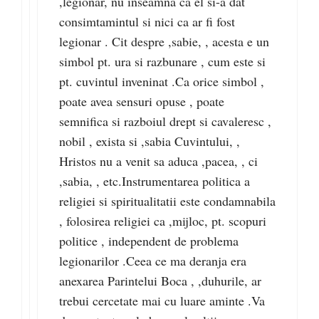
,legionar, nu inseamna ca el si-a dat
consimtamintul si nici ca ar fi fost
legionar . Cit despre ,sabie, , acesta e un
simbol pt. ura si razbunare , cum este si
pt. cuvintul inveninat .Ca orice simbol ,
poate avea sensuri opuse , poate
semnifica si razboiul drept si cavaleresc ,
nobil , exista si ,sabia Cuvintului, ,
Hristos nu a venit sa aduca ,pacea, , ci
,sabia, , etc.Instrumentarea politica a
religiei si spiritualitatii este condamnabila
, folosirea religiei ca ,mijloc, pt. scopuri
politice , independent de problema
legionarilor .Ceea ce ma deranja era
anexarea Parintelui Boca , ,duhurile, ar
trebui cercetate mai cu luare aminte .Va