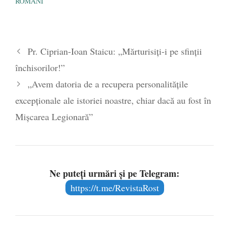
ROMÂNI
„Dispariţia” SUA din
politica mondială ar lăsa…
Pr. Ciprian-Ioan Staicu: „Mărturisiţi-i pe sfinţii
închisorilor!”
„Avem datoria de a recupera personalităţile
excepţionale ale istoriei noastre, chiar dacă au fost în
Mişcarea Legionară”
Ne puteți urmări și pe Telegram:
https://t.me/RevistaRost