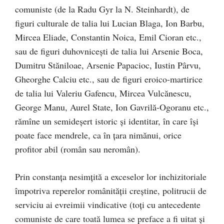
comuniste (de la Radu Gyr la N. Steinhardt), de
figuri culturale de talia lui Lucian Blaga, Ion Barbu,
Mircea Eliade, Constantin Noica, Emil Cioran etc.,
sau de figuri duhovnicești de talia lui Arsenie Boca,
Dumitru Stăniloae, Arsenie Papacioc, Iustin Pârvu,
Gheorghe Calciu etc., sau de figuri eroico-martirice
de talia lui Valeriu Gafencu, Mircea Vulcănescu,
George Manu, Aurel State, Ion Gavrilă-Ogoranu etc.,
rămîne un semideșert istoric și identitar, în care își
poate face mendrele, ca în țara nimănui, orice
profitor abil (român sau neromân).
Prin constanța nesimțită a exceselor lor inchizitoriale
împotriva reperelor românității creștine, politrucii de
serviciu ai evreimii vindicative (toți cu antecedente
comuniste de care toată lumea se preface a fi uitat și