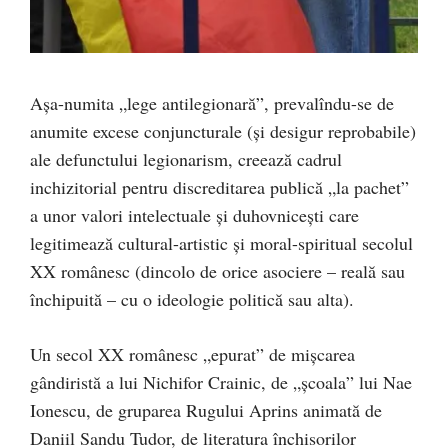
Așa-numita „lege antilegionară”, prevalîndu-se de
anumite excese conjuncturale (și desigur reprobabile)
ale defunctului legionarism, creează cadrul
inchizitorial pentru discreditarea publică „la pachet”
a unor valori intelectuale și duhovnicești care
legitimează cultural-artistic și moral-spiritual secolul
XX românesc (dincolo de orice asociere – reală sau
închipuită – cu o ideologie politică sau alta).
Un secol XX românesc „epurat” de mișcarea
gândiristă
a lui Nichifor Crainic, de „școala” lui Nae
Ionescu, de gruparea Rugului Aprins animată de
Daniil Sandu Tudor, de literatura închisorilor