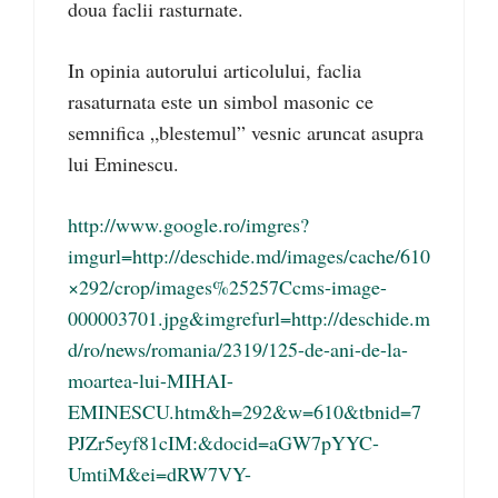
doua faclii rasturnate.
In opinia autorului articolului, faclia
rasaturnata este un simbol masonic ce
semnifica „blestemul” vesnic aruncat asupra
lui Eminescu.
http://www.google.ro/imgres?
imgurl=http://deschide.md/images/cache/610
×292/crop/images%25257Ccms-image-
000003701.jpg&imgrefurl=http://deschide.m
d/ro/news/romania/2319/125-de-ani-de-la-
moartea-lui-MIHAI-
EMINESCU.htm&h=292&w=610&tbnid=7
PJZr5eyf81cIM:&docid=aGW7pYYC-
UmtiM&ei=dRW7VY-