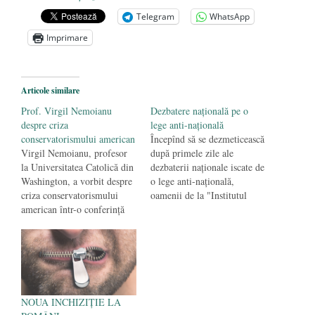
VEȘNICĂ POMENIRE
- 17 martie 2021
Telegram
WhatsApp
ÎNĂLȚATU-S-A!
- 28 mai 2020
Imprimare
Sic credo – Francisco Franco (1892-1975)
- 25 octombrie 2019
Articole similare
Prof. Virgil Nemoianu
Dezbatere naţională pe o
despre criza
lege anti-naţională
conservatorismului american
Începînd să se dezmeticească
Virgil Nemoianu, profesor
după primele zile ale
la Universitatea Catolică din
dezbaterii naţionale iscate de
Washington, a vorbit despre
o lege anti-naţională,
criza conservatorismului
oamenii de la "Institutul
american într-o conferinţă
Wiesel" au ieşit cu
susţinută astăzi la Institutul
"precizări" şi "explicaţii": că
de Studii Populare. Prof.
legea nu cenzurează, că
Nemoianu crede că efectele
dezbateri şi cercetări pot
majore ale crizei
exista, că nimeni nu are
conservatorismului nu se vor
nimic cu foştii deţinuţi
produce în interiorul
politici, chiar dacă sînt
NOUA INCHIZIȚIE LA
Americii, ci în afara ei.
legionari, ci…