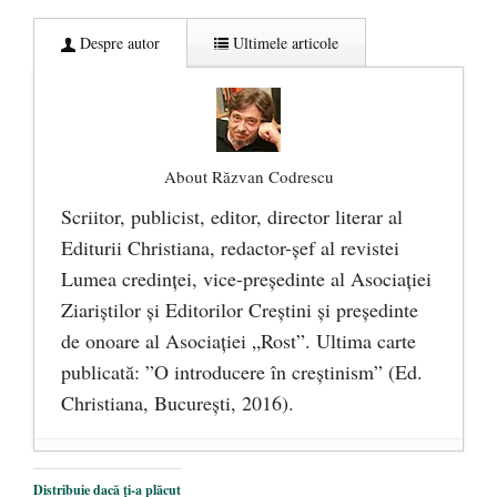
Despre autor
Ultimele articole
About Răzvan Codrescu
Scriitor, publicist, editor, director literar al
Editurii Christiana, redactor-şef al revistei
Lumea credinţei, vice-preşedinte al Asociaţiei
Ziariştilor şi Editorilor Creştini şi preşedinte
de onoare al Asociaţiei „Rost”. Ultima carte
publicată: ”O introducere în creștinism” (Ed.
Christiana, Bucureşti, 2016).
DANA KONYA-PETRIȘOR, ÎNTRU
Distribuie dacă ți-a plăcut