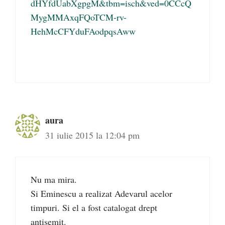
dHYfdUabXgpgM&tbm=isch&ved=0CCcQ
MygMMAxqFQoTCM-rv-
HehMcCFYduFAodpqsAww
aura
31 iulie 2015 la 12:04 pm
Nu ma mira.
Si Eminescu a realizat Adevarul acelor
timpuri. Si el a fost catalogat drept
antisemit.