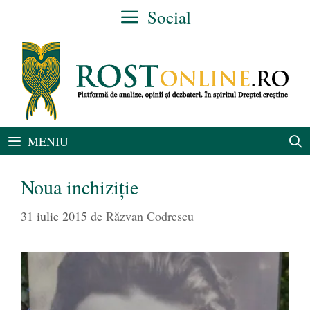
Sari
Social
la
conținut
MENIU
Noua inchiziţie
31 iulie 2015
de
Răzvan Codrescu