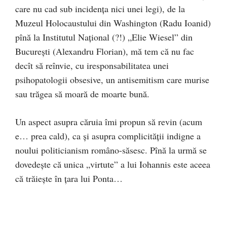
care nu cad sub incidența nici unei legi), de la
Muzeul Holocaustului din Washington (Radu Ioanid)
pînă la Institutul Național (?!) „Elie Wiesel” din
București (Alexandru Florian), mă tem că nu fac
decît să reînvie, cu iresponsabilitatea unei
psihopatologii obsesive, un antisemitism care murise
sau trăgea să moară de moarte bună.
Un aspect asupra căruia îmi propun să revin (acum
e… prea cald), ca și asupra complicității indigne a
noului politicianism româno-săsesc.
Pînă la urmă se
dovedește că unica „virtute” a lui Iohannis este aceea
că trăiește în țara lui Ponta…