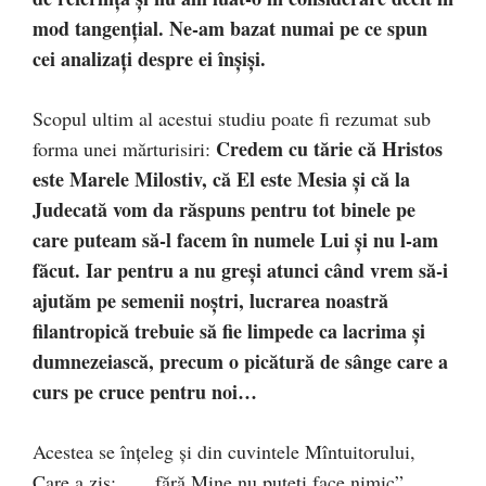
mod tangenţial. Ne-am bazat numai pe ce spun
cei analizaţi despre ei înşişi.
Scopul ultim al acestui studiu poate fi rezumat sub
Credem cu tărie că Hristos
forma unei mărturisiri:
este Marele Milostiv, că El este Mesia şi că la
Judecată vom da răspuns pentru tot binele pe
care puteam să-l facem în numele Lui şi nu l-am
făcut. Iar pentru a nu greşi atunci când vrem să-i
ajutăm pe semenii noştri, lucrarea noastră
filantropică trebuie să fie limpede ca lacrima şi
dumnezeiască, precum o picătură de sânge care a
curs pe cruce pentru noi…
Acestea se înţeleg şi din cuvintele Mîntuitorului,
Care a zis: „… fără Mine nu puteţi face nimic”.