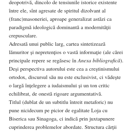
deopotrivă, dincolo de tensiunile istorice existente
între ele, sînt agresate de spiritul dizolvant al
(franc)masoneriei, aproape generalizat astăzi ca
paradigmă ideologică dominantă a modernităţii
crepusculare.
Adresată unui public larg, cartea sintetizează
lămuritor şi nepretenţios o vastă informaţie (ale cărei
principale repere se regăsesc în
Anexa bibliografică
).
Deşi perspectiva autorului este cea a creştinismului
ortodox, discursul său nu este exclusivist, ci vădeşte
o largă înţelegere a iudaismului şi un ton critic
echilibrat, de onestă rigoare argumentativă.
Titlul (dublat de un subtitlu întreit metaforic) nu
pune nicidecum pe picior de egalitate Loja cu
Biserica sau Sinagoga, ci indică prin juxtapunere
cuprinderea problemelor abordate. Structura cărţii