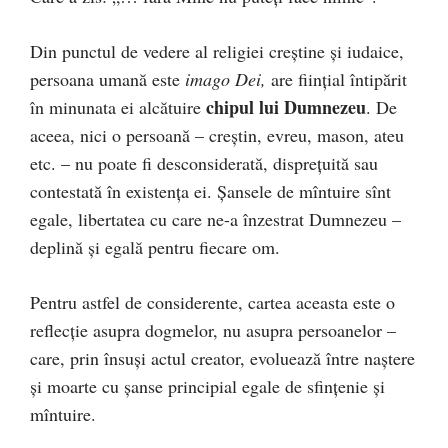
Din punctul de vedere al religiei creştine şi iudaice,
persoana umană este
imago Dei,
are fiinţial întipărit
chipul lui Dumnezeu
în minunata ei alcătuire
. De
aceea, nici o persoană – creştin, evreu, mason, ateu
etc. – nu poate fi desconsiderată, dispreţuită sau
contestată în existenţa ei. Şansele de mîntuire sînt
egale, libertatea cu care ne-a înzestrat Dumnezeu –
deplină şi egală pentru fiecare om.
Pentru astfel de considerente, cartea aceasta este o
reflecţie asupra dogmelor, nu asupra persoanelor –
care, prin însuşi actul creator, evoluează între naştere
şi moarte cu şanse principial egale de sfinţenie şi
mîntuire.