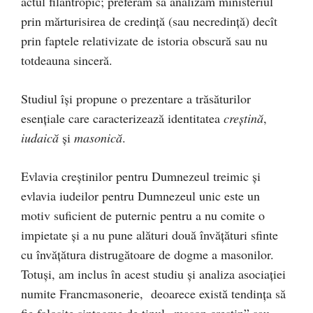
actul filantropic; preferăm să analizăm ministeriul
prin mărturisirea de credinţă (sau necredinţă) decît
prin faptele relativizate de istoria obscură sau nu
totdeauna sinceră.
Studiul îşi propune o prezentare a trăsăturilor
esenţiale care caracterizează identitatea
creştină
,
iudaică
şi
masonică
.
Evlavia creştinilor pentru Dumnezeul treimic şi
evlavia iudeilor pentru Dumnezeul unic este un
motiv suficient de puternic pentru a nu comite o
impietate şi a nu pune alături două învăţături sfinte
cu învăţătura distrugătoare de dogme a masonilor.
Totuşi, am inclus în acest studiu şi analiza asociaţiei
numite Francmasonerie, deoarece există tendinţa să
fie folosite sintagme de tipul „mason creştin” sau