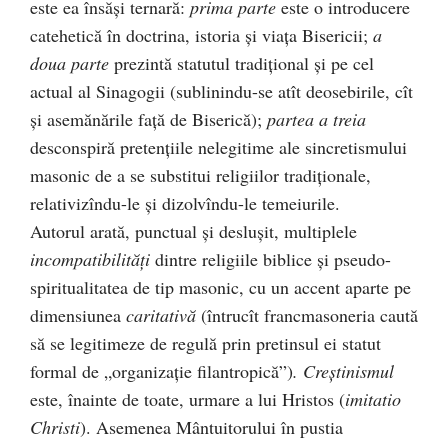
este ea însăşi ternară:
prima parte
este o introducere
catehetică în doctrina, istoria şi viaţa Bisericii;
a
doua parte
prezintă statutul tradiţional şi pe cel
actual al Sinagogii (sublinindu-se atît deosebirile, cît
şi asemănările faţă de Biserică);
partea a treia
desconspiră pretenţiile nelegitime ale sincretismului
masonic de a se substitui religiilor tradiţionale,
relativizîndu-le şi dizolvîndu-le temeiurile.
Autorul arată, punctual şi desluşit, multiplele
incompatibilităţi
dintre religiile biblice şi pseudo-
spiritualitatea de tip masonic, cu un accent aparte pe
dimensiunea
caritativă
(întrucît francmasoneria caută
să se legitimeze de regulă prin pretinsul ei statut
formal de „organizaţie filantropică”)
. C
reştinismul
este, înainte de toate, urmare a lui Hristos (
imitatio
Christi
). Asemenea Mântuitorului în pustia