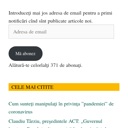
Introduceți mai jos adresa de email pentru a primi
notificări cînd sînt publicate articole noi.
Adresa
de
email
Mă abonez
Alătură-te celorlalți 371 de abonați.
CELE MAI CITITE
Cum sunteți manipulați în privința ”pandemiei” de
coronavirus
Claudiu Târziu, președintele ACT: „Guvernul