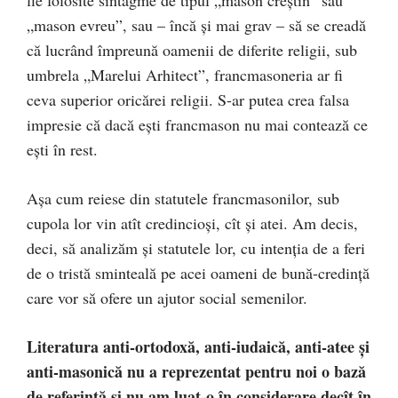
„mason evreu”, sau – încă şi mai grav – să se creadă
că lucrând împreună oamenii de diferite religii, sub
umbrela „Marelui Arhitect”, francmasoneria ar fi
ceva superior oricărei religii. S-ar putea crea falsa
impresie că dacă eşti francmason nu mai contează ce
eşti în rest.
Aşa cum reiese din statutele francmasonilor, sub
cupola lor vin atît credincioşi, cît şi atei. Am decis,
deci, să analizăm şi statutele lor, cu intenţia de a feri
de o tristă sminteală pe acei oameni de bună-credinţă
care vor să ofere un ajutor social semenilor.
Literatura anti-ortodoxă, anti-iudaică, anti-atee şi
anti-masonică
nu a reprezentat pentru noi o bază
de referinţă şi nu am luat-o în considerare decît în