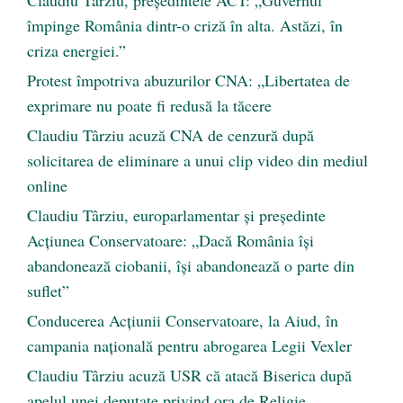
împinge România dintr-o criză în alta. Astăzi, în
criza energiei.”
Protest împotriva abuzurilor CNA: „Libertatea de
exprimare nu poate fi redusă la tăcere
Claudiu Târziu acuză CNA de cenzură după
solicitarea de eliminare a unui clip video din mediul
online
Claudiu Târziu, europarlamentar și președinte
Acțiunea Conservatoare: „Dacă România își
abandonează ciobanii, își abandonează o parte din
suflet”
Conducerea Acțiunii Conservatoare, la Aiud, în
campania națională pentru abrogarea Legii Vexler
Claudiu Târziu acuză USR că atacă Biserica după
apelul unei deputate privind ora de Religie