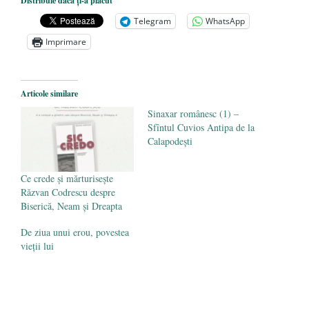
Distribuie dacă ți-a plăcut
VEȘNICĂ POMENIRE
- 17 martie 2021
Telegram
WhatsApp
ÎNĂLȚATU-S-A!
- 28 mai 2020
Imprimare
Sic credo – Francisco Franco (1892-1975)
- 25 octombrie 2019
Articole similare
Sinaxar românesc (1) –
Sfîntul Cuvios Antipa de la
Calapodești
Ce crede şi mărturiseşte
Răzvan Codrescu despre
Biserică, Neam şi Dreapta
De ziua unui erou, povestea
vieții lui