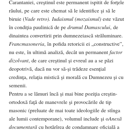
Carantaniei, creştinul este permanent ispitit de forţele
răului, pe care este chemat să le identifice şi să le
biruie (
Vade retro). Iudaismul (mozaismul)
este văzut
în condiţia paulinică de pe
drumul Damascului
, de
dinaintea convertirii prin dumnezeiască străluminare.
Francmasoneria
, în pofida retoricii ei „constructive”,
nu este, în ultimă analiză, decât un permanent
factor
dizolvant
, de care creştinul şi evreul au a se păzi
deopotrivă, dacă nu vor să-şi trădeze esenţial
credinţa, relaţia mistică şi morală cu Dumnezeu şi cu
semenii.
Pentru a se lămuri încă şi mai bine poziţia creştin-
ortodoxă faţă de manevrele şi provocările de tip
masonic (preluate de mai toate ideologiile de stînga
ale lumii contemporane), volumul include şi o
Anexă
documentară
cu hotărîrea de condamnare oficială a