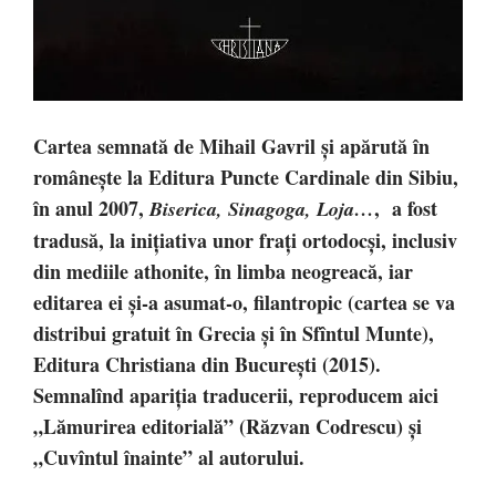
Cartea semnată de Mihail Gavril și apărută în
românește la Editura Puncte Cardinale din Sibiu,
în anul 2007,
, a fost
Biserica, Sinagoga, Loja…
tradusă, la inițiativa unor frați ortodocși, inclusiv
din mediile athonite, în limba neogreacă, iar
editarea ei și-a asumat-o, filantropic (cartea se va
distribui gratuit în Grecia și în Sfîntul Munte),
Editura Christiana din București (2015).
Semnalînd apariția traducerii, reproducem aici
„Lămurirea editorială” (Răzvan Codrescu) și
„Cuvîntul înainte” al autorului.