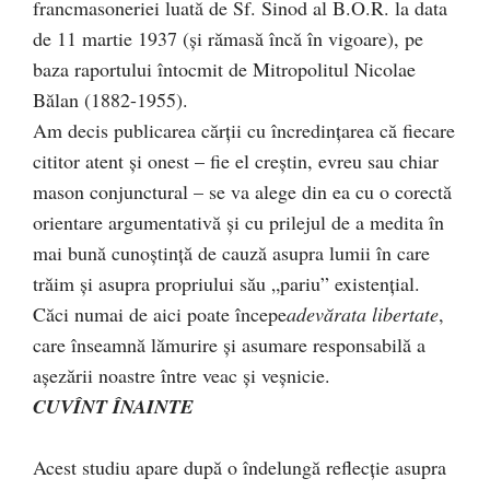
francmasoneriei luată de Sf. Sinod al B.O.R. la data
de 11 martie 1937 (şi rămasă încă în vigoare), pe
baza raportului întocmit de Mitropolitul Nicolae
Bălan (1882-1955).
Am decis publicarea cărţii cu încredinţarea că fiecare
cititor atent şi onest – fie el creştin, evreu sau chiar
mason conjunctural – se va alege din ea cu o corectă
orientare argumentativă şi cu prilejul de a medita în
mai bună cunoştinţă de cauză asupra lumii în care
trăim şi asupra propriului său „pariu” existenţial.
Căci numai de aici poate începe
adevărata libertate
,
care înseamnă lămurire şi asumare responsabilă a
aşezării noastre între veac şi veşnicie.
CUVÎNT ÎNAINTE
Acest studiu apare după o îndelungă reflecţie asupra