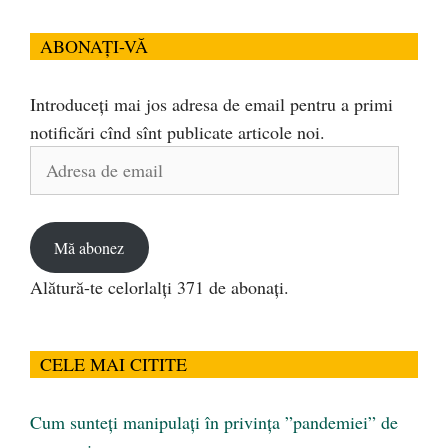
ABONAȚI-VĂ
Introduceți mai jos adresa de email pentru a primi
notificări cînd sînt publicate articole noi.
Adresa
de
email
Mă abonez
Alătură-te celorlalți 371 de abonați.
CELE MAI CITITE
Cum sunteți manipulați în privința ”pandemiei” de