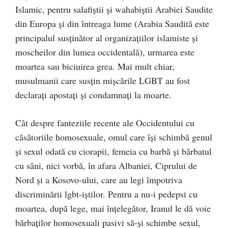
Islamic, pentru salafiştii şi wahabiştii Arabiei Saudite
din Europa şi din întreaga lume (Arabia Saudită este
principalul susţinător al organizaţiilor islamiste şi
moscheilor din lumea occidentală), urmarea este
moartea sau biciuirea grea. Mai mult chiar,
musulmanii care susţin mişcările LGBT au fost
declaraţi apostaţi şi condamnaţi la moarte.
Cât despre fanteziile recente ale Occidentului cu
căsătoriile homosexuale, omul care îşi schimbă genul
şi sexul odată cu ciorapii, femeia cu barbă şi bărbatul
cu sâni, nici vorbă, în afara Albaniei, Ciprului de
Nord şi a Kosovo-ului, care au legi împotriva
discriminării lgbt-iştilor. Pentru a nu-i pedepsi cu
moartea, după lege, mai înţelegător, Iranul le dă voie
bărbaţilor homosexuali pasivi să-şi schimbe sexul,