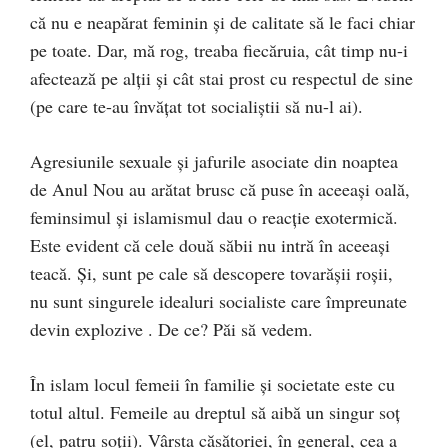
că nu e neapărat feminin şi de calitate să le faci chiar
pe toate. Dar, mă rog, treaba fiecăruia, cât timp nu-i
afectează pe alţii şi cât stai prost cu respectul de sine
(pe care te-au învăţat tot socialiştii să nu-l ai).
Agresiunile sexuale şi jafurile asociate din noaptea
de Anul Nou au arătat brusc că puse în aceeaşi oală,
feminsimul şi islamismul dau o reacţie exotermică.
Este evident că cele două săbii nu intră în aceeaşi
teacă. Şi, sunt pe cale să descopere tovarăşii roşii,
nu sunt singurele idealuri socialiste care împreunate
devin explozive . De ce? Păi să vedem.
În islam locul femeii în familie şi societate este cu
totul altul. Femeile au dreptul să aibă un singur soţ
(el, patru soţii). Vârsta căsătoriei, în general, cea a