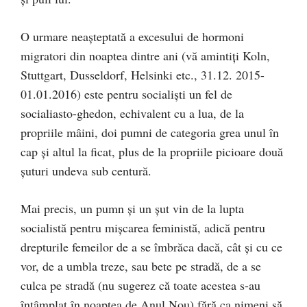
O urmare neaşteptată a excesului de hormoni
migratori din noaptea dintre ani (vă amintiţi Koln,
Stuttgart, Dusseldorf, Helsinki etc., 31.12. 2015-
01.01.2016) este pentru socialişti un fel de
socialiasto-ghedon, echivalent cu a lua, de la
propriile mâini, doi pumni de categoria grea unul în
cap şi altul la ficat, plus de la propriile picioare două
şuturi undeva sub centură.
Mai precis, un pumn şi un şut vin de la lupta
socialistă pentru mişcarea feministă, adică pentru
drepturile femeilor de a se îmbrăca dacă, cât şi cu ce
vor, de a umbla treze, sau bete pe stradă, de a se
culca pe stradă (nu sugerez că toate acestea s-au
întâmplat în noaptea de Anul Nou) fără ca nimeni să