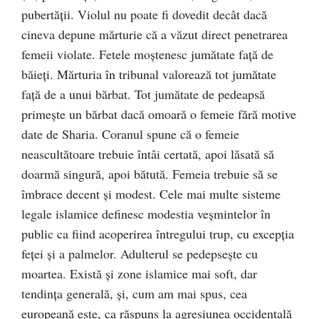
pubertăţii. Violul nu poate fi dovedit decât dacă
cineva depune mărturie că a văzut direct penetrarea
femeii violate. Fetele moştenesc jumătate faţă de
băieţi. Mărturia în tribunal valorează tot jumătate
faţă de a unui bărbat. Tot jumătate de pedeapsă
primeşte un bărbat dacă omoară o femeie fără motive
date de Sharia. Coranul spune că o femeie
neascultătoare trebuie întâi certată, apoi lăsată să
doarmă singură, apoi bătută. Femeia trebuie să se
îmbrace decent şi modest. Cele mai multe sisteme
legale islamice definesc modestia veşmintelor în
public ca fiind acoperirea întregului trup, cu excepţia
feţei şi a palmelor. Adulterul se pedepseşte cu
moartea. Există şi zone islamice mai soft, dar
tendinţa generală, şi, cum am mai spus, cea
europeană este, ca răspuns la agresiunea occidentală