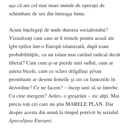
aşa că are cel mai mare număr de operaţii de
schimbare de sex din întreaga lume.
Acum înţelegeţi de unde durerea socialistului?
Vizualizaţi cam care ar fi temele pentru acasă ale
lgbt-iştilor într-o Europă islamizată, după toate
probabilităţile, cu un islam mai curând radical decât
liberal? Cam cum şi-ar pierde unii suflul, cum ar
şuiera bicele, cam ce sclavi drăgălaşi şi/sau
prostituate ar deveni femeile şi cei cu fanteziile în
dezordine? Ce ne facem? – încep unii să se întrebe.
Cu cine mergem? Aoleo, o greşirăm – zic alţii. Mai
precis toţi cei care nu ştiu MARELE PLAN. Dar
despre acesta din urmă la timpul potrivit în serialul
Apocalipsa Europei
.