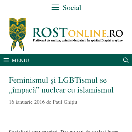
Sari
Social
la
conținut
MENIU
Feminismul şi LGBTismul se
„împacă” nuclear cu islamismul
16 ianuarie 2016
de
Paul Ghițiu
Socialiştii sunt speriaţi. Dar nu toţi de acelaşi lucru.