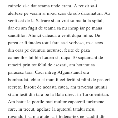
cainele si-a dat seama unde eram. A reusit sa-i
alerteze pe vecini si m-au scos de sub daramaturi. Au
venit cei de la Salvare si au vrut sa ma ia la spital,
dar eu am fugit de teama sa nu incap iar pe mana
sauditilor. Atunci cateaua a venit dupa mine. De
parca ar fi inteles totul fara sa-i vorbesc, m-a scos
din oras pe drumuri ascunse, ferite de paza
oamenilor lui bin Laden si, dupa 10 saptamani de
rataciri prin tot felul de asezari, am hotarat sa
parasesc tara. Caci intreg Afganistanul era
bombardat, chiar si muntii cei feriti si plini de pesteri
secrete. Insotit de aceasta catea, am traversat muntii
si am iesit din tara pe la Bala direct in Turkmenistan.
Am batut la portile mai multor capetenii turkmene
care, in trecut, apelase la ajutorul tatalui meu,
rugandu-i sa ma ajute sa-i indepartez pe sauditi din