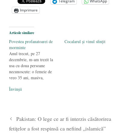
Telegram
WhatsApp
Athosul neamului meu
- 26 mai 2016
Imprimare
Articole similare
Povestea profanatoarei de
Cocalarul și vinul sfințit
morminte
Anul trecut, pe 27
decembrie, m-am trezit la
usa cu doua persoane
necunoscute: o femeie de
vreo 35 ani, masiva,
corpolenta, cu o structura a
Învinșii
fetei barbatoasa, dar luxos
imbracata, cu o haina de
blana scumpa si cu multe
bijuterii pe ea - si o fata de
aproximativ 20 ani,…
Pakistan: O lege ce ar fi interzis căsătorirea
fetiţelor a fost respinsă ca nefiind „islamică”