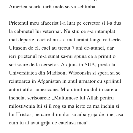
America soarta tarii mele se va schimba.
Prietenul meu afacerist l-a luat pe cersetor si l-a dus
la cabinetul lui veterinar. Nu stiu ce s-a intamplat
mai departe, caci el nu s-a mai aratat langa rotiserie.
Uitasem de el, caci au trecut 7 ani de-atunci, dar
ieri prietenul m-a sunat sa-mi spuna ca a primit o
scrisoare de la cersetor. A ajuns in SUA, preda la
Universitatea din Madison, Wisconsin si spera sa se
reintoarca in Afganistan in anul urmator cu sprijinul
autoritatilor americane. M-a uimit modul in care a
incheiat scrisoarea: „Multumesc lui Allah pentru
milostivenia lui si il rog sa ma ierte ca ma inchin si
lui Hristos, pe care il implor sa aiba grija de tine, asa
cum tu ai avut grija de catelusa mea”.