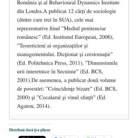
România și al Behavioural Dynamics Institute
din Londra.A publicat 12 cărți de sociologie
(dintre care trei în SUA), cele mai
reprezentative fiind ”Mediul penitenciar
românesc” (Ed. Institutul European, 2006),
”Teoreticieni ai organizațiilor și
managementului. Dicționar și crestomație”
(Ed. Politehnica Press, 2011), ”Dimensiunile
urii interetnice în Secuime” (Ed. BCS,
2001).De asemenea, a publicat două volume
de povestiri: ”Coincidențe bizare” (Ed. BCS,
2000) și ”Cocalarul și vinul sfințit” (Ed.
Agaton, 2014).
Ochelarii
- 2 ianuarie 2017
Distribuie dacă ți-a plăcut
La un curs
- 9 octombrie 2016