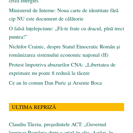
criza energiei.”
Ministerul de Interne: Noua carte de identitate fără
cip NU este document de călătorie
O falsă înțelepciune: „Fă-te frate cu dracul, pînă treci
puntea!”
Nichifor Crainic, despre Statul Etnocratic Român şi
românizarea sistemului economic naţional (II)
Protest împotriva abuzurilor CNA: „Libertatea de
exprimare nu poate fi redusă la tăcere
Ce au în comun Dan Puric şi Arsenie Boca
ULTIMA REPRIZĂ
Claudiu Târziu, președintele ACT: „Guvernul
împinge România dintr-o criză în alta. Astăzi, în