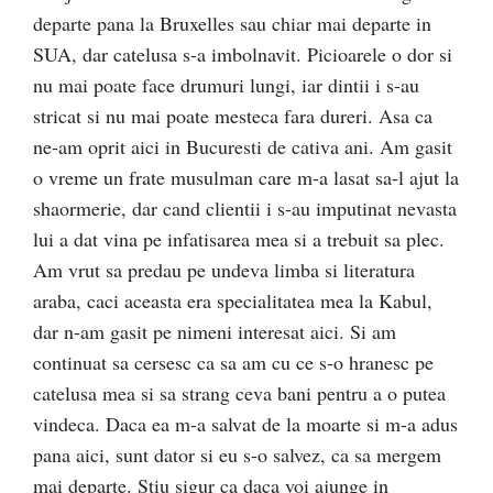
departe pana la Bruxelles sau chiar mai departe in
SUA, dar catelusa s-a imbolnavit. Picioarele o dor si
nu mai poate face drumuri lungi, iar dintii i s-au
stricat si nu mai poate mesteca fara dureri. Asa ca
ne-am oprit aici in Bucuresti de cativa ani. Am gasit
o vreme un frate musulman care m-a lasat sa-l ajut la
shaormerie, dar cand clientii i s-au imputinat nevasta
lui a dat vina pe infatisarea mea si a trebuit sa plec.
Am vrut sa predau pe undeva limba si literatura
araba, caci aceasta era specialitatea mea la Kabul,
dar n-am gasit pe nimeni interesat aici. Si am
continuat sa cersesc ca sa am cu ce s-o hranesc pe
catelusa mea si sa strang ceva bani pentru a o putea
vindeca. Daca ea m-a salvat de la moarte si m-a adus
pana aici, sunt dator si eu s-o salvez, ca sa mergem
mai departe. Stiu sigur ca daca voi ajunge in