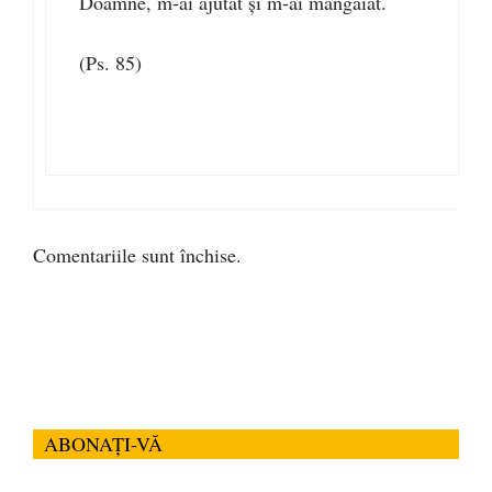
Doamne, m-ai ajutat şi m-ai mângâiat.
(Ps. 85)
Comentariile sunt închise.
ABONAȚI-VĂ