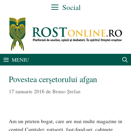
Sari
Social
la
conținut
MENIU
Povestea cerșetorului afgan
17 ianuarie 2016
de
Bruno Ștefan
Am un prieten bogat, care are mai multe magazine in
centrul Capitalei: rotiserii, fast-food-uri, cabinete