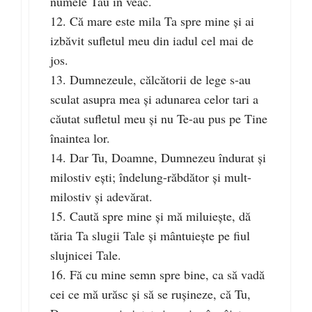
numele Tău în veac.
12. Că mare este mila Ta spre mine şi ai
izbăvit sufletul meu din iadul cel mai de
jos.
13. Dumnezeule, călcătorii de lege s-au
sculat asupra mea şi adunarea celor tari a
căutat sufletul meu şi nu Te-au pus pe Tine
înaintea lor.
14. Dar Tu, Doamne, Dumnezeu îndurat şi
milostiv eşti; îndelung-răbdător şi mult-
milostiv şi adevărat.
15. Caută spre mine şi mă miluieşte, dă
tăria Ta slugii Tale şi mântuieşte pe fiul
slujnicei Tale.
16. Fă cu mine semn spre bine, ca să vadă
cei ce mă urăsc şi să se ruşineze, că Tu,