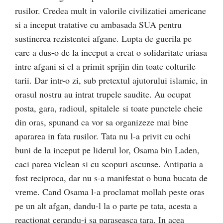
rusilor. Credea mult in valorile civilizatiei americane
si a inceput tratative cu ambasada SUA pentru
sustinerea rezistentei afgane. Lupta de guerila pe
care a dus-o de la inceput a creat o solidaritate uriasa
intre afgani si el a primit sprijin din toate colturile
tarii. Dar intr-o zi, sub pretextul ajutorului islamic, in
orasul nostru au intrat trupele saudite. Au ocupat
posta, gara, radioul, spitalele si toate punctele cheie
din oras, spunand ca vor sa organizeze mai bine
apararea in fata rusilor. Tata nu l-a privit cu ochi
buni de la inceput pe liderul lor, Osama bin Laden,
caci parea viclean si cu scopuri ascunse. Antipatia a
fost reciproca, dar nu s-a manifestat o buna bucata de
vreme. Cand Osama l-a proclamat mollah peste oras
pe un alt afgan, dandu-l la o parte pe tata, acesta a
reactionat cerandu-i sa paraseasca tara. In acea