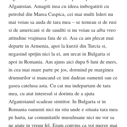
Afganistan. Amagiti insa cu ideea imbogatirii cu
petrolul din Marea Caspica, cei mai multi lideri nu
mai voiau sa auda de tara mea – se temeau si de rusi
si de americani si de sauditi si nu voiau sa aiba vreo
atitudine vrajmasa fata de ei. Asa ca am plecat mai
departe in Armenia, apoi la kurzii din Turcia si,
negasind sprijin nici la ei, am urcat in Bulgaria si
apoi in Romania. Am ajuns aici dupa 6 luni de mers,
in cea mai mare parte pe jos, dormind pe marginea
drumurilor si mancand ce imi dadeau oamenii sau ce
gasea catelusa asta. Cu cat ma indepartam de tara
mea, cu atat interesul si dorinta de a ajuta
Afganistanul scadeau simtitor. In Bulgaria si in
Romania oamenii nici nu stiu unde e situata tara mea
pe harta, iar comunitatile musulmane nici nu vor sa
ne ajute in vreun fel. Eram convins ca voi merge mai