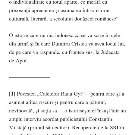
o individua­litate cu totul aparte, ce merită cu
prisosință aprecierea și asumarea într-o istorie
culturală, literară, a secolului douăzeci românesc”.
O istorie care nu mă îndoiesc că se va scrie în cele
din urmă și în care Dumitru Cristea va avea locul lui,
de pe care va răspunde, cu fruntea sus, la Judecata
de Apoi.
–––––––––––––––
[1]
Povestea „Caietelor Radu Gyr” – pentru care și-a
asumat atîtea riscuri și pentru care a pătimit,
nevinovată, și soția sa – o istorisește el însuși într-un
amplu interviu acordat publicistului Constantin
Mustață (primul său editor). Recuperate de la SRI în