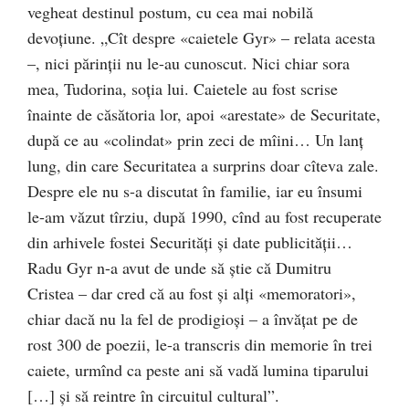
vegheat destinul postum, cu cea mai nobilă
devoțiune. „Cît despre «caietele Gyr» – relata acesta
–, nici părinţii nu le-au cunoscut. Nici chiar sora
mea, Tudorina, soţia lui. Caietele au fost scrise
înainte de căsătoria lor, apoi «arestate» de Securitate,
după ce au «colindat» prin zeci de mîini… Un lanţ
lung, din care Securitatea a surprins doar cîteva zale.
Despre ele nu s-a discutat în familie, iar eu însumi
le-am văzut tîrziu, după 1990, cînd au fost recuperate
din arhivele fostei Securităţi şi date publicităţii…
Radu Gyr n-a avut de unde să ştie că Dumitru
Cristea – dar cred că au fost şi alţi «memoratori»,
chiar dacă nu la fel de prodigioşi – a învăţat pe de
rost 300 de poezii, le-a transcris din memorie în trei
caiete, urmînd ca peste ani să vadă lumina tiparului
[…] şi să reintre în circuitul cultural”.