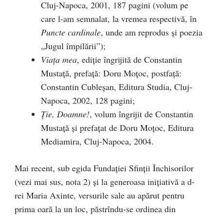
Cluj-Napoca, 2001, 187 pagini (volum pe
care l-am semnalat, la vremea respectivă, în
Puncte cardina­le
, unde am reprodus și poezia
„Jugul împilării”);
Viața mea
, ediție îngrijită de Constantin
Mustață, prefață: Doru Moțoc, postfață:
Constantin Cubleșan, Editura Studia, Cluj-
Napoca, 2002, 128 pagini;
Ție, Doamne!
, volum îngrijit de Constantin
Musta­ță și prefațat de Doru Moțoc, Editura
Mediamira, Cluj-Napoca, 2004.
Mai recent, sub egida Fundației Sfinții Închi­sorilor
(vezi mai sus, nota 2) și la generoasa inițiativă a d-
rei Maria Axinte, ver­su­rile sale au apărut pentru
prima oară la un loc, păstrîndu-se ordi­nea din