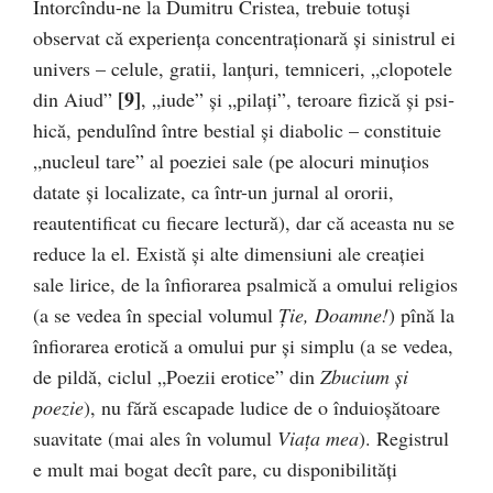
Întorcîndu-ne la Dumitru Cristea, trebuie to­tuși
observat că experiența concentraționară și sinistrul ei
univers – celule, gratii, lanțuri, temniceri, „clopo­tele
[9]
din Aiud”
, „iude” și „pilați”, teroare fizică și psi­
hică, pendulînd între bes­tial și diabolic – con­sti­tuie
„nu­cleul tare” al poeziei sa­le (pe alocuri minuțios
datate și localizate, ca într-un jurnal al ororii,
reautentificat cu fie­care lectură), dar că aceasta nu se
reduce la el. Există și alte di­men­siuni ale creației
sale lirice, de la înfiorarea psal­mică a omului religios
(a se vedea în spe­cial volu­mul
Ție, Doamne!
) pînă la
înfiorarea erotică a omului pur și simplu (a se vedea,
de pil­dă, ciclul „Po­ezii erotice” din
Zbucium și
poezie
), nu fără es­­capade ludice de o înduioșătoare
suavitate (mai ales în volumul
Viața mea
). Registrul
e mult mai bogat decît pare, cu disponibilități