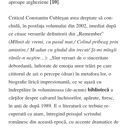
[10]
aproape argheziene
.
Criticul Constantin Cubleșan avea dreptate să con­
chidă, în postfața volumului din 2002, imediat după
ce citase versurile definitorii din „Remember”
(
Mîhnit de vremi, cu pasul mut,/ Colind pribeag prin
amintire,/ M-adun cu gîndul din trecut/ Și-mi mîngîi
rănile-n nești­re…
): „Sînt versuri de o sinceritate
debordantă, înfiora­te de emoția unor trăiri pe care
cititorul de azi o percepe (doar) în metafora lor, o
biografie lirică impresionantă, ce se așază cu
bi­bliotecă
îndreptăire în voluminoasa (de-acum)
a
cărților despre calvarul închisorilor, apărute, firesc,
în anii de după 1989. E o literatură ce trebuie re­
cuperată ca atare, întregind peisajul scrisului
românesc din această epocă, cu accente dramatice de