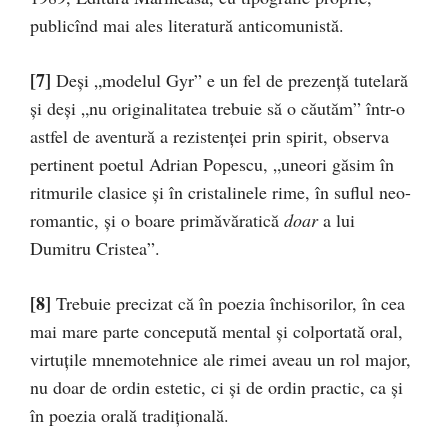
publicînd mai ales literatură anticomunistă.
[7]
Deși „modelul Gyr” e un fel de prezență tutelară
și deși „nu origi­nalitatea trebuie să o căutăm” într-o
astfel de aventură a rezistenței prin spirit, observa
pertinent poetul Adrian Popescu, „uneori găsim în
ritmurile clasice și în cristalinele rime, în suflul neo-
romantic, și o boare primăvăratică
doar
a lui
Dumitru Cristea”.
[8]
Trebuie precizat că în poezia închisorilor, în cea
mai mare parte concepută mental și colportată oral,
virtuțile mnemotehnice ale rimei aveau un rol major,
nu doar de ordin estetic, ci și de ordin practic, ca și
în poezia orală tradițională.