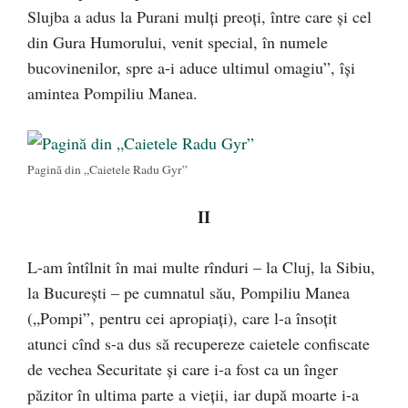
Slujba a adus la Purani mulți preoți, între care și cel
din Gura Humorului, venit special, în numele
bucovinenilor, spre a-i aduce ultimul omagiu”, își
amintea Pompiliu Manea.
Pagină din „Caietele Radu Gyr”
II
L-am întîlnit în mai multe rînduri – la Cluj, la Si­biu,
la București – pe cumnatul său, Pompiliu Manea
(„Pompi”, pentru cei apropiați), care l-a însoțit
atunci cînd s-a dus să recupereze caie­tele confiscate
de vechea Securitate și care i-a fost ca un înger
păzitor în ultima parte a vieții, iar după moarte i-a