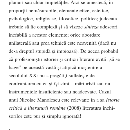
planuri sau chiar impietăţile. Aici se ames­tecă, în
proporţii nemăsurabile, elemente etice, estetice,
psihologice, religioase, filosofice, politice; judecata
trebuie să fie complexă şi să vizeze
sinteza
adeseori
inefa­bilă a acestor elemente; orice abordare
unilaterală sau prea tehnică este neavenită (dacă nu
de-a dreptul stu­pidă și impioasă). De aceea probabil
că profesioniștii istoriei și criticii literare evită „să se
bage” pe această vastă și atipică moștenire a
secolului XX: nu-s pregătiți sufletește de
confruntarea cu ea și își simt – mărturisit sau nu –
instrumentele insuficiente sau neadecvate. Ca­zul
unui Nicolae Manolescu este relevant: în a sa
Isto­rie
critică a literaturii române
(2008) literatura închi­
sorilor este pur și simplu ignorată!