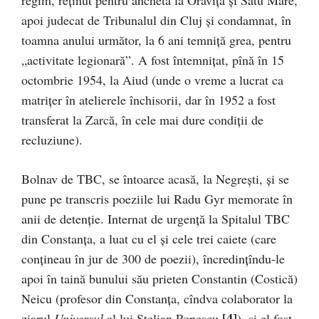
regim, reținut pentru anchetă la Oravița și Satu Mare,
apoi judecat de Tribunalul din Cluj și condamnat, în
toamna anului următor, la 6 ani temniţă grea, pentru
„activitate legionară”. A fost întemnițat, pînă în 15
octombrie 1954, la Aiud (unde o vreme a lucrat ca
matriţer în atelierele închisorii, dar în 1952 a fost
trans­fe­rat la Zarcă, în cele mai dure condiții de
recluziune).
Bolnav de TBC, se întoarce acasă, la Negreşti, și se
pune pe transcris poeziile lui Radu Gyr memorate în
anii de detenție. Inter­nat de urgenţă la Spitalul TBC
din Constanţa, a luat cu el şi cele trei caiete (care
conţineau în jur de 300 de poe­zii), încredințîndu-le
apoi în taină bunului său prieten Constantin (Costică)
Neicu (profesor din Constanţa, cîndva cola­borator la
[4]
ziarul
Universul
al lui Stelian Popescu
), şi el fost