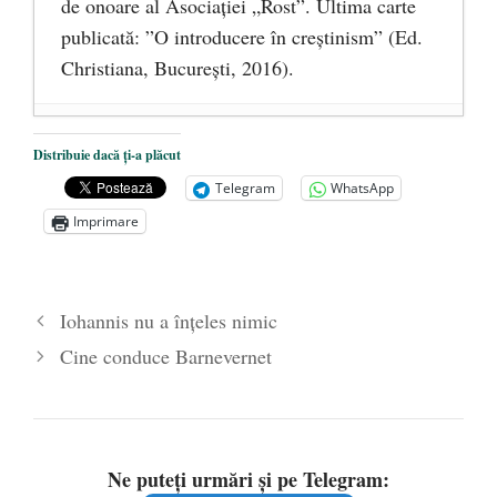
de onoare al Asociaţiei „Rost”. Ultima carte
publicată: ”O introducere în creștinism” (Ed.
Christiana, Bucureşti, 2016).
DANA KONYA-PETRIȘOR, ÎNTRU
Distribuie dacă ți-a plăcut
VEȘNICĂ POMENIRE
- 17 martie 2021
Telegram
WhatsApp
ÎNĂLȚATU-S-A!
- 28 mai 2020
Imprimare
Sic credo – Francisco Franco (1892-1975)
- 25 octombrie 2019
Iohannis nu a înțeles nimic
Cine conduce Barnevernet
Ne puteți urmări și pe Telegram: