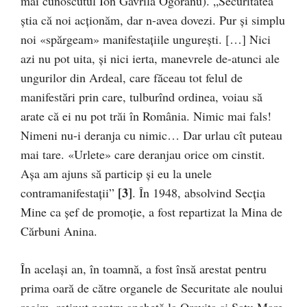
mai cunoscutul Ion Gavrilă Ogoranu). „Securitatea
ştia că noi acţionăm, dar n-avea do­vezi. Pur şi simplu
noi «spărgeam» manifestaţiile ungu­reşti. […] Nici
azi nu pot uita, şi nici ierta, mane­vrele de-atunci ale
ungurilor din Ardeal, care făceau tot felul de
manifestări prin care, tulburînd ordinea, voiau să
arate că ei nu pot trăi în România. Nimic mai fals!
Ni­meni nu-i deranja cu nimic… Dar urlau cît puteau
mai tare. «Urlete» care deranjau orice om cinstit.
Aşa am ajuns să particip şi eu la unele
[3]
contramanifestaţii”
. În 1948, absolvind Secţia
Mine ca şef de promoţie, a fost repartizat la Mina de
Cărbuni Ani­na.
În același an, în toamnă, a fost însă arestat pentru
prima oară de către organele de Securitate ale noului