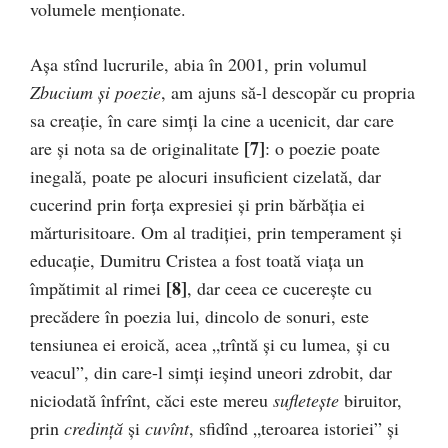
volumele menționate.
Așa stînd lucrurile, abia în 2001, prin volumul
Zbucium și poezie
, am ajuns să-l descopăr cu propria
sa creație, în care simți la cine a ucenicit, dar care
[7]
are și nota sa de originalitate
: o poezie poate
inegală, poate pe alocuri insuficient ci­ze­­lată, dar
cucerind prin forța expresiei și prin bărbăția ei
mărturisitoare. Om al tradiției, prin tempera­ment și
educație, Dumitru Cristea a fost toată viața un
[8]
împăti­mit al rimei
, dar ceea ce cucerește cu
precădere în poe­zia lui, dincolo de sonuri, este
tensiunea ei eroică, acea „trîntă și cu lumea, și cu
veacul”, din care-l simți ieșind une­ori zdrobit, dar
niciodată înfrînt, căci este mereu
sufle­tește
biruitor,
prin
credință
și
cuvînt
, sfidînd „teroarea istoriei” și