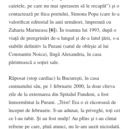
caietele, pe care nu mai sperasem să le recapăt”) și o
contactează pe fiica poe­tului, Simona Popa (care le-a
valorificat editorial în anii următori, împreună cu
[6]
Zaharia Marineasa
). În toamna lui 1993, după o
viață de peregrinări de-a lungul și de-a latul țării, s-a
stabilit definitiv la Purani (satul de obîrșie al lui
Constantin Noica), lîngă Alexan­dria, în casa
părintească a soţiei sale.
Răposat (stop cardiac) la Bucureşti, în casa
cumnatului său, pe 1 februarie 2000, la doar cîteva
zile de la externarea din Spitalul Fundeni, a fost
înmormîntat la Purani. „Trist! Era o zi răcoroasă de
început de februarie. S-au adunat, la priveghi, toți cei
ce l-au iubit. Și au fost mulți! Au plîns și i-au cîntat
refrene pe care, pînă atunci, nu le-am auzit niciodată.