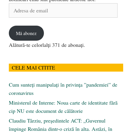
Adresa
de
email
Mă abonez
Alătură-te celorlalți 371 de abonați.
CELE MAI CITITE
Cum sunteți manipulați în privința ”pandemiei” de
coronavirus
Ministerul de Interne: Noua carte de identitate fără
cip NU este document de călătorie
Claudiu Târziu, președintele ACT: „Guvernul
împinge România dintr-o criză în alta. Astăzi, în