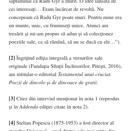
săp­tămînal că Radu Gyr a murit. O idee lansată de
cei in­teresaţi… Eram încărcat de revoltă. Nu
concepeam că Radu Gyr poate muri. Pentru mine era
un munte, unic, cu frumuseţi unice. Atunci am
tresărit şi mi-am propus să adun și să colecţionez
poeziile sale, ca să rămînă, să nu se ducă cu ele…”).
[2]
Îngrijind ediția integrală a versurilor sale
originale (Fundația Sfinții Închisorilor, Pitești, 2016),
am intitulat-o editorial
Testamentul unui cruciat.
Poezii de dincolo și de dincoace de gratii
.
[3]
Citez din interviul menționat în nota 1 (reprodus
și în
Addenda
ediției citate în nota 2).
[4]
Stelian Popescu (1875-1953) a fost director al
ziarului
Universul
– unul dintre cele mai citite din