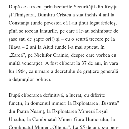
După ce a trecut prin beciurile Securităţii din Reşiţa
și Timişoara, Dumitru Cristea a stat închis 4 ani la
Constanța (unde povestea că l-au ținut legat fedeleș,
pînă se toceau lanţurile, pe care i le-au schimbate de
șase sau de şapte ori!) și – cu o scurtă trecere pe la
Jilava – 2 ani la Aiud (unde l-a mai apucat, în
„Zarcă”, pe Nichifor Crai­nic, despre care vorbea cu
multă venerație). A fost eliberat la 37 de ani, în vara
lui 1964, ca urmare a decretului de grațiere generală
a deținu­ților politici.
După eliberarea definitivă, a lucrat, cu di­fe­rite
funcții, în domeniul minier: la Exploatarea „Bistriţa”
din Piatra Neamţ, la Exploatarea Minieră Leşul
Ursului, la Combinatul Minier Gura Humorului, la
Com­binatul Minier „Oltenia”. La 55 de ani, s-a pen­