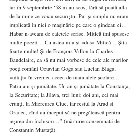
iar în 9 septembrie ‘58 m-au scos, fără să poată afla
de la mine ce voiau securiştii. Pur şi simplu nu eram
implicată în nici o maşinărie pe care o gîndeau ei…
Habar n-aveam de caietele scrise. Mitică îmi spusese
multe poezii… Cu astea m-a şi «dus» Mitică… Ştia
foarte multe! Şi de François Villon la Charles
Baudelaire, ca să nu mai vorbesc de cele ale marilor
poeţi români Octavian Goga sau Lucian Blaga,
«uitaţi» în vremea aceea de manualele şcolare…
Patru ani şi jumătate. Un an şi jumătate la Con­stanţa,
la Securitate; la Jilava, trei luni; doi ani, cei mai
crunţi, la Miercurea Ciuc, iar restul la Arad şi
Oradea, cînd au început să ne pregătească pentru
ieşirea din închisori…” (mărturie consemnată de
Constantin Mustață).