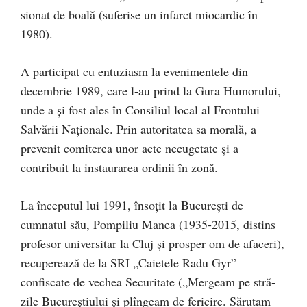
sio­nat de boală (suferise un infarct miocardic în
1980).
A participat cu entuziasm la evenimentele din
decembrie 1989, care l-au prind la Gura Humorului,
unde a și fost ales în Consiliul local al Frontului
Salvării Naţionale. Prin autoritatea sa morală, a
prevenit comiterea unor acte necugetate şi a
contribuit la instaurarea ordinii în zonă.
La începutul lui 1991, însoțit la București de
cumnatul său, Pompiliu Manea (1935-2015, distins
profesor universitar la Cluj și prosper om de afaceri),
recuperează de la SRI „Caietele Radu Gyr”
confiscate de ve­chea Securitate („Mergeam pe stră­
zile Bucureştiului şi plîngeam de fericire. Sărutam