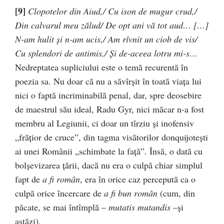
[9]
Clopotelor din Aiud,/ Cu ison de mugur crud,/
Din calvarul meu zălud/ De opt ani vă tot aud… […]
N-am hulit și n-am ucis,/ Am rîvnit un ciob de vis/
Cu splendori de antimis,/ Și de-aceea lotru mi-s…
Nedreptatea supliciului este o temă recurentă în
poezia sa. Nu doar că nu a săvîrșit în toată viața lui
nici o faptă incriminabilă penal, dar, spre deosebire
de maestrul său ideal, Radu Gyr, nici măcar n-a fost
membru al Legiunii, ci doar un tîrziu și inofensiv
„frățior de cruce”, din tagma visătorilor donquijotești
ai unei Românii „schimbate la față”. Însă, o dată cu
bolșevizarea țării, dacă nu era o culpă chiar simplul
fapt de
a fi român
, era în orice caz percepută ca o
culpă orice încercare de
a fi bun român
(cum, din
păcate, se mai întîmplă –
mutatis mutandis
–și
astăzi).