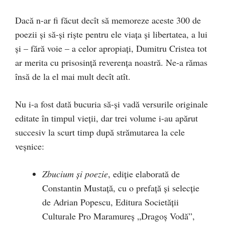
Dacă n-ar fi făcut decît să memoreze aceste 300 de
poezii și să-și riște pentru ele viața și libertatea, a lui
și – fără voie – a celor apropiați, Dumitru Cristea tot
ar merita cu prisosință reverența noastră. Ne-a rămas
însă de la el mai mult decît atît.
Nu i-a fost dată bucuria să-și vadă versurile originale
editate în timpul vieții, dar trei volu­me i-au apărut
succesiv la scurt timp după strămutarea la cele
veșnice:
Zbucium și poezie
, ediție elaborată de
Constantin Mustață, cu o prefață și selecție
de Adrian Popescu, Edi­tura Societății
Culturale Pro Maramureș „Dragoș Vo­dă”,