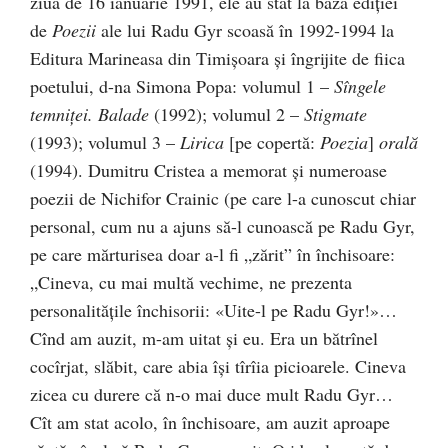
ziua de 16 ianuarie 1991, ele au stat la baza ediției
de
Poezii
ale lui Radu Gyr scoasă în 1992-1994 la
Editura Marineasa din Timișoara și îngrijite de fiica
poetului, d-na Simona Popa: volumul 1 –
Sîngele
temniței. Balade
(1992); volumul 2 –
Stigmate
(1993); volumul 3 –
Lirica
[pe copertă:
Poezia
]
orală
(1994). Dumitru Cristea a memorat și numeroase
poezii de Nichifor Crainic (pe care l-a cunoscut chiar
personal, cum nu a ajuns să-l cunoască pe Radu Gyr,
pe care mărturisea doar a-l fi „zărit” în închisoare:
„Cineva, cu mai multă vechi­me, ne prezenta
personalităţile închisorii: «Uite-l pe Ra­du Gyr!»…
Cînd am auzit, m-am uitat şi eu. Era un bătrînel
cocîrjat, slăbit, care abia îşi tîrîia picioarele. Cineva
zicea cu durere că n-o mai duce mult Radu Gyr…
Cît am stat acolo, în închisoare, am auzit aproape