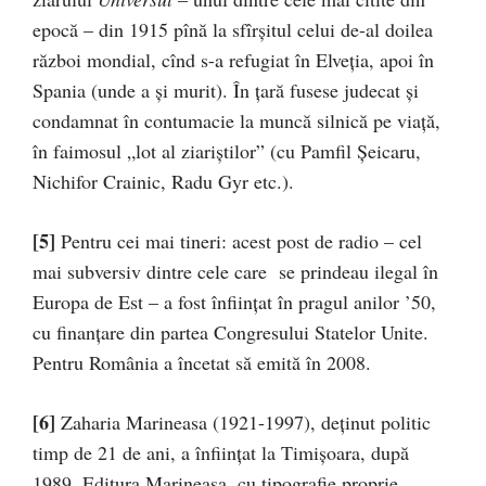
epocă – din 1915 pînă la sfîrșitul celui de-al doilea
război mondial, cînd s-a refugiat în Elveția, apoi în
Spania (unde a și murit). În țară fusese judecat și
condamnat în contumacie la muncă silnică pe viață,
în faimosul „lot al ziariștilor” (cu Pamfil Șeicaru,
Nichifor Crainic, Radu Gyr etc.).
[5]
Pentru cei mai tineri: acest post de radio – cel
mai subversiv dintre cele care se prindeau ilegal în
Europa de Est – a fost înființat în pragul anilor ’50,
cu finanțare din partea Congresului Statelor Unite.
Pentru România a încetat să emită în 2008.
[6]
Zaharia Marineasa (1921-1997), deținut politic
timp de 21 de ani, a înființat la Timișoara, după
1989, Editura Marineasa, cu tipografie proprie,