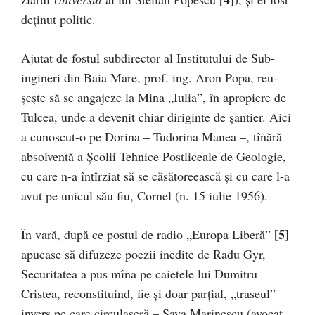
deţinut politic.
Ajutat de fostul subdirector al Institutului de Sub­
ingineri din Baia Mare, prof. ing. Aron Popa, reu­
şeşte să se angajeze la Mina „Iulia”, în apropiere de
Tulcea, unde a devenit chiar diriginte de şantier. Aici
a cu­noscut-o pe Dorina – Tudorina Manea –, tînără
absol­ven­tă a Şcolii Tehnice Postliceale de Geologie,
cu care n-a întîrziat să se căsătoreească și cu care l-a
avut pe unicul său fiu, Cornel (n. 15 iulie 1956).
[5]
În vară, după ce postul de radio „Europa Liberă”
apucase să di­fu­zeze poezii inedite de Radu Gyr,
Securitatea a pus mîna pe caietele lui Du­mitru
Cristea, reconstituind, fie și doar parțial, „traseul”
invers pe care circulaseră – Sava Marinescu (avocat