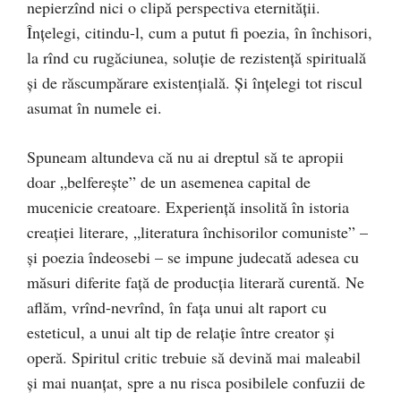
nepierzînd nici o clipă perspectiva eterni­tății.
Înțelegi, citindu-l, cum a putut fi poezia, în închi­sori,
la rînd cu rugăciunea, soluție de rezistență spiri­tuală
și de răscumpărare existențială. Și înțelegi tot ris­cul
asumat în numele ei.
Spuneam altundeva că nu ai dreptul să te apropii
doar „belfereşte” de un asemenea capital de
mucenicie crea­toare. Experiență insolită în istoria
creaţiei literare, „li­te­ratura închisorilor comuniste” –
și poezia îndeosebi – se impune judecată adesea cu
măsuri diferite faţă de producţia literară curentă. Ne
aflăm, vrînd-nevrînd, în faţa unui alt raport cu
esteticul, a unui alt tip de relaţie între creator şi
operă. Spiritul critic trebuie să devină mai maleabil
şi mai nuanţat, spre a nu risca posibilele con­fuzii de