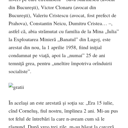
din Bucu­reşti), Victor Clonaru (avocat din
Bucureşti), Va­leriu Cris­tescu (avocat, fost prefect de
Prahova), Con­stan­tin Neicu, Du­mitru Cristea… –,
astfel că, abia strămutat cu familia de la Mina „Iu­lia”
la Exploatarea Minieră „Banatul” din Lugoj, este
arestat din nou, la 1 aprilie 1958, fiind inițial
condamnat pe viață, apoi la „numai” 25 de ani
temniţă grea, pentru „uneltire împotriva orînduirii
so­cialiste”.
În același an este arestată și soția sa: „Era 15 iulie,
cînd Corneluş, fi­ul nostru, împlinea 2 ani. Mi-au pus
tot felul de între­bări la care n-aveam cum să le
răspund. După vreo trei zile, m-au băgat la carceră,