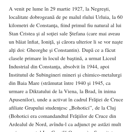
A venit pe lume în 29 martie 1927, la Negreşti,
localitate do­bro­geană de pe malul rîului Urluia, la 60
kilometri de Constanţa, fiind primul fiu natural al lui
Stan Cristea şi al soției sale Ştefana (care mai aveau
un băiat înfiat, Ioniță, și cărora ulterior li se vor naște
alți doi: Gheorghe şi Constantin). După ce a făcut
clasele primare în locul de baștină, a urmat Liceul
Industrial din Constanţa, absolvit în 1944, apoi
Institutul de Subingineri mineri şi chimico-metalurgi
din Baia Mare (strămutat între 1940 și 1945, ca
urmare a Diktatului de la Viena, la Brad, în inima
Apusenilor), unde a activat în cadrul Frăţiei de Cruce
afiliate Grupului studențesc „Bohotici”, de la Cluj
(Bohotici era comandandtul Frățiilor de Cruce din
Ardealul de Nord, avîndu-l ca adjunct pe astăzi mult