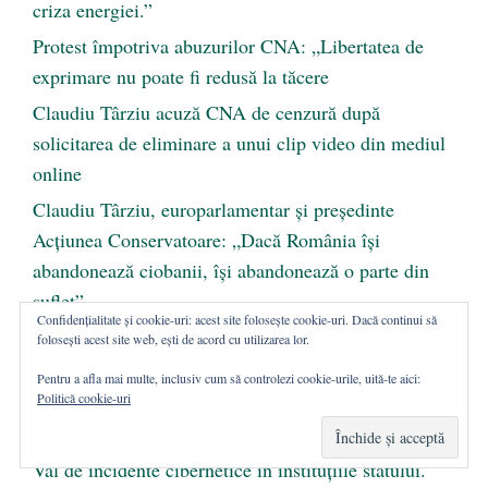
criza energiei.”
Protest împotriva abuzurilor CNA: „Libertatea de
exprimare nu poate fi redusă la tăcere
Claudiu Târziu acuză CNA de cenzură după
solicitarea de eliminare a unui clip video din mediul
online
Claudiu Târziu, europarlamentar și președinte
Acțiunea Conservatoare: „Dacă România își
abandonează ciobanii, își abandonează o parte din
suflet”
Confidențialitate și cookie-uri: acest site folosește cookie-uri. Dacă continui să
Conducerea Acțiunii Conservatoare, la Aiud, în
folosești acest site web, ești de acord cu utilizarea lor.
campania națională pentru abrogarea Legii Vexler
Pentru a afla mai multe, inclusiv cum să controlezi cookie-urile, uită-te aici:
Politică cookie-uri
Claudiu Târziu acuză USR că atacă Biserica după
apelul unei deputate privind ora de Religie
Val de incidente cibernetice în instituțiile statului.