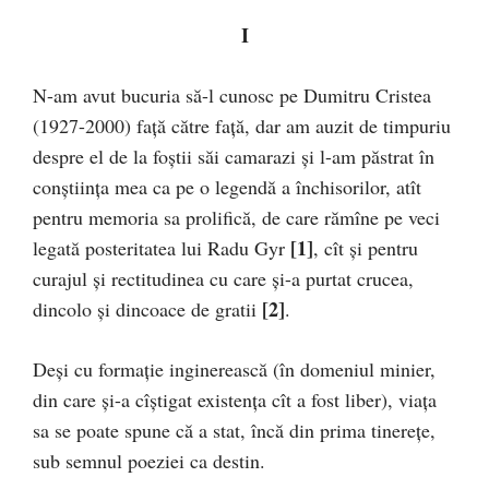
I
N-am avut bucuria să-l cunosc pe Dumitru Cristea
(1927-2000) față către față, dar am auzit de timpuriu
despre el de la foștii săi camarazi și l-am păstrat în
con­știința mea ca pe o legendă a închisorilor, atît
pentru me­mo­ria sa pro­lifică, de care rămîne pe veci
[1]
legată poste­ritatea lui Ra­du Gyr
, cît și pentru
curajul și rectitu­dinea cu care și-a purtat crucea,
[2]
dincolo și dincoace de gratii
.
Deși cu formație inginerească (în domeniul minier,
din care și-a cîștigat existența cît a fost liber), viața
sa se poate spune că a stat, încă din prima tinerețe,
sub semnul poeziei ca destin.