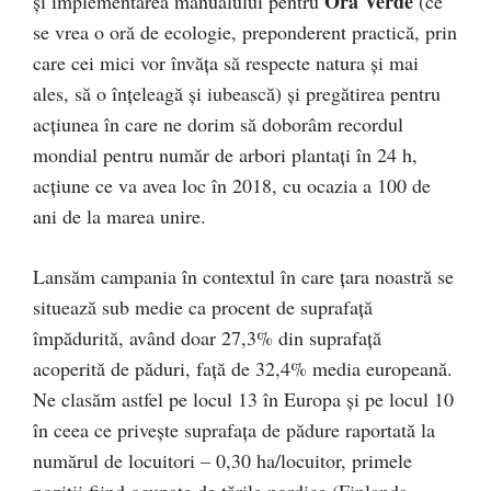
Ora Verde
și implementarea manualului pentru
(ce
se vrea o oră de ecologie, preponderent practică, prin
care cei mici vor învăța să respecte natura și mai
ales, să o înțeleagă și iubească) și pregătirea pentru
acțiunea în care ne dorim să doborâm recordul
mondial pentru număr de arbori plantați în 24 h,
acțiune ce va avea loc în 2018, cu ocazia a 100 de
ani de la marea unire.
Lansăm campania în contextul în care țara noastră se
situează sub medie ca procent de suprafață
împădurită, având doar 27,3% din suprafață
acoperită de păduri, față de 32,4% media europeană.
Ne clasăm astfel pe locul 13 în Europa și pe locul 10
în ceea ce privește suprafața de pădure raportată la
numărul de locuitori – 0,30 ha/locuitor, primele