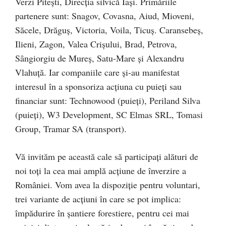
Verzi Pitești, Direcția silvică Iași. Primăriile
partenere sunt: Snagov, Covasna, Aiud, Mioveni,
Săcele, Drăguș, Victoria, Voila, Ticuș. Caransebeș,
Ilieni, Zagon, Valea Crișului, Brad, Petrova,
Sângiorgiu de Mureș, Satu-Mare și Alexandru
Vlahuță. Iar companiile care și-au manifestat
interesul în a sponsoriza acțiuna cu puieți sau
financiar sunt: Technowood (puieți), Periland Silva
(puieți), W3 Development, SC Elmas SRL, Tomasi
Group, Tramar SA (transport).
Vă invităm pe această cale să participați alături de
noi toți la cea mai amplă acțiune de înverzire a
României. Vom avea la dispoziție pentru voluntari,
trei variante de acțiuni în care se pot implica:
împădurire în șantiere forestiere, pentru cei mai