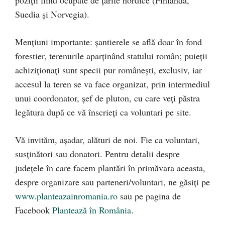
poziții fiind ocupate de ţările nordice (Finlanda,
Suedia şi Norvegia).
Mențiuni importante: șantierele se află doar în fond
forestier, terenurile aparținând statului român; puieții
achiziționați sunt specii pur românești, exclusiv, iar
accesul la teren se va face organizat, prin intermediul
unui coordonator, șef de pluton, cu care veți păstra
legătura după ce vă înscrieți ca voluntari pe site.
Vă invităm, așadar, alături de noi. Fie ca voluntari,
susținători sau donatori. Pentru detalii despre
județele în care facem plantări în primăvara aceasta,
despre organizare sau parteneri/voluntari, ne găsiți pe
www.planteazainromania.ro
sau pe pagina de
Facebook
Plantează în România
.