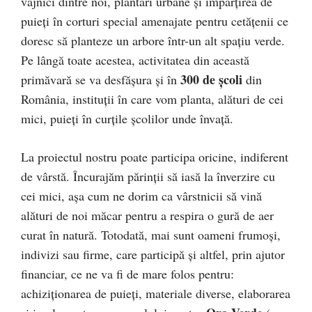
vajnici dintre noi, plantări urbane și împărțirea de
puieți în corturi special amenajate pentru cetățenii ce
doresc să planteze un arbore într-un alt spațiu verde.
Pe lângă toate acestea, activitatea din această
300 de școli
primăvară se va desfășura și în
din
România, instituții în care vom planta, alături de cei
mici, puieți în curțile școlilor unde învață.
La proiectul nostru poate participa oricine, indiferent
de vârstă. Încurajăm părinții să iasă la înverzire cu
cei mici, așa cum ne dorim ca vârstnicii să vină
alături de noi măcar pentru a respira o gură de aer
curat în natură. Totodată, mai sunt oameni frumoși,
indivizi sau firme, care participă și altfel, prin ajutor
financiar, ce ne va fi de mare folos pentru:
achiziționarea de puieți, materiale diverse, elaborarea