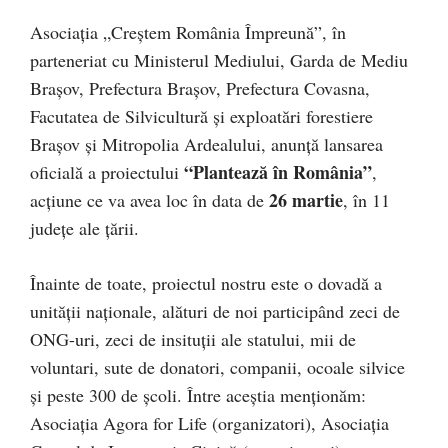
Asociația „Creștem România Împreună”, în
parteneriat cu Ministerul Mediului, Garda de Mediu
Brașov, Prefectura Brașov, Prefectura Covasna,
Facutatea de Silvicultură și exploatări forestiere
Brașov și Mitropolia Ardealului, anunță lansarea
“Plantează în România”
oficială a proiectului
,
26 martie
acțiune ce va avea loc în data de
, în 11
județe ale țării.
Înainte de toate, proiectul nostru este o dovadă a
unității naționale, alături de noi participând zeci de
ONG-uri, zeci de insituții ale statului, mii de
voluntari, sute de donatori, companii, ocoale silvice
și peste 300 de școli. Între aceștia menționăm:
Asociația Agora for Life (organizatori), Asociația