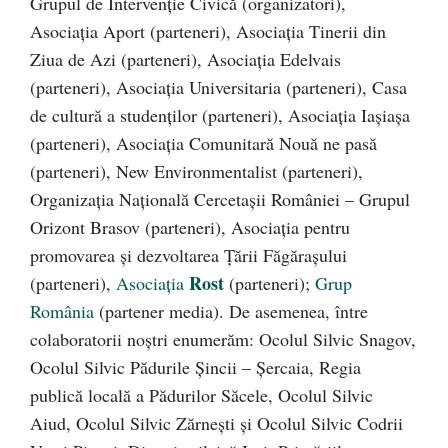
Grupul de Intervenție Civică (organizatori),
Asociația Aport (parteneri), Asociația Tinerii din
Ziua de Azi (parteneri), Asociația Edelvais
(parteneri), Asociația Universitaria (parteneri), Casa
de cultură a studenților (parteneri), Asociația Iașiașa
(parteneri), Asociația Comunitară Nouă ne pasă
(parteneri), New Environmentalist (parteneri),
Organizația Națională Cercetașii României – Grupul
Orizont Brasov (parteneri), Asociația pentru
promovarea și dezvoltarea Țării Făgărașului
Rost
(parteneri),
Asociaţia
(parteneri);
Grup
România
(partener media). De asemenea, între
colaboratorii noștri enumerăm: Ocolul Silvic Snagov,
Ocolul Silvic Pădurile Șincii – Șercaia, Regia
publică locală a Pădurilor Săcele, Ocolul Silvic
Aiud, Ocolul Silvic Zărnești și Ocolul Silvic Codrii