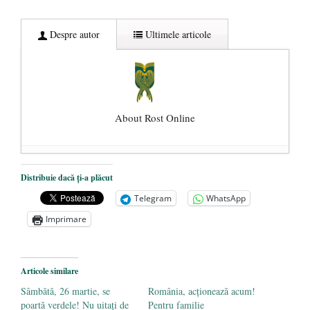
Despre autor
Ultimele articole
About Rost Online
Dezvăluiri cutremurătoare despre
Distribuie dacă ți-a plăcut
președintele Ucrainei, Volodymyr
Telegram
WhatsApp
Zelensky
- 13 mai 2026
Imprimare
Statul care servește Națiunea
- 21 aprilie
2026
Legea Vexler produce efecte. Bustul
Articole similare
poetului Octavian Goga, înlăturat din Iași
Sâmbătă, 26 martie, se
România, acţionează acum!
- 16 aprilie 2026
poartă verdele! Nu uitați de
Pentru familie