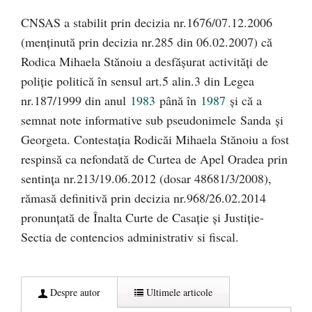
CNSAS a stabilit prin decizia nr.1676/07.12.2006
(menţinută prin decizia nr.285 din 06.02.2007) că
Rodica Mihaela Stănoiu a desfăşurat activităţi de
poliție politică în sensul art.5 alin.3 din Legea
nr.187/1999 din anul
1983
până în
1987
și că a
semnat note informative sub pseudonimele Sanda și
Georgeta. Contestația Rodicăi Mihaela Stănoiu a fost
respinsă ca nefondată de Curtea de Apel Oradea prin
sentinţa nr.213/19.06.2012 (dosar 48681/3/2008),
rămasă definitivă prin decizia nr.968/26.02.2014
pronunţată de Înalta Curte de Casaţie şi Justiţie-
Sectia de contencios administrativ si fiscal.
Despre autor
Ultimele articole