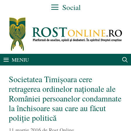
Sari
Social
la
conținut
MENIU
Societatea Timişoara cere
retragerea ordinelor naţionale ale
României persoanelor condamnate
la închisoare sau care au făcut
poliţie politică
11 martie 2016
de
Rost Online