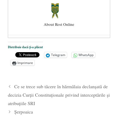
About Rost Online
Dezvăluiri cutremurătoare despre
Distribuie dacă ți-a plăcut
președintele Ucrainei, Volodymyr
Telegram
WhatsApp
Zelensky
- 13 mai 2026
Imprimare
Statul care servește Națiunea
- 21 aprilie
2026
Legea Vexler produce efecte. Bustul
Ce se trece sub tăcere în hărmălaia declanșată de
poetului Octavian Goga, înlăturat din Iași
decizia Curții Constituționale privind interceptările și
- 16 aprilie 2026
atribuțiile SRI
Şerpoaica