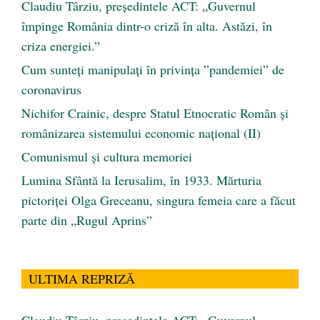
Claudiu Târziu, președintele ACT: „Guvernul
împinge România dintr-o criză în alta. Astăzi, în
criza energiei.”
Cum sunteți manipulați în privința ”pandemiei” de
coronavirus
Nichifor Crainic, despre Statul Etnocratic Român şi
românizarea sistemului economic naţional (II)
Comunismul şi cultura memoriei
Lumina Sfântă la Ierusalim, în 1933. Mărturia
pictoriței Olga Greceanu, singura femeia care a făcut
parte din „Rugul Aprins”
ULTIMA REPRIZĂ