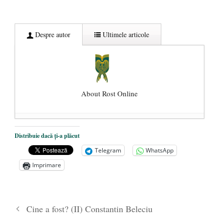
Despre autor
Ultimele articole
About Rost Online
Dezvăluiri cutremurătoare despre
Distribuie dacă ți-a plăcut
președintele Ucrainei, Volodymyr
Telegram
WhatsApp
Zelensky
- 13 mai 2026
Imprimare
Statul care servește Națiunea
- 21 aprilie
2026
Legea Vexler produce efecte. Bustul
Cine a fost? (II) Constantin Beleciu
poetului Octavian Goga, înlăturat din Iași