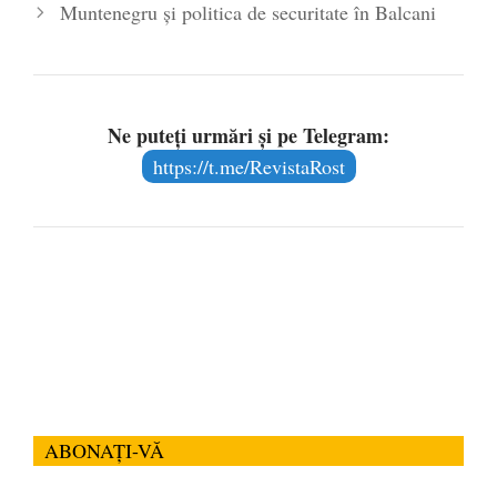
Muntenegru și politica de securitate în Balcani
- 16 aprilie 2026
Ne puteți urmări și pe Telegram:
https://t.me/RevistaRost
ABONAȚI-VĂ