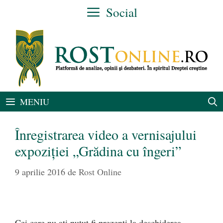
Sari
Social
la
conținut
MENIU
Înregistrarea video a vernisajului
expoziţiei „Grădina cu îngeri”
9 aprilie 2016
de
Rost Online
Cei care nu aţi putut fi prezenţi la deschiderea