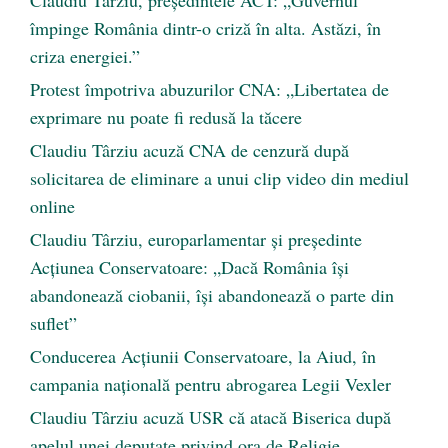
Claudiu Târziu, președintele ACT: „Guvernul
împinge România dintr-o criză în alta. Astăzi, în
criza energiei.”
Protest împotriva abuzurilor CNA: „Libertatea de
exprimare nu poate fi redusă la tăcere
Claudiu Târziu acuză CNA de cenzură după
solicitarea de eliminare a unui clip video din mediul
online
Claudiu Târziu, europarlamentar și președinte
Acțiunea Conservatoare: „Dacă România își
abandonează ciobanii, își abandonează o parte din
suflet”
Conducerea Acțiunii Conservatoare, la Aiud, în
campania națională pentru abrogarea Legii Vexler
Claudiu Târziu acuză USR că atacă Biserica după
apelul unei deputate privind ora de Religie