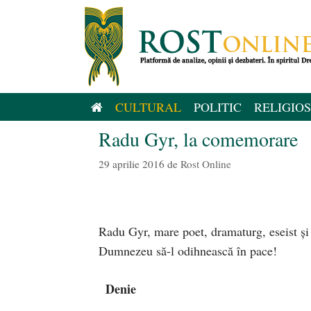
Sari
la
conținut
CULTURAL
POLITIC
RELIGIOS
Radu Gyr, la comemorare
29 aprilie 2016
de
Rost Online
Radu Gyr, mare poet, dramaturg, eseist și 
Dumnezeu să-l odihnească în pace!
Denie