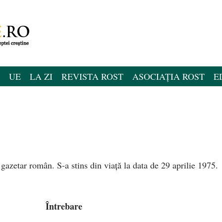
UE
LA ZI
REVISTA ROST
ASOCIAȚIA ROST
E
gazetar român. S-a stins din viață la data de 29 aprilie 1975.
Întrebare