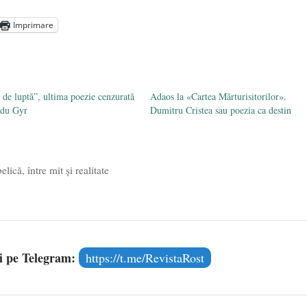
aprilie 2026
Imprimare
l poetului Octavian Goga, înlăturat din Iași
- 16 aprilie 2026
 de luptă”, ultima poezie cenzurată
Adaos la «Cartea Mărturisitorilor».
adu Gyr
Dumitru Cristea sau poezia ca destin
ică, între mit și realitate
și pe Telegram:
https://t.me/RevistaRost