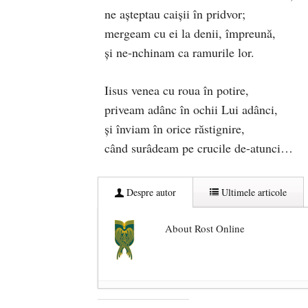
ne așteptau caișii în pridvor;
mergeam cu ei la denii, împreună,
și ne-nchinam ca ramurile lor.
Iisus venea cu roua în potire,
priveam adânc în ochii Lui adânci,
și înviam în orice răstignire,
când surâdeam pe crucile de-atunci…
Despre autor
Ultimele articole
About Rost Online
Dezvăluiri cutremurătoare despre 