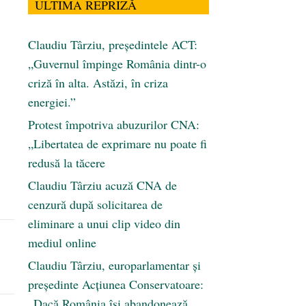
ULTIMA REPRIZĂ
Claudiu Târziu, președintele ACT:
„Guvernul împinge România dintr-o
criză în alta. Astăzi, în criza
energiei.”
Protest împotriva abuzurilor CNA:
„Libertatea de exprimare nu poate fi
redusă la tăcere
Claudiu Târziu acuză CNA de
cenzură după solicitarea de
eliminare a unui clip video din
mediul online
Claudiu Târziu, europarlamentar și
președinte Acțiunea Conservatoare:
„Dacă România își abandonează