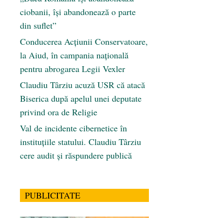
ciobanii, își abandonează o parte
din suflet”
Conducerea Acțiunii Conservatoare,
la Aiud, în campania națională
pentru abrogarea Legii Vexler
Claudiu Târziu acuză USR că atacă
Biserica după apelul unei deputate
privind ora de Religie
Val de incidente cibernetice în
instituțiile statului. Claudiu Târziu
cere audit și răspundere publică
PUBLICITATE