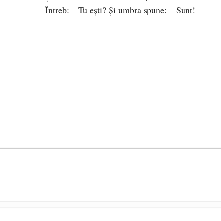
Întreb: – Tu ești? Și umbra spune: – Sunt!
președintele Ucrainei, Volodymyr Zelensky
- 13 mai 2026