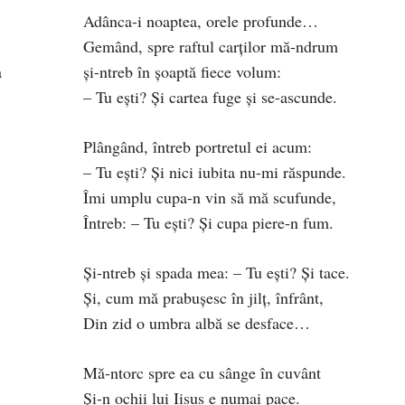
Adânca-i noaptea, orele profunde…
Gemând, spre raftul carților mă-ndrum
a
și-ntreb în șoaptă fiece volum:
– Tu ești? Și cartea fuge și se-ascunde.
Plângând, întreb portretul ei acum:
– Tu ești? Și nici iubita nu-mi răspunde.
Îmi umplu cupa-n vin să mă scufunde,
Întreb: – Tu ești? Și cupa piere-n fum.
Și-ntreb și spada mea: – Tu ești? Și tace.
Și, cum mă prabușesc în jilț, înfrânt,
Din zid o umbra albă se desface…
Mă-ntorc spre ea cu sânge în cuvânt
Și-n ochii lui Iisus e numai pace.