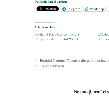
Distribuie dacă ți-a plăcut
Statul care servește Națiunea
- 21 
Telegram
WhatsApp
Legea Vexler produce efecte. Bustu
Articole similare
Poezia lui Radu Gyr considerată
„Cântec
instigatoare de Institutul Wiesel
a lui R
Partidul Național-Țărănesc din perioada interbel
Treptele Învierii
Ne puteți urmări 