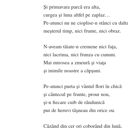
Și primavara parcă era alta,
curgea și luna altfel pe zaplaz…
Pe-atunci nu ne cioplise-n stânci cu dalt
meșterul timp, nici frunte, nici obraz.
N-aveam tăiate-n cremene nici fața,
nici lacrima, nici frunza cu cununi.
Mai mirosea a zmeură și viața
și inimile noastre a căpșuni.
Pe-atunci purta și vântul flori în chică
și cântecul pe frunte, prour nou,
și-n fiecare cuib de rândunică
pui de heruvi tâșneau din orice ou.
Căzând din cer ori coborând din lună,