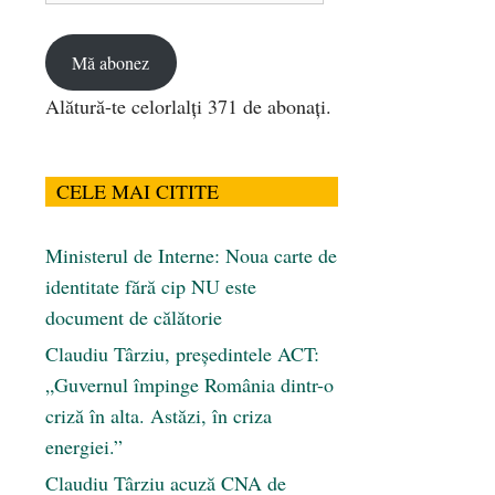
email
Mă abonez
Alătură-te celorlalți 371 de abonați.
CELE MAI CITITE
Ministerul de Interne: Noua carte de
identitate fără cip NU este
document de călătorie
Claudiu Târziu, președintele ACT:
„Guvernul împinge România dintr-o
criză în alta. Astăzi, în criza
energiei.”
Claudiu Târziu acuză CNA de