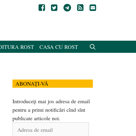
DITURA ROST
CASA CU ROST
ABONAȚI-VĂ
Introduceți mai jos adresa de email
pentru a primi notificări cînd sînt
publicate articole noi.
Adresa
de