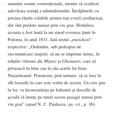
anumite semne convenționale, menite să oculteze
adevărata esență a talmudismului. Învățăturile cu
pricina rămîn valabile pentru toți evreii credincioși,
dar sînt predate numai prin viu grai. Hotărîrea
aceasta a fost luată la un sinod evreiesc ținut în
Polonia, în anul 1631. Iată textul „enciclicei”
respective: „Ordonăm, sub pedeapsa de
excomunicare majoră, să nu se imprime nimic, în
edițiile viitoare ale
Mișnei
și
Ghemarei
, care să
privească în bine sau în rău actele lui Iisus
Nazariteanul. Poruncim, prin urmare, să se lase în
alb locurile în care este vorba de acesta. Un cerc pus
în loc va încunoștiința pe hahamii și dascălii de
școală să învețe pe tineri aceste pasagii numai prin
viu grai” (
apud
N. C. Paulescu,
op. cit.
, p. 36).