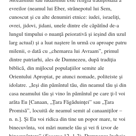
evreilor (neamul lui Eber, strănepotul lui Sem,
cunoscut și cu alte denumiri etnice: iudei, israeliți,
ovrei, jidovi, jidani, unele dintre ele căpătînd de-a
lungul timpului o nuanță peiorativă și ieșind din uzul
larg actual) și a luat naștere în urmă cu aproape patru
milenii, o dată cu „chemarea lui Avraam”, primul
dintre patriarhi, ales de Dumnezeu, după tradiția
biblică, din mijlocul populațiilor semite ale
Orientului Apropiat, pe atunci nomade, politeiste și
idolatre. „Ieși din pămîntul tău, din neamul tău și din
casa neamului tău și vino în pămîntul pe care ți-l voi
arăta Eu [Canaan, „Țara Făgăduinței” sau „Țara
Promisă”, locuită de neamul semit al canaaniților –
n. n.]. Și Eu voi ridica din tine un popor mare, te voi
binecuvînta, voi mări numele tău și vei fi izvor de
binecuvîntare” (
Facerea
12, 1-2). Dumnezeu încheie