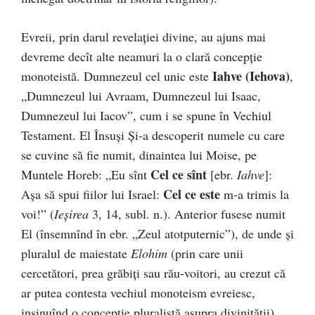
Evreii, prin darul revelației divine, au ajuns mai
devreme decît alte neamuri la o clară concepție
Iahve (Iehova)
monoteistă. Dumnezeul cel unic este
,
„Dumnezeul lui Avraam, Dumnezeul lui Isaac,
Dumnezeul lui Iacov”, cum i se spune în Vechiul
Testament. El Însuși Și-a descoperit numele cu care
se cuvine să fie numit, dinaintea lui Moise, pe
Cel ce sînt
Muntele Horeb: „Eu sînt
[ebr.
Iahve
]:
Cel ce este
Așa să spui fiilor lui Israel:
m-a trimis la
voi!” (
Ieșirea
3, 14, subl. n.). Anterior fusese numit
El (însemnînd în ebr. „Zeul atotputernic”), de unde și
pluralul de maiestate
Elohim
(prin care unii
cercetători, prea grăbiți sau rău-voitori, au crezut că
ar putea contesta vechiul monoteism evreiesc,
insinuînd o concepție pluralistă asupra divinității).