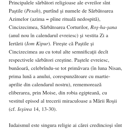
Principalele sărbători religioase ale evreilor sînt
Paștile (
Pesah
), purtînd și numele de Sărbătoarea
Azimelor (azima = pîine rituală nedospită),
Cincizecimea, Sărbătoarea Corturilor,
Roș-ha-șana
(anul nou în calendarul evreiesc) și vestita Zi a
Iertării (
Iom Kipur
). Firește că Paștile și
Cincizecimea au cu totul alte semnificații decît
respectivele sărbători creștine. Paștele evreiesc,
bunăoară, celebrîndu-se tot primăvara (în luna Nisan,
prima lună a anului, corespunzătoare cu martie-
aprilie din calendarul nostru), rememorează
eliberarea, prin Moise, din robia egipteană, cu
vestitul episod al trecerii miraculoase a Mării Roșii
(cf.
Ieșirea
14, 13-30).
Iudaismul este singura religie ai cărei credincioși sînt