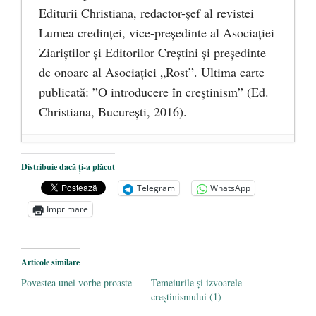
Editurii Christiana, redactor-şef al revistei
Lumea credinţei, vice-preşedinte al Asociaţiei
Ziariştilor şi Editorilor Creştini şi preşedinte
de onoare al Asociaţiei „Rost”. Ultima carte
publicată: ”O introducere în creștinism” (Ed.
Christiana, Bucureşti, 2016).
DANA KONYA-PETRIȘOR, ÎNTRU
Distribuie dacă ți-a plăcut
VEȘNICĂ POMENIRE
- 17 martie 2021
Telegram
WhatsApp
ÎNĂLȚATU-S-A!
- 28 mai 2020
Imprimare
Sic credo – Francisco Franco (1892-1975)
- 25 octombrie 2019
Articole similare
Povestea unei vorbe proaste
Temeiurile și izvoarele
creștinismului (1)