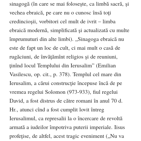
sinagogă (în care se mai folosește, ca limbă sacră, și
vechea ebraică, pe care nu o cunosc însă toți
credincioșii, vorbitori cel mult de ivrit – limba
ebraică modernă, simplificată și actualizată cu multe
împrumuturi din alte limbi). „Sinagoga ebraică nu
este de fapt un loc de cult, ci mai mult o casă de
rugăciuni, de învățămînt religios și de reuniuni,
ținînd locul Templului din Ierusalim” (Emilian
Vasilescu, op. cit., p. 378). Templul cel mare din
Ierusalim, a cărui construcție începuse încă de pe
vremea regelui Solomon (973-933), fiul regelui
David, a fost distrus de către romani în anul 70 d.
Hr., atunci cînd a fost cumplit lovit întreg
Ierusalimul, ca represalii la o încercare de revoltă
armată a iudeilor împotriva puterii imperiale. Iisus
profețise, de altfel, acest tragic eveniment („Nu va