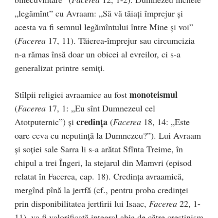
„legămînt” cu Avraam: „Să vă tăiați împrejur și
acesta va fi semnul legămîntului între Mine și voi”
(
Facerea
17, 11). Tăierea-împrejur sau circumcizia
n-a rămas însă doar un obicei al evreilor, ci s-a
generalizat printre semiți.
monoteismul
Stîlpii religiei avraamice au fost
(
Facerea
17, 1: „Eu sînt Dumnezeul cel
credința
Atotputernic”) și
(
Facerea
18, 14: „Este
oare ceva cu neputință la Dumnezeu?”). Lui Avraam
și soției sale Sarra li s-a arătat Sfînta Treime, în
chipul a trei Îngeri, la stejarul din Mamvri (episod
relatat în Facerea, cap. 18). Credința avraamică,
mergînd pînă la jertfă (cf., pentru proba credinței
prin disponibilitatea jertfirii lui Isaac,
Facerea
22, 1-
11), va fi valorificată integral abia de către creștinism