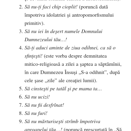
Să nu-ți faci chip cioplit!
(poruncă dată
împotriva idolatriei și antropomorfismului
primitiv).
Să nu iei în deșert numele Domnului
Dumnezeului tău…!
Să-ți aduci aminte de ziua odihnei, ca să o
sfințești!
(este vorba despre demnitatea
mitico-religioasă a zilei a șaptea a săptămînii,
în care Dumnezeu Însuși „S-a odihnit”, după
cele șase „zile” ale creației lumii).
Să cinstești pe tatăl și pe mama ta…
Să nu ucizi!
Să nu fii desfrînat!
Să nu furi!
Să nu mărturisești strîmb împotriva
aproapelui tău…!
(poruncă prescurtată în „Să