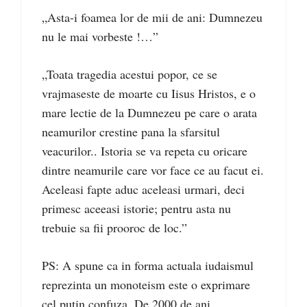
„Asta-i foamea lor de mii de ani: Dumnezeu
nu le mai vorbeste !…”
„Toata tragedia acestui popor, ce se
vrajmaseste de moarte cu Iisus Hristos, e o
mare lectie de la Dumnezeu pe care o arata
neamurilor crestine pana la sfarsitul
veacurilor.. Istoria se va repeta cu oricare
dintre neamurile care vor face ce au facut ei.
Aceleasi fapte aduc aceleasi urmari, deci
primesc aceeasi istorie; pentru asta nu
trebuie sa fii prooroc de loc.”
PS: A spune ca in forma actuala iudaismul
reprezinta un monoteism este o exprimare
cel putin confuza. De 2000 de ani