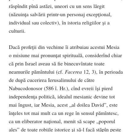
răspîndit pînă astăzi, uneori cu un sens lărgit
(năzuința salvării printr-un personaj excepțional,
individual sau colectiv), în istoria religiilor și a
culturii.
Dacă profeții din vechime îi atribuiau acestui Mesia
o misiune mai pronunțat spirituală, considerînd chiar
că prin Israel aveau să fie binecuvîntate toate
neamurile pămîntului (cf.
Facerea
12, 3), în perioada
de după cucerirea Ierusalimului de către
Nabucodonosor (586 î. Hr.), cînd evreii își pierd
independența politică, idealul mesianic devine tot
mai îngust, iar Mesia, acest „al doilea David”, este
înțeles tot mai mult ca un rege în sensul pămîntesc,
ca un eliberator național, menit să scape „poporul
ales” de toate robiile istorice și să-l facă stăpîn peste