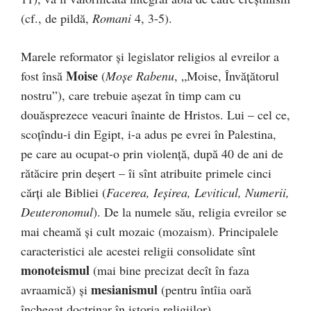
(cf., de pildă,
Romani
4, 3-5).
Marele reformator și legislator religios al evreilor a
Moise
fost însă
(
Moșe Rabenu
, „Moise, Învățătorul
nostru”), care trebuie așezat în timp cam cu
douăsprezece veacuri înainte de Hristos. Lui – cel ce,
scoțîndu-i din Egipt, i-a adus pe evrei în Palestina,
pe care au ocupat-o prin violență, după 40 de ani de
rătăcire prin deșert – îi sînt atribuite primele cinci
cărți ale Bibliei (
Facerea, Ieșirea, Leviticul, Numerii,
Deuteronomul
). De la numele său, religia evreilor se
mai cheamă și cult mozaic (mozaism). Principalele
caracteristici ale acestei religii consolidate sînt
monoteismul
(mai bine precizat decît în faza
mesianismul
avraamică) și
(pentru întîia oară
închegat doctrinar în istoria religiilor).