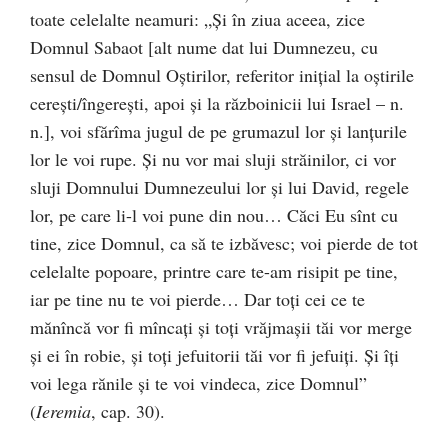
toate celelalte neamuri: „Și în ziua aceea, zice
Domnul Sabaot [alt nume dat lui Dumnezeu, cu
sensul de Domnul Oștirilor, referitor inițial la oștirile
cerești/îngerești, apoi și la războinicii lui Israel – n.
n.], voi sfărîma jugul de pe grumazul lor și lanțurile
lor le voi rupe. Și nu vor mai sluji străinilor, ci vor
sluji Domnului Dumnezeului lor și lui David, regele
lor, pe care li-l voi pune din nou… Căci Eu sînt cu
tine, zice Domnul, ca să te izbăvesc; voi pierde de tot
celelalte popoare, printre care te-am risipit pe tine,
iar pe tine nu te voi pierde… Dar toți cei ce te
mănîncă vor fi mîncați și toți vrăjmașii tăi vor merge
și ei în robie, și toți jefuitorii tăi vor fi jefuiți. Și îți
voi lega rănile și te voi vindeca, zice Domnul”
(
Ieremia
, cap. 30).