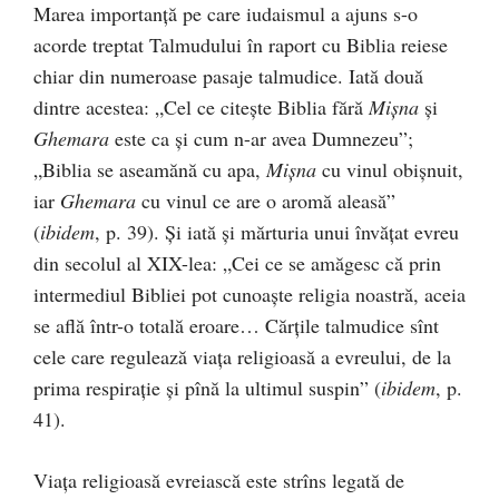
Marea importanță pe care iudaismul a ajuns s-o
acorde treptat Talmudului în raport cu Biblia reiese
chiar din numeroase pasaje talmudice. Iată două
dintre acestea: „Cel ce citește Biblia fără
Mișna
și
Ghemara
este ca și cum n-ar avea Dumnezeu”;
„Biblia se aseamănă cu apa,
Mișna
cu vinul obișnuit,
iar
Ghemara
cu vinul ce are o aromă aleasă”
(
ibidem
, p. 39). Și iată și mărturia unui învățat evreu
din secolul al XIX-lea: „Cei ce se amăgesc că prin
intermediul Bibliei pot cunoaște religia noastră, aceia
se află într-o totală eroare… Cărțile talmudice sînt
cele care regulează viața religioasă a evreului, de la
prima respirație și pînă la ultimul suspin” (
ibidem
, p.
41).
Viața religioasă evreiască este strîns legată de