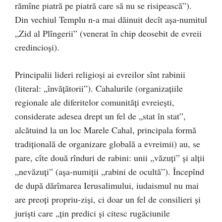
rămîne piatră pe piatră care să nu se risipească”).
Din vechiul Templu n-a mai dăinuit decît așa-numitul
„Zid al Plîngerii” (venerat în chip deosebit de evreii
credincioși).
Principalii lideri religioși ai evreilor sînt rabinii
(literal: „învățătorii”). Cahalurile (organizațiile
regionale ale diferitelor comunități evreiești,
considerate adesea drept un fel de „stat în stat”,
alcătuind la un loc Marele Cahal, principala formă
tradițională de organizare globală a evreimii) au, se
pare, cîte două rînduri de rabini: unii „văzuți” și alții
„nevăzuți” (așa-numiții „rabini de ocultă”). Începînd
de după dărîmarea Ierusalimului, iudaismul nu mai
are preoți propriu-ziși, ci doar un fel de consilieri și
juriști care „țin predici și citesc rugăciunile