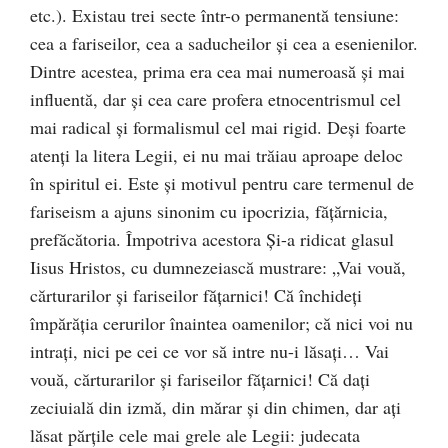
etc.). Existau trei secte într-o permanentă tensiune:
cea a fariseilor, cea a saducheilor și cea a esenienilor.
Dintre acestea, prima era cea mai numeroasă și mai
influentă, dar și cea care profera etnocentrismul cel
mai radical și formalismul cel mai rigid. Deși foarte
atenți la litera Legii, ei nu mai trăiau aproape deloc
în spiritul ei. Este și motivul pentru care termenul de
fariseism a ajuns sinonim cu ipocrizia, fățărnicia,
prefăcătoria. Împotriva acestora Și-a ridicat glasul
Iisus Hristos, cu dumnezeiască mustrare: „Vai vouă,
cărturarilor și fariseilor fățarnici! Că închideți
împărăția cerurilor înaintea oamenilor; că nici voi nu
intrați, nici pe cei ce vor să intre nu-i lăsați… Vai
vouă, cărturarilor și fariseilor fățarnici! Că dați
zeciuială din izmă, din mărar și din chimen, dar ați
lăsat părțile cele mai grele ale Legii: judecata