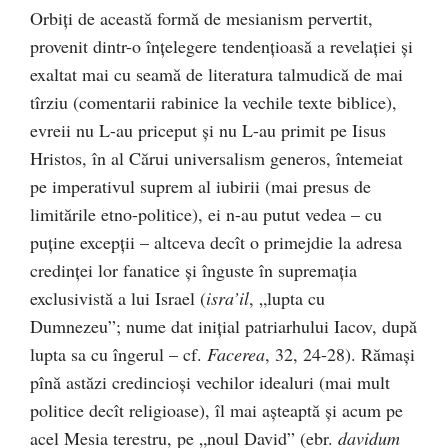
Orbiți de această formă de mesianism pervertit,
provenit dintr-o înțelegere tendențioasă a revelației și
exaltat mai cu seamă de literatura talmudică de mai
tîrziu (comentarii rabinice la vechile texte biblice),
evreii nu L-au priceput și nu L-au primit pe Iisus
Hristos, în al Cărui universalism generos, întemeiat
pe imperativul suprem al iubirii (mai presus de
limitările etno-politice), ei n-au putut vedea – cu
puține excepții – altceva decît o primejdie la adresa
credinței lor fanatice și înguste în supremația
exclusivistă a lui Israel (
isra’il
, „lupta cu
Dumnezeu”; nume dat inițial patriarhului Iacov, după
lupta sa cu îngerul – cf.
Facerea
, 32, 24-28). Rămași
pînă astăzi credincioși vechilor idealuri (mai mult
politice decît religioase), îl mai așteaptă și acum pe
acel Mesia terestru, pe „noul David” (ebr.
davidum