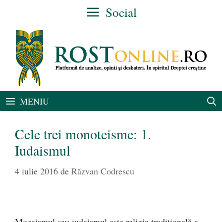
Sari
Social
la
conținut
MENIU
Cele trei monoteisme: 1.
Iudaismul
4 iulie 2016
de
Răzvan Codrescu
Mozaismul sau iudaismul este religia tradițională a