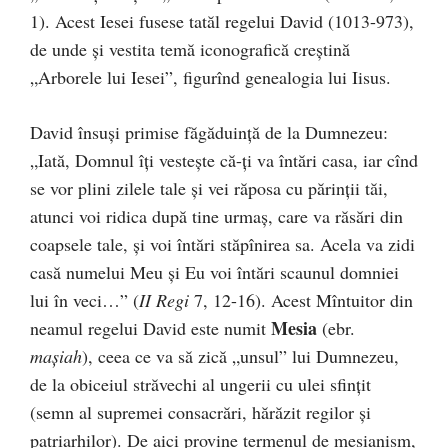
1). Acest Iesei fusese tatăl regelui David (1013-973),
de unde și vestita temă iconografică creștină
„Arborele lui Iesei”, figurînd genealogia lui Iisus.
David însuși primise făgăduință de la Dumnezeu:
„Iată, Domnul îți vestește că-ți va întări casa, iar cînd
se vor plini zilele tale și vei răposa cu părinții tăi,
atunci voi ridica după tine urmaș, care va răsări din
coapsele tale, și voi întări stăpînirea sa. Acela va zidi
casă numelui Meu și Eu voi întări scaunul domniei
lui în veci…” (
II Regi
7, 12-16). Acest Mîntuitor din
Mesia
neamul regelui David este numit
(ebr.
mașiah
), ceea ce va să zică „unsul” lui Dumnezeu,
de la obiceiul străvechi al ungerii cu ulei sfințit
(semn al supremei consacrări, hărăzit regilor și
patriarhilor). De aici provine termenul de mesianism,