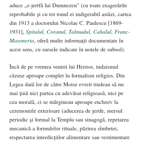
aduce „o jertfă lui Dumnezeu” (cu toate exagerările
reprobabile și cu tot tonul ei indigerabil astăzi, cartea
din 1913 a doctorului Nicolae C. Paulescu [1869-
1931],
Spitalul, Coranul, Talmudul, Cahalul, Franc-
Masoneria
, oferă multe informații documentate în
acest sens, cu sursele indicate în notele de subsol).
Încă de pe vremea venirii lui Hristos, iudaismul
căzuse aproape complet în formalism religios. Din
Legea dată lor de către Moise evreii tindeau să nu
mai țină nici partea cu adevărat religioasă, nici pe
cea morală, ci se mărgineau aproape exclusiv la
ceremoniile exterioare (aducerea de jertfe, mersul
periodic și formal la Templu sau sinagogă, repetarea
mecanică a formulelor rituale, păzirea sîmbetei,
respectarea interdicțiilor alimentare sau vestimentare