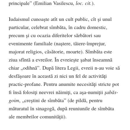
principale” (Emilian Vasilescu,
loc. cit.
).
Iudaismul cunoaște atît un cult public, cît și unul
particular, celebrat sîmbăta, în cadru domestic,
precum și cu ocazia diferitelor sărbători sau
evenimente familiale (naștere, tăiere-împrejur,
majorat religios, căsătorie, moarte). Sîmbăta este
ziua sfîntă a evreilor. În evreiește șabat înseamnă
chiar „odihnă”. După litera Legii, evreii n-au voie să
desfășoare în această zi nici un fel de activități
practic-profane. Pentru anumite necesități stricte pot
fi însă folosiți neevrei năimiți, ca așa-numiții
șabăs-
goim
, „creștini de sîmbăta” (de pildă, pentru
măturatul în sinagogă, după reuniunile de sîmbăta
ale membrilor comunității).