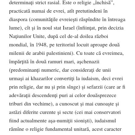
determinați strict rasial. Este o religie „închisă”,
practicată numai de evrei, atît pretutindeni în
diaspora (comunitățile evreiești răspîndite în întreaga
lume), cît și în noul stat Israel (înființat, prin decizia
Națiunilor Unite, după cel de-al doilea război
mondial, în 1948, pe teritoriul locuit aproape două
milenii de arabii palestinieni). Cu toate că evreimea,
împărțită în două ramuri mari, așchenazii
(predominanți numeric, dar considerați de unii
urmași ai khazarilor convertiți la iudaism, deci evrei
prin religie, dar nu și prin sînge) și sefarzii (care ar fi
adevărații descendenți puri ai celor douăsprezece
triburi din vechime), a cunoscut și mai cunoaște și
astăzi diferite curente și secte (cei mai conservatori
fiind actualmente așa-numiții sioniști), iudaismul
rămîne o religie fundamental unitară, acest caracter