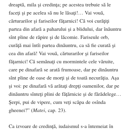
dreaptă, mila și credința; pe acestea trebuie să le
faceți și pe acelea să nu le lăsați!… Vai vouă,
cărturarilor și fariseilor fățarnici! Că voi curățiți
partea din afară a paharului și a blidului, dar înăuntru
sînt pline de răpire și de lăcomie. Fariseule orb,
curăță mai întîi partea dinăuntru, ca să fie curată și
cea din afară! Vai vouă, cărturarilor și fariseilor
fățarnici! Că semănați cu mormintele cele văruite,
care pe dinafară se arată frumoase, dar pe dinăuntru
sînt pline de oase de morți și de toată necurăția. Așa
și voi: pe dinafară vă arătați drepți oamenilor, dar pe
dinăuntru sînteți plini de fățărnicie și de fărădelege…
Șerpi, pui de vipere, cum veți scăpa de osînda
gheenei?” (
Matei
, cap. 23).
Ca izvoare de credință, iudaismul s-a întemeiat în