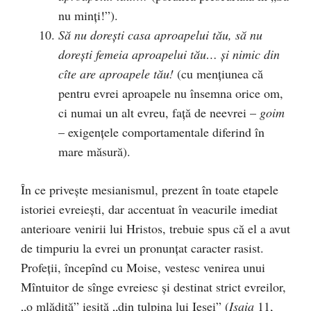
nu minți!”).
Să nu dorești casa aproapelui tău, să nu
dorești femeia aproapelui tău… și nimic din
cîte are aproapele tău!
(cu mențiunea că
pentru evrei aproapele nu însemna orice om,
ci numai un alt evreu, față de neevrei –
goim
– exigențele comportamentale diferind în
mare măsură).
În ce privește mesianismul, prezent în toate etapele
istoriei evreiești, dar accentuat în veacurile imediat
anterioare venirii lui Hristos, trebuie spus că el a avut
de timpuriu la evrei un pronunțat caracter rasist.
Profeții, începînd cu Moise, vestesc venirea unui
Mîntuitor de sînge evreiesc și destinat strict evreilor,
„o mlădiță” ieșită „din tulpina lui Iesei” (
Isaia
11,