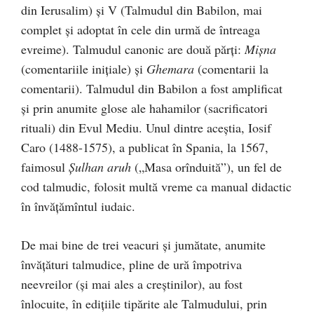
din Ierusalim) și V (Talmudul din Babilon, mai
complet și adoptat în cele din urmă de întreaga
evreime). Talmudul canonic are două părți:
Mișna
(comentariile inițiale) și
Ghemara
(comentarii la
comentarii). Talmudul din Babilon a fost amplificat
și prin anumite glose ale hahamilor (sacrificatori
rituali) din Evul Mediu. Unul dintre aceștia, Iosif
Caro (1488-1575), a publicat în Spania, la 1567,
faimosul
Șulhan aruh
(„Masa orînduită”), un fel de
cod talmudic, folosit multă vreme ca manual didactic
în învățămîntul iudaic.
De mai bine de trei veacuri și jumătate, anumite
învățături talmudice, pline de ură împotriva
neevreilor (și mai ales a creștinilor), au fost
înlocuite, în edițiile tipărite ale Talmudului, prin