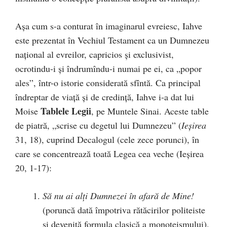
Așa cum s-a conturat în imaginarul evreiesc, Iahve
este prezentat în Vechiul Testament ca un Dumnezeu
național al evreilor, capricios și exclusivist,
ocrotindu-i și îndrumîndu-i numai pe ei, ca „popor
ales”, într-o istorie considerată sfîntă. Ca principal
îndreptar de viață și de credință, Iahve i-a dat lui
Tablele Legii
Moise
, pe Muntele Sinai. Aceste table
de piatră, „scrise cu degetul lui Dumnezeu” (
Ieșirea
31, 18), cuprind Decalogul (cele zece porunci), în
care se concentrează toată Legea cea veche (Ieșirea
20, 1-17):
Să nu ai alți Dumnezei în afară de Mine!
(poruncă dată împotriva rătăcirilor politeiste
și devenită formula clasică a monoteismului).