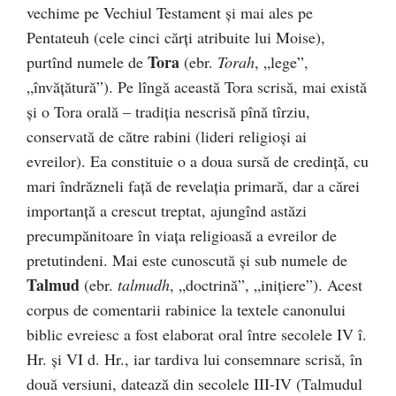
vechime pe Vechiul Testament și mai ales pe
Pentateuh (cele cinci cărți atribuite lui Moise),
Tora
purtînd numele de
(ebr.
Torah
, „lege”,
„învățătură”). Pe lîngă această Tora scrisă, mai există
și o Tora orală – tradiția nescrisă pînă tîrziu,
conservată de către rabini (lideri religioși ai
evreilor). Ea constituie o a doua sursă de credință, cu
mari îndrăzneli față de revelația primară, dar a cărei
importanță a crescut treptat, ajungînd astăzi
precumpănitoare în viața religioasă a evreilor de
pretutindeni. Mai este cunoscută și sub numele de
Talmud
(ebr.
talmudh
, „doctrină”, „inițiere”). Acest
corpus de comentarii rabinice la textele canonului
biblic evreiesc a fost elaborat oral între secolele IV î.
Hr. și VI d. Hr., iar tardiva lui consemnare scrisă, în
două versiuni, datează din secolele III-IV (Talmudul