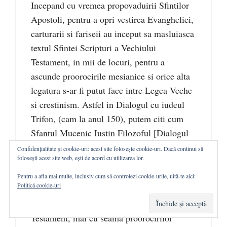
Incepand cu vremea propovaduirii Sfintilor
Apostoli, pentru a opri vestirea Evangheliei,
carturarii si fariseii au inceput sa masluiasca
textul Sfintei Scripturi a Vechiului
Testament, in mii de locuri, pentru a
ascunde proorocirile mesianice si orice alta
legatura s-ar fi putut face intre Legea Veche
si crestinism. Astfel in Dialogul cu iudeul
Trifon, (cam la anul 150), putem citi cum
Sfantul Mucenic Iustin Filozoful [Dialogul
cu iudeul Trifon, cap. 72,84,137 in
Confidențialitate și cookie-uri: acest site folosește cookie-uri. Dacă continui să
folosești acest site web, ești de acord cu utilizarea lor.
Apologeti de limba greaca Ed Institutului
Biblic, Bucuresti 1997] il mustra pe acesta
Pentru a afla mai multe, inclusiv cum să controlezi cookie-urile, uită-te aici:
Politică cookie-uri
pentru o seama de schimbari aduse de evrei
textului Sfintei Scripturi a Vechiului
Testament, mai cu seama proorocirilor