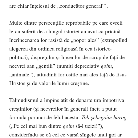
are chiar înțelesul de „conducător general”).
Multe dintre persecuțiile reprobabile pe care evreii
le-au suferit de-a lungul istoriei au avut ca pricină
încrîncenarea lor rasistă de „popor ales” (extrapolînd
alegerea din ordinea religioasă în cea istorico-
politică), disprețului și lipsei lor de scrupule față de
neevrei sau „gentili” (numiți depreciativ
goim
,
„animale”), atitudinii lor ostile mai ales față de Iisus
Hristos și de valorile lumii creștine.
Talmudismul a împins atît de departe ura împotriva
creștinilor (și neevreilor în general) încît a putut
formula porunci de felul acesta:
Tob șebegoim harog
(„Pe cel mai bun dintre
goim
să-l ucizi!”),
considerîndu-se că cel ce varsă sîngele unui goi ar