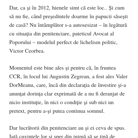
Dar, ca și în 2012, hienele simt că este loc.. Și cum
să nu fie, când președintele doarme în papucii săsești
de casă? Nu întâmplător s-a autosesizat – în legătură
cu situația din penitenciare, pateticul Avocat al
Poporului – modelul perfect de lichelism politic,
Victor Ceorbea.
Momentul este bine ales și pentru că, în fruntea
CCR, în locul lui Augustin Zegrean, a fost ales Valer
DorMeanu, care, încă din declarația de învestire și-a
anunțat dorința clar exprimată de a nu fi deranjat de
nicio instituție, în nici o condiție și sub nici un
pretext, pentru a-și putea continua somnul.
Dar lucrătorii din penitenciare au și ei ceva de spus.
Iată cuvintele lor și sper din inimă să se țină de