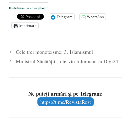
Până când?
- 25 mai 2020
Distribuie dacă ți-a plăcut
Năzdrăvăniile ”sultanului” Erdogan
- 12
Telegram
WhatsApp
ianuarie 2020
Imprimare
Ce ne arată Iranul astăzi?
- 11 ianuarie
2020
Cele trei monoteisme: 3. Islamismul
Ministrul Sănătății: Interviu fulminant la Digi24
Ne puteți urmări și pe Telegram:
https://t.me/RevistaRost