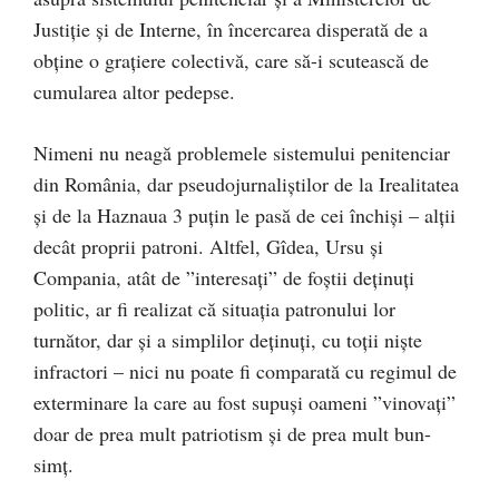
Justiție și de Interne, în încercarea disperată de a
obține o grațiere colectivă, care să-i scutească de
cumularea altor pedepse.
Nimeni nu neagă problemele sistemului penitenciar
din România, dar pseudojurnaliștilor de la Irealitatea
și de la Haznaua 3 puțin le pasă de cei închiși – alții
decât proprii patroni. Altfel, Gîdea, Ursu și
Compania, atât de ”interesați” de foștii deținuți
politic, ar fi realizat că situația patronului lor
turnător, dar și a simplilor deținuți, cu toții niște
infractori – nici nu poate fi comparată cu regimul de
exterminare la care au fost supuși oameni ”vinovați”
doar de prea mult patriotism și de prea mult bun-
simț.