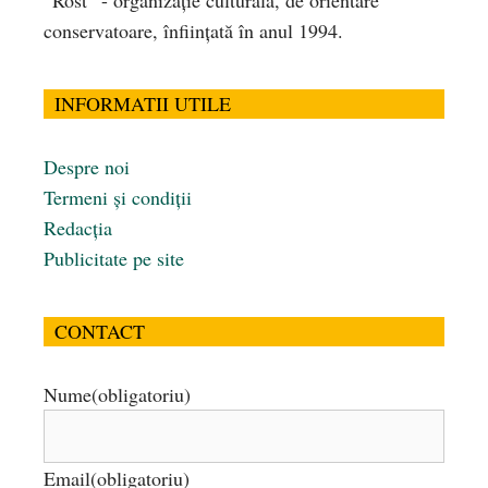
“Rost” - organizaţie culturală, de orientare
conservatoare, înfiinţată în anul 1994.
INFORMATII UTILE
Despre noi
Termeni și condiții
Redacția
Publicitate pe site
CONTACT
Nume
(obligatoriu)
Email
(obligatoriu)