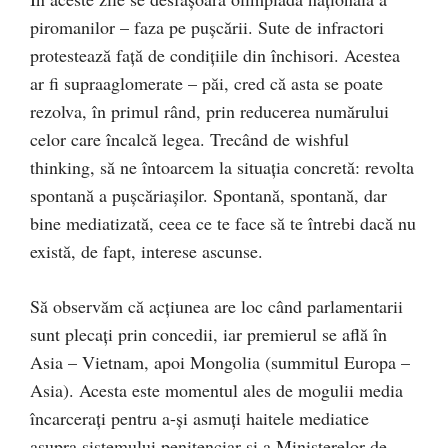
piromanilor – faza pe pușcării. Sute de infractori
protestează față de condițiile din închisori. Acestea
ar fi supraaglomerate – păi, cred că asta se poate
rezolva, în primul rând, prin reducerea numărului
celor care încalcă legea. Trecând de wishful
thinking, să ne întoarcem la situația concretă: revolta
spontană a pușcăriașilor. Spontană, spontană, dar
bine mediatizată, ceea ce te face să
te întrebi dacă nu
există, de fapt, interese ascunse.
Să observăm că acțiunea are loc când parlamentarii
sunt plecați prin concedii, iar premierul se află în
Asia – Vietnam, apoi Mongolia (summitul Europa –
Asia). Acesta este momentul ales de mogulii media
încarcerați pentru a-și asmuți haitele mediatice
asupra sistemului penitenciar și a Ministerelor de