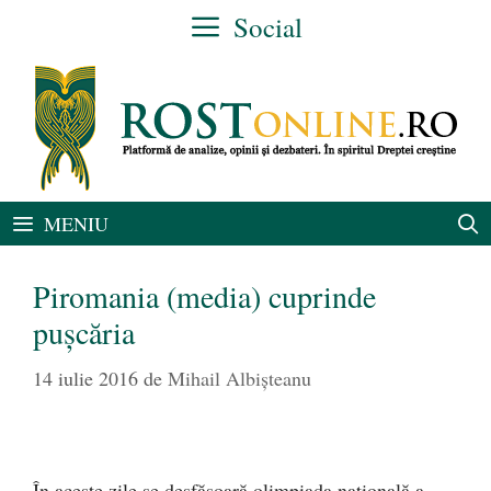
Sari
Social
la
conținut
MENIU
Piromania (media) cuprinde
pușcăria
14 iulie 2016
de
Mihail Albișteanu
În aceste zile se desfășoară olimpiada națională a