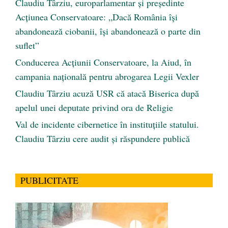
Claudiu Târziu, europarlamentar și președinte
Acțiunea Conservatoare: „Dacă România își
abandonează ciobanii, își abandonează o parte din
suflet”
Conducerea Acțiunii Conservatoare, la Aiud, în
campania națională pentru abrogarea Legii Vexler
Claudiu Târziu acuză USR că atacă Biserica după
apelul unei deputate privind ora de Religie
Val de incidente cibernetice în instituțiile statului.
Claudiu Târziu cere audit și răspundere publică
PUBLICITATE