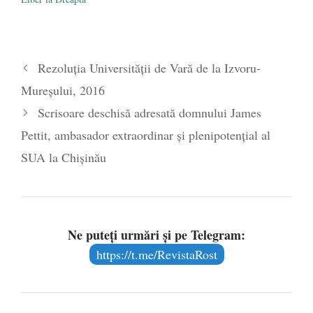
răspuns depinde viitorul
României. Orice român cu
mintea întreagă şi niţel
interes pentru treburile
politice ştie că: 1. Toate
Rezoluţia Universităţii de Vară de la Izvoru-
partidele care contează la
noi…
Mureşului, 2016
Scrisoare deschisă adresată domnului James
Pettit, ambasador extraordinar și plenipotențial al
SUA la Chișinău
Ne puteți urmări și pe Telegram:
https://t.me/RevistaRost