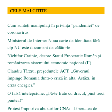
CELE MAI CITITE
Cum sunteți manipulați în privința ”pandemiei” de
coronavirus
Ministerul de Interne: Noua carte de identitate fără
cip NU este document de călătorie
Nichifor Crainic, despre Statul Etnocratic Român şi
românizarea sistemului economic naţional (II)
Claudiu Târziu, președintele ACT: „Guvernul
împinge România dintr-o criză în alta. Astăzi, în
criza energiei.”
O falsă înțelepciune: „Fă-te frate cu dracul, pînă treci
puntea!”
Protest împotriva abuzurilor CNA: „Libertatea de