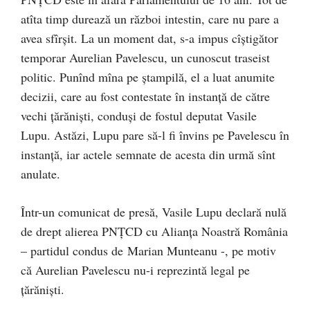
atîta timp durează un război intestin, care nu pare a
avea sfîrșit. La un moment dat, s-a impus cîștigător
temporar Aurelian Pavelescu, un cunoscut traseist
politic. Punînd mîna pe ștampilă, el a luat anumite
decizii, care au fost contestate în instanță de către
vechi țărăniști, conduși de fostul deputat Vasile
Lupu. Astăzi, Lupu pare să-l fi învins pe Pavelescu în
instanță, iar actele semnate de acesta din urmă sînt
anulate.
Într-un comunicat de presă, Vasile Lupu declară nulă
de drept alierea PNȚCD cu Alianța Noastră România
– partidul condus de Marian Munteanu -, pe motiv
că Aurelian Pavelescu nu-i reprezintă legal pe
țărăniști.