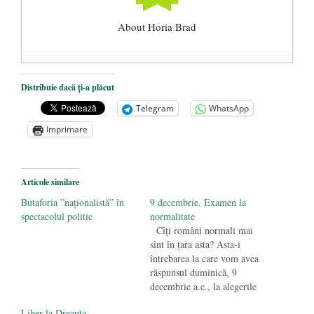
About Horia Brad
Centenarul Tratatului de la Trianon (4
Distribuie dacă ți-a plăcut
iunie 1920 – 4 iunie 2020)
- 3 iunie 2020
Telegram
WhatsApp
Curtea Constituțională: Amenzile de
Imprimare
pandemie sînt ilegale, dar le veți plăti
- 6
mai 2020
Big Pharma profită de pandemie ca să ne
Articole similare
vaccineze obligatoriu toată viața
- 26
Butaforia ”naționalistă” în
9 decembrie. Examen la
aprilie 2020
spectacolul politic
normalitate
Cîţi români normali mai
sînt în ţara asta? Asta-i
întrebarea la care vom avea
răspunsul duminică, 9
decembrie a.c., la alegerile
parlamentare. Şi de acest
Liber la Dreapta