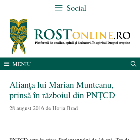
Sari
Social
la
conținut
MENIU
Alianța lui Marian Munteanu,
prinsă în războiul din PNȚCD
28 august 2016
de
Horia Brad
PNȚCD este în afara Parlamentului de 16 ani. Tot de