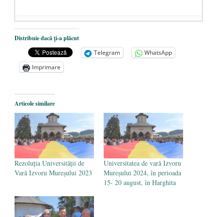
Dezvăluiri cutremurătoare despre
Distribuie dacă ți-a plăcut
președintele Ucrainei, Volodymyr
Telegram
WhatsApp
Zelensky
- 13 mai 2026
Imprimare
Statul care servește Națiunea
- 21 aprilie
2026
Legea Vexler produce efecte. Bustul
Articole similare
poetului Octavian Goga, înlăturat din Iași
- 16 aprilie 2026
Rezoluția Universității de
Universitatea de vară Izvoru
Vară Izvoru Mureșului 2023
Mureșului 2024, în perioada
15- 20 august, în Harghita