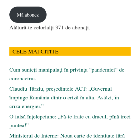
email
Mă abonez
Alătură-te celorlalți 371 de abonați.
CELE MAI CITITE
Cum sunteți manipulați în privința ”pandemiei” de
coronavirus
Claudiu Târziu, președintele ACT: „Guvernul
împinge România dintr-o criză în alta. Astăzi, în
criza energiei.”
O falsă înțelepciune: „Fă-te frate cu dracul, pînă treci
puntea!”
Ministerul de Interne: Noua carte de identitate fără