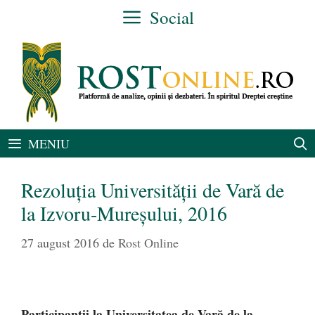
Sari
Social
la
conținut
MENIU
Rezoluţia Universităţii de Vară de
la Izvoru-Mureşului, 2016
27 august 2016
de
Rost Online
Participanții la Universitatea de Vară de la