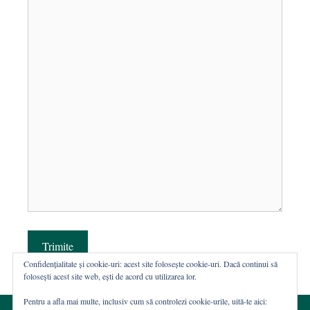
Trimite
Confidențialitate și cookie-uri: acest site folosește cookie-uri. Dacă continui să
folosești acest site web, ești de acord cu utilizarea lor.
Pentru a afla mai multe, inclusiv cum să controlezi cookie-urile, uită-te aici: