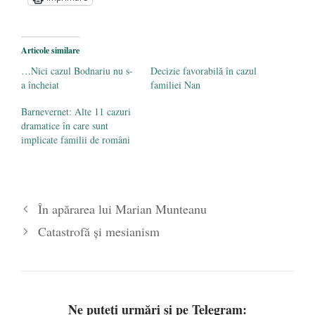
2019
Societatea de Cultură Macedo-Română
împlinește 140 de ani de la înființare
- 20
Articole similare
septembrie 2019
…Nici cazul Bodnariu nu s-
Decizie favorabilă în cazul
a încheiat
familiei Nan
Barnevernet: Alte 11 cazuri
dramatice în care sunt
implicate familii de români
În apărarea lui Marian Munteanu
Catastrofă și mesianism
Ne puteți urmări și pe Telegram: