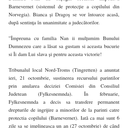
Barnevernet (sistemul de protecție a copilului din
Norvegia). Bianca și Dragoș se vor întoarce acasă,
după sentința în unanimitate a judecătorilor.
”Împreuna cu familia Nan ii mulțumim Bunului
Dumnezeu care a lăsat sa gustam si aceasta bucurie
si Îi dam Lui slava și pentru aceasta victorie!
Tribunalul local Nord-Troms (Tingretten) a anuntat
ieri, 21 octombrie, sustinerea recurs
ului parintilor
prin anularea deciziei Comisiei din Consiliul
Judetean (Fylkesnemnda). În februarie,
Fylkesnemnda a decis sa transfere permanent
drepturile de ingrijire a minorilor de la parinti catre
protectia copilului (Barnevernet). Iată ca mai sunt 6
zile sa se implineasca un an (27 octombrie) de când