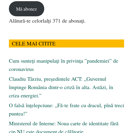
Mă abonez
Alătură-te celorlalți 371 de abonați.
CELE MAI CITITE
Cum sunteți manipulați în privința ”pandemiei” de
coronavirus
Claudiu Târziu, președintele ACT: „Guvernul
împinge România dintr-o criză în alta. Astăzi, în
criza energiei.”
O falsă înțelepciune: „Fă-te frate cu dracul, pînă treci
puntea!”
Ministerul de Interne: Noua carte de identitate fără
cip NU este document de călătorie