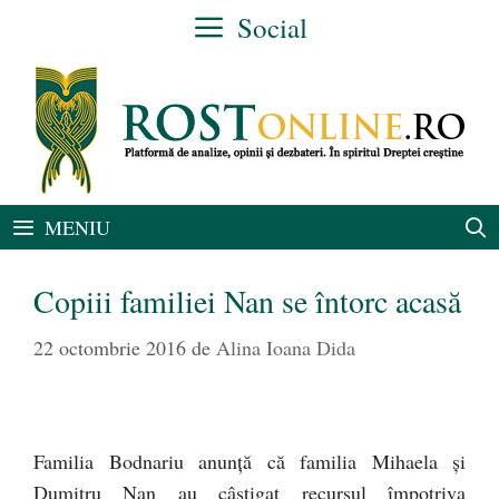
Sari
Social
la
conținut
MENIU
Copiii familiei Nan se întorc acasă
22 octombrie 2016
de
Alina Ioana Dida
Familia Bodnariu anunță că familia Mihaela și
Dumitru Nan au câștigat recursul împotriva