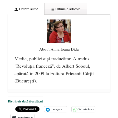
Despre autor
Ultimele articole
About Alina Ioana Dida
Medic, publicist şi traducător. A tradus
"Revoluţia franceză", de Albert Soboul,
apărută în 2009 la Editura Prietenii Cărţii
(Bucureşti).
Ceva despre pandemie
- 17 martie 2020
Distribuie dacă ți-a plăcut
O carte despre embrionul uman, ca
Telegram
WhatsApp
persoană ce trebuie apărată
- 8 octombrie
Imprimare