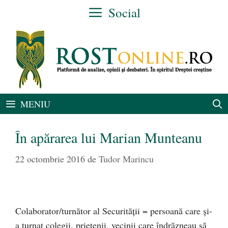
Sari
Social
la
conținut
MENIU
În apărarea lui Marian Munteanu
22 octombrie 2016
de
Tudor Marincu
Colaborator/turnător al Securității = persoană care și-
a turnat colegii, prietenii, vecinii care îndrăzneau să