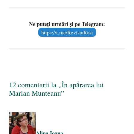
Ne puteți urmări și pe Telegram:
https://t.me/RevistaRost
12 comentarii la „În apărarea lui
Marian Munteanu”
Alina Ioana