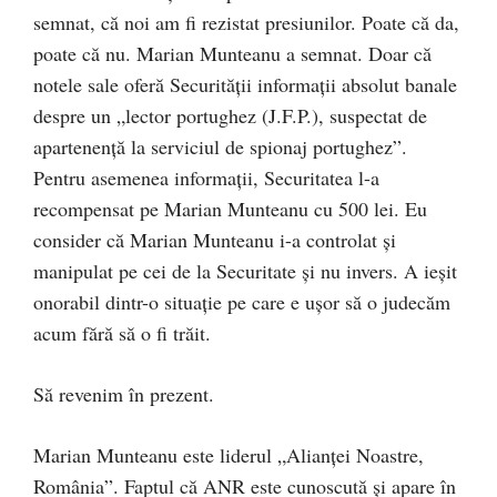
semnat, că noi am fi rezistat presiunilor. Poate că da,
poate că nu. Marian Munteanu a semnat. Doar că
notele sale oferă Securității informații absolut banale
despre un „lector portughez (J.F.P.), suspectat de
apartenență la serviciul de spionaj portughez”.
Pentru asemenea informații, Securitatea l-a
recompensat pe Marian Munteanu cu 500 lei. Eu
consider că Marian Munteanu i-a controlat și
manipulat pe cei de la Securitate și nu invers. A ieșit
onorabil dintr-o situație pe care e ușor să o judecăm
acum fără să o fi trăit.
Să revenim în prezent.
Marian Munteanu este liderul „Alianței Noastre,
România”. Faptul că ANR este cunoscută și apare în