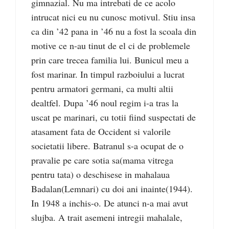
gimnazial. Nu ma intrebati de ce acolo
intrucat nici eu nu cunosc motivul. Stiu insa
ca din ’42 pana in ’46 nu a fost la scoala din
motive ce n-au tinut de el ci de problemele
prin care trecea familia lui. Bunicul meu a
fost marinar. In timpul razboiului a lucrat
pentru armatori germani, ca multi altii
dealtfel. Dupa ’46 noul regim i-a tras la
uscat pe marinari, cu totii fiind suspectati de
atasament fata de Occident si valorile
societatii libere. Batranul s-a ocupat de o
pravalie pe care sotia sa(mama vitrega
pentru tata) o deschisese in mahalaua
Badalan(Lemnari) cu doi ani inainte(1944).
In 1948 a inchis-o. De atunci n-a mai avut
slujba. A trait asemeni intregii mahalale,