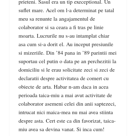
prieteni. Sasul era un tip execeptional. Un
suflet mare. Acel om l-a determinat pe tatal
meu sa renunte la angajamentul de
colaborator si sa ceara a fi tras pe linie
moarta. Lucrurile nu s-au intamplat chiar
asa cum si-a dorit el. Au inceput presiunile
si mizeriile. Din ’84 pana in ’89 parintii mei
suportau cel putin o data pe an perchezitii la
domiciliu si le erau solicitate zeci si zeci de
declaratii despre activitatea de comert cu
obiecte de arta. Habar n-am daca in acea
perioada taica-miu a mai avut activitate de
colaborator asemeni celei din anii saptezeci,
intrucat nici maica-mea nu mai avea stiinta
despre asta. Cert este ca din favorizat, taica-
miu avea sa devina vanat. Si inca cum!