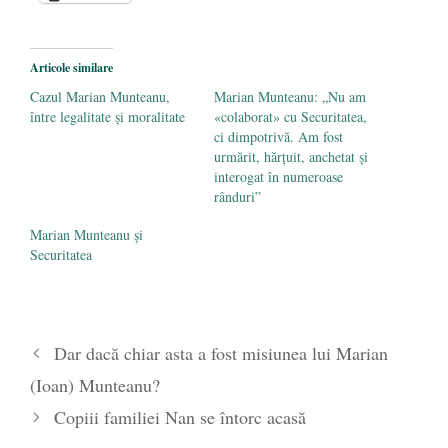
2 iunie 2020
Pe zi ce trece mă conving că mass media
are prea puțin a face cu informarea
- 30
Articole similare
mai 2020
Cazul Marian Munteanu,
Marian Munteanu: „Nu am
între legalitate și moralitate
«colaborat» cu Securitatea,
ci dimpotrivă. Am fost
urmărit, hărțuit, anchetat și
interogat în numeroase
rânduri”
Marian Munteanu și
Securitatea
Dar dacă chiar asta a fost misiunea lui Marian
(Ioan) Munteanu?
Copiii familiei Nan se întorc acasă