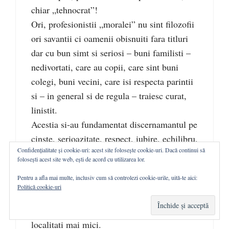
chiar „tehnocrat”!
Ori, profesionistii „moralei” nu sint filozofii
ori savantii ci oamenii obisnuiti fara titluri
dar cu bun simt si seriosi – buni familisti –
nedivortati, care au copii, care sint buni
colegi, buni vecini, care isi respecta parintii
si – in general si de regula – traiesc curat,
linistit.
Acestia si-au fundamentat discernamantul pe
cinste, serioazitate, respect, iubire, echilibru,
Confidențialitate și cookie-uri: acest site folosește cookie-uri. Dacă continui să
abtinerea de la ispite…
folosești acest site web, ești de acord cu utilizarea lor.
Biografia arata sensul existential si mai ales
Pentru a afla mai multe, inclusiv cum să controlezi cookie-urile, uită-te aici:
ATITUDINEA FATA DE OM SI DE
Politică cookie-uri
VIATA.
Astfel de oameni exista si „cu carte” si in
localitati mai mici.