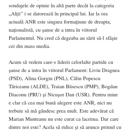
sondajele de opinie în altă parte decât la categoria
„Alții” i se datorează în principal lui. Iar la ora
actuală ANR este singura formațiune de dreapta,
naționalistă, cu șanse de a intra în viitorul
Parlamentul. Nu cred că degeaba au sărit să-l sfâșie
cei din mass media.
Acum să vedem care-s liderii celorlalte partide cu
șanse de a intra în viitorul Parlament: Liviu Dragnea
(PSD), Alina Gorgiu (PNL), Călin Popescu
Tăriceanu (ALDE), Traian Băsescu (PMP), Bogdan
Diaconu (PRU) și Nicușor Dan (USR). Pentru mine
e clar că cea mai bună alegere este ANR, nici nu
trebuie să mă gândesc prea mult. Este adevărat că
Marian Munteanu nu este curat ca lacrima. Dar care
dintre noi este? Acela să ridice și să arunce primul cu