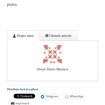
piatra.
Despre autor
Ultimele articole
About Tudor Marincu
De ce propaganda LGBT nu-și are locul în
Distribuie dacă ți-a plăcut
unitățile de învățământ
- 17 iunie 2020
Telegram
WhatsApp
Anarhia din SUA e opera stângii radicale
-
Imprimare