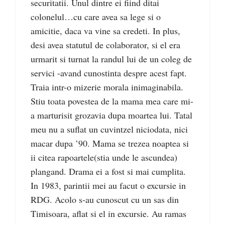
securitatii. Unul dintre ei fiind ditai
colonelul…cu care avea sa lege si o
amicitie, daca va vine sa credeti. In plus,
desi avea statutul de colaborator, si el era
urmarit si turnat la randul lui de un coleg de
servici -avand cunostinta despre acest fapt.
Traia intr-o mizerie morala inimaginabila.
Stiu toata povestea de la mama mea care mi-
a marturisit grozavia dupa moartea lui. Tatal
meu nu a suflat un cuvintzel niciodata, nici
macar dupa ’90. Mama se trezea noaptea si
ii citea rapoartele(stia unde le ascundea)
plangand. Drama ei a fost si mai cumplita.
In 1983, parintii mei au facut o excursie in
RDG. Acolo s-au cunoscut cu un sas din
Timisoara, aflat si el in excursie. Au ramas