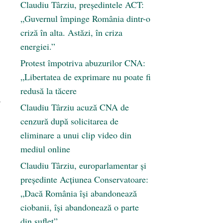
Claudiu Târziu, președintele ACT:
„Guvernul împinge România dintr-o
criză în alta. Astăzi, în criza
energiei.”
Protest împotriva abuzurilor CNA:
„Libertatea de exprimare nu poate fi
redusă la tăcere
o
Claudiu Târziu acuză CNA de
cenzură după solicitarea de
eliminare a unui clip video din
mediul online
Claudiu Târziu, europarlamentar și
președinte Acțiunea Conservatoare:
„Dacă România își abandonează
ciobanii, își abandonează o parte
din suflet”