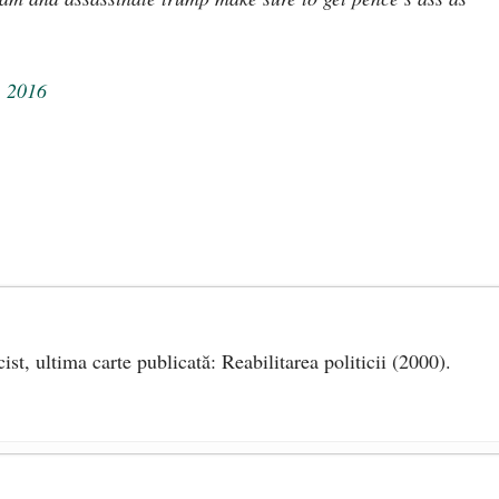
, 2016
cist, ultima carte publicată: Reabilitarea politicii (2000).
Războiul cu cash-ul, sau drumul spre sclavia totală
- 9