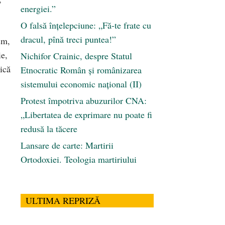
energiei.”
O falsă înțelepciune: „Fă-te frate cu
dracul, pînă treci puntea!”
sm,
ie,
Nichifor Crainic, despre Statul
gică
Etnocratic Român şi românizarea
sistemului economic naţional (II)
Protest împotriva abuzurilor CNA:
„Libertatea de exprimare nu poate fi
redusă la tăcere
Lansare de carte: Martirii
Ortodoxiei. Teologia martiriului
ULTIMA REPRIZĂ