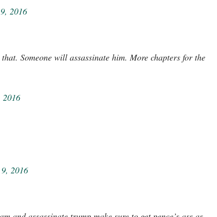
9, 2016
e that. Someone will assassinate him. More chapters for the
, 2016
9, 2016
eam and assassinate trump make sure to get pence’s ass as