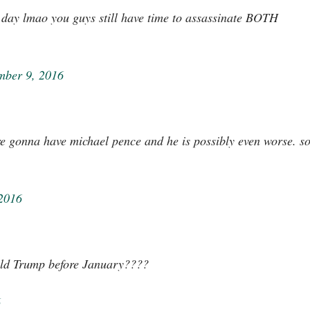
n day lmao you guys still have time to assassinate BOTH
mber 9, 2016
are gonna have michael pence and he is possibly even worse. s
2016
ld Trump before January????
6