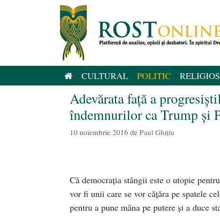
Sari
la
conținut
CULTURAL
POLITIC
RELIGIOS
Adevărata faţă a progresişti
îndemnurilor ca Trump şi Pe
10 noiembrie 2016
de
Paul Ghițiu
Că democraţia stângii este o utopie pentr
vor fi unii care se vor căţăra pe spatele cel
pentru a pune mâna pe putere şi a duce sta