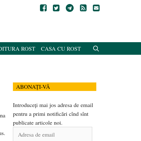
DITURA ROST
CASA CU ROST
ABONAȚI-VĂ
Introduceți mai jos adresa de email
pentru a primi notificări cînd sînt
una
publicate articole noi.
Adresa
us.
de