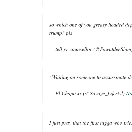
so which one of you greasy headed dep
trump? pls
— tell yr counsellor (@SawatdeeSiam
*Waiting on someone to assassinate d
— El Chapo Jr (@Savage_Lifestyl)
No
I just pray that the first nigga who tr