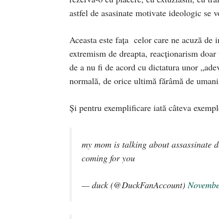
astfel de asasinate motivate ideologic se 
Aceasta este faţa celor care ne acuză de i
extremism de dreapta, reacţionarism doar p
de a nu fi de acord cu dictatura unor „adevă
normală, de orice ultimă fărâmă de umanism
Şi pentru exemplificare iată câteva exempl
my mom is talking about assassinate 
coming for you
— duck (@DuckFanAccount)
Novembe