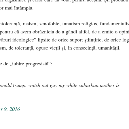
vor mai întâmpla.
ntoleranţă, rasism, xenofobie, fanatism religios, fundamentali
entru că avem obrăznicia de a gândi altfel, de a emite o opin
ruri ideologice” lipsite de orice suport ştiinţific, de orice lo
, de toleranţă, opuse vieţii şi, în consecinţă, umanităţii.
e de „iubire progresistă”:
donald trump. watch out guy my white suburban mother is
r 9, 2016