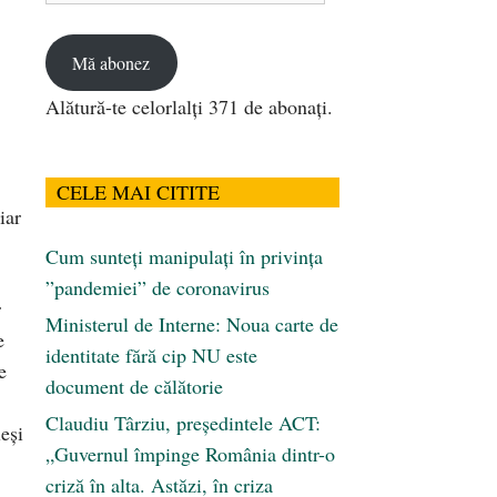
email
Mă abonez
Alătură-te celorlalți 371 de abonați.
CELE MAI CITITE
iar
Cum sunteți manipulați în privința
”pandemiei” de coronavirus
r
Ministerul de Interne: Noua carte de
e
identitate fără cip NU este
e
document de călătorie
Claudiu Târziu, președintele ACT:
eşi
„Guvernul împinge România dintr-o
criză în alta. Astăzi, în criza
,