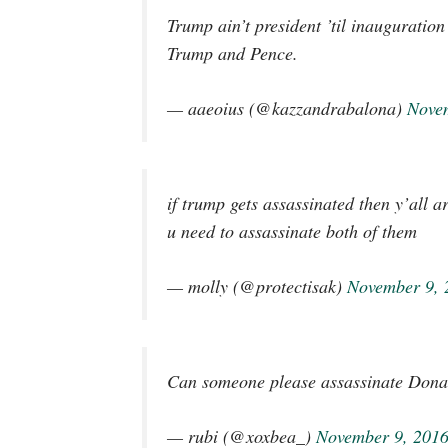
Trump ain’t president ’til inauguratio
Trump and Pence.
— aaeoius (@kazzandrabalona)
Nove
if trump gets assassinated then y’all 
u need to assassinate both of them
— molly (@protectisak)
November 9, 
Can someone please assassinate Dona
— rubi (@xoxbea_)
November 9, 201