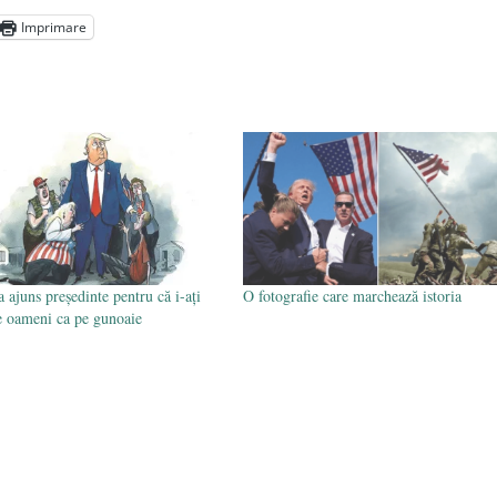
Imprimare
tura dintre cei mai bogaţi şi cei mai săraci oameni ai planetei
017
 i-aţi tratat pe oameni ca pe gunoaie
- 23 ianuarie 2017
 ajuns preşedinte pentru că i-aţi
O fotografie care marchează istoria
pe oameni ca pe gunoaie