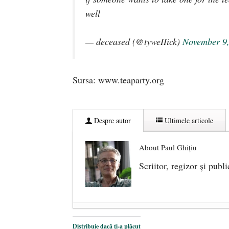
well
— deceased (@tyweIIick)
November 9
Sursa: www.teaparty.org
Despre autor
Ultimele articole
About Paul Ghițiu
Scriitor, regizor şi publi
De ce urăşte stânga banii lichizi. 
Distribuie dacă ți-a plăcut