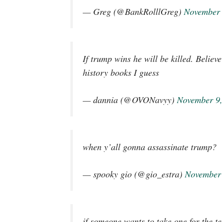
— Greg (@BankRolllGreg)
November 
If trump wins he will be killed. Believ
history books I guess
— dannia (@OVONavyy)
November 9
when y’all gonna assassinate trump?
— spooky gio (@gio_estra)
November 
if someone wants to take one for the t