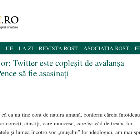
UE
LA ZI
REVISTA ROST
ASOCIAȚIA ROST
E
lor: Twitter este copleşit de avalanşa
nce să fie asasinaţi
u că ea nu ţine cont de natura umană, conform căreia întotdea
or corecţi, cinstiţi, care muncesc, care îşi văd de treaba lor,
tele şi lumea încotro vor „muşchii” lor ideologici, am mai sp