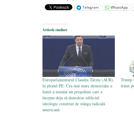
februarie 2017
Telegram
WhatsApp
Ce „nu trebuie să ştiţi” despre legă
şi stânga planetară
- 28 ianuarie 2
Trump a ajuns preşedinte pentru că
Articole similare
Europarlamentarul Claudiu Târziu (AUR),
Trump a
în plenul PE: Cea mai mare democrație a
tratat 
lumii a instalat un președinte care a
început deja să demoleze edificiul
ideologic construit de stânga radicală
americană