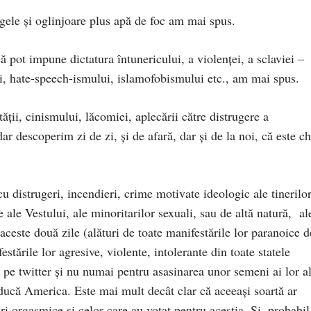
rgele şi oglinjoare plus apă de foc am mai spus.
 pot impune dictatura întunericului, a violenţei, a sclaviei –
ui, hate-speech-ismului, islamofobismului etc., am mai spus.
ăţii, cinismului, lăcomiei, aplecării către distrugere a
dar descoperim zi de zi, şi de afară, dar şi de la noi, că este ch
cu distrugeri, incendieri, crime motivate ideologic ale tinerilo
e ale Vestului, ale minoritarilor sexuali, sau de altă natură, al
n aceste două zile (alături de toate manifestările lor paranoice d
ările lor agresive, violente, intolerante din toate statele
 pe twitter şi nu numai pentru asasinarea unor semeni ai lor al
ducă America. Este mai mult decât clar că aceeaşi soartă ar
ri orgasmice şi celor care au votat pentru aceştia. Şi, probabil