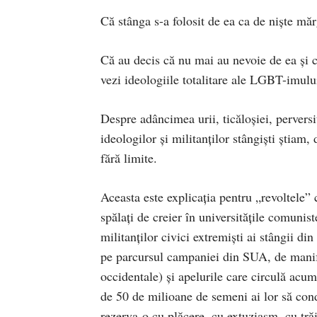
Că stânga s-a folosit de ea ca de nişte mă
Că au decis că nu mai au nevoie de ea şi că
vezi ideologiile totalitare ale LGBT-imul
Despre adâncimea urii, ticăloşiei, perversit
ideologilor şi militanţilor stângişti ştiam, 
fără limite.
Aceasta este explicaţia pentru „revoltele” 
spălaţi de creier în universităţile comunist
militanţilor civici extremişti ai stângii di
pe parcursul campaniei din SUA, de manifest
occidentale) şi apelurile care circulă acum
de 50 de milioane de semeni ai lor să con
rezerva-o cu plăcere, cu extuziasm, cu trăi