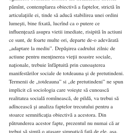
pămînt, contemplarea obiectivă a faptelor, strictă în
articulaţiile ei, tinde să aducă stabilirea unei ordini
lumeşti, bine fixată, lucrînd ca o putere ce
influenţează asupra vietii imediate, risipită în actiuni
ce sunt, de foarte multe ori, departe de-o adevărată
„adaptare la mediu”. Depăşirea cadrului zilnic de
actiune pentru menţinerea vieţii noastre sociale,
naţionale, trebuie înfăptuită prin cunoaşterea
manifestărilor sociale de totdeauna şi de pretutindeni.
Termenii de „totdeauna” si „de pretutindeni” ne spun
implicit că sociologia care voieşte să cunoască
realitatea socială romînească, de pildă, va trebui să
adîncească şi analiza faptelor trecutului pentru a
stoarce semnificaţia obiectivă a acestora. Din
pătrunderea acestor fapte, prezentul nu numai că ar
trebui să simtă o ataşare simpatică fată de ele, aşa,