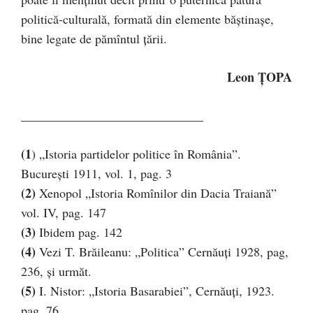
politică-culturală, formată din elemente băştinaşe,
bine legate de pămîntul ţării.
Leon ȚOPA
_____________________________
(1
) „Istoria partidelor politice în România”.
Bucureşti 1911, vol. 1, pag. 3
(2)
Xenopol „Istoria Romînilor din Dacia Traiană”
vol. IV, pag. 147
(3)
Ibidem pag. 142
(4)
Vezi T. Brăileanu: „Politica” Cernăuţi 1928, pag,
236, şi următ.
(5)
I. Nistor: „Istoria Basarabiei”, Cernăuţi, 1923.
pag. 76