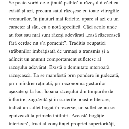
Se poate vorbi de-o ţinută psihică a răzeşului căci ea
există şi azi, precum satul răzeşesc cu toate vitregiile
vremurilor, în ţinuturi mai fericite, apare si azi cu un
caracter al său, cu o notă specifică. Căci acolo unde
au fost sau mai sunt răzeşi adevăraţi „casă răzeşească
fără cerdac nu s’a pomenit”. Tradiţia ocupatiei
străbunilor imbrățisată de urmaşi a transmis şi a
adîncit un anumit comportament sufletesc al
răzeşului adevărat. Există o demnitate interioară
răzeşcască. Ea se manifestă prin pondere în judecată,
prin mîndrie reţinută, prin economia gesturilor
aşezate şi la loc. Icoana răzeşului dm timpurile de
înflorire, zugrăvită şi în scrierile noastre literare,
indică un suflet bogat în rezerve, un suflet ce nu se
epuizează la primele intilniri. Această bogăţie
interioară, fruct al conştiinţei propriei superiorități,