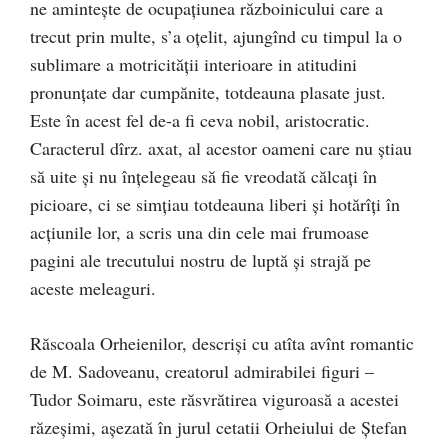
ne aminteşte de ocupaţiunea războinicului care a
trecut prin multe, s’a oțelit, ajungînd cu timpul la o
sublimare a motricităţii interioare in atitudini
pronunţate dar cumpănite, totdeauna plasate just.
Este în acest fel de-a fi ceva nobil, aristocratic.
Caracterul dîrz. axat, al acestor oameni care nu ştiau
să uite şi nu înțelegeau să fie vreodată călcați în
picioare, ci se simţiau totdeauna liberi şi hotărîţi în
acțiunile lor, a scris una din cele mai frumoase
pagini ale trecutului nostru de luptă şi strajă pe
aceste meleaguri.
Răscoala Orheienilor, descriși cu atîta avînt romantic
de M. Sadoveanu, creatorul admirabilei figuri –
Tudor Soimaru, este răsvrătirea viguroasă a acestei
răzeşimi, aşezată în jurul cetatii Orheiului de Ştefan