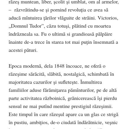
răzeș muntean, liber, școlit şi umblat, om al armelor,
– răzvrătindu-se şi pornind revoluţia ce avea să
aducă mîntuirea ţărilor vlăguite de străini. Victorios,
„Domnul Tudor”, căzu totuşi, plătind cu moartea
îndrăzneala sa. Fu o ultimă si grandioasă pălpăire
înainte de-a trece în starea tot mai puţin însemnată a
acestei pături.
Epoca modernă, dela 1848 încoace, ne oferă o
răzeşime sărăcită, slăbită, nostalgică, schimbată în
majoritatea cazurilor şi sufleteşte. Înmultirea
familiilor aduse fărămițarea pămînturilor, pe de altă
parte activitatea războinică, grănicerească îşi pierdu
sensul ne mai putînd mentine prestigiul răzeșimii.
Este timpul în care răzeşul apare ca un glas ce strigă
în pustiu, ambiţios, de-o ciudată îndărătnicie, veșnic