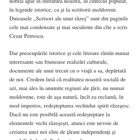
nobilă apar în literatura noastră, în cîntecul popular,
în legende istorice, ca şi la scriitorii moldoveni.
Duioasele „Scrisori ale unui răzeș” sunt din paginile
cele mai condensate şi mai suculente din cîte a scris
Cezar Petrescu.
Dar preocupările istorice şi cele literare rămîn numai
interesante sau frumoase realizări culturale,
documente ale unui trecut cu o viaţă a sa, depărtată
de noi. Credem însă că realitatea noastră socială de
azi, mai ales în anumite regiuni ale ţării, nu numai
moldovene, este de aşa natură, încît ea reclamă, în
mod imperios, redeşteptarea vechiului spirit răzeșesc.
Dacă nu este posibilă această redeșteptare la
elementele vechi răzeşeşti, atunci este nevoie de
creiarea unei noi elite de ţărani independenţi şi