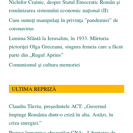
Nichifor Crainic, despre Statul Etnocratic Român şi
românizarea sistemului economic naţional (II)
Cum sunteți manipulați în privința ”pandemiei” de
coronavirus
Lumina Sfântă la Ierusalim, în 1933. Mărturia
pictoriței Olga Greceanu, singura femeia care a făcut
parte din „Rugul Aprins”
Comunismul şi cultura memoriei
ULTIMA REPRIZĂ
Claudiu Târziu, președintele ACT: „Guvernul
împinge România dintr-o criză în alta. Astăzi, în
criza energiei.”
Protest împotriva abuzurilor CNA: „Libertatea de