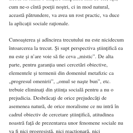
cum ne-o cîntă poeţii noştri, ci in mod natural,
această pătrundere, va avea un rost practic, va duce
la aplicaţii sociale raţionale.
Cunoaşterea şi adîncirea trecutului nu este nicidecum
întoarcerea la trecut. Şi supt perspectiva ştiinţifică ea
nu este şi n’are voie să fie ceva „mistic”. De alta
parte, pentru garanția unei cercetări obiective,
elementele şi termenii din domeniul metafizic ca
„progresul omenirii”, „omul se naşte bun”, etc.
trebuie eliminaţi din ştiinţa socială pentru a nu o
prejudicia. Desbrăcați de orice prejudecăţi de
asemenea natură, de orice moralisme ce nu intră în
cadrul obiectiv de cercetare ştiinţifică, atitudinea
noastră faţă de prezentarea unor fenomene sociale nu
va fi nici progresistă, nici reacţionară, nici