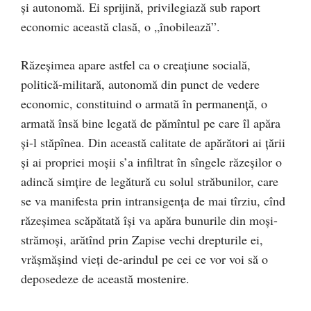
şi autonomă. Ei sprijină, privilegiază sub raport
economic această clasă, o „înobilează”.
Răzeşimea apare astfel ca o creaţiune socială,
politică-militară, autonomă din punct de vedere
economic, constituind o armată în permanenţă, o
armată însă bine legată de pămîntul pe care îl apăra
şi-l stăpînea. Din această calitate de apărători ai ţării
şi ai propriei moşii s’a infiltrat în sîngele răzeşilor o
adincă simțire de legătură cu solul străbunilor, care
se va manifesta prin intransigenţa de mai tîrziu, cînd
răzeşimea scăpătată îşi va apăra bunurile din moşi-
strămoşi, arătînd prin Zapise vechi drepturile ei,
vrăşmășind vieţi de-arindul pe cei ce vor voi să o
deposedeze de această mostenire.