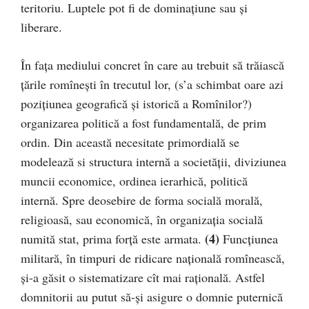
teritoriu. Luptele pot fi de dominaţiune sau şi
liberare.
În faţa mediului concret în care au trebuit să trăiască
ţările romîneşti în trecutul lor, (s’a schimbat oare azi
poziţiunea geografică şi istorică a Romînilor?)
organizarea politică a fost fundamentală, de prim
ordin. Din această necesitate primordială se
modelează si structura internă a societăţii, diviziunea
muncii economice, ordinea ierarhică, politică
internă. Spre deosebire de forma socială morală,
religioasă, sau economică, în organizaţia socială
(4)
numită stat, prima forţă este armata.
Funcțiunea
militară, în timpuri de ridicare naţională romînească,
şi-a găsit o sistematizare cît mai raţională. Astfel
domnitorii au putut să-şi asigure o domnie puternică