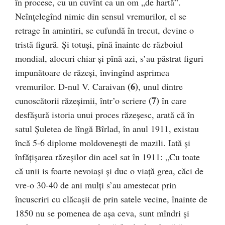
în procese, cu un cuvînt ca un om „de hartă”.
Neînţelegînd nimic din sensul vremurilor, el se
retrage în amintiri, se cufundă în trecut, devine o
tristă figură. Şi totuşi, pînă înainte de războiul
mondial, alocuri chiar şi pînă azi, s’au păstrat figuri
impunătoare de răzeşi, învingînd asprimea
(6)
vremurilor. D-nul V. Caraivan
, unul dintre
(7)
cunoscătorii răzeşimii, într’o scriere
în care
desfăşură istoria unui proces răzeşesc, arată că în
satul Şuletea de lîngă Bîrlad, în anul 1911, existau
încă 5-6 diplome moldovenești de mazili. Iată şi
înfăţişarea răzeșilor din acel sat în 1911: „Cu toate
că unii is foarte nevoiaşi şi duc o viaţă grea, căci de
vre-o 30-40 de ani mulţi s’au amestecat prin
încuscriri cu clăcaşii de prin satele vecine, înainte de
1850 nu se pomenea de aşa ceva, sunt mîndri şi