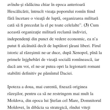
avîndu-şi rădăcina chiar în epoca anterioară
Hescălicării, întrucît vieața poporului romîn fiind
fără încetare o vieaţă de luptă, organizarea militară
(3)
cată să fi precedat la el pe toate celelalte”.
Cum
această organizaţie militară reclamă indivizi,
independenţi din punct de vedere economic, ea n’a
putut fi alcătuită decît de luptători ţărani liberi. Firul
istoric al răzeşimii ne-ar duce, după Xenopol, pînă la
primele înjghebări de vieață socială romînească, iar
dacă am voi, el ne-ar putea opri la legionarii romani
stabiliti definitiv pe pămîntul Daciei.
Ipoteza a doua, mai curentă, fixează originea
răzeşilor, pentru ca să ne restringem mai mult la
Moldova, din epoca lui Ştefan cel Mare, Domnitorul
Moldovei, în dibăcia sa strategică, rîndui viteji