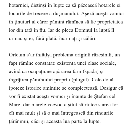
hotarnici, distinşi în lupte ca să păzească hotarele si
locurile de trecere a duşmanului. Aşeză aceşti voinici
în ținuturi al căror pămînt rămînea să fie proprietatea
lor din tată în fiu. Iar de pleca Domnul la luptă îl
urmau şi ei, fără plată, înarmaţi şi călări.
Oricum s’ar înfăţişa problema originii răzeşimii, un
fapt rămîne constatat: existenta unei clase sociale,
avînd ca ocupaţiune apărarea tării (spada) şi
îngrijirea pămîntului propriu (plugul). Cele două
ipoteze istorice amintite se complectează. Desigur că
vor fi existat aceşti voinici şi înainte de Ștefan cel
Mare, dar marele voevod a ştiut să ridice starea lor
cît mai mult şi să o mai întregească din rîndurile
ţărănimii, căci şi aceasta lua parte la lupte.