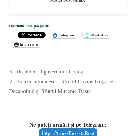
Dezvăluiri cutremurătoare despre
Distribuie dacă ți-a plăcut
președintele Ucrainei, Volodymyr
Telegram
WhatsApp
Zelensky
- 13 mai 2026
Imprimare
Statul care servește Națiunea
- 21 aprilie
2026
Legea Vexler produce efecte. Bustul
Un bilanț al guvernului Cioloș
poetului Octavian Goga, înlăturat din Iași
Sinaxar românesc – Sfîntul Cuvios Grigorie
- 16 aprilie 2026
Decapolitul și Sfîntul Mucenic Dasie
Ne puteți urmări și pe Telegram:
https://t.me/RevistaRost