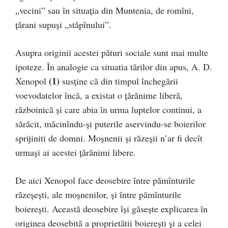
„vecini” sau în situaţia din Muntenia, de romîni,
țărani supuşi „stăpînului”.
Asupra originii acestei pături sociale sunt mai multe
ipoteze. În analogie ca situatia tărilor din apus, A. D.
(1)
Xenopol
susţine că din timpul închegării
voevodatelor încă, a existat o țărănime liberă,
războinică şi care abia în urma luptelor continui, a
sărăcit, măcinîndu-şi puterile aservindu-se boierilor
sprijiniti de domni. Moşnenii şi răzeşii n’ar fi decît
urmaşi ai acestei țărănimi libere.
De aici Xenopol face deosebire între pămînturile
răzeşeşti, ale moşnenilor, şi între pămînturile
boiereşti. Această deosebire îşi găseşte explicarea în
originea deosebită a proprietătii boiereşti şi a celei