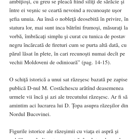
ambiţioşi, cu greu se pleacă fiind siliţi de sărăcie şi
între ei veşnic se ceartă nevoind a recunoaşte ușor
șefia unuia. Au însă o nobleță deosebită în privire, în
statura lor, mai sunt inca bătrîni frumoşi, măsuraţi la
vorbă, îmbrăcaţi simplu şi curat cu tunica de postav
negru încărcată de fireturi cum se purta altă dată, cu
părul lăsat în plete, în cari recunoşti numai decît pe
vechii Moldoveni de odinioară” (pag. 14-15).
O schiţă istorică a unui sat răzeşesc bazată pe zapise
publică D-nul M. Costăchescu arătînd deasemenea
urmele vii încă şi azi ale trecutului răzeşesc. Ar fi să
amintim aci lucrarea lui D. Țopa asupra răzeşilor din
Nordul Bucovinei.
Figurile istorice ale răzeşimii cu viaţa ei aspră şi