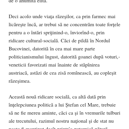
de o anumită elită.
Deci acolo unde viaţa răzeşilor, ca prin farmec mai
licăreşte încă, ar trebui să ne concentrăm toate forţele
pentru a o întări sprijinind-o, înviorînd-o, prin
ridicare cultural-socială. Căci de pildă în Nordul
Bucovinei, datorită în cea mai mare parte
politicianismului îngust, datorită goanei după voturi,-
veneticii favorizati mai înainte de stăpînirea
austriacă, astăzi de cea zisă romînească, au copleşit
răzeşimea.
Această nouă ridicare socială, ca altă dată prin
înţelepciunea politică a lui Ştefan cel Mare, trebuie
să ne fie mereu aminte, căci ca şi în vremurile tulburi
ale trecutului, razimul nostru naţional şi de stat nu
poate fi menţinut decît printr’o puternică pătură