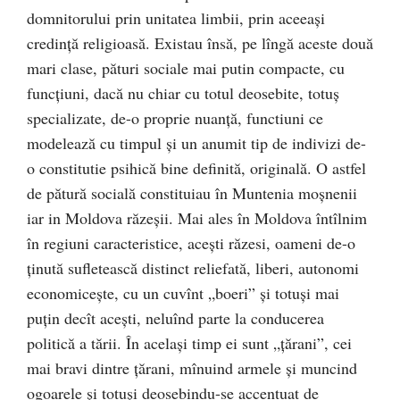
domnitorului prin unitatea limbii, prin aceeaşi
credinţă religioasă. Existau însă, pe lîngă aceste două
mari clase, pături sociale mai putin compacte, cu
funcţiuni, dacă nu chiar cu totul deosebite, totuş
specializate, de-o proprie nuanţă, functiuni ce
modelează cu timpul şi un anumit tip de indivizi de-
o constitutie psihică bine definită, originală. O astfel
de pătură socială constituiau în Muntenia moşnenii
iar in Moldova răzeşii. Mai ales în Moldova întîlnim
în regiuni caracteristice, aceşti răzesi, oameni de-o
ţinută sufletească distinct reliefată, liberi, autonomi
economiceşte, cu un cuvînt „boeri” şi totuşi mai
puțin decît aceşti, neluînd parte la conducerea
politică a tării. În acelaşi timp ei sunt „țărani”, cei
mai bravi dintre țărani, mînuind armele şi muncind
ogoarele şi totuşi deosebindu-se accentuat de