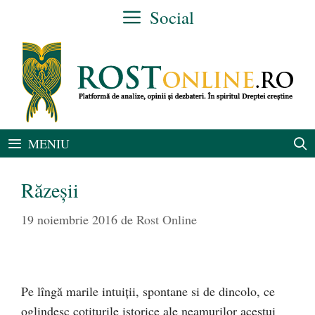
Sari
Social
la
conținut
MENIU
Răzeșii
19 noiembrie 2016
de
Rost Online
Pe lîngă marile intuiții, spontane si de dincolo, ce
oglindesc cotiturile istorice ale neamurilor acestui