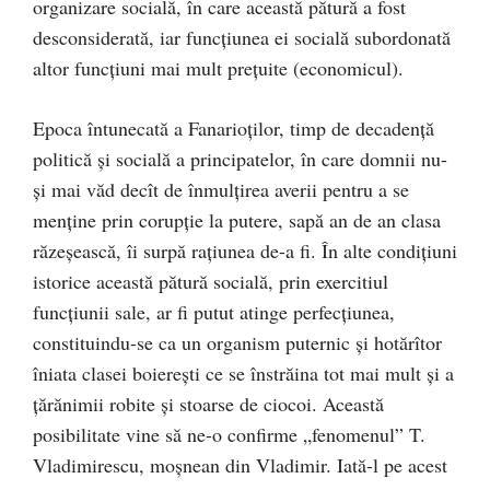
organizare socială, în care această pătură a fost
desconsiderată, iar funcţiunea ei socială subordonată
altor funcţiuni mai mult preţuite (economicul).
Epoca întunecată a Fanarioților, timp de decadență
politică şi socială a principatelor, în care domnii nu-
şi mai văd decît de înmulțirea averii pentru a se
menţine prin corupţie la putere, sapă an de an clasa
răzeşească, îi surpă raţiunea de-a fi. În alte condițiuni
istorice această pătură socială, prin exercitiul
funcţiunii sale, ar fi putut atinge perfecţiunea,
constituindu-se ca un organism puternic și hotărîtor
îniata clasei boiereşti ce se înstrăina tot mai mult şi a
țărănimii robite şi stoarse de ciocoi. Această
posibilitate vine să ne-o confirme „fenomenul” T.
Vladimirescu, moșnean din Vladimir. Iată-l pe acest