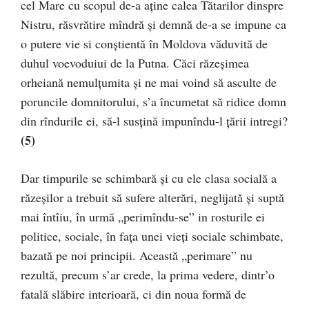
cel Mare cu scopul de-a aţine calea Tătarilor dinspre
Nistru, răsvrătire mîndră şi demnă de-a se impune ca
o putere vie si conştientă în Moldova văduvită de
duhul voevoduiui de la Putna. Căci răzeşimea
orheiană nemulţumita şi ne mai voind să asculte de
poruncile domnitorului, s’a încumetat să ridice domn
din rîndurile ei, să-l susţină impunîndu-l ţării intregi?
(5)
Dar timpurile se schimbară şi cu ele clasa socială a
răzeşilor a trebuit să sufere alterări, neglijată şi suptă
mai întîiu, în urmă „perimîndu-se” in rosturile ei
politice, sociale, în fața unei vieţi sociale schimbate,
bazată pe noi principii. Această „perimare” nu
rezultă, precum s’ar crede, la prima vedere, dintr’o
fatală slăbire interioară, ci din noua formă de