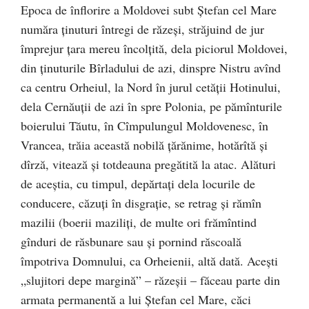
Epoca de înflorire a Moldovei subt Ștefan cel Mare
număra ținuturi întregi de răzeşi, străjuind de jur
împrejur ţara mereu încolţită, dela piciorul Moldovei,
din ținuturile Bîrladului de azi, dinspre Nistru avînd
ca centru Orheiul, la Nord în jurul cetăţii Hotinului,
dela Cernăuții de azi în spre Polonia, pe pămînturile
boierului Tăutu, în Cîmpulungul Moldovenesc, în
Vrancea, trăia această nobilă țărănime, hotărîtă şi
dîrză, vitează şi totdeauna pregătită la atac. Alături
de aceştia, cu timpul, depărtaţi dela locurile de
conducere, căzuţi în disgraţie, se retrag şi rămîn
mazilii (boerii maziliţi, de multe ori frămîntind
gînduri de răsbunare sau şi pornind răscoală
împotriva Domnului, ca Orheienii, altă dată. Aceşti
„slujitori depe margină” – răzeşii – făceau parte din
armata permanentă a lui Ştefan cel Mare, căci