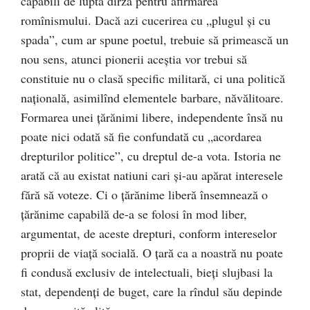
capabili de luptă dîrză pentru afirmarea
romînismului. Dacă azi cucerirea cu „plugul şi cu
spada”, cum ar spune poetul, trebuie să primească un
nou sens, atunci pionerii aceştia vor trebui să
constituie nu o clasă specific militară, ci una politică
naţională, asimilînd elementele barbare, năvălitoare.
Formarea unei ţărănimi libere, independente însă nu
poate nici odată să fie confundată cu „acordarea
drepturilor politice”, cu dreptul de-a vota. Istoria ne
arată că au existat natiuni cari şi-au apărat interesele
fără să voteze. Ci o țărănime liberă însemnează o
ţărănime capabilă de-a se folosi în mod liber,
argumentat, de aceste drepturi, conform intereselor
proprii de viaţă socială. O ţară ca a noastră nu poate
fi condusă exclusiv de intelectuali, bieţi slujbasi la
stat, dependenţi de buget, care la rîndul său depinde