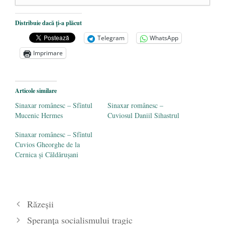
DANA KONYA-PETRIȘOR, ÎNTRU
Distribuie dacă ți-a plăcut
VEȘNICĂ POMENIRE
- 17 martie 2021
Telegram
WhatsApp
ÎNĂLȚATU-S-A!
- 28 mai 2020
Imprimare
Sic credo – Francisco Franco (1892-1975)
- 25 octombrie 2019
Articole similare
Sinaxar românesc – Sfîntul
Sinaxar românesc –
Mucenic Hermes
Cuviosul Daniil Sihastrul
Sinaxar românesc – Sfîntul
Cuvios Gheorghe de la
Cernica și Căldărușani
Răzeșii
Speranța socialismului tragic