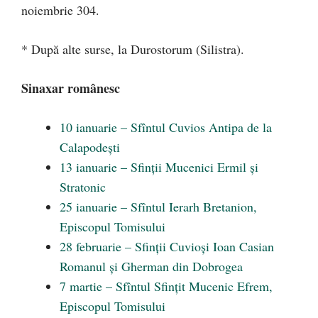
noiembrie 304.
* După alte surse, la Durostorum (Silistra).
Sinaxar românesc
10 ianuarie – Sfîntul Cuvios Antipa de la
Calapodești
13 ianuarie – Sfinții Mucenici Ermil și
Stratonic
25 ianuarie – Sfîntul Ierarh Bretanion,
Episcopul Tomisului
28 februarie – Sfinții Cuvioși Ioan Casian
Romanul și Gherman din Dobrogea
7 martie – Sfîntul Sfințit Mucenic Efrem,
Episcopul Tomisului