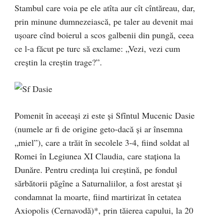
Stambul care voia pe ele atîta aur cît cîntăreau, dar,
prin minune dumnezeiască, pe taler au devenit mai
ușoare cînd boierul a scos galbenii din pungă, ceea
ce l-a făcut pe turc să exclame: „Vezi, vezi cum
creștin la creștin trage?”.
Pomenit în aceeași zi este și Sfîntul Mucenic Dasie
(numele ar fi de origine geto-dacă și ar însemna
„miel”), care a trăit în secolele 3-4, fiind soldat al
Romei în Legiunea XI Claudia, care staționa la
Dunăre. Pentru credința lui creștină, pe fondul
sărbătorii păgîne a Saturnaliilor, a fost arestat și
condamnat la moarte, fiind martirizat în cetatea
Axiopolis (Cernavodă)*, prin tăierea capului, la 20