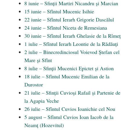
8 iunie – Sfinții Martiri Nicandru și Marcian
15 iunie – Sfîntul Mucenic Isihie
22 iunie – Sfîntul Ierarh Grigorie Dascălul
24 iunie – Sfîntul Niceta de Remesiana
30 iunie – Sfîntul Ierarh Ghelasie de la Rîmeț
1 iulie – Sfîntul Ierarh Leontie de la Rădăuți
2 iulie – Binecredinciosul Voievod Ștefan cel
Mare și Sfînt
8 iulie – Sfinții Mucenici Epictet și Astion
18 iulie – Sfîntul Mucenic Emilian de la
Durostor
21 iulie – Sfinții Cuvioși Rafail și Partenie de
la Agapia Veche
26 iulie – Sfîntul Cuvios Ioanichie cel Nou
5 august – Sfîntul Cuvios Ioan Iacob de la
Neamţ (Hozevitul)