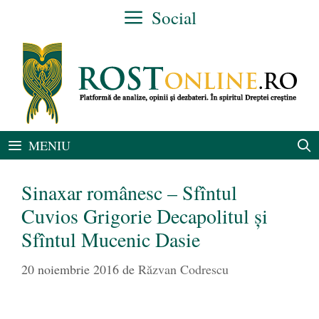
Sari
Social
la
conținut
MENIU
Sinaxar românesc – Sfîntul
Cuvios Grigorie Decapolitul și
Sfîntul Mucenic Dasie
20 noiembrie 2016
de
Răzvan Codrescu