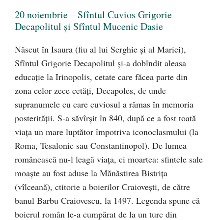
20 noiembrie – Sfîntul Cuvios Grigorie
Decapolitul și Sfîntul Mucenic Dasie
Născut în Isaura (fiu al lui Serghie și al Mariei),
Sfîntul Grigorie Decapolitul și-a dobîndit aleasa
educație la Irinopolis, cetate care făcea parte din
zona celor zece cetăți, Decapoles, de unde
supranumele cu care cuviosul a rămas în memoria
posterității. S-a săvîrșit în 840, după ce a fost toată
viața un mare luptător împotriva iconoclasmului (la
Roma, Tesalonic sau Constantinopol). De lumea
românească nu-l leagă viața, ci moartea: sfintele sale
moaște au fost aduse la Mănăstirea Bistrița
(vîlceană), ctitorie a boierilor Craiovești, de către
banul Barbu Craiovescu, la 1497. Legenda spune că
boierul român le-a cumpărat de la un turc din