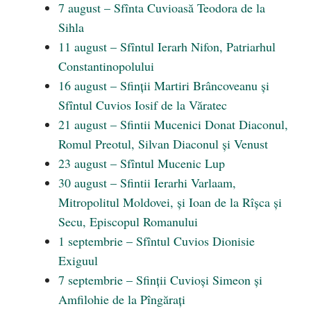
7 august – Sfînta Cuvioasă Teodora de la
Sihla
11 august – Sfîntul Ierarh Nifon, Patriarhul
Constantinopolului
16 august – Sfinții Martiri Brâncoveanu și
Sfîntul Cuvios Iosif de la Văratec
21 august – Sfintii Mucenici Donat Diaconul,
Romul Preotul, Silvan Diaconul și Venust
23 august – Sfîntul Mucenic Lup
30 august – Sfintii Ierarhi Varlaam,
Mitropolitul Moldovei, și Ioan de la Rîșca și
Secu, Episcopul Romanului
1 septembrie – Sfîntul Cuvios Dionisie
Exiguul
7 septembrie – Sfinții Cuvioși Simeon și
Amfilohie de la Pîngărați