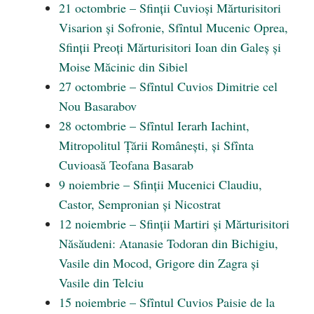
21 octombrie – Sfinții Cuvioși Mărturisitori
Visarion și Sofronie, Sfîntul Mucenic Oprea,
Sfinții Preoți Mărturisitori Ioan din Galeș și
Moise Măcinic din Sibiel
27 octombrie – Sfîntul Cuvios Dimitrie cel
Nou Basarabov
28 octombrie – Sfîntul Ierarh Iachint,
Mitropolitul Țării Românești, și Sfînta
Cuvioasă Teofana Basarab
9 noiembrie – Sfinții Mucenici Claudiu,
Castor, Sempronian și Nicostrat
12 noiembrie – Sfinții Martiri și Mărturisitori
Năsăudeni: Atanasie Todoran din Bichigiu,
Vasile din Mocod, Grigore din Zagra și
Vasile din Telciu
15 noiembrie – Sfîntul Cuvios Paisie de la