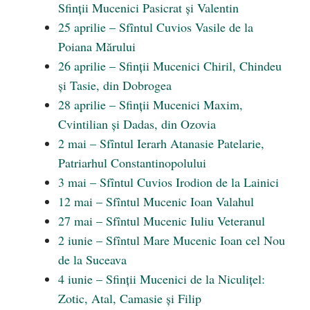
Sfinții Mucenici Pasicrat și Valentin
25 aprilie – Sfîntul Cuvios Vasile de la
Poiana Mărului
26 aprilie – Sfinții Mucenici Chiril, Chindeu
și Tasie, din Dobrogea
28 aprilie – Sfinții Mucenici Maxim,
Cvintilian și Dadas, din Ozovia
2 mai – Sfîntul Ierarh Atanasie Patelarie,
Patriarhul Constantinopolului
3 mai – Sfîntul Cuvios Irodion de la Lainici
12 mai – Sfîntul Mucenic Ioan Valahul
27 mai – Sfîntul Mucenic Iuliu Veteranul
2 iunie – Sfîntul Mare Mucenic Ioan cel Nou
de la Suceava
4 iunie – Sfinții Mucenici de la Niculițel:
Zotic, Atal, Camasie și Filip