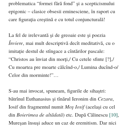
problematica “formei fără fond” şi a scepticismului
epigonic – clasice obsesii eminesciene, în raport cu
care figuraţia creştină e cu totul conjuncturală!
La fel de irelevantă şi de greoaie este şi poezia
Înviere
, mai mult descriptivă decît meditativă, cu o
imitaţie destul de stîngace a cîntărilor pascale:
“Christos au înviat din morţi,/ Cu cetele sfinte [?],/
Cu moartea pre moarte călcînd-o,/ Lumina ducînd-o/
Celor din morminte!”…
S-au mai invocat, spuneam, figurile de sihaştri:
bătrînul Euthanasius şi tînărul Ieronim din
Cezara
,
Iosif din fragmentul numit
Moş Iosif
(acelaşi cu cel
din
Boierimea de altădată
) etc. După Călinescu
[10]
,
Mureşan însuşi aduce un caz de eremitism. Dar nici