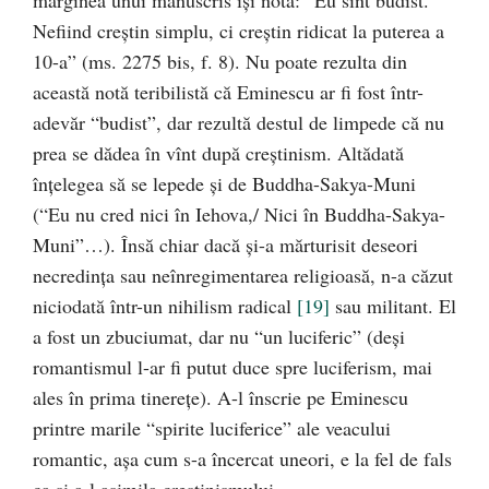
marginea unui manuscris îşi nota: “Eu sînt budist.
Nefiind creştin simplu, ci creştin ridicat la puterea a
10-a” (ms. 2275 bis, f. 8). Nu poate rezulta din
această notă teribilistă că Eminescu ar fi fost într-
adevăr “budist”, dar rezultă destul de limpede că nu
prea se dădea în vînt după creştinism. Altădată
înţelegea să se lepede şi de Buddha-Sakya-Muni
(“Eu nu cred nici în Iehova,/ Nici în Buddha-Sakya-
Muni”…). Însă chiar dacă şi-a mărturisit deseori
necredinţa sau neînregimentarea religioasă, n-a căzut
niciodată într-un nihilism radical
[19]
sau militant. El
a fost un zbuciumat, dar nu “un luciferic” (deşi
romantismul l-ar fi putut duce spre luciferism, mai
ales în prima tinereţe). A-l înscrie pe Eminescu
printre marile “spirite luciferice” ale veacului
romantic, aşa cum s-a încercat uneori, e la fel de fals