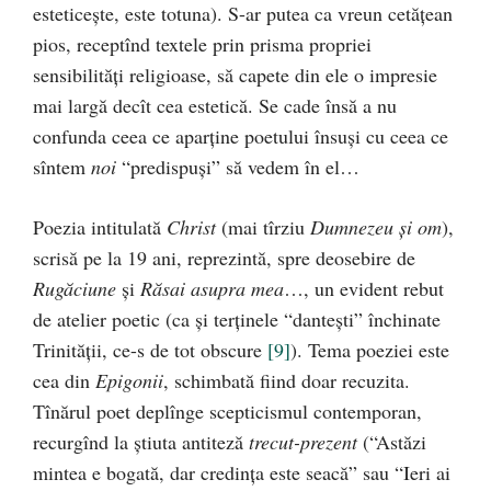
esteticeşte, este totuna). S-ar putea ca vreun cetăţean
pios, receptînd textele prin prisma propriei
sensibilităţi religioase, să capete din ele o impresie
mai largă decît cea estetică. Se cade însă a nu
confunda ceea ce aparţine poetului însuşi cu ceea ce
sîntem
noi
“predispuşi” să vedem în el…
Poezia intitulată
Christ
(mai tîrziu
Dumnezeu şi om
),
scrisă pe la 19 ani, reprezintă, spre deosebire de
Rugăciune
şi
Răsai asupra mea
…, un evident rebut
de atelier poetic (ca şi terţinele “danteşti” închinate
Trinităţii, ce-s de tot obscure
[9]
). Tema poeziei este
cea din
Epigonii
, schimbată fiind doar recuzita.
Tînărul poet deplînge scepticismul contemporan,
recurgînd la ştiuta antiteză
trecut-prezent
(“Astăzi
mintea e bogată, dar credinţa este seacă” sau “Ieri ai