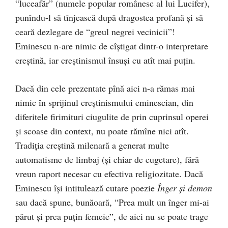
“luceafăr” (numele popular românesc al lui Lucifer),
punîndu-l să tînjească după dragostea profană şi să
ceară dezlegare de “greul negrei vecinicii”!
Eminescu n-are nimic de cîştigat dintr-o interpretare
creştină, iar creştinismul însuşi cu atît mai puţin.
Dacă din cele prezentate pînă aici n-a rămas mai
nimic în sprijinul creştinismului eminescian, din
diferitele firimituri ciugulite de prin cuprinsul operei
şi scoase din context, nu poate rămîne nici atît.
Tradiţia creştină milenară a generat multe
automatisme de limbaj (şi chiar de cugetare), fără
vreun raport necesar cu efectiva religiozitate. Dacă
Eminescu îşi intitulează cutare poezie
Înger şi demon
sau dacă spune, bunăoară, “Prea mult un înger mi-ai
părut şi prea puţin femeie”, de aici nu se poate trage