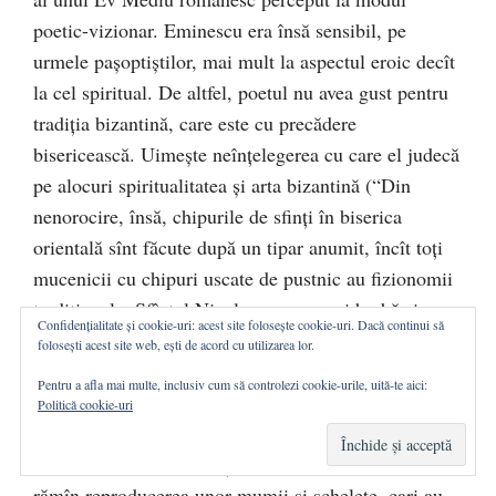
poetic-vizionar. Eminescu era însă sensibil, pe
urmele paşoptiştilor, mai mult la aspectul eroic decît
la cel spiritual. De altfel, poetul nu avea gust pentru
tradiţia bizantină, care este cu precădere
bisericească. Uimeşte neînţelegerea cu care el judecă
pe alocuri spiritualitatea şi arta bizantină (“Din
nenorocire, însă, chipurile de sfinţi în biserica
orientală sînt făcute după un tipar anumit, încît toţi
mucenicii cu chipuri uscate de pustnic au fizionomii
tradiţionale. Sfîntul Nicolae are aceeaşi barbă şi
Confidențialitate și cookie-uri: acest site folosește cookie-uri. Dacă continui să
aceeaşi chelie pe toate icoanele Orientului. Aceste
folosești acest site web, ești de acord cu utilizarea lor.
chipuri artistul nu are voie să le schimbe, şi pe cînd
Pentru a afla mai multe, inclusiv cum să controlezi cookie-urile, uită-te aici:
tablourile din Roma şi Florenţa, chiar cele adînc
Politică cookie-uri
religioase, sînt reproducerea omului în cele mai
nobile forme ale existenţei lui, icoanele orientale
rămîn reproducerea unor mumii şi schelete, cari au