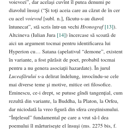
voievozi”, dar acelaşi cuvînt îl putea denumi pe
diavolul însuşi (“Şi toţi aceia care au căzut de în cer
cu acel
voievod
[subl. n.], făcutu-s-au diavol
întunecat”, stă scris într-un vechi
Hronograf
[13]
).
Altcineva (Iulian Jura
[14]
) încercase să scoată de
aici un argument tocmai pentru identificarea lui
Hyperion cu… Satana (apelativul “demone”, existent
în variante, a fost părăsit de poet, probabil tocmai
pentru a nu genera asociaţii hazardate). În jurul
Luceafărului
s-a delirat îndelung, invocîndu-se cele
mai diverse teme şi motive, mitice ori filosofice.
Eminescu, ce-i drept, se putuse gîndi tangenţial, cum
rezultă din variante, la Buddha, la Platon, la Orfeu,
dar niciodată la vreo figură din sfera creştinismului.
“Înţelesul” fundamental pe care a vrut să-l dea
poemului îl mărturiseşte el însuşi (ms. 2275 bis, f.