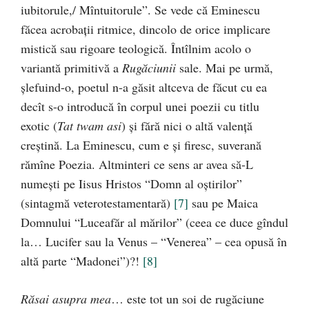
iubitorule,/ Mîntuitorule”. Se vede că Eminescu
făcea acrobaţii ritmice, dincolo de orice implicare
mistică sau rigoare teologică. Întîlnim acolo o
variantă primitivă a
Rugăciunii
sale. Mai pe urmă,
şlefuind-o, poetul n-a găsit altceva de făcut cu ea
decît s-o introducă în corpul unei poezii cu titlu
exotic (
Tat twam asi
) şi fără nici o altă valenţă
creştină. La Eminescu, cum e şi firesc, suverană
rămîne Poezia. Altminteri ce sens ar avea să-L
numeşti pe Iisus Hristos “Domn al oştirilor”
(sintagmă veterotestamentară)
[7]
sau pe Maica
Domnului “Luceafăr al mărilor” (ceea ce duce gîndul
la… Lucifer sau la Venus – “Venerea” – cea opusă în
altă parte “Madonei”)?!
[8]
Răsai asupra mea
… este tot un soi de rugăciune