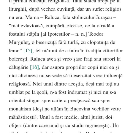
fi primat educaţia religioasă. Tatăl stătea drept pe la
liturghii, după vechea cuviinţă, dar un suflet religios
nu era. Mama – Raluca, fata stolnicului Juraşcu –
“mai evlavioasă, cumpără, zice-se, de la o rudă a
fostului stăpîn [al Ipoteştilor – n. n.] Teodor
Murguleţ, o bisericuţă fără turlă, cu clopotniţa de
lemn”
[15]
, fel mărunt de a intra în tradiţia ctitoriilor
boiereşti. Raluca avea şi vreo şase fraţi sau surori la
călugărie
[16]
, dar asupra propriilor copii nici ea şi
nici altcineva nu se vede să fi exercitat vreo influenţă
religioasă. Nici unul dintre aceştia, deşi mai toţi au
umblat pe la şcoli, n-a fost îndrumat şi nici nu s-a
orientat singur spre cariera preoţească sau spre
monahism (deşi ne aflăm în Bucovina vechilor vetre
mănăstireşti). Unul a fost medic, altul jurist, doi
ofiţeri (dintre care unul şi cu studii inginereşti). Un