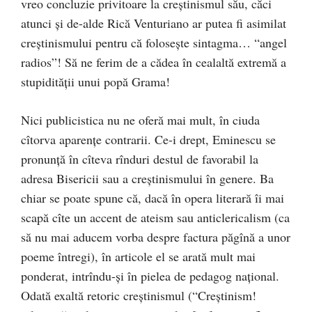
vreo concluzie privitoare la creştinismul său, căci
atunci şi de-alde Rică Venturiano ar putea fi asimilat
creştinismului pentru că foloseşte sintagma… “angel
radios”! Să ne ferim de a cădea în cealaltă extremă a
stupidităţii unui popă Grama!
Nici publicistica nu ne oferă mai mult, în ciuda
cîtorva aparenţe contrarii. Ce-i drept, Eminescu se
pronunţă în cîteva rînduri destul de favorabil la
adresa Bisericii sau a creştinismului în genere. Ba
chiar se poate spune că, dacă în opera literară îi mai
scapă cîte un accent de ateism sau anticlericalism (ca
să nu mai aducem vorba despre factura păgînă a unor
poeme întregi), în articole el se arată mult mai
ponderat, intrîndu-şi în pielea de pedagog naţional.
Odată exaltă retoric creştinismul (“Creştinism!