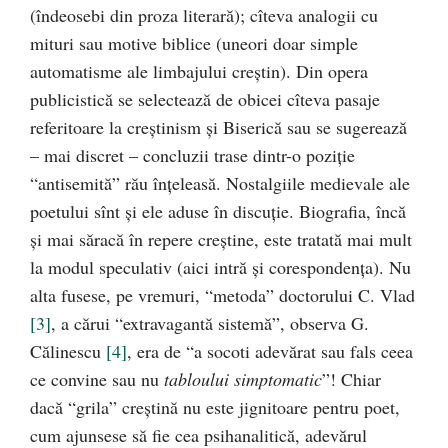
(îndeosebi din proza literară); cîteva analogii cu
mituri sau motive biblice (uneori doar simple
automatisme ale limbajului creştin). Din opera
publicistică se selectează de obicei cîteva pasaje
referitoare la creştinism şi Biserică sau se sugerează
– mai discret – concluzii trase dintr-o poziţie
“antisemită” rău înţeleasă. Nostalgiile medievale ale
poetului sînt şi ele aduse în discuţie. Biografia, încă
şi mai săracă în repere creştine, este tratată mai mult
la modul speculativ (aici intră şi corespondenţa). Nu
alta fusese, pe vremuri, “metoda” doctorului C. Vlad
[3]
, a cărui “extravagantă sistemă”, observa G.
Călinescu
[4]
, era de “a socoti adevărat sau fals ceea
ce convine sau nu
tabloului simptomatic
”! Chiar
dacă “grila” creştină nu este jignitoare pentru poet,
cum ajunsese să fie cea psihanalitică, adevărul