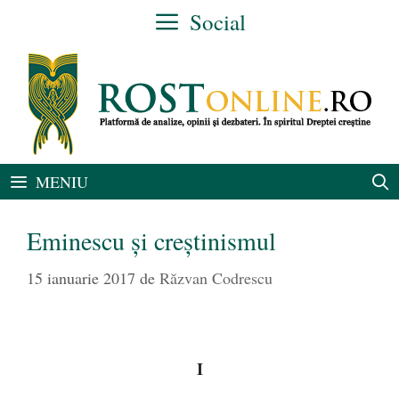
Sari
Social
la
conținut
MENIU
Eminescu și creștinismul
15 ianuarie 2017
de
Răzvan Codrescu
I