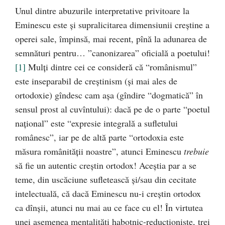
Unul dintre abuzurile interpretative privitoare la
Eminescu este şi supralicitarea dimensiunii creştine a
operei sale, împinsă, mai recent, pînă la adunarea de
semnături pentru… ”canonizarea” oficială a poetului!
[1]
Mulţi dintre cei ce consideră că “românismul”
este inseparabil de creştinism (şi mai ales de
ortodoxie) gîndesc cam aşa (gîndire “dogmatică” în
sensul prost al cuvîntului): dacă pe de o parte “poetul
naţional” este “expresie integrală a sufletului
românesc”, iar pe de altă parte “ortodoxia este
măsura românităţii noastre”, atunci Eminescu
trebuie
să fie un autentic creştin ortodox! Aceştia par a se
teme, din uscăciune sufletească şi/sau din cecitate
intelectuală, că dacă Eminescu nu-i creştin ortodox
ca dînşii, atunci nu mai au ce face cu el! În virtutea
unei asemenea mentalităţi habotnic-reducţioniste, trei