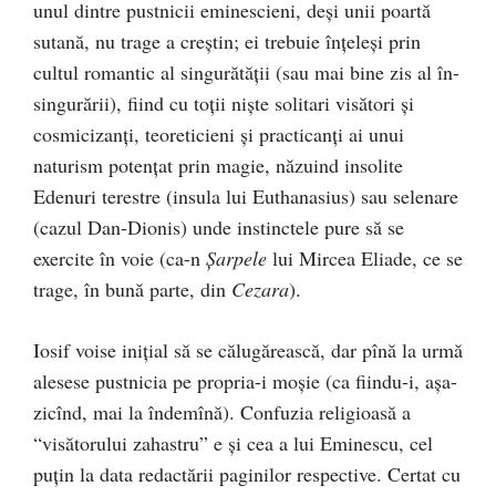
unul dintre pustnicii eminescieni, deşi unii poartă
sutană, nu trage a creştin; ei trebuie înţeleşi prin
cultul romantic al singurătăţii (sau mai bine zis al în-
singurării), fiind cu toţii nişte solitari visători şi
cosmicizanţi, teoreticieni şi practicanţi ai unui
naturism potenţat prin magie, năzuind insolite
Edenuri terestre (insula lui Euthanasius) sau selenare
(cazul Dan-Dionis) unde instinctele pure să se
exercite în voie (ca-n
Şarpele
lui Mircea Eliade, ce se
trage, în bună parte, din
Cezara
).
Iosif voise iniţial să se călugărească, dar pînă la urmă
alesese pustnicia pe propria-i moşie (ca fiindu-i, aşa-
zicînd, mai la îndemînă). Confuzia religioasă a
“visătorului zahastru” e şi cea a lui Eminescu, cel
puţin la data redactării paginilor respective. Certat cu