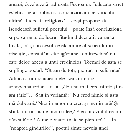
amară, dezabuzată, adresată Fecioarei. Judecata strict
estetică ne-ar obliga să concluzionăm pe varianta
ultimă. Judecata religioasă – ce-şi propune să
iscodească sufletul poetului – poate însă concluziona
şi pe variante de lucru. Studiind deci atît varianta
finală, cît şi procesul de elaborare al sonetului în
discuţie, constatăm că rugăciunea eminesciană nu
este deloc aceea a unui credincios. Tocmai de asta se
şi plînge poetul: “Străin de toţi, pierdut în suferinţa/
Adîncă a nimicniciei mele [versuri cu iz
schopenhauerian – n. n.],/ Eu nu mai cred nimic şi n-
am tărie”… Sau în variantă: “Nu cred nimic şi asta
mă doboară./ Nici în amor nu cred şi nici în ură/ Şi
sfîntă nu-mi mai e nici o idee,/ Pierdui avîntul ce-mi
dădea tărie,/ A mele visuri toate se pierdură”… În
“noaptea gîndurilor”, poetul simte nevoia unei