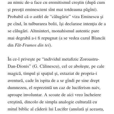
au nimic de-a face cu eremitismul creştin (după cum
şi preoţii eminescieni sînt mai totdeauna păgîni).
Probabil că o astfel de “călugărie” viza Eminescu şi
pe cînd, în tulburarea bolii, îşi declarase intenţia de a
se călugări. Altminteri, monahismul autentic pare
mai degrabă a-i fi repugnat (a se vedea cazul Blancăi
din
Făt-Frumos din tei
).
În ce-l priveşte pe “individul metafizic Zoroastru-
Dan-Dionis” (G. Călinescu), cel ce aboleşte, pe cale
magică, timpul şi spaţiul şi, extaziat de propria-i
aventură, cade în ispita de a se gîndi pe sine drept
dumnezeu, el reprezintă un caz de luciferism naiv,
aproape involuntar. A scoate de aici vreo încheiere
creştină, dincolo de simpla analogie culturală cu
mitul biblic al căderii lui Lucifer (anulată şi aceasta,