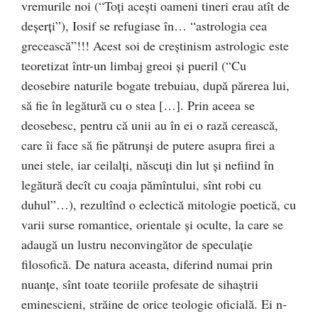
vremurile noi (“Toţi aceşti oameni tineri erau atît de
deşerţi”), Iosif se refugiase în… “astrologia cea
grecească”!!! Acest soi de creştinism astrologic este
teoretizat într-un limbaj greoi şi pueril (“Cu
deosebire naturile bogate trebuiau, după părerea lui,
să fie în legătură cu o stea […]. Prin aceea se
deosebesc, pentru că unii au în ei o rază cerească,
care îi face să fie pătrunşi de putere asupra firei a
unei stele, iar ceilalţi, născuţi din lut şi nefiind în
legătură decît cu coaja pămîntului, sînt robi cu
duhul”…), rezultînd o eclectică mitologie poetică, cu
varii surse romantice, orientale şi oculte, la care se
adaugă un lustru neconvingător de speculaţie
filosofică. De natura aceasta, diferind numai prin
nuanţe, sînt toate teoriile profesate de sihaştrii
eminescieni, străine de orice teologie oficială. Ei n-