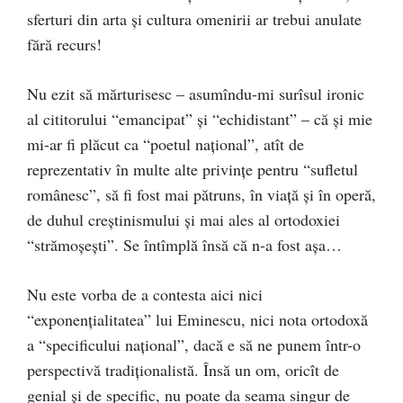
sferturi din arta şi cultura omenirii ar trebui anulate
fără recurs!
Nu ezit să mărturisesc – asumîndu-mi surîsul ironic
al cititorului “emancipat” şi “echidistant” – că şi mie
mi-ar fi plăcut ca “poetul naţional”, atît de
reprezentativ în multe alte privinţe pentru “sufletul
românesc”, să fi fost mai pătruns, în viaţă şi în operă,
de duhul creştinismului şi mai ales al ortodoxiei
“strămoşeşti”. Se întîmplă însă că n-a fost aşa…
Nu este vorba de a contesta aici nici
“exponenţialitatea” lui Eminescu, nici nota ortodoxă
a “specificului naţional”, dacă e să ne punem într-o
perspectivă tradiţionalistă. Însă un om, oricît de
genial şi de specific, nu poate da seama singur de