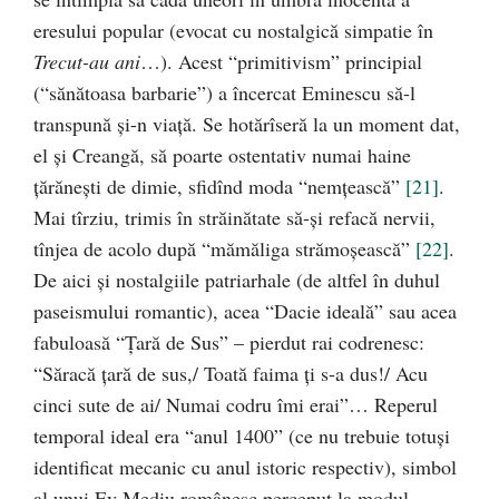
eresului popular (evocat cu nostalgică simpatie în
Trecut-au ani
…). Acest “primitivism” principial
(“sănătoasa barbarie”) a încercat Eminescu să-l
transpună şi-n viaţă. Se hotărîseră la un moment dat,
el şi Creangă, să poarte ostentativ numai haine
ţărăneşti de dimie, sfidînd moda “nemţească”
[21]
.
Mai tîrziu, trimis în străinătate să-şi refacă nervii,
tînjea de acolo după “mămăliga strămoşească”
[22]
.
De aici şi nostalgiile patriarhale (de altfel în duhul
paseismului romantic), acea “Dacie ideală” sau acea
fabuloasă “Ţară de Sus” – pierdut rai codrenesc:
“Săracă ţară de sus,/ Toată faima ţi s-a dus!/ Acu
cinci sute de ai/ Numai codru îmi erai”… Reperul
temporal ideal era “anul 1400” (ce nu trebuie totuşi
identificat mecanic cu anul istoric respectiv), simbol
al unui Ev Mediu românesc perceput la modul