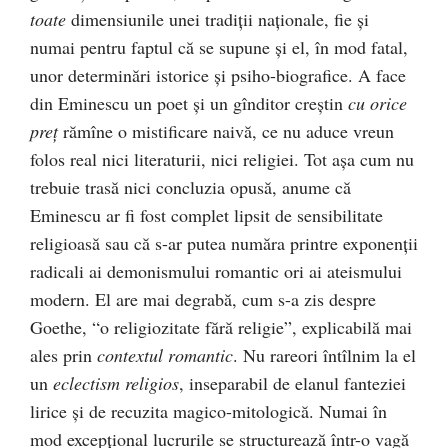
toate
dimensiunile unei tradiţii naţionale, fie şi
numai pentru faptul că se supune şi el, în mod fatal,
unor determinări istorice şi psiho-biografice. A face
din Eminescu un poet şi un gînditor creştin
cu orice
preţ
rămîne o mistificare naivă, ce nu aduce vreun
folos real nici literaturii, nici religiei. Tot aşa cum nu
trebuie trasă nici concluzia opusă, anume că
Eminescu ar fi fost complet lipsit de sensibilitate
religioasă sau că s-ar putea număra printre exponenţii
radicali ai demonismului romantic ori ai ateismului
modern. El are mai degrabă, cum s-a zis despre
Goethe, “o religiozitate fără religie”, explicabilă mai
ales prin
contextul romantic
. Nu rareori întîlnim la el
un
eclectism religios
, inseparabil de elanul fanteziei
lirice şi de recuzita magico-mitologică. Numai în
mod excepţional lucrurile se structurează într-o vagă