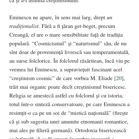
ca şi a-l asimila creştinismului.
Eminescu ne apare, în sens mai larg, drept
un
tradiţionalist
. Fără a fi ţăran get-beget, precum
Creangă, el are o mare sensibilitate faţă de tradiţia
populară. “Cosmicismul” şi “naturismul” său, de nu
sînt doar de provenienţă livrescă sau temperamentală,
au surse folclorice. În folclorul răsăritean, încă viu pe
vremea lui Eminescu, a supravieţuit fascinant acel
“creştinism cosmic” de care vorbea M. Eliade
[20]
,
trăit mai organic poate decît creştinismul bisericesc.
Religia se amestecă astfel cu folclorul şi cu istoria,
totul într-o sinteză conservatoare, pe care Eminescu a
resimţit-o ca pe un soi de “mistică naţională” (fireşte
că şi sub sugestia unei anumite etnomanii romantice,
mai ales pe filieră germană). Ortodoxia bisericească
se întîmplă să cadă uneori în umbra inocentă a