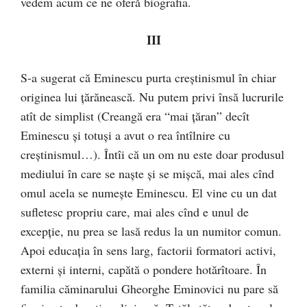
vedem acum ce ne oferă biografia.
III
S-a sugerat că Eminescu purta creştinismul în chiar
originea lui ţărănească. Nu putem privi însă lucrurile
atît de simplist (Creangă era “mai ţăran” decît
Eminescu şi totuşi a avut o rea întîlnire cu
creştinismul…). Întîi că un om nu este doar produsul
mediului în care se naşte şi se mişcă, mai ales cînd
omul acela se numeşte Eminescu. El vine cu un dat
sufletesc propriu care, mai ales cînd e unul de
excepţie, nu prea se lasă redus la un numitor comun.
Apoi educaţia în sens larg, factorii formatori activi,
externi şi interni, capătă o pondere hotărîtoare. În
familia căminarului Gheorghe Eminovici nu pare să