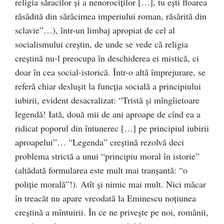
religia săracilor şi a nenorociţilor […], tu eşti floarea
răsădită din sărăcimea imperiului roman, răsărită din
sclavie”…), într-un limbaj apropiat de cel al
socialismului creştin, de unde se vede că religia
creştină nu-l preocupa în deschiderea ei mistică, ci
doar în cea social-istorică. Într-o altă împrejurare, se
referă chiar desluşit la funcţia socială a principiului
iubirii, evident desacralizat: “Tristă şi mîngîietoare
legendă! Iată, două mii de ani aproape de cînd ea a
ridicat poporul din întunerec […] pe principiul iubirii
aproapelui”… “Legenda” creştină rezolvă deci
problema strictă a unui “principiu moral în istorie”
(altădată formularea este mult mai tranşantă: “o
poliţie morală”!). Atît şi nimic mai mult. Nici măcar
în treacăt nu apare vreodată la Eminescu noţiunea
creştină a mîntuirii. În ce ne priveşte pe noi, românii,