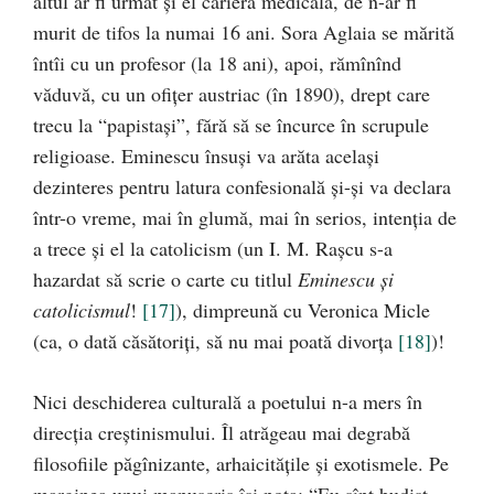
altul ar fi urmat şi el cariera medicală, de n-ar fi
murit de tifos la numai 16 ani. Sora Aglaia se mărită
întîi cu un profesor (la 18 ani), apoi, rămînînd
văduvă, cu un ofiţer austriac (în 1890), drept care
trecu la “papistaşi”, fără să se încurce în scrupule
religioase. Eminescu însuşi va arăta acelaşi
dezinteres pentru latura confesională şi-şi va declara
într-o vreme, mai în glumă, mai în serios, intenţia de
a trece şi el la catolicism (un I. M. Raşcu s-a
hazardat să scrie o carte cu titlul
Eminescu şi
catolicismul
!
[17]
), dimpreună cu Veronica Micle
(ca, o dată căsătoriţi, să nu mai poată divorţa
[18]
)!
Nici deschiderea culturală a poetului n-a mers în
direcţia creştinismului. Îl atrăgeau mai degrabă
filosofiile păgînizante, arhaicităţile şi exotismele. Pe