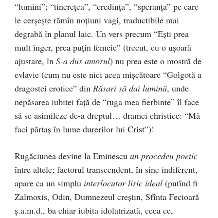
“lumini”; “tinereţea”, “credinţa”, “speranţa” pe care
le cerşeşte rămîn noţiuni vagi, traductibile mai
degrabă în planul laic. Un vers precum “Eşti prea
mult înger, prea puţin femeie” (trecut, cu o uşoară
ajustare, în
S-a dus amorul
) nu prea este o mostră de
evlavie (cum nu este nici acea mişcătoare “Golgotă a
dragostei erotice” din
Răsari să dai lumină
, unde
nepăsarea iubitei faţă de “ruga mea fierbinte” îl face
să se asimileze de-a dreptul… dramei christice: “Mă
faci părtaş în lume durerilor lui Crist”)!
Rugăciunea devine la Eminescu
un
procedeu poetic
între altele; factorul transcendent, în sine indiferent,
apare ca un simplu
interlocutor liric ideal
(putînd fi
Zalmoxis, Odin, Dumnezeul creştin, Sfînta Fecioară
ş.a.m.d., ba chiar iubita idolatrizată, ceea ce,