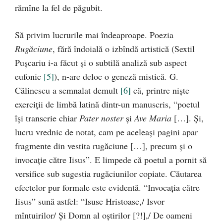
rămîne la fel de păgubit.
Să privim lucrurile mai îndeaproape. Poezia
Rugăciune
, fără îndoială o izbîndă artistică (Sextil
Puşcariu i-a făcut şi o subtilă analiză sub aspect
eufonic
[5]
), n-are deloc o geneză mistică. G.
Călinescu a semnalat demult
[6]
că, printre nişte
exerciţii de limbă latină dintr-un manuscris, “poetul
îşi transcrie chiar
Pater noster
şi
Ave Maria
[…]. Şi,
lucru vrednic de notat, cam pe aceleaşi pagini apar
fragmente din vestita rugăciune […], precum şi o
invocaţie către Iisus”. E limpede că poetul a pornit să
versifice sub sugestia rugăciunilor copiate. Căutarea
efectelor pur formale este evidentă. “Invocaţia către
Iisus” sună astfel: “Isuse Hristoase,/ Isvor
mîntuirilor/ Şi Domn al oştirilor [?!],/ De oameni