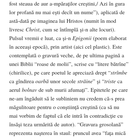
fost steaua de aur a-mpăraţilor creştini,/ Azi în gura
lor profană nu mai eşti decît un nume”), aplicată de
astă-dată pe imaginea lui Hristos (numit în mod
livresc
Christ
, cum se întîmplă şi-n alte locuri).
Pulsul vremii e luat, ca şi-n
Epigonii
(poem elaborat
în aceeaşi epocă), prin artist (aici cel plastic). Este
contemplată o gravură veche, de pe ultima pagină a
unei Biblii “roase de molii”, scrise cu “litere bătrîne”
(chirilice), pe care poetul le apreciază drept “
strîmbe
ca gîndirea
oarbă
unor secole
străine
” şi “
triste
ca
aerul
bolnav
de sub murii afumaţi”. Epitetele pe care
ne-am îngăduit să le subliniem nu credem că-s prea
măgulitoare pentru o conştiinţă creştină (ca să nu
mai vorbim de faptul că ele intră în contradicţie cu
însăşi teza urmărită de autor). “Gravura grosolană”
reprezenta naşterea în staul: pruncul avea “faţa mică