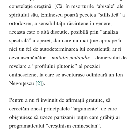
constelaţie creştină. (Că, în resorturile “abisale” ale
spiritului său, Eminescu poartă pecetea “stilistică” a
ortodoxiei, a sensibilităţii răsăritene în genere,
aceasta este o altă discuţie, posibilă prin “analiza
spectrală” a operei, dar care nu mai ţine aproape în
nici un fel de autodeterminarea lui conştientă; ar fi
ceva asemănător –
mutatis mutandis
– demersului de
revelare a “profilului plutonic” al poeziei
eminesciene, la care se aventurase odinioară un Ion
Negoiţescu
[2]
).
Pentru a nu fi învinuit de afirmaţii gratuite, să
cercetăm onest principalele “argumente” de care
obişnuiesc să uzeze partizanii puţin cam grăbiţi ai
programaticului “creştinism eminescian”.