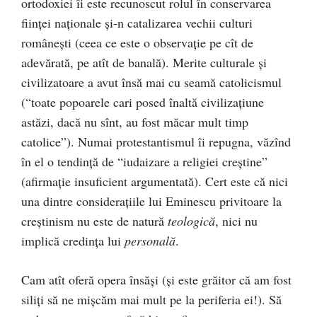
ortodoxiei îi este recunoscut rolul în conservarea
fiinţei naţionale şi-n catalizarea vechii culturi
româneşti (ceea ce este o observaţie pe cît de
adevărată, pe atît de banală). Merite culturale şi
civilizatoare a avut însă mai cu seamă catolicismul
(“toate popoarele cari posed înaltă civilizaţiune
astăzi, dacă nu sînt, au fost măcar mult timp
catolice”). Numai protestantismul îi repugna, văzînd
în el o tendinţă de “iudaizare a religiei creştine”
(afirmaţie insuficient argumentată). Cert este că nici
una dintre consideraţiile lui Eminescu privitoare la
creştinism nu este de natură
teologică
, nici nu
implică credinţa lui
personală
.
Cam atît oferă opera însăşi (şi este grăitor că am fost
siliţi să ne mişcăm mai mult pe la periferia ei!). Să