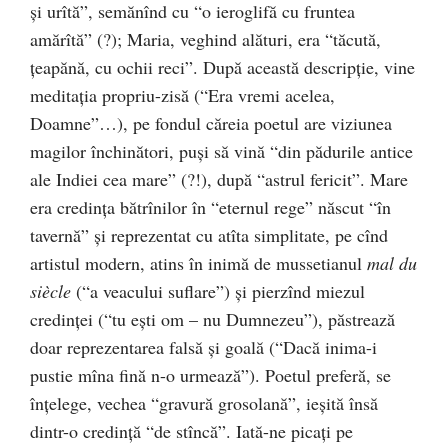
şi urîtă”, semănînd cu “o ieroglifă cu fruntea
amărîtă” (?); Maria, veghind alături, era “tăcută,
ţeapănă, cu ochii reci”. După această descripţie, vine
meditaţia propriu-zisă (“Era vremi acelea,
Doamne”…), pe fondul căreia poetul are viziunea
magilor închinători, puşi să vină “din pădurile antice
ale Indiei cea mare” (?!), după “astrul fericit”. Mare
era credinţa bătrînilor în “eternul rege” născut “în
tavernă” şi reprezentat cu atîta simplitate, pe cînd
artistul modern, atins în inimă de mussetianul
mal du
siècle
(“a veacului suflare”) şi pierzînd miezul
credinţei (“tu eşti om – nu Dumnezeu”), păstrează
doar reprezentarea falsă şi goală (“Dacă inima-i
pustie mîna fină n-o urmează”). Poetul preferă, se
înţelege, vechea “gravură grosolană”, ieşită însă
dintr-o credinţă “de stîncă”. Iată-ne picaţi pe