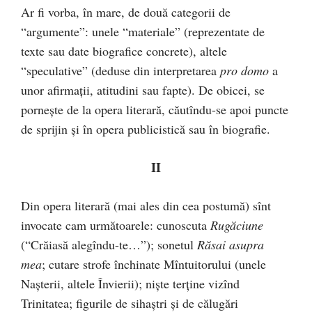
Ar fi vorba, în mare, de două categorii de
“argumente”: unele “materiale” (reprezentate de
texte sau date biografice concrete), altele
“speculative” (deduse din interpretarea
pro domo
a
unor afirmaţii, atitudini sau fapte). De obicei, se
porneşte de la opera literară, căutîndu-se apoi puncte
de sprijin şi în opera publicistică sau în biografie.
II
Din opera literară (mai ales din cea postumă) sînt
invocate cam următoarele: cunoscuta
Rugăciune
(“Crăiasă alegîndu-te…”); sonetul
Răsai asupra
mea
; cutare strofe închinate Mîntuitorului (unele
Naşterii, altele Învierii); nişte terţine vizînd
Trinitatea; figurile de sihaştri şi de călugări