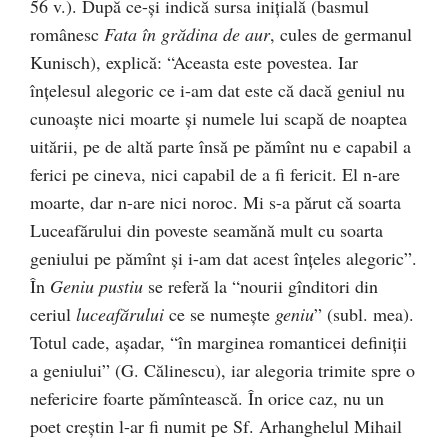
56 v.). După ce-şi indică sursa iniţială (basmul
românesc
Fata în grădina de aur
, cules de germanul
Kunisch), explică: “Aceasta este povestea. Iar
înţelesul alegoric ce i-am dat este că dacă geniul nu
cunoaşte nici moarte şi numele lui scapă de noaptea
uitării, pe de altă parte însă pe pămînt nu e capabil a
ferici pe cineva, nici capabil de a fi fericit. El n-are
moarte, dar n-are nici noroc. Mi s-a părut că soarta
Luceafărului din poveste seamănă mult cu soarta
geniului pe pămînt şi i-am dat acest înţeles alegoric”.
În
Geniu pustiu
se referă la “nourii gînditori din
ceriul
luceafărului
ce se numeşte
geniu
” (subl. mea).
Totul cade, aşadar, “în marginea romanticei definiţii
a geniului” (G. Călinescu), iar alegoria trimite spre o
nefericire foarte pămîntească. În orice caz, nu un
poet creştin l-ar fi numit pe Sf. Arhanghelul Mihail