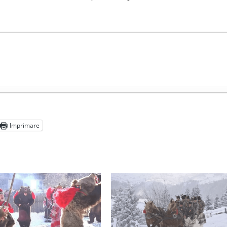
președintele Ucrainei, Volodymyr Zelensky
- 13 mai 2026
aprilie 2026
Imprimare
l poetului Octavian Goga, înlăturat din Iași
- 16 aprilie 2026