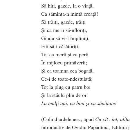
Să hiți, gazde, la o viață,
Ca sămînța-n mintă creață!
Să trăiți, gazde, trăiți
Și ca merii să-nfloriți,
Gîndu să vi-l împliniți,
Fiii să-i căsătoriți,
Tot ca merii și ca perii
În mijlocu primăverii;
Și ca toamna cea bogată,
Ce-i de toate-ndestulată;
Tot la plug cu patru boi
Și la stáulu plin de oi!
La mulți ani, cu bini și cu sănătate!
(Colind ardelenesc; apud
Cu cît cînt, atîta
introductiv de Ovidiu Papadima,
Editura p