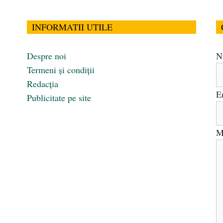
INFORMATII UTILE
Despre noi
N
Termeni și condiții
Redacția
E
Publicitate pe site
M