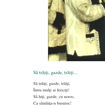
Să trăiți, gazde, trăiți…
Să trăiți, gazde, trăiți,
Întru mulți ai fericiți!
Să hiți, gazde, cu noroc,
Ca sămînța-n busuioc!