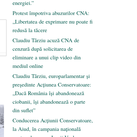
energiei.”
Protest împotriva abuzurilor CNA:
„Libertatea de exprimare nu poate fi
redusă la tăcere
Claudiu Târziu acuză CNA de
cenzură după solicitarea de
eliminare a unui clip video din
mediul online
Claudiu Târziu, europarlamentar și
președinte Acțiunea Conservatoare:
„Dacă România își abandonează
ciobanii, își abandonează o parte
din suflet”
Conducerea Acțiunii Conservatoare,
la Aiud, în campania națională