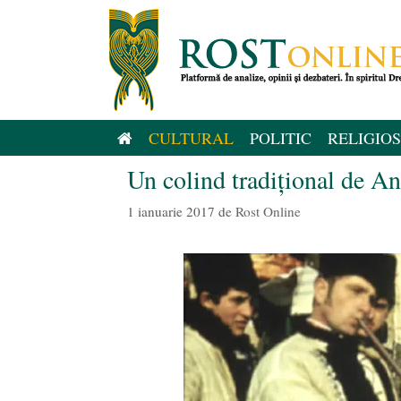
Sari
la
conținut
CULTURAL
POLITIC
RELIGIOS
Un colind tradițional de A
1 ianuarie 2017
de
Rost Online