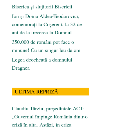
Biserica și slujitorii Bisericii
Ion și Doina Aldea-Teodorovici,
comemorați la Coșereni, la 32 de
ani de la trecerea la Domnul
350.000 de români pot face o
minune! Cu un singur leu de om
Legea deocheată a domnului
Dragnea
ULTIMA REPRIZĂ
Claudiu Târziu, președintele ACT:
„Guvernul împinge România dintr-o
criză în alta. Astăzi, în criza