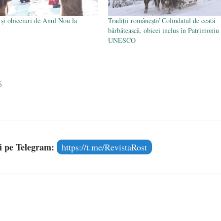
i şi obiceiuri de Anul Nou la
Tradiții românești/ Colindatul de ceată
bărbătească, obicei inclus în Patrimoniu
UNESCO
6
și pe Telegram:
https://t.me/RevistaRost