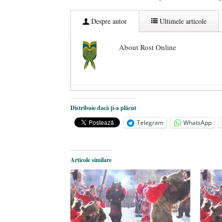
Despre autor
Ultimele articole
About Rost Online
Dezvăluiri cutremurătoare despre 
Distribuie dacă ți-a plăcut
Statul care servește Națiunea
- 21 
Telegram
WhatsApp
Legea Vexler produce efecte. Bustu
Articole similare