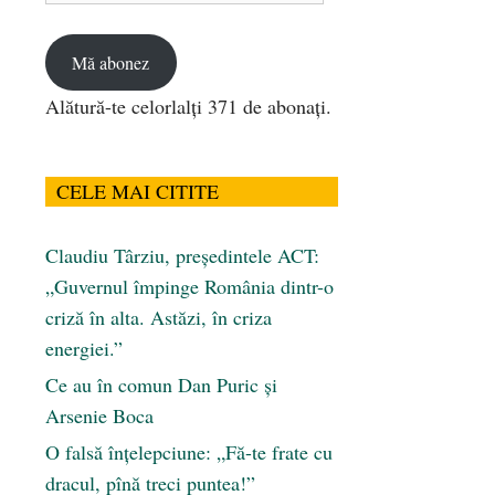
email
Mă abonez
Alătură-te celorlalți 371 de abonați.
CELE MAI CITITE
Claudiu Târziu, președintele ACT:
„Guvernul împinge România dintr-o
criză în alta. Astăzi, în criza
energiei.”
Ce au în comun Dan Puric şi
Arsenie Boca
O falsă înțelepciune: „Fă-te frate cu
dracul, pînă treci puntea!”