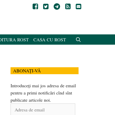
DITURA ROST
CASA CU ROST
ABONAȚI-VĂ
Introduceți mai jos adresa de email
pentru a primi notificări cînd sînt
publicate articole noi.
Adresa
de