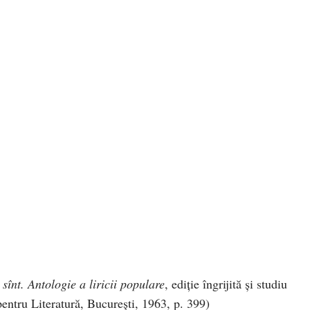
 sînt.
Antologie a liricii populare
, ediție îngrijită ș
i studiu
entru Literatură, București, 1963, p. 399)