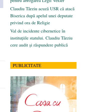
pentru abrogarea Legii Vexler
Claudiu Târziu acuză USR că atacă
Biserica după apelul unei deputate
privind ora de Religie
Val de incidente cibernetice în
instituțiile statului. Claudiu Târziu
cere audit și răspundere publică
PUBLICITATE