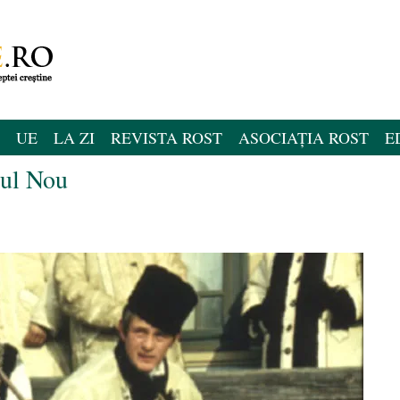
UE
LA ZI
REVISTA ROST
ASOCIAȚIA ROST
E
nul Nou