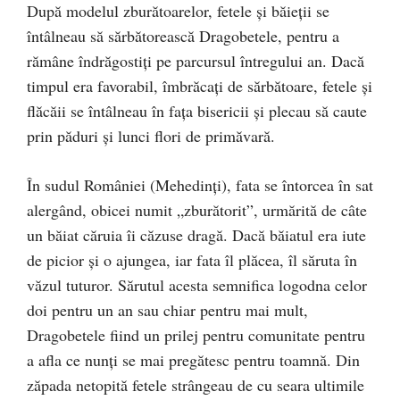
După modelul zburătoarelor, fetele şi băieţii se
întâlneau să sărbătorească Dragobetele, pentru a
rămâne îndrăgostiţi pe parcursul întregului an. Dacă
timpul era favorabil, îmbrăcaţi de sărbătoare, fetele şi
flăcăii se întâlneau în faţa bisericii şi plecau să caute
prin păduri şi lunci flori de primăvară.
În sudul României (Mehedinţi), fata se întorcea în sat
alergând, obicei numit „zburătorit”, urmărită de câte
un băiat căruia îi căzuse dragă. Dacă băiatul era iute
de picior şi o ajungea, iar fata îl plăcea, îl săruta în
văzul tuturor. Sărutul acesta semnifica logodna celor
doi pentru un an sau chiar pentru mai mult,
Dragobetele fiind un prilej pentru comunitate pentru
a afla ce nunţi se mai pregătesc pentru toamnă. Din
zăpada netopită fetele strângeau de cu seara ultimile