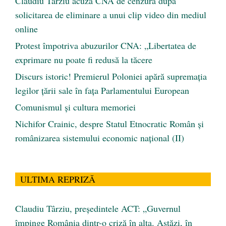
Claudiu Târziu acuză CNA de cenzură după
solicitarea de eliminare a unui clip video din mediul
online
Protest împotriva abuzurilor CNA: „Libertatea de
exprimare nu poate fi redusă la tăcere
Discurs istoric! Premierul Poloniei apără supremația
legilor țării sale în fața Parlamentului European
Comunismul şi cultura memoriei
Nichifor Crainic, despre Statul Etnocratic Român şi
românizarea sistemului economic naţional (II)
ULTIMA REPRIZĂ
Claudiu Târziu, președintele ACT: „Guvernul
împinge România dintr-o criză în alta. Astăzi, în