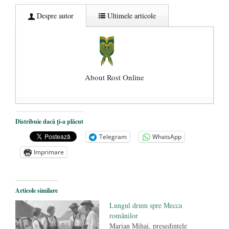
Despre autor
Ultimele articole
About Rost Online
Dezvăluiri cutremurătoare despre
Distribuie dacă ți-a plăcut
președintele Ucrainei, Volodymyr
Telegram
WhatsApp
Zelensky
- 13 mai 2026
Imprimare
Statul care servește Națiunea
- 21 aprilie
2026
Legea Vexler produce efecte. Bustul
Articole similare
poetului Octavian Goga, înlăturat din Iași
Lungul drum spre Mecca
- 16 aprilie 2026
românilor
Marian Mihai, preşedintele