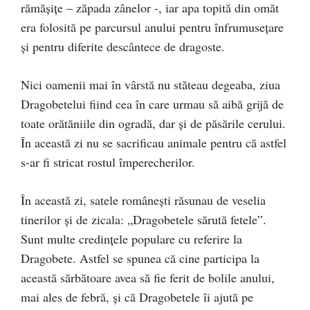
rămăşiţe – zăpada zânelor -, iar apa topită din omăt
era folosită pe parcursul anului pentru înfrumuseţare
şi pentru diferite descântece de dragoste.
Nici oamenii mai în vârstă nu stăteau degeaba, ziua
Dragobetelui fiind cea în care urmau să aibă grijă de
toate orătăniile din ogradă, dar şi de păsările cerului.
În această zi nu se sacrificau animale pentru că astfel
s-ar fi stricat rostul împerecherilor.
În această zi, satele româneşti răsunau de veselia
tinerilor şi de zicala: „Dragobetele sărută fetele”.
Sunt multe credinţele populare cu referire la
Dragobete. Astfel se spunea că cine participa la
această sărbătoare avea să fie ferit de bolile anului,
mai ales de febră, şi că Dragobetele îi ajută pe