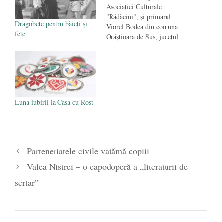
Asociaţiei Culturale
"Rădăcini", şi primarul
Dragobete pentru băieți și
Viorel Bodea din comuna
fete
Orăştioara de Sus, judeţul
Hunedoara, au organizat la
Costeşti o conferinţă
ştiinţifică pe tema originii
Dragobetelui şi a
Mărţişorului. Chiar în ziua
de Dragobete. Cea mai mare
Luna iubirii la Casa cu Rost
surpriză nu a fost conferinţa.
Nu mă aşteptam ca localnicii
să…
Parteneriatele civile vatămă copiii
Valea Nistrei – o capodoperă a „literaturii de
sertar”