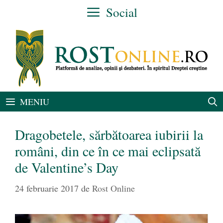
Sari
Social
la
conținut
MENIU
Dragobetele, sărbătoarea iubirii la
români, din ce în ce mai eclipsată
de Valentine’s Day
24 februarie 2017
de
Rost Online