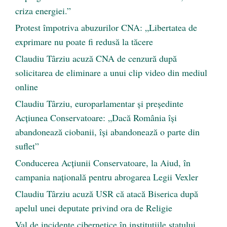
criza energiei.”
Protest împotriva abuzurilor CNA: „Libertatea de
exprimare nu poate fi redusă la tăcere
Claudiu Târziu acuză CNA de cenzură după
solicitarea de eliminare a unui clip video din mediul
online
Claudiu Târziu, europarlamentar și președinte
Acțiunea Conservatoare: „Dacă România își
abandonează ciobanii, își abandonează o parte din
suflet”
Conducerea Acțiunii Conservatoare, la Aiud, în
campania națională pentru abrogarea Legii Vexler
Claudiu Târziu acuză USR că atacă Biserica după
apelul unei deputate privind ora de Religie
Val de incidente cibernetice în instituțiile statului.