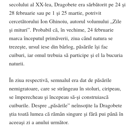
secolului al XX-lea, Dragobete era sărbătorit pe 24 şi
28 februarie sau pe 1 şi 25 martie, potrivit
cercetătorului Ion Ghinoiu, autorul volumului „Zile
şi mituri”. Probabil că, în vechime, 24 februarie
marca începutul primăverii, ziua când natura se
trezeşte, ursul iese din bârlog, păsările îşi fac
cuiburi, iar omul trebuia să participe şi el la bucuria
naturii.
În ziua respectivă, semnalul era dat de păsările
nemigratoare, care se strângeau în stoluri, ciripeau,
se împerecheau şi începeau să-şi construiască
cuiburile. Despre „păsările” neînsoţite la Dragobete
ştia toată lumea că rămân singure şi fără pui până în
aceeaşi zi a anului următor.