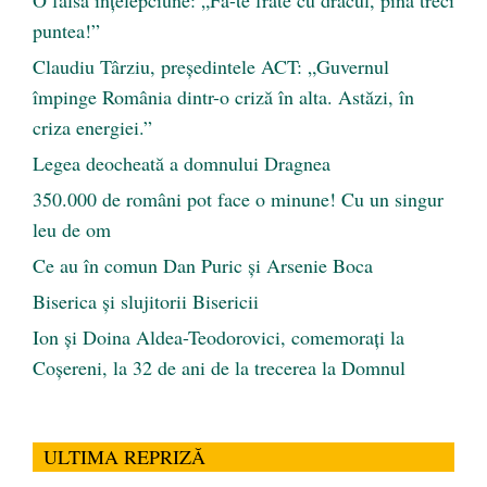
O falsă înțelepciune: „Fă-te frate cu dracul, pînă treci
puntea!”
Claudiu Târziu, președintele ACT: „Guvernul
împinge România dintr-o criză în alta. Astăzi, în
criza energiei.”
Legea deocheată a domnului Dragnea
350.000 de români pot face o minune! Cu un singur
leu de om
Ce au în comun Dan Puric şi Arsenie Boca
Biserica și slujitorii Bisericii
Ion și Doina Aldea-Teodorovici, comemorați la
Coșereni, la 32 de ani de la trecerea la Domnul
ULTIMA REPRIZĂ