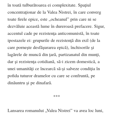
în toată tulburătoarea ei complexitate. Spațiul
concentraționar de la Valea Nistrei, în care converg
toate firele epice, este „ocheanul” prin care ni se
dezvăluie această lume în dureroasă prefacere. Sigur,
accentul cade pe rezistența anticomunistă, în toate
ipostazele ei: grupurile de rezistență din exil (de la
care pornește desfășurarea epică), închisorile și
lagărele de muncă din țară, partizanatul din munți,
dar și rezistența cotidiană, să-i zicem domestică, a
unei umanități ce încearcă să-și salveze condiția în
pofida tuturor dramelor cu care se confruntă, pe
dinăuntru și pe dinafară.
***
Lansarea romanului „Valea Nistrei” va avea loc luni,