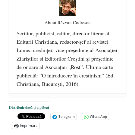
About Răzvan Codrescu
Scriitor, publicist, editor, director literar al
Editurii Christiana, redactor-şef al revistei
Lumea credinţei, vice-preşedinte al Asociaţiei
Ziariştilor şi Editorilor Creştini şi preşedinte
de onoare al Asociaţiei „Rost”. Ultima carte
publicată: ”O introducere în creștinism” (Ed.
Christiana, Bucureşti, 2016).
DANA KONYA-PETRIȘOR, ÎNTRU
Distribuie dacă ți-a plăcut
VEȘNICĂ POMENIRE
- 17 martie 2021
Telegram
WhatsApp
ÎNĂLȚATU-S-A!
- 28 mai 2020
Imprimare
Sic credo – Francisco Franco (1892-1975)