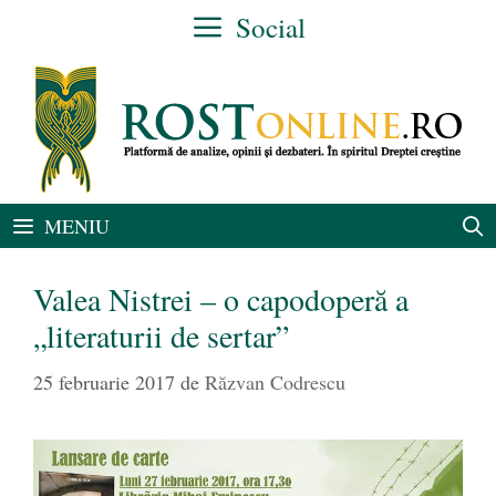
Sari
Social
la
conținut
MENIU
Valea Nistrei – o capodoperă a
„literaturii de sertar”
25 februarie 2017
de
Răzvan Codrescu