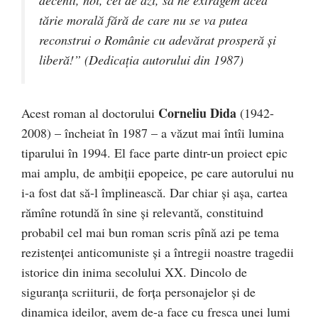
decenii, noi, cei de azi, să ne extragem acea
tărie morală fără de care nu se va putea
reconstrui o Românie cu adevărat prosperă şi
liberă!” (Dedicaţia autorului din 1987)
Corneliu Dida
Acest roman al doctorului
(1942-
2008) – încheiat în 1987 – a văzut mai întîi lumina
tiparului în 1994. El face parte dintr-un proiect epic
mai amplu, de ambiții epopeice, pe care autorului nu
i-a fost dat să-l împlinească. Dar chiar și așa, cartea
rămîne rotundă în sine și relevantă, constituind
probabil cel mai bun roman scris pînă azi pe tema
rezistenței anticomuniste și a întregii noastre tragedii
istorice din inima secolului XX. Dincolo de
siguranța scriiturii, de forța personajelor și de
dinamica ideilor, avem de-a face cu fresca unei lumi