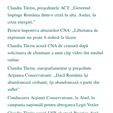
Claudiu Târziu, președintele ACT: „Guvernul
împinge România dintr-o criză în alta. Astăzi, în
criza energiei.”
Protest împotriva abuzurilor CNA: „Libertatea de
exprimare nu poate fi redusă la tăcere
Claudiu Târziu acuză CNA de cenzură după
solicitarea de eliminare a unui clip video din mediul
online
Claudiu Târziu, europarlamentar și președinte
Acțiunea Conservatoare: „Dacă România își
abandonează ciobanii, își abandonează o parte din
suflet”
Conducerea Acțiunii Conservatoare, la Aiud, în
campania națională pentru abrogarea Legii Vexler
Claudiu Târziu acuză USR că atacă Biserica după