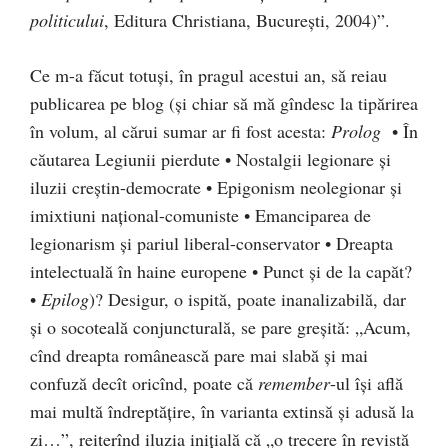
politicului
, Editu­ra Christiana, Bucureşti, 2004)”.
Ce m-a făcut totuși, în pragul acestui an, să reiau
publicarea pe blog (și chiar să mă gîndesc la tipărirea
în volum, al cărui sumar ar fi fost acesta:
Prolog
• În
căutarea Legiunii pierdute • Nostalgii legionare și
iluzii creștin-democrate • Epigonism neolegionar și
imixtiuni național-comuniste • Emanciparea de
legionarism și pariul liberal-conservator • Dreapta
intelectuală în haine europene • Punct și de la capăt?
•
Epilog
)? Desigur, o ispită, poate inanalizabilă, dar
și o socoteală conjuncturală, se pare greșită: „Acum,
cînd dreapta românească pare mai sla­bă și mai
confuză decît oricînd, poate că
remember
-ul își află
mai multă îndreptățire, în varianta extinsă și adusă la
zi…”, reiterînd iluzia inițială că „o trecere în revistă