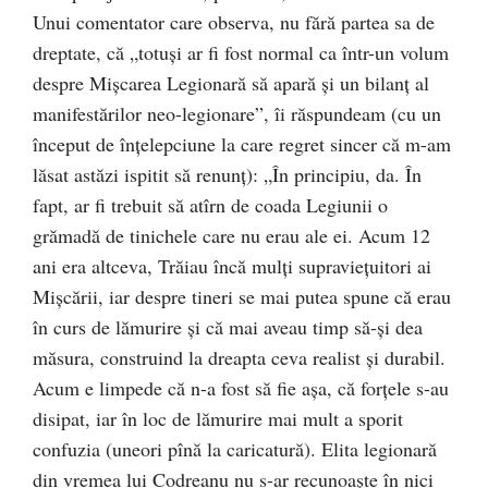
Unui comentator care observa, nu fără partea sa de
dreptate, că „totuși ar fi fost normal ca într-un volum
despre Mișcarea Legionară să apară și un bilanț al
manifestărilor neo-legionare”, îi răspundeam (cu un
început de înțelepciune la care regret sincer că m-am
lăsat astăzi ispitit să renunț): „În principiu, da. În
fapt, ar fi trebuit să atîrn de coada Legiunii o
grămadă de tinichele care nu erau ale ei. Acum 12
ani era altceva, Trăiau încă mulţi supravieţuitori ai
Mişcării, iar despre tineri se mai putea spune că erau
în curs de lămurire şi că mai aveau timp să-şi dea
măsura, construind la dreapta ceva realist şi durabil.
Acum e limpede că n-a fost să fie aşa, că forţele s-au
disipat, iar în loc de lămurire mai mult a sporit
confuzia (uneori pînă la caricatură). Elita legionară
din vremea lui Codreanu nu s-ar recunoaşte în nici