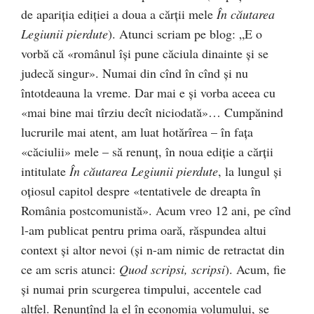
de apariția ediției a doua a cărții mele
În căutarea
Legiunii pierdute
). Atunci scriam pe blog: „E o
vorbă că «românul îşi pune căciula dinainte şi se
judecă singur». Numai din cînd în cînd şi nu
întotdeauna la vreme. Dar mai e şi vorba aceea cu
«mai bine mai tîrziu decît niciodată»… Cumpănind
lucrurile mai atent, am luat hotărîrea – în faţa
«căciulii» mele – să renunţ, în noua ediţie a cărţii
intitulate
În căutarea Legiunii pierdute
, la lungul şi
oţiosul capitol despre «tentativele de dreapta în
România postcomunistă». Acum vreo 12 ani, pe cînd
l-am publicat pentru prima oară, răspundea altui
context şi altor nevoi (şi n-am nimic de retractat din
ce am scris atunci:
Quod scripsi, scripsi
). Acum, fie
şi numai prin scurgerea timpului, accentele cad
altfel. Renunţînd la el în economia volumului, se