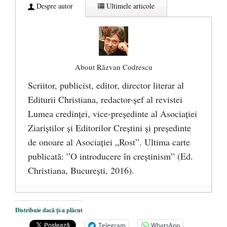
Despre autor
Ultimele articole
About Răzvan Codrescu
Scriitor, publicist, editor, director literar al
Editurii Christiana, redactor-şef al revistei
Lumea credinţei, vice-preşedinte al Asociaţiei
Ziariştilor şi Editorilor Creştini şi preşedinte
de onoare al Asociaţiei „Rost”. Ultima carte
publicată: ”O introducere în creștinism” (Ed.
Christiana, Bucureşti, 2016).
DANA KONYA-PETRIȘOR, ÎNTRU
Distribuie dacă ți-a plăcut
VEȘNICĂ POMENIRE
- 17 martie 2021
Telegram
WhatsApp