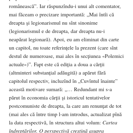
românească”. Iar răspunzîndu-i unui alt comentator,
mai făceam o precizare importantă: „Mai întîi că
dreapta şi legionarismul nu sînt sinonime
(legionarismul e de dreapta, dar dreapta nu-i
neapărat legionară). Apoi, eu am eliminat din carte
un capitol, nu toate referinţele la prezent (care sînt
destul de numeroase, mai ales în secţiunea «Polemici
actuale»)”. Fapt este că ediția a doua a cărții
(altminteri substanțial adăugită) a apărut fără
capitolul respectiv, incluzînd în „Cuvîntul înainte”
această motivare sumară: „… Redun­dant mi s-a
părut în economia cărţii şi istoricul tentativelor
postcomu­niste de dreapta, la care am renunţat de tot
(mai ales că între timp l-am introdus, actualizat pînă
la data respectivă, în structura altui volum:
Car­tea
îndreptărilor. O perspectivă creştină asupra