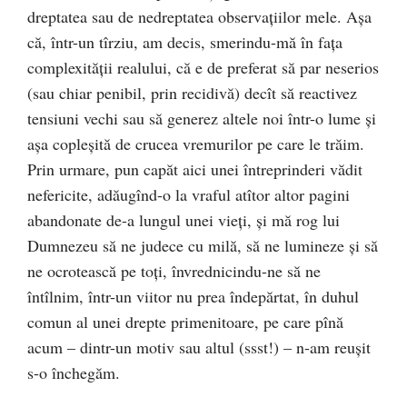
dreptatea sau de nedreptatea observațiilor mele. Așa
că, într-un tîrziu, am decis, smerindu-mă în fața
complexității realului, că e de preferat să par neserios
(sau chiar penibil, prin recidivă) decît să reactivez
tensiuni vechi sau să generez altele noi într-o lume și
așa copleșită de crucea vremurilor pe care le trăim.
Prin urmare, pun capăt aici unei întreprinderi vădit
nefericite, adăugînd-o la vraful atîtor altor pagini
abandonate de-a lungul unei vieți, și mă rog lui
Dumnezeu să ne judece cu milă, să ne lumineze și să
ne ocrotească pe toți, învrednicindu-ne să ne
întîlnim, într-un viitor nu prea îndepărtat, în duhul
comun al unei drepte primenitoare, pe care pînă
acum – dintr-un motiv sau altul (ssst!) – n-am reușit
s-o închegăm.