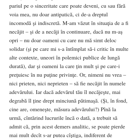
pariul pe o sinceritate care poate deveni, cu sau fără
voia mea, nu doar antipatică, ci de-a dreptul
incomodă și indiscretă. M-am văzut în situația de a fi
necăjit – și de a necăji în continuare, dacă nu m-aș
opri – nu doar oameni cu care nu mă simt deloc
solidar (și pe care mi s-a întîmplat să-i critic în multe
alte contexte, uneori în polemici publice de lungă
durată), dar și oameni la care țin mult și pe care-i
prețuiesc în nu puține privințe. Or, nimeni nu vrea –
nici prieten, nici neprieten – să fie necăjit în numele
adevărului. Iar dacă adevărul tău îl necăjește, mai
degrabă îl ține drept minciună pătimașă. (Și, în fond,
cine are, omenește, măsura adevărului?) Pînă la
urmă, cîntărind lucrurile încă o dată, a trebuit să
admit că, prin acest demers analitic, se poate pierde
mai mult decît s-ar putea cîștiga, indiferent de