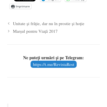
ÎNĂLȚATU-S-A!
- 28 mai 2020
Imprimare
Sic credo – Francisco Franco (1892-1975)
- 25 octombrie 2019
Unitate și frăție, dar nu în prostie și hoție
Marșul pentru Viață 2017
Ne puteți urmări și pe Telegram:
https://t.me/RevistaRost