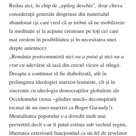
Redau aici, în chip de „epilog deschis”, doar cîteva
considerații generale desprinse din materialul
abandonat (și care cred că ar trebui să ne mobilizeze
la meditație și la acțiune creatoare pe toți cei care
mai credem în posibilitatea și în necesitatea unei
drepte autentice):
„România postcomunistă nici
nu a putut
şi nici
nu a
vrut
cu adevărat să iasă din cercul vicios al stîngii.
Dreapta a continuat să fie diabolizată, atît în
prelungirea ideologiei marxist-leni­niste, cît şi în
sincronie cu ideologia democraţiilor globaliste ale
Occidentului (noua «gîndire unică» deconspirată
tocmai de un euro-marxist ca Roger Garaudy!).
Mentalitatea poporului s-a do­ve­dit mult mai
pervertită decît s-ar fi putut estima sub vechiul regim,
libertatea exterioară funcţionînd ca un fel de revelator