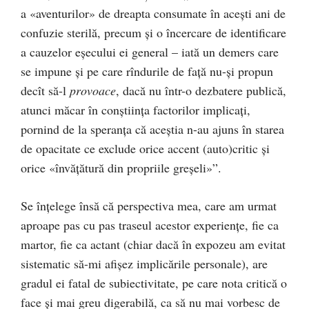
a «aventurilor» de dreapta consumate în aceşti ani de
confuzie sterilă, precum şi o încercare de iden­ti­ficare
a cauzelor eşecului ei general – iată un demers care
se impune şi pe care rîndurile de faţă nu-şi propun
decît să-l
pro­voace
, dacă nu într-o dezbatere publică,
atunci măcar în conşti­inţa factorilor implicaţi,
pornind de la speranţa că aceştia n-au ajuns în starea
de opacitate ce exclude orice accent (auto)critic şi
orice «învăţătură din propriile greşeli»”.
Se înțelege însă că perspectiva mea, care am urmat
aproape pas cu pas traseul acestor experiențe, fie ca
martor, fie ca actant (chiar dacă în expozeu am evitat
sistematic să-mi afișez implicările personale), are
gradul ei fatal de subiectivitate, pe care nota critică o
face și mai greu digerabilă, ca să nu mai vorbesc de