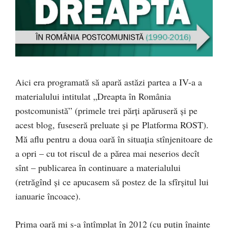
Aici era programată să apară astăzi partea a IV-a a
materialului intitulat „Dreapta în România
postcomunistă” (primele trei părți apăruseră și pe
acest blog, fuseseră preluate și pe Platforma ROST).
Mă aflu pentru a doua oară în situația stînjenitoare de
a opri – cu tot riscul de a părea mai neserios decît
sînt – publicarea în continuare a materialului
(retrăgînd și ce apucasem să postez de la sfîrșitul lui
ianuarie încoace).
Prima oară mi s-a întîmplat în 2012 (cu puțin înainte