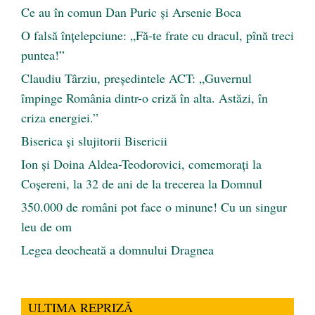
Ce au în comun Dan Puric şi Arsenie Boca
O falsă înțelepciune: „Fă-te frate cu dracul, pînă treci
puntea!”
Claudiu Târziu, președintele ACT: „Guvernul
împinge România dintr-o criză în alta. Astăzi, în
criza energiei.”
Biserica și slujitorii Bisericii
Ion și Doina Aldea-Teodorovici, comemorați la
Coșereni, la 32 de ani de la trecerea la Domnul
350.000 de români pot face o minune! Cu un singur
leu de om
Legea deocheată a domnului Dragnea
ULTIMA REPRIZĂ