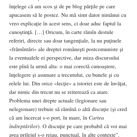
înţelege că am scos şi de pe blog părţile pe care
apucasem să le postez. Nu mă simt dator nimănui cu
vreo explicaţie în acest sens, ci doar aduc faptul la
cunoştinţă. […] Oricum, în carte rămîn destule
referiri, directe sau doar tangenţiale, la nu puţinele
«frămîntări» ale dreptei româneşti postcomuniste şi
la eventualele ei perspective, dar miza discursului
este pînă la urmă alta: o mai corectă cunoaştere,
înţelegere şi asumare a trecutului, cu bunele şi cu
relele lui. Din orice «lecţie» a istoriei este de învăţat,
dar nimic din trecut nu se reiterează ca atare.
Problema unei drepte actuale (legionare sau
nelegionare) trebuie să rămînă o altă discuţie (şi cred
că am încercat s-o port, în mare, în
Cartea
îndreptărilor
). O discuţie pe care probabil că voi mai
avea prilejul s-o reiau, punctual, în alte contexte”.