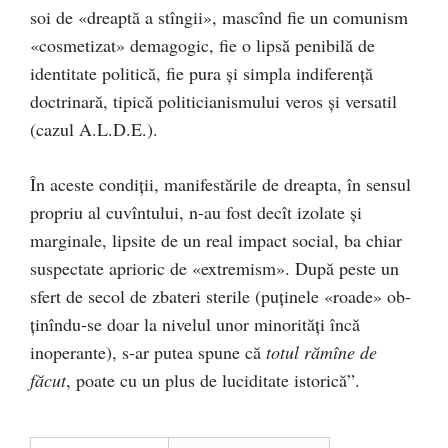
soi de «dreaptă a stîngii», mascînd fie un comunism
«cosmetizat» de­ma­gogic, fie o lipsă penibilă de
identitate politică, fie pura şi sim­pla indiferenţă
doctrinară, tipică politicianismului veros şi versatil
(cazul A.L.D.E.).
În aceste condiţii, manifestările de dreapta, în sensul
pro­priu al cuvîntului, n-au fost decît izolate şi
marginale, lipsite de un real impact social, ba chiar
suspectate aprioric de «extre­mism». După peste un
sfert de secol de zbateri sterile (puţinele «roa­de» ob­
ţi­nîndu-se doar la nivelul unor minorităţi încă
inoperan­te), s-ar putea spune că
totul rămîne de
făcut
, poate cu un plus de luciditate istorică”.