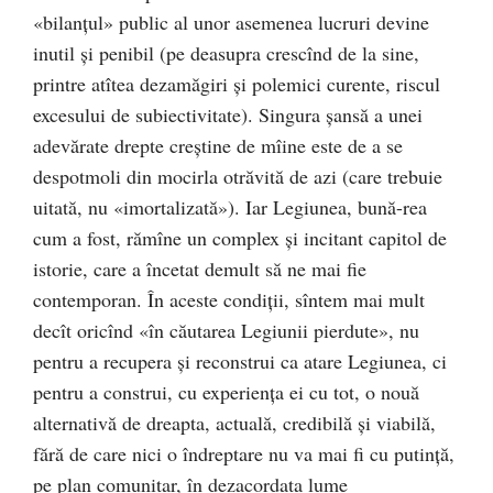
«bilanţul» public al unor asemenea lucruri devine
inutil şi penibil (pe deasupra crescînd de la sine,
printre atîtea dezamăgiri şi polemici curente, riscul
excesului de subiectivitate). Singura şansă a unei
adevărate drepte creştine de mîine este de a se
despotmoli din mocirla otrăvită de azi (care trebuie
uitată, nu «imortalizată»). Iar Legiunea, bună-rea
cum a fost, rămîne un complex şi incitant capitol de
istorie, care a încetat demult să ne mai fie
contemporan. În aceste condiţii, sîntem mai mult
decît oricînd «în căutarea Legiunii pierdute», nu
pentru a recupera şi reconstrui ca atare Legiunea, ci
pentru a construi, cu experienţa ei cu tot, o nouă
alternativă de dreapta, actuală, credibilă şi viabilă,
fără de care nici o îndreptare nu va mai fi cu putinţă,
pe plan comunitar, în dezacordata lume