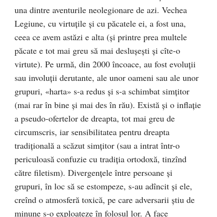
una dintre aventurile neolegionare de azi. Vechea
Legiune, cu virtuţile şi cu păcatele ei, a fost una,
ceea ce avem astăzi e alta (şi printre prea multele
păcate e tot mai greu să mai desluşeşti și cîte-o
virtute). Pe urmă, din 2000 încoace, au fost evoluţii
sau involuţii derutante, ale unor oameni sau ale unor
grupuri, «harta» s-a redus şi s-a schimbat simţitor
(mai rar în bine şi mai des în rău). Există şi o inflaţie
a pseudo-ofertelor de dreapta, tot mai greu de
circumscris, iar sensibilitatea pentru dreapta
tradiţională a scăzut simţitor (sau a intrat într-o
periculoasă confuzie cu tradiţia ortodoxă, tinzînd
către filetism). Divergenţele între persoane şi
grupuri, în loc să se estompeze, s-au adîncit şi ele,
creînd o atmosferă toxică, pe care adversarii ştiu de
minune s-o exploateze în folosul lor. A face