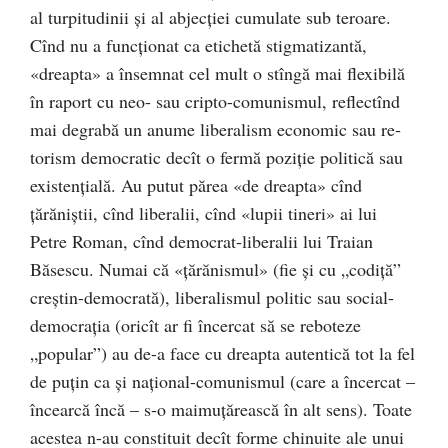
al turpitudinii şi al abjecţiei cumulate sub teroare.
Cînd nu a func­ţionat ca etichetă stigmatizantă,
«dreapta» a însemnat cel mult o stîngă mai flexibilă
în raport cu neo- sau cripto-comunismul, reflectînd
mai degrabă un anume liberalism economic sau re­
torism democratic decît o fermă poziţie politică sau
existen­ţială. Au putut părea «de dreapta» cînd
ţărăniştii, cînd liberalii, cînd «lupii tineri» ai lui
Petre Roman, cînd democrat-liberalii lui Traian
Băsescu. Numai că «ţărănismul» (fie și cu „codiță”
creștin-democrată), libe­ra­lismul politic sau social-
democraţia (oricît ar fi încercat să se reboteze
„popular”) au de-a face cu dreapta au­ten­tică tot la fel
de puţin ca şi naţional-comunismul (care a încercat –
încearcă încă – s-o maimuţărească în alt sens). Toate
acestea n-au constituit decît forme chinuite ale unui