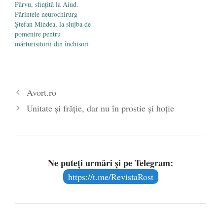
Pârvu, sfințită la Aiud.
Părintele neurochirurg
Ștefan Mindea, la slujba de
pomenire pentru
mărturisitorii din închisori
Avort.ro
Unitate și frăție, dar nu în prostie și hoție
Ne puteți urmări și pe Telegram:
https://t.me/RevistaRost