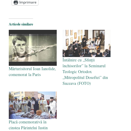
Imprimare
Statul care servește Națiunea
- 21 aprilie
2026
Legea Vexler produce efecte. Bustul
Articole similare
poetului Octavian Goga, înlăturat din Iași
- 16 aprilie 2026
Întâlnire cu „Sfinții
închisorilor” la Seminarul
Mărturisitorul Ioan Ianolide,
Teologic Ortodox
comemorat la Paris
„Mitropolitul Dosoftei” din
Suceava (FOTO)
Placă comemorativă în
cinstea Părintelui Iustin