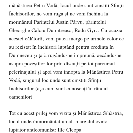
mănăstirea Petru Vodă, locul unde sunt cinstiti Sfinții
Închisorilor, ne vom ruga și ne vom închina la
mormântul Parintelui Justin Pârvu, părintelui
Gheorghe Calciu Dumitreasa, Radu Gyr…
Cu ocazia
acestei călătorii, vom putea merge pe urmele celor ce
au rezistat în închisori luptând pentru credința în
Dumnezeu și țară rugându-ne împreună, a
ecându-ne
asupra poveștilor lor prin discuții pe tot parcursul
pelerinajului și apoi vom înnopta la Mănăstirea Petru
Vodă, singurul loc unde sunt cinstiti Sfinții
Închisorilor (așa cum sunt cunoscuți în rândul
oamenilor).
Tot cu acest prilej vom vizita și Mănăstirea Sihăstria,
locul unde înmormântat un alt mare duhovnic –
luptator anticomunist: Ilie Cleopa.