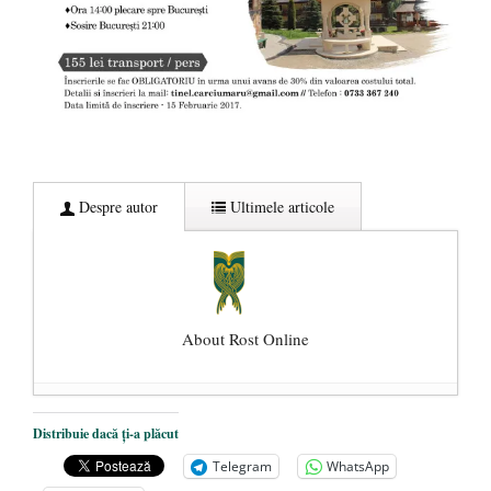
Despre autor
Ultimele articole
About Rost Online
Dezvăluiri cutremurătoare despre
Distribuie dacă ți-a plăcut
președintele Ucrainei, Volodymyr
Telegram
WhatsApp
Zelensky
- 13 mai 2026