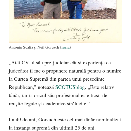
Antonin Scalia și Neil Gorusch (
sursa
)
„Atât CV-ul său pre-judiciar cât și experiența ca
judecător îl fac o propunere naturală pentru o numire
la Curtea Supremă din partea unui președinte
Republican,” notează
SCOTUSblog
. „Este relativ
tânăr, iar istoricul său profesional este ticsit de
reușite legale și academice strălucite.”
La 49 de ani, Gorsuch este cel mai tânăr nominalizat
la instanța supremă din ultimii 25 de ani.