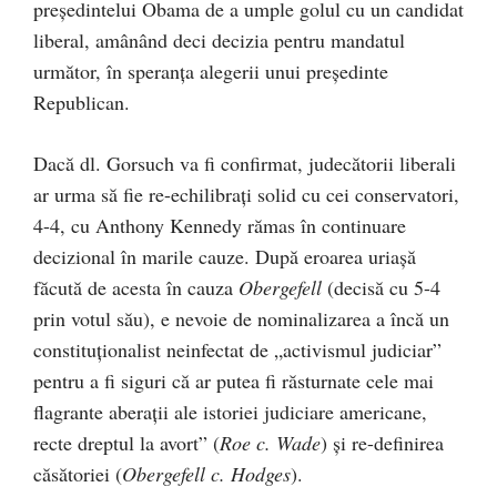
președintelui Obama de a umple golul cu un candidat
liberal, amânând deci decizia pentru mandatul
următor, în speranța alegerii unui președinte
Republican.
Dacă dl. Gorsuch va fi confirmat, judecătorii liberali
ar urma să fie re-echilibrați solid cu cei conservatori,
4-4, cu Anthony Kennedy rămas în continuare
decizional în marile cauze. După eroarea uriașă
făcută de acesta în cauza
Obergefell
(decisă cu 5-4
prin votul său), e nevoie de nominalizarea a încă un
constituționalist neinfectat de „activismul judiciar”
pentru a fi siguri că ar putea fi răsturnate cele mai
flagrante aberații ale istoriei judiciare americane,
recte dreptul la avort” (
Roe c. Wade
) și re-definirea
căsătoriei (
Obergefell c. Hodges
).