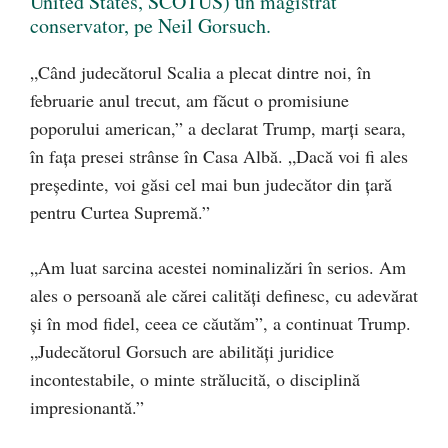
United States, SCOTUS) un magistrat
conservator, pe Neil Gorsuch.
„Când judecătorul Scalia a plecat dintre noi, în
februarie anul trecut, am făcut o promisiune
poporului american,” a declarat Trump, marți seara,
în fața presei strânse în Casa Albă. „Dacă voi fi ales
președinte, voi găsi cel mai bun judecător din țară
pentru Curtea Supremă.”
„Am luat sarcina acestei nominalizări în serios. Am
ales o persoană ale cărei calități definesc, cu adevărat
și în mod fidel, ceea ce căutăm”, a continuat Trump.
„Judecătorul Gorsuch are abilități juridice
incontestabile, o minte strălucită, o disciplină
impresionantă.”