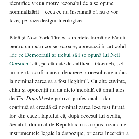
identifice vreun motiv rezonabil de a se opune
nominalizării – ceea ce nu înseamnă că nu o vor
face, pe baze desigur ideologice.
Până și New York Times, sub nicio formă de bănuit
pentru simpatii conservatoare, apreciază în articolul
„
de ce Democrații ar trebui să i se opună lui Neil
Gorsuch”
că „pe cât este de calificat” Gorsuch, „el
nu merită confirmarea, deoarece procesul care a dus
la nominalizarea sa a fost ilegitim”. Cu alte cuvinte,
chiar și oponenții nu au nicio îndoială că omul ales
de
The Donald
este potrivit profesional – dar
continuă să creadă că nominalizarea le-a fost furată
lor, din cauza faptului că, după decesul lui Scalia,
Senatul, dominat de Republicani s-a opus, uzând de
instrumentele legale la dispoziție, oricărei încercări a