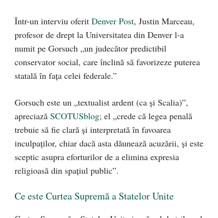
Într-un interviu oferit
Denver Post
, Justin Marceau,
profesor de drept la Universitatea din Denver l-a
numit pe Gorsuch „un judecător predictibil
conservator social, care înclină să favorizeze puterea
statală în fața celei federale.”
Gorsuch este un „textualist ardent (ca și Scalia)”,
apreciază
SCOTUSblog
; el „crede că legea penală
trebuie să fie clară și interpretată în favoarea
inculpaților, chiar dacă asta dăunează acuzării, și este
sceptic asupra eforturilor de a elimina expresia
religioasă din spațiul public”.
Ce este Curtea Supremă a Statelor Unite