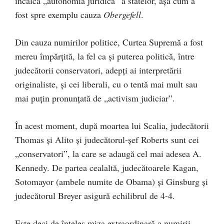
încalcă „autonomia juridică” a statelor, așa cum a
fost spre exemplu cauza
Obergefell
.
Din cauza numirilor politice, Curtea Supremă a fost
mereu împărțită, la fel ca și puterea politică, între
judecătorii conservatori, adepți ai interpretării
originaliste, și cei liberali, cu o tentă mai mult sau
mai puțin pronunțată de „activism judiciar”.
În acest moment, după moartea lui Scalia, judecătorii
Thomas şi Alito și judecătorul-șef Roberts sunt cei
„conservatori”, la care se adaugă cel mai adesea A.
Kennedy. De partea cealaltă, judecătoarele Kagan,
Sotomayor (ambele numite de Obama) și Ginsburg și
judecătorul Breyer asigură echilibrul de 4-4.
Este deci de înțeles miza extraordinară a numirii