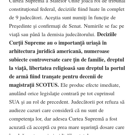
Curtea Supremă a Statelor Unite joacă rol de tribunal
constituțional federal, deciziile fiind luate în complet
de 9 judecători. Aceștia sunt numiți în funcție de
Președinte și confirmați de Senat. Numirile se fac pe
Deciziile
viață sau până la demisia judecătorului.
Curții Supreme au o importanță uriașă în
arhitectura juridică americană, numeroase
subiecte controversate care țin de familie, dreptul
la viață, libertatea religioasă sau dreptul la portul
de armă fiind tranșate pentru decenii de
magistrații SCOTUS.
Ele produc efecte imediate,
anulând orice legislație contrară pe tot cuprinsul
SUA și au rol de precedent. Judecătorii pot refuza să
audieze cazuri care consideră că nu sunt de
competența lor, dar adesea Curtea Supremă a fost
acuzată că acceptă cu prea mare ușurință dosare care