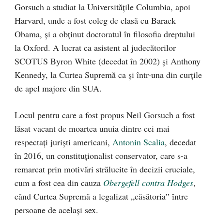
Gorsuch a studiat la Universitățile Columbia, apoi
Harvard, unde a fost coleg de clasă cu Barack
Obama, și a obținut doctoratul în filosofia dreptului
la Oxford. A lucrat ca asistent al judecătorilor
SCOTUS Byron White (decedat în 2002) și Anthony
Kennedy, la Curtea Supremă ca și într-una din curțile
de apel majore din SUA.
Locul pentru care a fost propus Neil Gorsuch a fost
lăsat vacant de moartea unuia dintre cei mai
respectați juriști americani,
Antonin Scalia
, decedat
în 2016, un constituționalist conservator, care s-a
remarcat prin motivări strălucite în decizii cruciale,
cum a fost cea din cauza
Obergefell contra Hodges
,
când Curtea Supremă a legalizat „căsătoria” între
persoane de același sex.