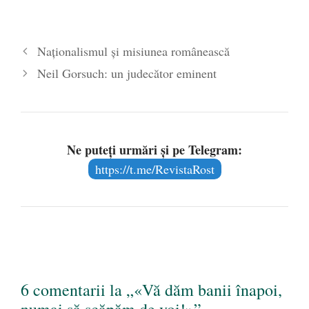
- 25 octombrie 2019
Naționalismul și misiunea românească
Neil Gorsuch: un judecător eminent
Ne puteți urmări și pe Telegram:
https://t.me/RevistaRost
6 comentarii la „«Vă dăm banii înapoi,
numai să scăpăm de voi!»”