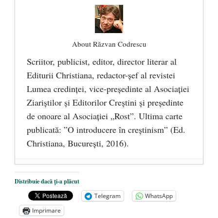
About Răzvan Codrescu
Scriitor, publicist, editor, director literar al
Editurii Christiana, redactor-şef al revistei
Lumea credinţei, vice-preşedinte al Asociaţiei
Ziariştilor şi Editorilor Creştini şi preşedinte
de onoare al Asociaţiei „Rost”. Ultima carte
publicată: ”O introducere în creștinism” (Ed.
Christiana, Bucureşti, 2016).
DANA KONYA-PETRIȘOR, ÎNTRU
Distribuie dacă ți-a plăcut
VEȘNICĂ POMENIRE
- 17 martie 2021
Telegram
WhatsApp
ÎNĂLȚATU-S-A!
- 28 mai 2020
Imprimare
Sic credo – Francisco Franco (1892-1975)