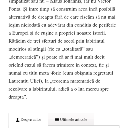
simpatizat sau nu – Klaus Iohannis, iar nu Victor
Ponta. Și între timp să construim acea încă posibilă
alternativă de dreapta fără de care riscăm să nu mai
ieșim niciodată cu adevărat din condiția de periferie
a Europei și de rușine a propriei noastre istorii.
Rătăcim de trei sferturi de secol prin labirintul
mocirlos al stîngii (fie ea „totalitară” sau
„democratică”) și poate că ar fi mai mult decît
oricînd cazul să facem trimitere în context, fie şi
numai cu titlu meta¬foric (cum obişnuia regretatul
Laurenţiu Ulici), la „teorema matematică de
rezolvare a labirintului, adică a o lua mereu spre
dreapta”.
Despre autor
Ultimele articole