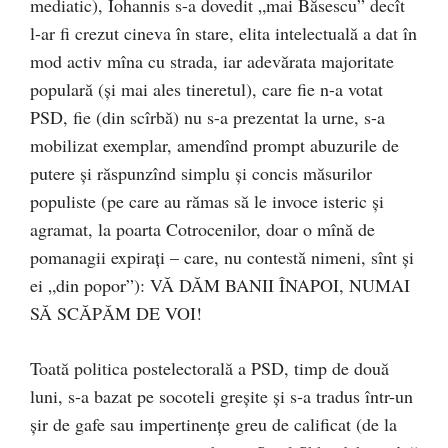
mediatic), Iohannis s-a dovedit „mai Băsescu” decît
l-ar fi crezut cineva în stare, elita intelectuală a dat în
mod activ mîna cu strada, iar adevărata majoritate
populară (și mai ales tineretul), care fie n-a votat
PSD, fie (din scîrbă) nu s-a prezentat la urne, s-a
mobilizat exemplar, amendînd prompt abuzurile de
putere și răspunzînd simplu și concis măsurilor
populiste (pe care au rămas să le invoce isteric și
agramat, la poarta Cotrocenilor, doar o mînă de
pomanagii expirați – care, nu contestă nimeni, sînt și
ei „din popor”): VĂ DĂM BANII ÎNAPOI, NUMAI
SĂ SCĂPĂM DE VOI!
Toată politica postelectorală a PSD, timp de două
luni, s-a bazat pe socoteli greșite și s-a tradus într-un
șir de gafe sau impertinențe greu de calificat (de la