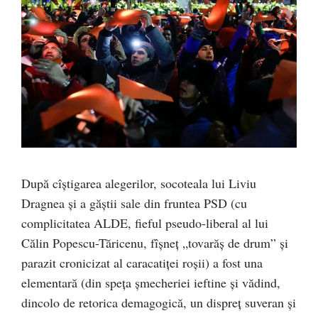
După cîștigarea alegerilor, socoteala lui Liviu
Dragnea și a găștii sale din fruntea PSD (cu
complicitatea ALDE, fieful pseudo-liberal al lui
Călin Popescu-Tăricenu, fîșneț „tovarăș de drum” și
parazit cronicizat al caracatiței roșii) a fost una
elementară (din speța șmecheriei ieftine și vădind,
dincolo de retorica demagogică, un dispreț suveran și