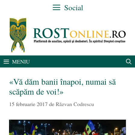
Sari
Social
la
conținut
MENIU
«Vă dăm banii înapoi, numai să
scăpăm de voi!»
15 februarie 2017
de
Răzvan Codrescu