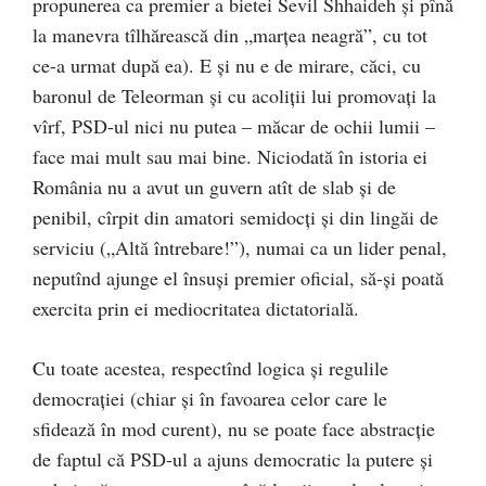
propunerea ca premier a bietei Sevil Shhaideh și pînă
la manevra tîlhărească din „marțea neagră”, cu tot
ce-a urmat după ea). E și nu e de mirare, căci, cu
baronul de Teleorman și cu acoliții lui promovați la
vîrf, PSD-ul nici nu putea – măcar de ochii lumii –
face mai mult sau mai bine. Niciodată în istoria ei
România nu a avut un guvern atît de slab și de
penibil, cîrpit din amatori semidocți și din lingăi de
serviciu („Altă întrebare!”), numai ca un lider penal,
neputînd ajunge el însuși premier oficial, să-și poată
exercita prin ei mediocritatea dictatorială.
Cu toate acestea, respectînd logica și regulile
democrației (chiar și în favoarea celor care le
sfidează în mod curent), nu se poate face abstracție
de faptul că PSD-ul a ajuns democratic la putere și