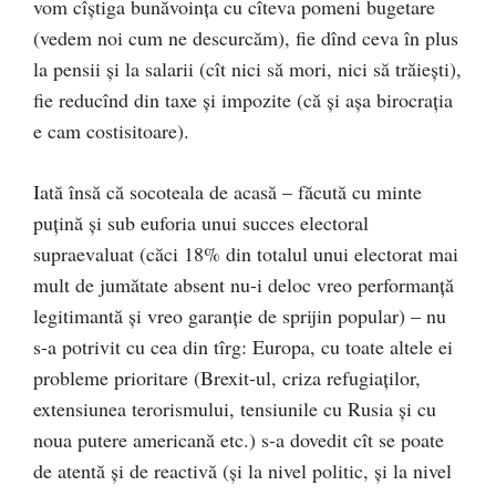
vom cîștiga bunăvoința cu cîteva pomeni bugetare
(vedem noi cum ne descurcăm), fie dînd ceva în plus
la pensii și la salarii (cît nici să mori, nici să trăiești),
fie reducînd din taxe și impozite (că și așa birocrația
e cam costisitoare).
Iată însă că socoteala de acasă – făcută cu minte
puțină și sub euforia unui succes electoral
supraevaluat (căci 18% din totalul unui electorat mai
mult de jumătate absent nu-i deloc vreo performanță
legitimantă și vreo garanție de sprijin popular) – nu
s-a potrivit cu cea din tîrg: Europa, cu toate altele ei
probleme prioritare (Brexit-ul, criza refugiaților,
extensiunea terorismului, tensiunile cu Rusia și cu
noua putere americană etc.) s-a dovedit cît se poate
de atentă și de reactivă (și la nivel politic, și la nivel