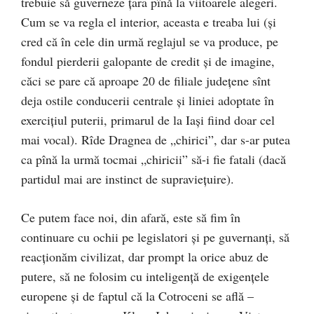
trebuie să guverneze țara pînă la viitoarele alegeri.
Cum se va regla el interior, aceasta e treaba lui (și
cred că în cele din urmă reglajul se va produce, pe
fondul pierderii galopante de credit și de imagine,
căci se pare că aproape 20 de filiale județene sînt
deja ostile conducerii centrale și liniei adoptate în
exercițiul puterii, primarul de la Iași fiind doar cel
mai vocal). Rîde Dragnea de „chirici”, dar s-ar putea
ca pînă la urmă tocmai „chiricii” să-i fie fatali (dacă
partidul mai are instinct de supraviețuire).
Ce putem face noi, din afară, este să fim în
continuare cu ochii pe legislatori și pe guvernanți, să
reacționăm civilizat, dar prompt la orice abuz de
putere, să ne folosim cu inteligență de exigențele
europene și de faptul că la Cotroceni se află –