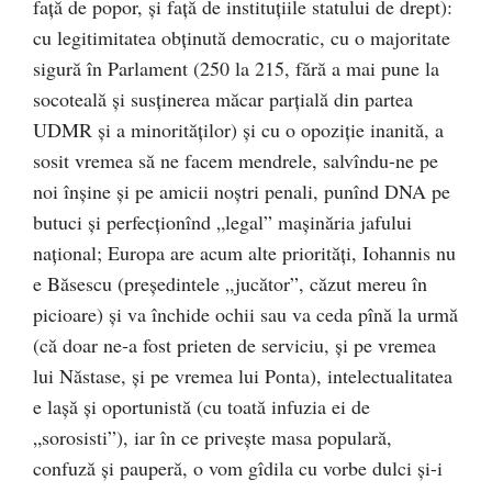
față de popor, și față de instituțiile statului de drept):
cu legitimitatea obținută democratic, cu o majoritate
sigură în Parlament (250 la 215, fără a mai pune la
socoteală și susținerea măcar parțială din partea
UDMR și a minorităților) și cu o opoziție inanită, a
sosit vremea să ne facem mendrele, salvîndu-ne pe
noi înșine și pe amicii noștri penali, punînd DNA pe
butuci și perfecționînd „legal” mașinăria jafului
național; Europa are acum alte priorități, Iohannis nu
e Băsescu (președintele „jucător”, căzut mereu în
picioare) și va închide ochii sau va ceda pînă la urmă
(că doar ne-a fost prieten de serviciu, și pe vremea
lui Năstase, și pe vremea lui Ponta), intelectualitatea
e lașă și oportunistă (cu toată infuzia ei de
„sorosisti”), iar în ce privește masa populară,
confuză și pauperă, o vom gîdila cu vorbe dulci și-i