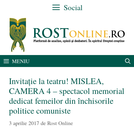
Sari
Social
la
conținut
MENIU
Invitație la teatru! MISLEA,
CAMERA 4 – spectacol memorial
dedicat femeilor din închisorile
politice comuniste
3 aprilie 2017
de
Rost Online