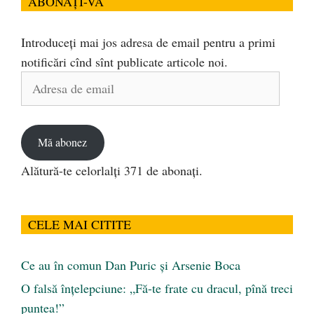
ABONAȚI-VĂ
Introduceți mai jos adresa de email pentru a primi
notificări cînd sînt publicate articole noi.
Adresa
de
email
Mă abonez
Alătură-te celorlalți 371 de abonați.
CELE MAI CITITE
Ce au în comun Dan Puric şi Arsenie Boca
O falsă înțelepciune: „Fă-te frate cu dracul, pînă treci
puntea!”