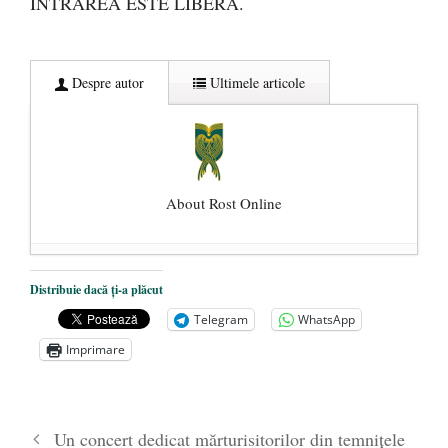
INTRAREA ESTE LIBERĂ.
Despre autor
Ultimele articole
About Rost Online
Dezvăluiri cutremurătoare despre
Distribuie dacă ți-a plăcut
președintele Ucrainei, Volodymyr
Telegram
WhatsApp
Zelensky
- 13 mai 2026
Imprimare
Statul care servește Națiunea
- 21 aprilie
2026
Legea Vexler produce efecte. Bustul
Un concert dedicat mărturisitorilor din temniţele
poetului Octavian Goga, înlăturat din Iași