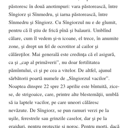
păstoresc în două anotimpuri: vara păstorească, între
Sîngiorz şi Sînmedru, şi iarna păstorească, între
Sînmedru şi Sîngiorz. Cu Sîngiorzul nu e de glumit,
pentru că îl ştiu de frică pînă şi balaurii. Umblînd
călare, cum îl vedem şi-n icoane, el trece, în anumite
zone, şi drept un fel de ocrotitor al cailor şi
călăreţilor. Mai generală este credinţa că el asigură,
ca şi „cap al primăverii”, nu doar fertilitatea
pămîntului, ci şi pe cea a vitelor. De altfel, ajunul
sărbătorii poartă numele de „Sîngiorzul vacilor”.
Noaptea dinspre 22 spre 23 aprilie este bîntuită, zice-
se, de strigoaice, care, printre alte blestemăţii, umblă
să ia laptele vacilor, pe care uneori călăresc
nevăzute. De Sîngiorz, se pun ramuri verzi pe la
uşile, ferestrele sau grinzile caselor, dar şi pe la
grajduri, pentru protecţie şi noroc. Pentru morţi, dacă