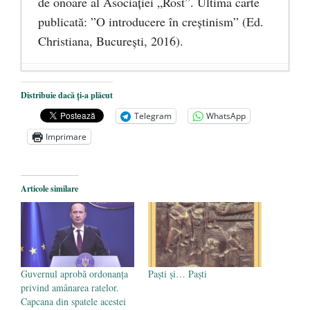
de onoare al Asociaţiei „Rost”. Ultima carte
publicată: ”O introducere în creștinism” (Ed.
Christiana, Bucureşti, 2016).
DANA KONYA-PETRIȘOR, ÎNTRU
Distribuie dacă ți-a plăcut
VEȘNICĂ POMENIRE
- 17 martie 2021
Telegram
WhatsApp
ÎNĂLȚATU-S-A!
- 28 mai 2020
Imprimare
Sic credo – Francisco Franco (1892-1975)
- 25 octombrie 2019
Articole similare
Guvernul aprobă ordonanța
Paști și… Paști
privind amânarea ratelor.
Capcana din spatele acestei