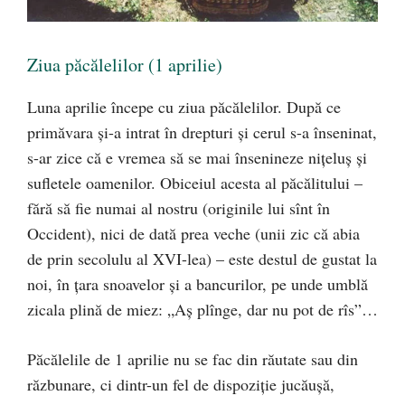
Ziua păcălelilor (1 aprilie)
Luna aprilie începe cu ziua păcălelilor. După ce
primăvara şi-a intrat în drepturi şi cerul s-a înseninat,
s-ar zice că e vremea să se mai însenineze niţeluş şi
sufletele oamenilor. Obiceiul acesta al păcălitului –
fără să fie numai al nostru (originile lui sînt în
Occident), nici de dată prea veche (unii zic că abia
de prin secolulu al XVI-lea) – este destul de gustat la
noi, în ţara snoavelor şi a bancurilor, pe unde umblă
zicala plină de miez: „Aş plînge, dar nu pot de rîs”…
Păcălelile de 1 aprilie nu se fac din răutate sau din
răzbunare, ci dintr-un fel de dispoziţie jucăuşă,