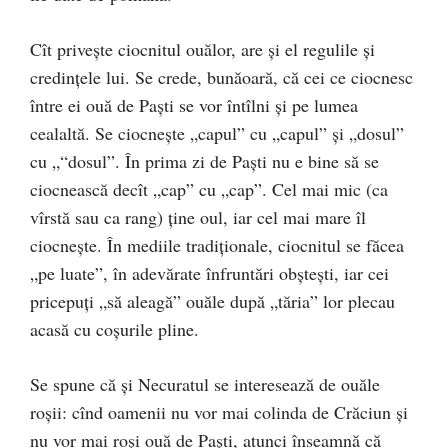
Cît priveşte ciocnitul ouălor, are şi el regulile şi
credinţele lui. Se crede, bunăoară, că cei ce ciocnesc
între ei ouă de Paşti se vor întîlni şi pe lumea
cealaltă. Se ciocneşte „capul” cu „capul” şi „dosul”
cu „“dosul”. În prima zi de Paşti nu e bine să se
ciocnească decît „cap” cu „cap”. Cel mai mic (ca
vîrstă sau ca rang) ţine oul, iar cel mai mare îl
ciocneşte. În mediile tradiţionale, ciocnitul se făcea
„pe luate”, în adevărate înfruntări obşteşti, iar cei
pricepuţi „să aleagă” ouăle după „tăria” lor plecau
acasă cu coşurile pline.
Se spune că şi Necuratul se interesează de ouăle
roşii: cînd oamenii nu vor mai colinda de Crăciun şi
nu vor mai roşi ouă de Paşti, atunci înseamnă că