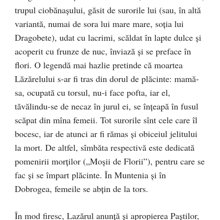
trupul ciobănaşului, găsit de surorile lui (sau, în altă
variantă, numai de sora lui mare mare, soţia lui
Dragobete), udat cu lacrimi, scăldat în lapte dulce şi
acoperit cu frunze de nuc, înviază şi se preface în
flori. O legendă mai hazlie pretinde că moartea
Lăzărelului s-ar fi tras din dorul de plăcinte: mamă-
sa, ocupată cu torsul, nu-i face pofta, iar el,
tăvălindu-se de necaz în jurul ei, se înţeapă în fusul
scăpat din mîna femeii. Tot surorile sînt cele care îl
bocesc, iar de atunci ar fi rămas şi obiceiul jelitului
la mort. De altfel, sîmbăta respectivă este dedicată
pomenirii morţilor („Moşii de Florii”), pentru care se
fac şi se împart plăcinte. În Muntenia şi în
Dobrogea, femeile se abţin de la tors.
În mod firesc, Lazărul anunţă şi apropierea Paştilor,