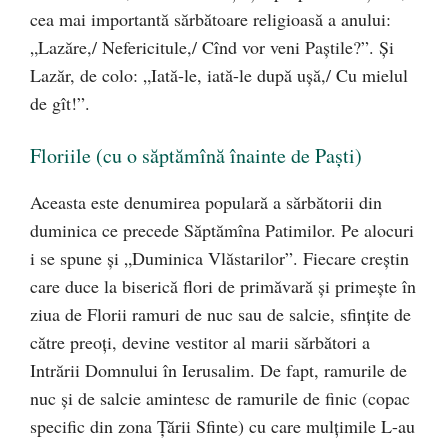
cea mai importantă sărbătoare religioasă a anului:
„Lazăre,/ Nefericitule,/ Cînd vor veni Paştile?”. Şi
Lazăr, de colo: „Iată-le, iată-le după uşă,/ Cu mielul
de gît!”.
Floriile (cu o săptămînă înainte de Paşti)
Aceasta este denumirea populară a sărbătorii din
duminica ce precede Săptămîna Patimilor. Pe alocuri
i se spune şi „Duminica Vlăstarilor”. Fiecare creştin
care duce la biserică flori de primăvară şi primeşte în
ziua de Florii ramuri de nuc sau de salcie, sfinţite de
către preoţi, devine vestitor al marii sărbători a
Intrării Domnului în Ierusalim. De fapt, ramurile de
nuc şi de salcie amintesc de ramurile de finic (copac
specific din zona Ţării Sfinte) cu care mulţimile L-au