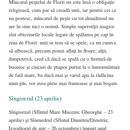
Mîncatul peştelui de Florii nu este însă o obligaţie
religioasă, cum par să creadă unii, iar pentru cei ce
nu postesc, mîncatul de peşte cu tot dinadinsul nu
are în sine nici o noimă. Simple superstiţii magice
sînt obiceiurile locale legate de spălarea pe cap în
ziua de Florii: unii se tem să se spele, ca nu cumva
să albească, precum pomii aflaţi în floare; alţii,
dimpotrivă, cred că dacă se spală cu o fiertură de
busuioc şi ciucuri de prapor purtat la o înmormîntare
de fată mare, ba dacă mai şi varsă apa la rădăcina
unui păr, vor avea plete mai frumoase şi mai bogate.
Sîngiorzul (23 aprilie)
Sîngiorzul (Sfîntul Mare Mucenic Gheorghe – 23
aprilie) şi Sînmedrul (Sfîntul Dumitru/Dimitrie,
Izvorîtorul de mir – 26 octombrie) împart anul