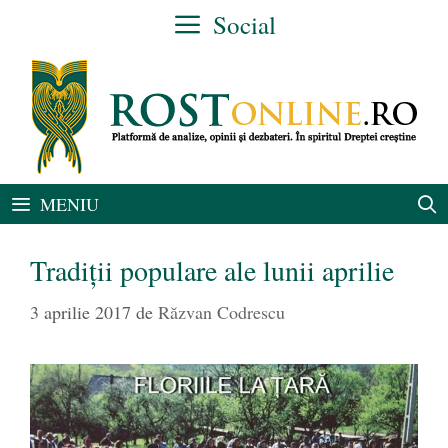
Sari
Social
la
conținut
MENIU
Tradiții populare ale lunii aprilie
3 aprilie 2017
de
Răzvan Codrescu