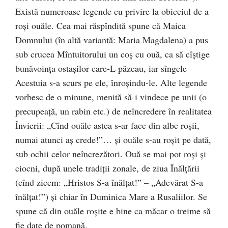
Există numeroase legende cu privire la obiceiul de a
roşi ouăle. Cea mai răspîndită spune că Maica
Domnului (în altă variantă: Maria Magdalena) a pus
sub crucea Mîntuitorului un coş cu ouă, ca să cîştige
bunăvoinţa ostaşilor care-L păzeau, iar sîngele
Acestuia s-a scurs pe ele, înroşindu-le. Alte legende
vorbesc de o minune, menită să-i vindece pe unii (o
precupeaţă, un rabin etc.) de neîncredere în realitatea
Învierii: „Cînd ouăle astea s-ar face din albe roşii,
numai atunci aş crede!”… şi ouăle s-au roşit pe dată,
sub ochii celor neîncrezători. Ouă se mai pot roşi şi
ciocni, după unele tradiţii zonale, de ziua Înălţării
(cînd zicem: „Hristos S-a înălţat!” – „Adevărat S-a
înălţat!”) şi chiar în Duminica Mare a Rusaliilor. Se
spune că din ouăle roşite e bine ca măcar o treime să
fie date de pomană.