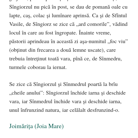
Sîngiorzul nu pică în post, se dau de pomană oale cu
lapte, caş, colac şi lumînare aprinsă. Ca şi de Sfîntul
Vasile, de Sîngiorz se zice că „ard comorile”, vădind
locul în care au fost îngropate. Înainte vreme,
păstorii aprindeau în această zi aşa-numitul „foc viu”
(obţinut din frecarea a două lemne uscate), care
trebuia întreţinut toată vara, pînă ce, de Sînmedru,
turmele coborau la iernat.
Se zice că Sîngiorzul şi Sînmedrul poartă la brîu
„cheile anului”: Sîngiorzul închide iarna şi deschide
vara, iar Sînmedrul închide vara şi deschide iarna,
unul înfrunzind natura, iar celălalt desfrunzind-o.
Joimăriţa (Joia Mare)