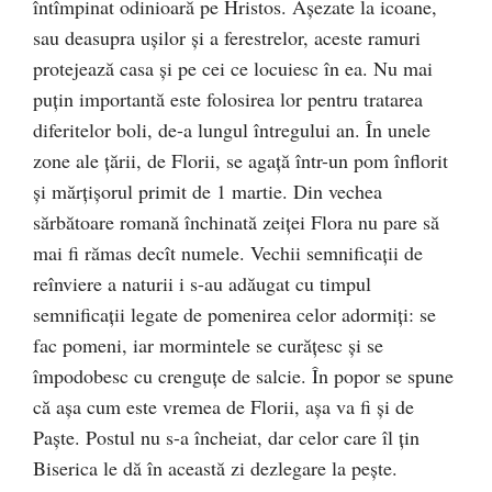
întîmpinat odinioară pe Hristos. Aşezate la icoane,
sau deasupra uşilor şi a ferestrelor, aceste ramuri
protejează casa şi pe cei ce locuiesc în ea. Nu mai
puţin importantă este folosirea lor pentru tratarea
diferitelor boli, de-a lungul întregului an. În unele
zone ale ţării, de Florii, se agaţă într-un pom înflorit
şi mărţişorul primit de 1 martie. Din vechea
sărbătoare romană închinată zeiţei Flora nu pare să
mai fi rămas decît numele. Vechii semnificaţii de
reînviere a naturii i s-au adăugat cu timpul
semnificaţii legate de pomenirea celor adormiţi: se
fac pomeni, iar mormintele se curăţesc şi se
împodobesc cu crenguţe de salcie. În popor se spune
că aşa cum este vremea de Florii, aşa va fi şi de
Paşte. Postul nu s-a încheiat, dar celor care îl ţin
Biserica le dă în această zi dezlegare la peşte.