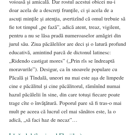
voioasă şi amicală. Dar rostul acestui obicei nu-i
doar acela de a descreţi frunţile, ci şi acela de a
ascuţi minţile şi atenţia, avertizînd că omul trebuie să
fie tot timpul „pe fază”, adică atent, treaz, vigilent,
pentru a nu se lăsa pradă numeroaselor amăgiri din
jurul său. Ziua păcălelilor are deci şi o latură profund
educativă, amintind parcă de dictonul latinesc:
„Ridendo castigat mores” („Prin rîs se îndreaptă
moravurile”). Desigur, ca în snoavele populare cu
Păcală şi Tîndală, uneori nu mai este aşa de limpede
cine e păcălitul şi cine păcălitorul, rămînînd numai
hazul păcălelii în sine, din care totuşi fiecare poate
trage cîte o învăţătură. Poporul pare să fi tras-o mai
mult pe aceea că lucrul cel mai sănătos este, la o
adică, „să faci haz de necaz”…