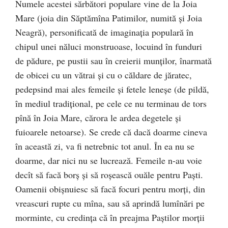
Numele acestei sărbători populare vine de la Joia
Mare (joia din Săptămîna Patimilor, numită şi Joia
Neagră), personificată de imaginaţia populară în
chipul unei năluci monstruoase, locuind în funduri
de pădure, pe pustii sau în creierii munţilor, înarmată
de obicei cu un vătrai şi cu o căldare de jăratec,
pedepsind mai ales femeile şi fetele leneşe (de pildă,
în mediul tradiţional, pe cele ce nu terminau de tors
pînă în Joia Mare, cărora le ardea degetele şi
fuioarele netoarse). Se crede că dacă doarme cineva
în această zi, va fi netrebnic tot anul. În ea nu se
doarme, dar nici nu se lucrează. Femeile n-au voie
decît să facă borş şi să roşească ouăle pentru Paşti.
Oamenii obişnuiesc să facă focuri pentru morţi, din
vreascuri rupte cu mîna, sau să aprindă lumînări pe
morminte, cu credinţa că în preajma Paştilor morţii