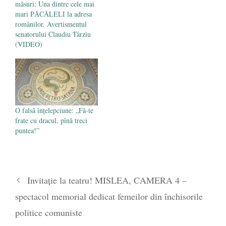
măsuri: Una dintre cele mai
mari PĂCĂLELI la adresa
românilor. Avertismentul
senatorului Claudiu Târziu
(VIDEO)
O falsă înțelepciune: „Fă-te
frate cu dracul, pînă treci
puntea!”
Invitație la teatru! MISLEA, CAMERA 4 –
spectacol memorial dedicat femeilor din închisorile
politice comuniste