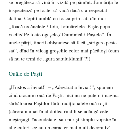
se pregătesc să vină în vizită pe pămînt. Joimăriţa le
inspectează pe toate, să vadă dacă s-a respectat
datina. Copiii umblă cu toaca prin sat, cîntînd:
„Toacă tocănelele,/ Joia, Joimărelele. Paşte popa
vacile/ Pe toate ogaşele,/ Duminică-i Paştele”. În
unele părţi, tinerii obişnuiesc să facă „strigare peste
sat”, dînd în vileag greşelile celor mai păcătoşi (cum
să nu te temi de „gura satului/lumii”?!).
Ouăle de Paşti
„Hristos a înviat!” – „Adevărat a înviat!”, spunem
cînd ciocnim ouă de Paşti: nici nu ne putem imagina
sărbătoarea Paştilor fără tradiţionalele ouă roşii
(cărora numai în al doilea rînd li se adăugă cele
meşteşugit încondeiate, sau pur şi simplu vopsite în
alte culori, ce au un caracter mai mult decorativ).