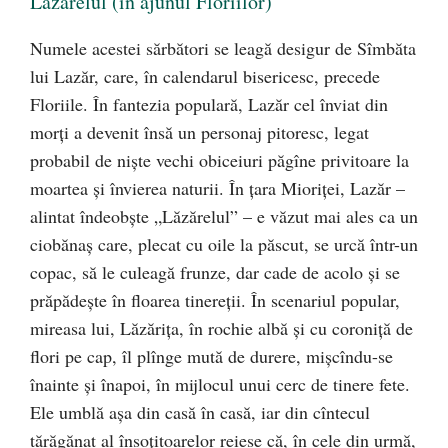
Lăzărelul (în ajunul Floriilor)
Numele acestei sărbători se leagă desigur de Sîmbăta
lui Lazăr, care, în calendarul bisericesc, precede
Floriile. În fantezia populară, Lazăr cel înviat din
morţi a devenit însă un personaj pitoresc, legat
probabil de nişte vechi obiceiuri păgîne privitoare la
moartea şi învierea naturii. În ţara Mioriţei, Lazăr –
alintat îndeobşte „Lăzărelul” – e văzut mai ales ca un
ciobănaş care, plecat cu oile la păscut, se urcă într-un
copac, să le culeagă frunze, dar cade de acolo şi se
prăpădeşte în floarea tinereţii. În scenariul popular,
mireasa lui, Lăzăriţa, în rochie albă şi cu coroniţă de
flori pe cap, îl plînge mută de durere, mişcîndu-se
înainte şi înapoi, în mijlocul unui cerc de tinere fete.
Ele umblă aşa din casă în casă, iar din cîntecul
tărăgănat al însoţitoarelor reiese că, în cele din urmă,