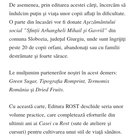
De asemenea, prin editarea acestei cărți, încercăm să
îndulcim puțin și viața unor copii aflați în dificultate.
O parte din încasări vor fi donate
Așezământului
social ”Sfinții Arhangheli Mihail și Gavriil”
din
comuna Slobozia, județul Giurgiu, unde sunt îngrijiți
peste 20 de copii orfani, abandonați sau cu familii
destrămate și foarte sărace.
Le mulțumim partenerilor noștri în acest demers:
Green Sugar, Tipografia Romprint, Termomix
România
și
Dried Fruits
.
Cu această carte, Editura ROST deschide seria unor
volume practice, care completează eforturile din
ultimii ani ai
Casei cu Rost
(sute de ateliere și
cursuri) pentru cultivarea unui stil de viață sănătos.