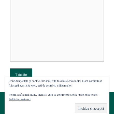
Trimite
Confidențialitate și cookie-uri: acest site folosește cookie-uri. Dacă continui să
folosești acest site web, ești de acord cu utilizarea lor.
Pentru a afla mai multe, inclusiv cum să controlezi cookie-urile, uită-te aici:
Politică cookie-uri
© 2002-2026 · Asociația ROST
Web hosting şi dezvoltare Wordpress:
Casa de WEB