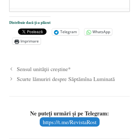
Dezvăluiri cutremurătoare despre
Distribuie dacă ți-a plăcut
președintele Ucrainei, Volodymyr
Telegram
WhatsApp
Zelensky
- 13 mai 2026
Imprimare
Statul care servește Națiunea
- 21 aprilie
2026
Legea Vexler produce efecte. Bustul
Sensul unității creștine*
poetului Octavian Goga, înlăturat din Iași
Scurte lămuriri despre Săptămîna Luminată
- 16 aprilie 2026
Ne puteți urmări și pe Telegram:
https://t.me/RevistaRost