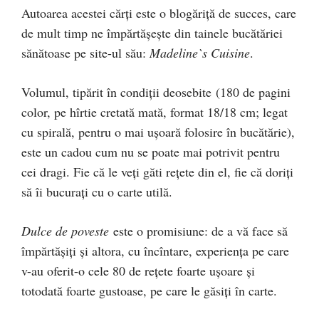
Autoarea acestei cărți este o blogăriță de succes, care
de mult timp ne împărtășește din tainele bucătăriei
sănătoase pe site-ul său:
Madeline`s Cuisine
.
Volumul, tipărit în condiții deosebite (180 de pagini
color, pe hîrtie cretată mată, format 18/18 cm; legat
cu spirală, pentru o mai ușoară folosire în bucătărie),
este un cadou cum nu se poate mai potrivit pentru
cei dragi. Fie că le veți găti rețete din el, fie că doriți
să îi bucurați cu o carte utilă.
Dulce de poveste
este o promisiune: de a vă face să
împărtășiți și altora, cu încîntare, experiența pe care
v-au oferit-o cele 80 de rețete foarte ușoare și
totodată foarte gustoase, pe care le găsiți în carte.