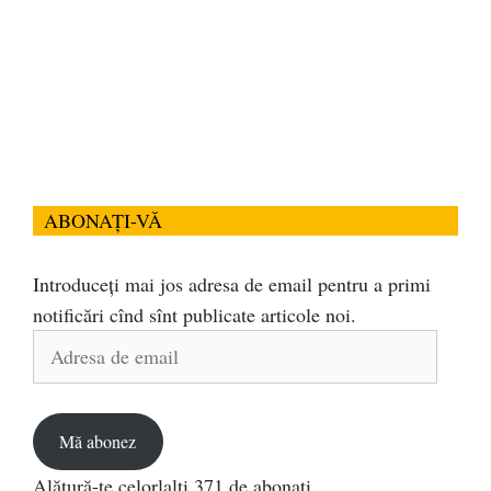
ABONAȚI-VĂ
Introduceți mai jos adresa de email pentru a primi
notificări cînd sînt publicate articole noi.
Adresa
de
email
Mă abonez
Alătură-te celorlalți 371 de abonați.