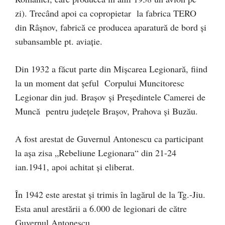
zi). Trecând apoi ca copropietar la fabrica TERO
din Râșnov, fabrică ce producea aparatură de bord și
subansamble pt. aviație.
Din 1932 a făcut parte din Mișcarea Legionară, fiind
la un moment dat șeful Corpului Muncitoresc
Legionar din jud. Brașov și Președintele Camerei de
Muncă pentru județele Brașov, Prahova și Buzău.
A fost arestat de Guvernul Antonescu ca participant
la așa zisa „Rebeliune Legionara“ din 21-24
ian.1941, apoi achitat și eliberat.
În 1942 este arestat și trimis în lagărul de la Tg.-Jiu.
Esta anul arestării a 6.000 de legionari de către
Guvernul Antonescu.