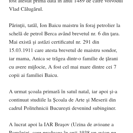
fost atestat prima dată în anul 1489 de către voivodul
Vlad Călugărul.
Părinții, tatăl, Ion Baicu maistru în foraj petrolier la
schelă de petrol Berca având brevetul nr. 6 din țara.
Mai există și astăzi certificatul nr. 291 din
15.03.1911 care atesta brevetul de maistru sondor,
iar mama, Anica se trăgea dintr-o familie de țărani
cu avere mijlocie, A fost cel mai mare dintre cei 7
copii ai familiei Baicu.
A urmat școala primară în satul natal, iar apoi și-a
continuat studiile la Școala de Arte și Meserii din
cadrul Politehnicii București devenind subinginer.
A lucrat apoi la IAR Brașov (Uzina de avioane a
României, care producea în anii 1938 un avion pe