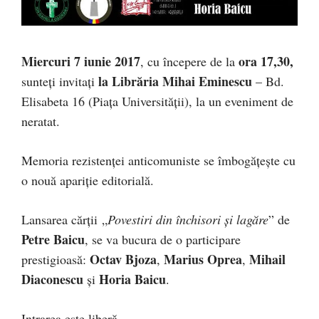
Miercuri 7 iunie 2017
ora 17,30,
, cu începere de la
la Librăria Mihai Eminescu
sunteți invitați
– Bd.
Elisabeta 16 (Piaţa Universităţii), la un eveniment de
neratat.
Memoria rezistenţei anticomuniste se îmbogăţeşte cu
o nouă apariţie editorială.
Lansarea cărţii „
Povestiri din închisori şi lagăre
” de
Petre Baicu
, se va bucura de o participare
Octav Bjoza
Marius Oprea
Mihail
prestigioasă:
,
,
Diaconescu
Horia Baicu
şi
.
Intrarea este liberă.