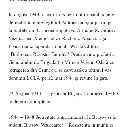
În august 1943 a fost trimis pe front în batalioanele
de reabilitare ale regimul Antonescu, și a participat
la luptele din Crimeea împotriva Armatei Sovietice.
Vezi cartea Memorial de Război „ Ana, Jura și
Pisică oarba“aparuta în anul 1997 la editura
„Biblioteca Revistei Familia“ Oradea cu o prefață a
Generalului de Brigadă (r) Mircea Velicu. Odată cu
retragerea din Crimeea, se salvează cu ultimul vas
denumit LOLA pe 12 mai 1944 și revine în țară.
23 August 1944 l-a prins la Râșnov la fabrica TERO
unde era copropietar.
1944 – 1948 Activitate anticomunistă la Brașov și în
județul Brașov. Vezi cartea “ Rezistenţa în munți și