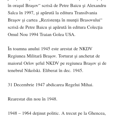
în orașul Braşov“ scrisă de Petre Baicu și Alexandru
Salca în 1997, și apărută la editura Transilvania
Brașov și cartea „Rezistenţa în munții Brasovului“
scrisă de Petre Baicu și apărută în editura Colecția
Omul Nou 1994 Traian Golea USA.
În toamna anului 1945 este arestat de NKDV
Regiunea Militară Brașov. Torturat și anchetat de
maiorul Orlov șeful NKDV pe regiunea Brașov și de
tenebrul Nikolski. Eliberat în dec. 1945.
31 Decembrie 1947 abdicarea Regelui Mihai.
Rearestat din nou în 1948.
1948 – 1964 deținut politic. A trecut pe la Ghencea,