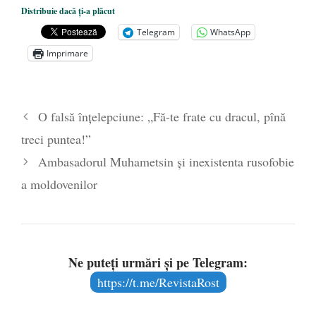
Dezvăluiri cutremurătoare despre
Distribuie dacă ți-a plăcut
președintele Ucrainei, Volodymyr
Telegram
WhatsApp
Zelensky
- 13 mai 2026
Imprimare
Statul care servește Națiunea
- 21 aprilie
2026
Legea Vexler produce efecte. Bustul
O falsă înțelepciune: „Fă-te frate cu dracul, pînă
poetului Octavian Goga, înlăturat din Iași
treci puntea!”
- 16 aprilie 2026
Ambasadorul Muhametsin și inexistenta rusofobie
a moldovenilor
Ne puteți urmări și pe Telegram:
https://t.me/RevistaRost