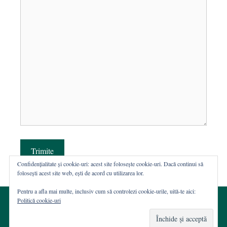
Trimite
Confidențialitate și cookie-uri: acest site folosește cookie-uri. Dacă continui să
folosești acest site web, ești de acord cu utilizarea lor.
Pentru a afla mai multe, inclusiv cum să controlezi cookie-urile, uită-te aici:
Politică cookie-uri
© 2002-2026 · Asociația ROST
Web hosting şi dezvoltare Wordpress:
Casa de WEB