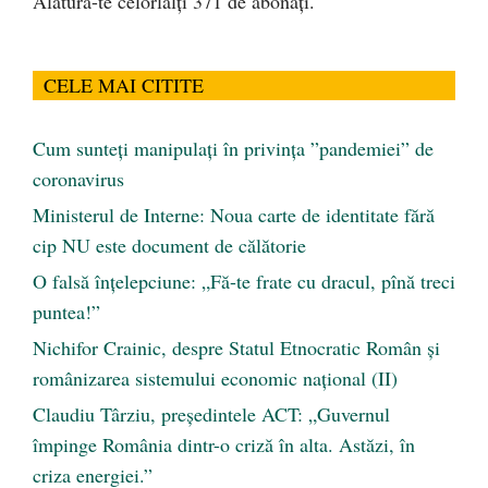
Alătură-te celorlalți 371 de abonați.
CELE MAI CITITE
Cum sunteți manipulați în privința ”pandemiei” de
coronavirus
Ministerul de Interne: Noua carte de identitate fără
cip NU este document de călătorie
O falsă înțelepciune: „Fă-te frate cu dracul, pînă treci
puntea!”
Nichifor Crainic, despre Statul Etnocratic Român şi
românizarea sistemului economic naţional (II)
Claudiu Târziu, președintele ACT: „Guvernul
împinge România dintr-o criză în alta. Astăzi, în
criza energiei.”