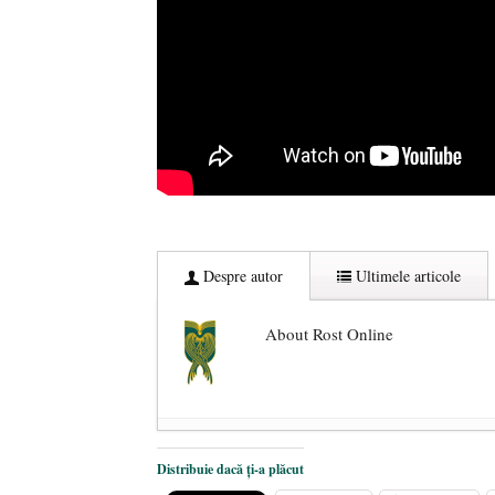
Despre autor
Ultimele articole
About Rost Online
Dezvăluiri cutremurătoare despre 
Distribuie dacă ți-a plăcut
Statul care servește Națiunea
- 21 