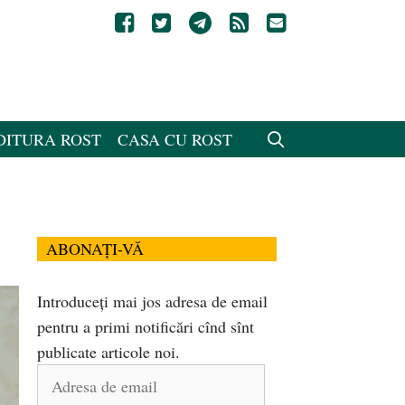
DITURA ROST
CASA CU ROST
ABONAȚI-VĂ
Introduceți mai jos adresa de email
pentru a primi notificări cînd sînt
publicate articole noi.
Adresa
de