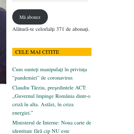
email
Mă abonez
Alătură-te celorlalți 371 de abonați.
CELE MAI CITITE
Cum sunteți manipulați în privința
”pandemiei” de coronavirus
Claudiu Târziu, președintele ACT:
„Guvernul împinge România dintr-o
criză în alta. Astăzi, în criza
energiei.”
Ministerul de Interne: Noua carte de
identitate fără cip NU este