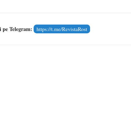
și pe Telegram:
https://t.me/RevistaRost