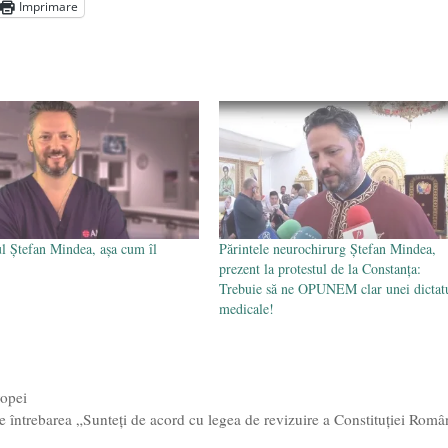
Imprimare
l poetului Octavian Goga, înlăturat din Iași
- 16 aprilie 2026
l Ștefan Mindea, așa cum îl
Părintele neurochirurg Ștefan Mindea,
prezent la protestul de la Constanța:
Trebuie să ne OPUNEM clar unei dictat
medicale!
ropei
e întrebarea „Sunteţi de acord cu legea de revizuire a Constituţiei Româ