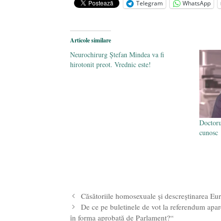
Telegram
WhatsApp
Legea Vexler produce efecte. Bustu
Articole similare
Neurochirurg Ștefan Mindea va fi
hirotonit preot. Vrednic este!
Doctoru
cunosc
Căsătoriile homosexuale și descreștinarea Eu
De ce pe buletinele de vot la referendum apar
în forma aprobată de Parlament?“