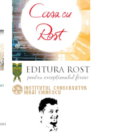
uri
niei