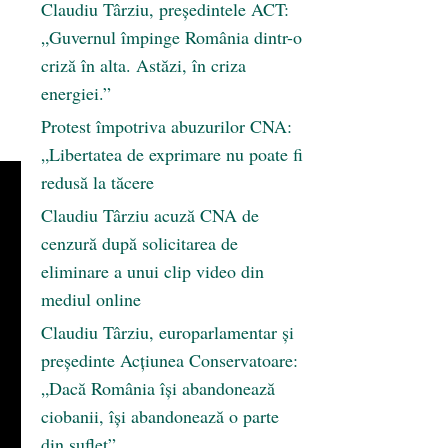
Claudiu Târziu, președintele ACT:
„Guvernul împinge România dintr-o
criză în alta. Astăzi, în criza
energiei.”
Protest împotriva abuzurilor CNA:
„Libertatea de exprimare nu poate fi
redusă la tăcere
Claudiu Târziu acuză CNA de
cenzură după solicitarea de
eliminare a unui clip video din
mediul online
Claudiu Târziu, europarlamentar și
președinte Acțiunea Conservatoare:
„Dacă România își abandonează
ciobanii, își abandonează o parte
din suflet”