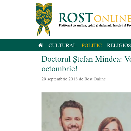
Sari
la
conținut
CULTURAL
POLITIC
RELIGIOS
Doctorul Ștefan Mindea: Vo
octombrie!
29 septembrie 2018
de
Rost Online