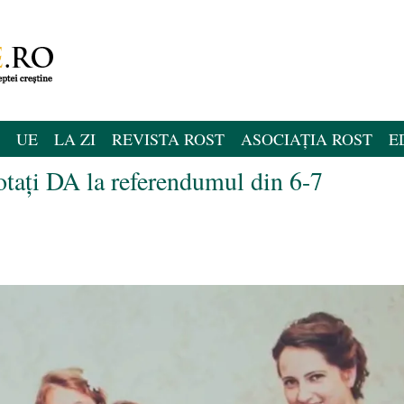
UE
LA ZI
REVISTA ROST
ASOCIAȚIA ROST
E
tați DA la referendumul din 6-7