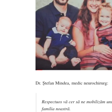
Dr. Ștefan Mindea, medic neurochirurg:
Respectuos vă cer să ne mobilizăm unul
familia noastră.