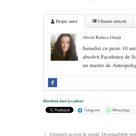
Despre autor
Ultimele articole
About Raluca Oanță
Jurnalist cu peste 10 ani
absolvit Facultatea de So
un master de Antropolog
Zilele Culturii și Spiritualității l
comemorat la 102 ani de la naștere
„Carnea cultivată” în laborator, t
Distribuie dacă ți-a plăcut
iulie 2024
Telegram
WhatsApp
Părintele mărturisitor Constantin 
2024
Fermierii au ieșit în stradă! Despăgubirile pe