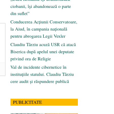
ciobanii, își abandonează o parte
din suflet”
Conducerea Acțiunii Conservatoare,
la Aiud, în campania națională
pentru abrogarea Legii Vexler
Claudiu Târziu acuză USR că atacă
Biserica după apelul unei deputate
privind ora de Religie
Val de incidente cibernetice în
instituțiile statului. Claudiu Târziu
cere audit și răspundere publică
PUBLICITATE