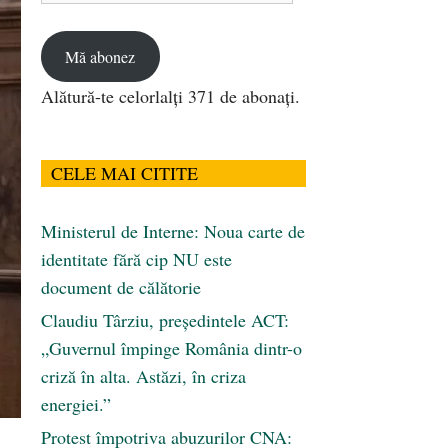
email
Mă abonez
Alătură-te celorlalți 371 de abonați.
CELE MAI CITITE
Ministerul de Interne: Noua carte de
identitate fără cip NU este
document de călătorie
Claudiu Târziu, președintele ACT:
„Guvernul împinge România dintr-o
criză în alta. Astăzi, în criza
energiei.”
Protest împotriva abuzurilor CNA: