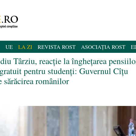
UE
LA ZI
REVISTA ROST
ASOCIAȚIA ROST
E
u Târziu, reacție la înghețarea pensiilo
 gratuit pentru studenți: Guvernul Cîțu
e sărăcirea românilor