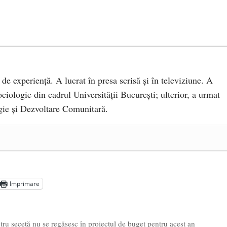
 de experiență. A lucrat în presa scrisă și în televiziune. A
ciologie din cadrul Universității București; ulterior, a urmat
ie și Dezvoltare Comunitară.
a Mănăstirea „Sfânta Ana” Rohia. Părintele Nicolae Steinhardt,
- 29 iulie 2024
ot mai aproape de autorizare pentru comercializare în UE
- 28
Imprimare
Voicescu, pomenit, duminică, la Mănăstirea Cernica
- 27 iulie
ntru secetă nu se regăsesc în proiectul de buget pentru acest an