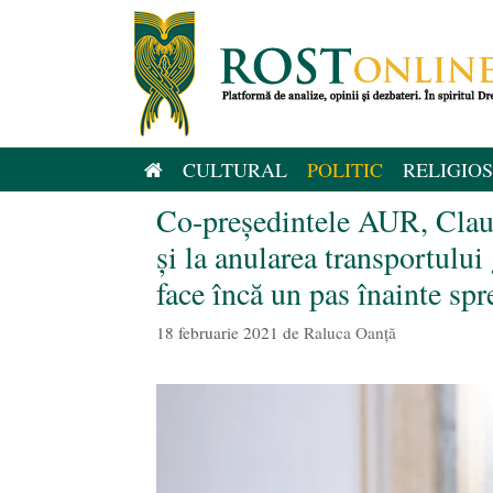
Sari
la
conținut
CULTURAL
POLITIC
RELIGIOS
Co-președintele AUR, Claudi
și la anularea transportului
face încă un pas înainte spr
18 februarie 2021
de
Raluca Oanță