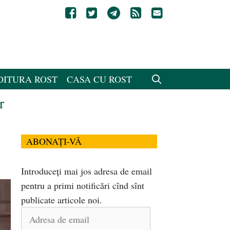
DITURA ROST
CASA CU ROST
r
ABONAȚI-VĂ
Introduceți mai jos adresa de email
pentru a primi notificări cînd sînt
publicate articole noi.
Adresa
de