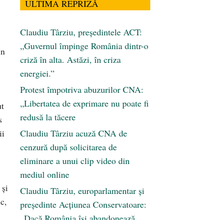
ULTIMA REPRIZĂ
Claudiu Târziu, președintele ACT:
„Guvernul împinge România dintr-o
in
criză în alta. Astăzi, în criza
energiei.”
Protest împotriva abuzurilor CNA:
„Libertatea de exprimare nu poate fi
ut
redusă la tăcere
s
ii
Claudiu Târziu acuză CNA de
cenzură după solicitarea de
eliminare a unui clip video din
mediul online
 și
Claudiu Târziu, europarlamentar și
c,
președinte Acțiunea Conservatoare:
„Dacă România își abandonează