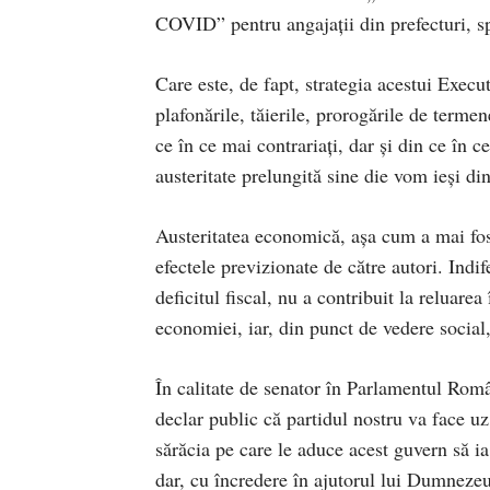
COVID” pentru angajații din prefecturi, s
Care este, de fapt, strategia acestui Execu
plafonările, tăierile, prorogările de terme
ce în ce mai contrariați, dar și din ce în c
austeritate prelungită sine die vom ieși di
Austeritatea economică, așa cum a mai fost
efectele previzionate de către autori. Indi
deficitul fiscal, nu a contribuit la reluarea
economiei, iar, din punct de vedere social,
În calitate de senator în Parlamentul Româ
declar public că partidul nostru va face uz
sărăcia pe care le aduce acest guvern să ia
dar, cu încredere în ajutorul lui Dumneze