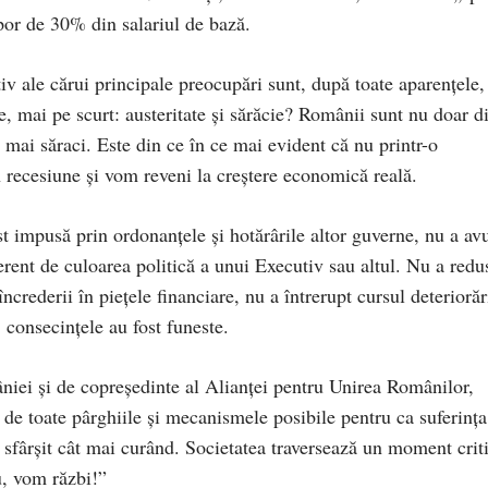
por de 30% din salariul de bază.
tiv ale cărui principale preocupări sunt, după toate aparențele,
ne, mai pe scurt: austeritate și sărăcie? Românii sunt nu doar d
e mai săraci. Este din ce în ce mai evident că nu printr-o
n recesiune și vom reveni la creștere economică reală.
 impusă prin ordonanțele și hotărârile altor guverne, nu a av
ferent de culoarea politică a unui Executiv sau altul. Nu a redu
 încrederii în piețele financiare, nu a întrerupt cursul deteriorăr
 consecințele au fost funeste.
niei și de copreședinte al Alianței pentru Unirea Românilor,
 de toate pârghiile și mecanismele posibile pentru ca suferința
 sfârșit cât mai curând. Societatea traversează un moment criti
u, vom răzbi!”