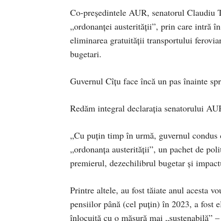
Co-președintele AUR, senatorul Claudiu Târ
„ordonanței austerității”, prin care intră 
eliminarea gratuității transportului ferovi
bugetari.
Guvernul Cîțu face încă un pas înainte spr
Redăm integral declarația senatorului AU
„Cu puțin timp în urmă, guvernul condus 
„ordonanța austerității”, un pachet de pol
premierul, dezechilibrul bugetar și impactu
Printre altele, au fost tăiate anul acesta 
pensiilor până (cel puțin) în 2023, a fost e
înlocuită cu o măsură mai „sustenabilă” – t