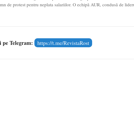
semn de protest pentru neplata salariilor. O echipă AUR, condusă de lider
și pe Telegram:
https://t.me/RevistaRost