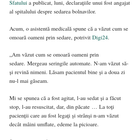
Sfatului
a publicat, luni, declarațiile unui fost angajat
al spitalului despre sedarea bolnavilor.
Acum, o asistentă medicală spune că a văzut cum se
omoară oameni prin sedare, potrivit
Digi24
.
„Am văzut cum se omoară oameni prin
sedare. Mergeau seringile automate. N-am văzut să-
și revină nimeni. Lăsam pacientul bine și a doua zi
nu-l mai găseam.
Mi se spunea că a fost agitat, l-au sedat și a făcut
stop, l-au resuscitat, dar, din păcate … La toți
pacienții care au fost legați și strânși n-am văzut
decât mâini umflate, edeme la picioare.