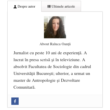
Despre autor
Ultimele articole
About Raluca Oanță
Jurnalist cu peste 10 ani de experiență. A
lucrat în presa scrisă și în televiziune. A
absolvit Facultatea de Sociologie din cadrul
Universității București; ulterior, a urmat un
master de Antropologie și Dezvoltare
Comunitară.
Zilele Culturii și Spiritualității la
Mănăstirea „Sfânta Ana” Rohia. Părintele