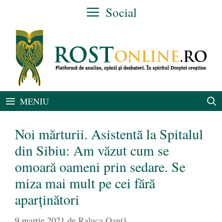
Sari
Social
la
conținut
MENIU
Noi mărturii. Asistentă la Spitalul
din Sibiu: Am văzut cum se
omoară oameni prin sedare. Se
miza mai mult pe cei fără
aparținători
9 martie 2021
de
Raluca Oanță