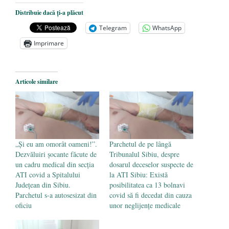
Nicolae Steinhardt, comemorat la 102 ani
Distribuie dacă ți-a plăcut
de la naștere
- 29 iulie 2024
Telegram
WhatsApp
„Carnea cultivată” în laborator, tot mai
Imprimare
aproape de autorizare pentru
comercializare în UE
- 28 iulie 2024
Articole similare
Părintele mărturisitor Constantin
Voicescu, pomenit, duminică, la
Mănăstirea Cernica
- 27 iulie 2024
„Și eu am omorât oameni!”.
Parchetul de pe lângă
Dezvăluiri șocante făcute de
Tribunalul Sibiu, despre
un cadru medical din secția
dosarul deceselor suspecte de
ATI covid a Spitalului
la ATI Sibiu: Există
Județean din Sibiu.
posibilitatea ca 13 bolnavi
Parchetul s-a autosesizat din
covid să fi decedat din cauza
oficiu
unor neglijențe medicale