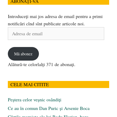
ABONAȚI-VĂ
Introduceți mai jos adresa de email pentru a primi
notificări cînd sînt publicate articole noi.
Adresa
de
email
Mă abonez
Alătură-te celorlalți 371 de abonați.
CELE MAI CITITE
Peştera celor veşnic osândiţi
Ce au în comun Dan Puric şi Arsenie Boca
Cărţile marxiste ale lui Radu Florian, baza