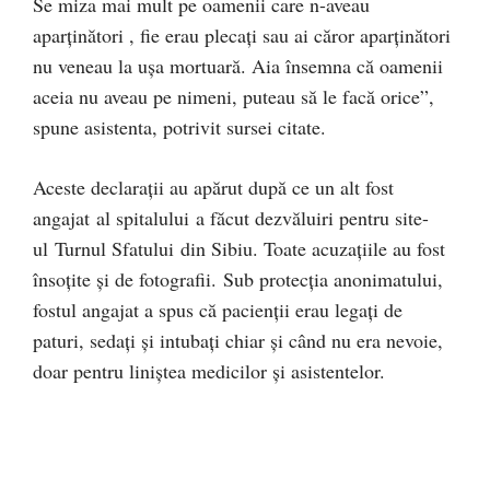
Se miza mai mult pe oamenii care n-aveau
aparținători , fie erau plecați sau ai căror aparținători
nu veneau la ușa mortuară. Aia însemna că oamenii
aceia nu aveau pe nimeni, puteau să le facă orice”,
spune asistenta, potrivit sursei citate.
Aceste declarații au apărut după ce un alt fost
angajat al spitalului a făcut dezvăluiri pentru site-
ul Turnul Sfatului din Sibiu. Toate acuzațiile au fost
însoțite și de fotografii. Sub protecţia anonimatului,
fostul angajat a spus că pacienţii erau legați de
paturi, sedați și intubați chiar și când nu era nevoie,
doar pentru liniștea medicilor și asistentelor.