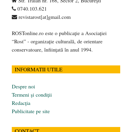
Str. Traian nr. 168, Sector 2, București
0740.103.621
revistarost[at]gmail.com
ROSTonline.ro este o publicaţie a Asociaţiei
“Rost” - organizaţie culturală, de orientare
conservatoare, înfiinţată în anul 1994.
INFORMATII UTILE
Despre noi
Termeni și condiții
Redacția
Publicitate pe site
CONTACT