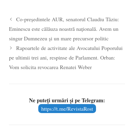
2026
Legea Vexler produce efecte. Bustul
Co-președintele AUR, senatorul Claudiu Tâziu:
poetului Octavian Goga, înlăturat din Iași
Eminescu este călăuza noastră națională. Avem un
- 16 aprilie 2026
singur Dumnezeu și un mare precursor politic
Rapoartele de activitate ale Avocatului Poporului
pe ultimii trei ani, respinse de Parlament. Orban:
Vom solicita revocarea Renatei Weber
Ne puteți urmări și pe Telegram:
https://t.me/RevistaRost