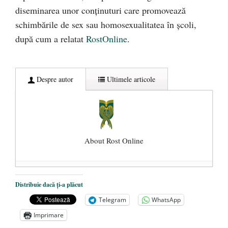
diseminarea unor conţinuturi care promovează
schimbările de sex sau homosexualitatea în şcoli,
după cum a relatat
RostOnline
.
Despre autor
Ultimele articole
About Rost Online
Dezvăluiri cutremurătoare despre
Distribuie dacă ți-a plăcut
președintele Ucrainei, Volodymyr
Telegram
WhatsApp
Zelensky
- 13 mai 2026
Imprimare
Statul care servește Națiunea
- 21 aprilie