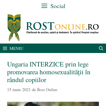
Sari
Social
la
conținut
MENIU
Ungaria INTERZICE prin lege
promovarea homosexualității în
rândul copiilor
15 iunie 2021
de
Rost Online