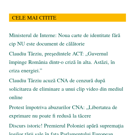
CELE MAI CITITE
Ministerul de Interne: Noua carte de identitate fără
cip NU este document de călătorie
Claudiu Târziu, președintele ACT: „Guvernul
împinge România dintr-o criză în alta. Astăzi, în
criza energiei.”
Claudiu Târziu acuză CNA de cenzură după
solicitarea de eliminare a unui clip video din mediul
online
Protest împotriva abuzurilor CNA: „Libertatea de
exprimare nu poate fi redusă la tăcere
Discurs istoric! Premierul Poloniei apără supremația
legilor țării sale în fața Parlamentului European