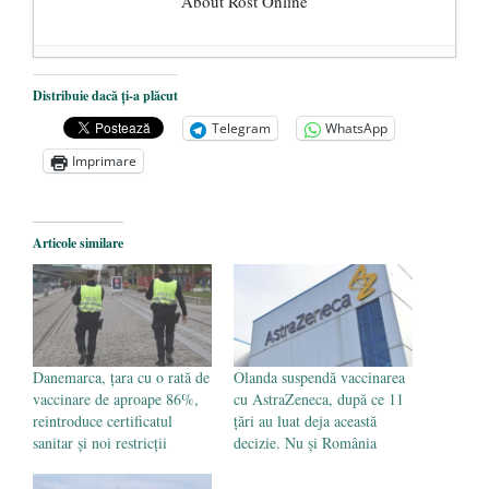
About Rost Online
Dezvăluiri cutremurătoare despre
Distribuie dacă ți-a plăcut
președintele Ucrainei, Volodymyr
Telegram
WhatsApp
Zelensky
- 13 mai 2026
Imprimare
Statul care servește Națiunea
- 21 aprilie
2026
Legea Vexler produce efecte. Bustul
Articole similare
poetului Octavian Goga, înlăturat din Iași
- 16 aprilie 2026
Danemarca, țara cu o rată de
Olanda suspendă vaccinarea
vaccinare de aproape 86%,
cu AstraZeneca, după ce 11
reintroduce certificatul
țări au luat deja această
sanitar și noi restricții
decizie. Nu și România