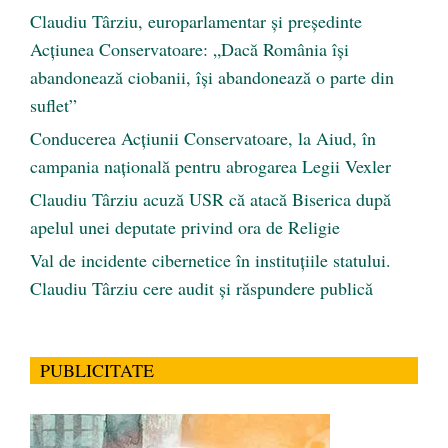
Claudiu Târziu, europarlamentar și președinte
Acțiunea Conservatoare: „Dacă România își
abandonează ciobanii, își abandonează o parte din
suflet”
Conducerea Acțiunii Conservatoare, la Aiud, în
campania națională pentru abrogarea Legii Vexler
Claudiu Târziu acuză USR că atacă Biserica după
apelul unei deputate privind ora de Religie
Val de incidente cibernetice în instituțiile statului.
Claudiu Târziu cere audit și răspundere publică
PUBLICITATE