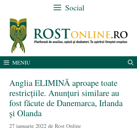
Sari
Social
la
conținut
MENIU
Anglia ELIMINĂ aproape toate
restricţiile. Anunțuri similare au
fost făcute de Danemarca, Irlanda
și Olanda
27 ianuarie 2022
de
Rost Online