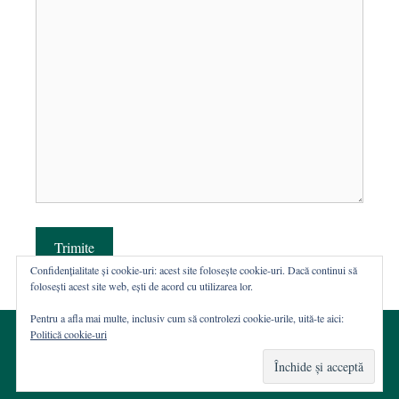
Trimite
Confidențialitate și cookie-uri: acest site folosește cookie-uri. Dacă continui să
folosești acest site web, ești de acord cu utilizarea lor.
Pentru a afla mai multe, inclusiv cum să controlezi cookie-urile, uită-te aici:
Politică cookie-uri
© 2002-2026 · Asociația ROST
Web hosting şi dezvoltare Wordpress:
Casa de WEB