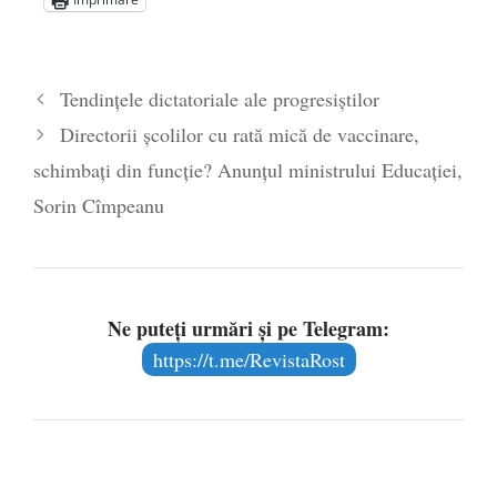
Statul care servește Națiunea
- 21 aprilie
2026
Legea Vexler produce efecte. Bustul
Tendințele dictatoriale ale progresiștilor
poetului Octavian Goga, înlăturat din Iași
Directorii școlilor cu rată mică de vaccinare,
- 16 aprilie 2026
schimbați din funcție? Anunțul ministrului Educației,
Sorin Cîmpeanu
Ne puteți urmări și pe Telegram:
https://t.me/RevistaRost