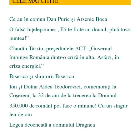
CELE MAI CITITE
Ce au în comun Dan Puric şi Arsenie Boca
O falsă înțelepciune: „Fă-te frate cu dracul, pînă treci
puntea!”
Claudiu Târziu, președintele ACT: „Guvernul
împinge România dintr-o criză în alta. Astăzi, în
criza energiei.”
Biserica și slujitorii Bisericii
Ion și Doina Aldea-Teodorovici, comemorați la
Coșereni, la 32 de ani de la trecerea la Domnul
350.000 de români pot face o minune! Cu un singur
leu de om
Legea deocheată a domnului Dragnea