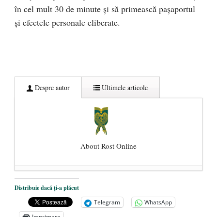
în cel mult 30 de minute și să primească pașaportul
și efectele personale eliberate.
Despre autor
Ultimele articole
About Rost Online
Dezvăluiri cutremurătoare despre
Distribuie dacă ți-a plăcut
președintele Ucrainei, Volodymyr
Telegram
WhatsApp
Zelensky
- 13 mai 2026
Imprimare