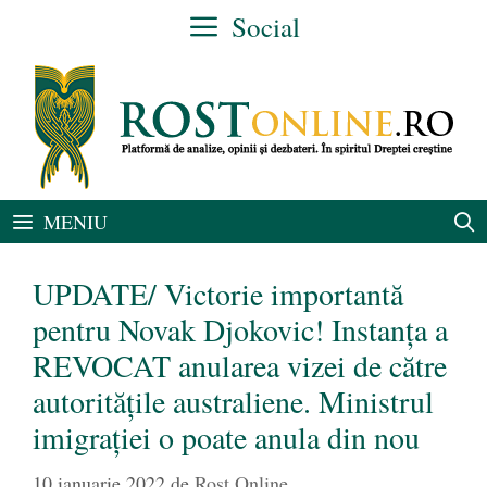
Sari
Social
la
conținut
MENIU
UPDATE/ Victorie importantă
pentru Novak Djokovic! Instanţa a
REVOCAT anularea vizei de către
autorităţile australiene. Ministrul
imigrației o poate anula din nou
10 ianuarie 2022
de
Rost Online