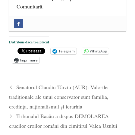
Comunitară.
Zilele Culturii și Spiritualității la
Mănăstirea „Sfânta Ana” Rohia. Părintele
Nicolae Steinhardt, comemorat la 102 ani
Distribuie dacă ți-a plăcut
de la naștere
- 29 iulie 2024
Telegram
WhatsApp
„Carnea cultivată” în laborator, tot mai
Imprimare
aproape de autorizare pentru
comercializare în UE
- 28 iulie 2024
Părintele mărturisitor Constantin
Senatorul Claudiu Târziu (AUR): Valorile
Voicescu, pomenit, duminică, la
tradiționale ale unui conservator sunt familia,
Mănăstirea Cernica
- 27 iulie 2024
credința, naționalismul și ierarhia
Tribunalul Bacău a dispus DEMOLAREA
crucilor eroilor români din cimitirul Valea Uzului