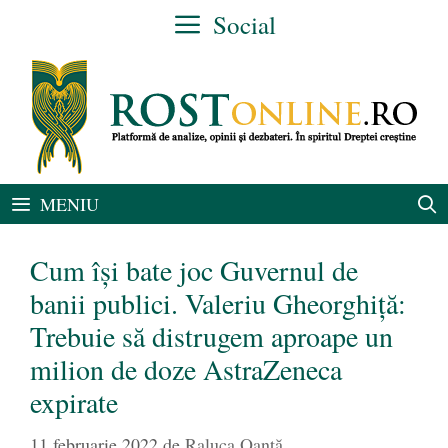
Sari
Social
la
conținut
MENIU
Cum își bate joc Guvernul de
banii publici. Valeriu Gheorghiță:
Trebuie să distrugem aproape un
milion de doze AstraZeneca
expirate
11 februarie 2022
de
Raluca Oanță