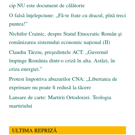
cip NU este document de călătorie
O falsă înțelepciune: „Fă-te frate cu dracul, pînă treci
puntea!”
Nichifor Crainic, despre Statul Etnocratic Român şi
românizarea sistemului economic naţional (II)
Claudiu Târziu, președintele ACT: „Guvernul
împinge România dintr-o criză în alta. Astăzi, în
criza energiei.”
Protest împotriva abuzurilor CNA: „Libertatea de
exprimare nu poate fi redusă la tăcere
Lansare de carte: Martirii Ortodoxiei. Teologia
martiriului
ULTIMA REPRIZĂ