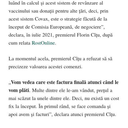
luând în calcul și acest sistem de revânzare al
vaccinului sau donaţii pentru alte ţări, deci, prin
acest sistem Covax, este o strategie făcută de la
început de Comisia Europeană, de negociere”,
declara, în iulie 2021, premierul Florin Cîțu, după
cum relata
RostOnline
.
La momentul acela, premierul Cîțu a refuzat să să
precizeze valoarea acestei comenzi.
Vom vedea care este factura finală atunci când le
„
vom plăti
. Multe dintre ele le-am vândut, prețul a
mai scăzut la unele dintre ele. Deci, nu există un cost
fix la început. În primul rând, se face comanda și
apoi avem și facturi”, declara atunci premierul Cîțu.