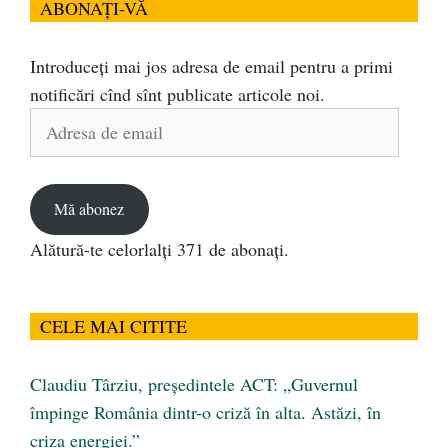
ABONAȚI-VĂ
Introduceți mai jos adresa de email pentru a primi
notificări cînd sînt publicate articole noi.
Adresa
de
email
Mă abonez
Alătură-te celorlalți 371 de abonați.
CELE MAI CITITE
Claudiu Târziu, președintele ACT: „Guvernul
împinge România dintr-o criză în alta. Astăzi, în
criza energiei.”