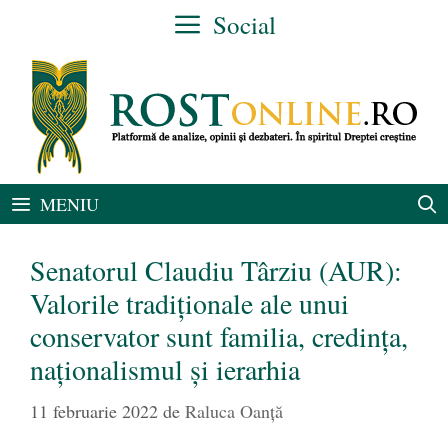
Sari
Social
la
conținut
MENIU
Senatorul Claudiu Târziu (AUR):
Valorile tradiționale ale unui
conservator sunt familia, credința,
naționalismul și ierarhia
11 februarie 2022
de
Raluca Oanță