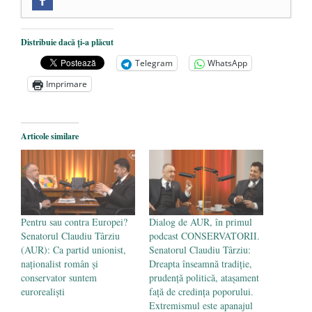
Zilele Culturii și Spiritualității la
Mănăstirea „Sfânta Ana” Rohia. Părintele
Nicolae Steinhardt, comemorat la 102 ani
Distribuie dacă ți-a plăcut
de la naștere
- 29 iulie 2024
Telegram
WhatsApp
„Carnea cultivată” în laborator, tot mai
Imprimare
aproape de autorizare pentru
comercializare în UE
- 28 iulie 2024
Articole similare
Părintele mărturisitor Constantin
Voicescu, pomenit, duminică, la
Mănăstirea Cernica
- 27 iulie 2024
Pentru sau contra Europei?
Dialog de AUR, în primul
Senatorul Claudiu Târziu
podcast CONSERVATORII.
(AUR): Ca partid unionist,
Senatorul Claudiu Târziu:
naționalist român și
Dreapta înseamnă tradiție,
conservator suntem
prudență politică, atașament
eurorealiști
față de credința poporului.
Extremismul este apanajul