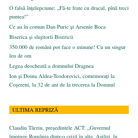
O falsă înțelepciune: „Fă-te frate cu dracul, pînă treci
puntea!”
Ce au în comun Dan Puric şi Arsenie Boca
Biserica și slujitorii Bisericii
350.000 de români pot face o minune! Cu un singur
leu de om
Legea deocheată a domnului Dragnea
Ion și Doina Aldea-Teodorovici, comemorați la
Coșereni, la 32 de ani de la trecerea la Domnul
ULTIMA REPRIZĂ
Claudiu Târziu, președintele ACT: „Guvernul
împinge România dintr-o criză în alta. Astăzi, în