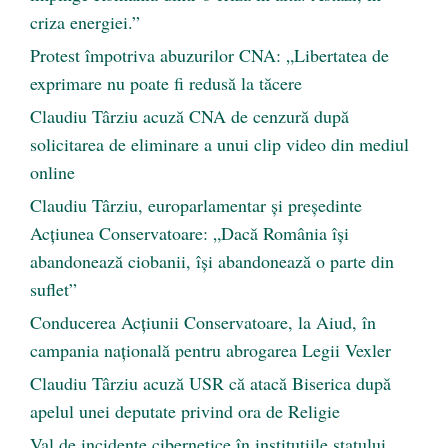
criza energiei.”
Protest împotriva abuzurilor CNA: „Libertatea de
exprimare nu poate fi redusă la tăcere
Claudiu Târziu acuză CNA de cenzură după
solicitarea de eliminare a unui clip video din mediul
online
Claudiu Târziu, europarlamentar și președinte
Acțiunea Conservatoare: „Dacă România își
abandonează ciobanii, își abandonează o parte din
suflet”
Conducerea Acțiunii Conservatoare, la Aiud, în
campania națională pentru abrogarea Legii Vexler
Claudiu Târziu acuză USR că atacă Biserica după
apelul unei deputate privind ora de Religie
Val de incidente cibernetice în instituțiile statului.