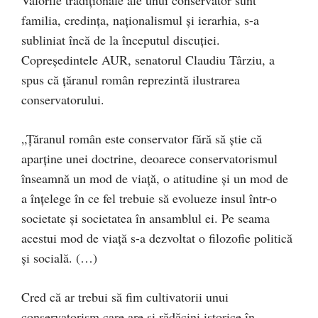
Valorile tradiționale ale unui conservator sunt
familia, credința, naționalismul și ierarhia, s-a
subliniat încă de la începutul discuției.
Copreședintele AUR, senatorul Claudiu Târziu, a
spus că țăranul român reprezintă ilustrarea
conservatorului.
„Țăranul român este conservator fără să știe că
aparține unei doctrine, deoarece conservatorismul
înseamnă un mod de viață, o atitudine și un mod de
a înțelege în ce fel trebuie să evolueze insul într-o
societate și societatea în ansamblul ei. Pe seama
acestui mod de viață s-a dezvoltat o filozofie politică
și socială. (…)
Cred că ar trebui să fim cultivatorii unui
conservatorism care are și rădăcini istorice în