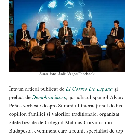
Sursa foto: Judit Varga/Facebook
Într-un articol publicat de
El Correo De Espana
și
preluat de
Demokracija.eu
,
jurnalistul spaniol Álvaro
Peñas vorbește despre Summitul internațional dedicat
copiilor, familiei și valorilor tradiționale, organizat
zilele trecute de Colegiul Mathias Corvinus din
Budapesta, eveniment care a reunit specialiști de top