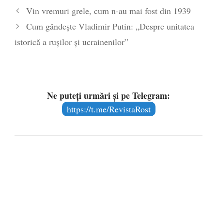
Vin vremuri grele, cum n-au mai fost din 1939
poetului Octavian Goga, înlăturat din Iași
Cum gândește Vladimir Putin: „Despre unitatea
- 16 aprilie 2026
istorică a rușilor și ucrainenilor”
Ne puteți urmări și pe Telegram:
https://t.me/RevistaRost