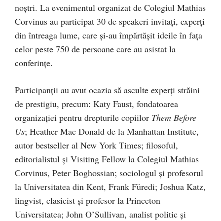
noștri. La evenimentul organizat de Colegiul Mathias
Corvinus au participat 30 de speakeri invitați, experți
din întreaga lume, care și-au împărtășit ideile în fața
celor peste 750 de persoane care au asistat la
conferințe.
Participanții au avut ocazia să asculte experți străini
de prestigiu, precum: Katy Faust, fondatoarea
organizației pentru drepturile copiilor
Them Before
Us
; Heather Mac Donald de la Manhattan Institute,
autor bestseller al New York Times; filosoful,
editorialistul și Visiting Fellow la Colegiul Mathias
Corvinus, Peter Boghossian; sociologul și profesorul
la Universitatea din Kent, Frank Füredi; Joshua Katz,
lingvist, clasicist și profesor la Princeton
Universitatea; John O’Sullivan, analist politic și