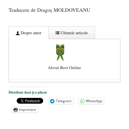
Traducere de Dragoș MOLDOVEANU
Despre autor
Ultimele articole
About Rost Online
Dezvăluiri cutremurătoare despre
Distribuie dacă ți-a plăcut
președintele Ucrainei, Volodymyr
Telegram
WhatsApp
Zelensky
- 13 mai 2026
Imprimare
Statul care servește Națiunea
- 21 aprilie
2026
Legea Vexler produce efecte. Bustul