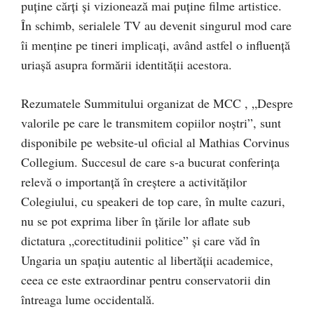
puține cărți și vizionează mai puține filme artistice.
În schimb, serialele TV au devenit singurul mod care
îi menține pe tineri implicați, având astfel o influență
uriașă asupra formării identității acestora.
Rezumatele Summitului organizat de MCC , „Despre
valorile pe care le transmitem copiilor noștri”, sunt
disponibile pe website-ul oficial al Mathias Corvinus
Collegium. Succesul de care s-a bucurat conferința
relevă o importanță în creștere a activităților
Colegiului, cu speakeri de top care, în multe cazuri,
nu se pot exprima liber în țările lor aflate sub
dictatura „corectitudinii politice” și care văd în
Ungaria un spațiu autentic al libertății academice,
ceea ce este extraordinar pentru conservatorii din
întreaga lume occidentală.