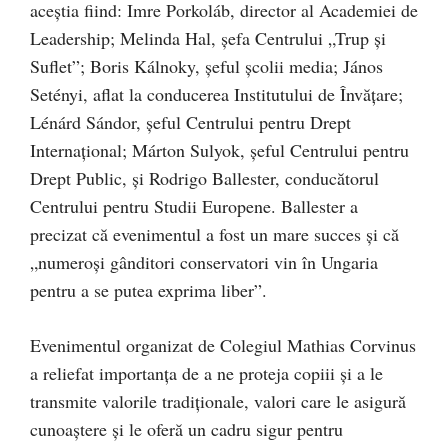
aceștia fiind: Imre Porkoláb, director al Academiei de
Leadership; Melinda Hal, șefa Centrului „Trup și
Suflet”; Boris Kálnoky, șeful școlii media; János
Setényi, aflat la conducerea Institutului de Învățare;
Lénárd Sándor, șeful Centrului pentru Drept
Internațional; Márton Sulyok, șeful Centrului pentru
Drept Public, și Rodrigo Ballester, conducătorul
Centrului pentru Studii Europene. Ballester a
precizat că evenimentul a fost un mare succes și că
„numeroși gânditori conservatori vin în Ungaria
pentru a se putea exprima liber”.
Evenimentul organizat de Colegiul Mathias Corvinus
a reliefat importanța de a ne proteja copiii și a le
transmite valorile tradiționale, valori care le asigură
cunoaștere și le oferă un cadru sigur pentru