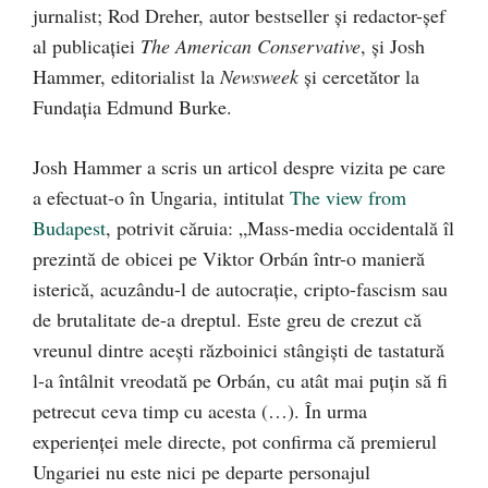
jurnalist; Rod Dreher, autor bestseller și redactor-șef
al publicației
The American Conservative
, și Josh
Hammer, editorialist la
Newsweek
și cercetător la
Fundația Edmund Burke.
Josh Hammer a scris un articol despre vizita pe care
a efectuat-o în Ungaria, intitulat
The view from
Budapest
, potrivit căruia: „Mass-media occidentală îl
prezintă de obicei pe Viktor Orbán într-o manieră
isterică, acuzându-l de autocrație, cripto-fascism sau
de brutalitate de-a dreptul. Este greu de crezut că
vreunul dintre acești războinici stângiști de tastatură
l-a întâlnit vreodată pe Orbán, cu atât mai puțin să fi
petrecut ceva timp cu acesta (…). În urma
experienței mele directe, pot confirma că premierul
Ungariei nu este nici pe departe personajul