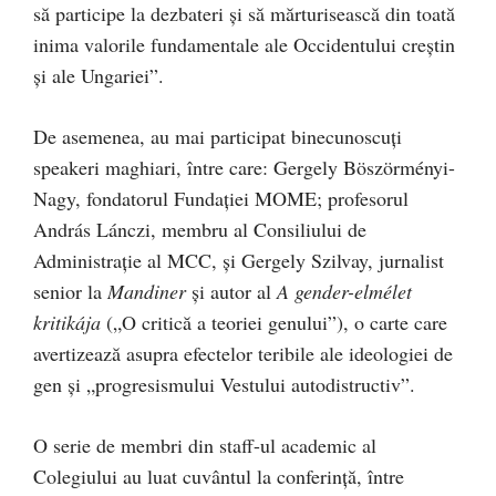
să participe la dezbateri și să mărturisească din toată
inima valorile fundamentale ale Occidentului creștin
și ale Ungariei”.
De asemenea, au mai participat binecunoscuți
speakeri maghiari, între care: Gergely Böszörményi-
Nagy, fondatorul Fundației MOME; profesorul
András Lánczi, membru al Consiliului de
Administrație al MCC, și Gergely Szilvay, jurnalist
senior la
Mandiner
și autor al
A gender-elmélet
kritikája
(„O critică a teoriei genului”), o carte care
avertizează asupra efectelor teribile ale ideologiei de
gen și „progresismului Vestului autodistructiv”.
O serie de membri din staff-ul academic al
Colegiului au luat cuvântul la conferință, între