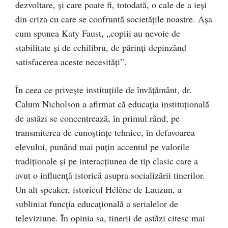
dezvoltare, și care poate fi, totodată, o cale de a ieși
din criza cu care se confruntă societățile noastre. Așa
cum spunea Katy Faust, „copiii au nevoie de
stabilitate și de echilibru, de părinți depinzând
satisfacerea aceste necesități”.
În ceea ce privește instituțiile de învățământ, dr.
Calum Nicholson a afirmat că educația instituțională
de astăzi se concentrează, în primul rând, pe
transmiterea de cunoștințe tehnice, în defavoarea
elevului, punând mai puțin accentul pe valorile
tradiționale și pe interacțiunea de tip clasic care a
avut o influență istorică asupra socializării tinerilor.
Un alt speaker, istoricul Hélène de Lauzun, a
subliniat funcția educațională a serialelor de
televiziune. În opinia sa, tinerii de astăzi citesc mai