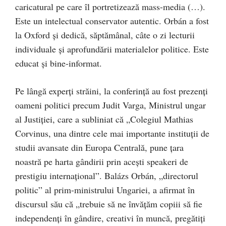
caricatural pe care îl portretizează mass-media (…).
Este un intelectual conservator autentic. Orbán a fost
la Oxford și dedică, săptămânal, câte o zi lecturii
individuale și aprofundării materialelor politice. Este
educat și bine-informat.
Pe lângă experți străini, la conferință au fost prezenți
oameni politici precum Judit Varga, Ministrul ungar
al Justiției, care a subliniat că „Colegiul Mathias
Corvinus, una dintre cele mai importante instituții de
studii avansate din Europa Centrală, pune țara
noastră pe harta gândirii prin acești speakeri de
prestigiu internațional”. Balázs Orbán, „directorul
politic” al prim-ministrului Ungariei, a afirmat în
discursul său că „trebuie să ne învățăm copiii să fie
independenți în gândire, creativi în muncă, pregătiți