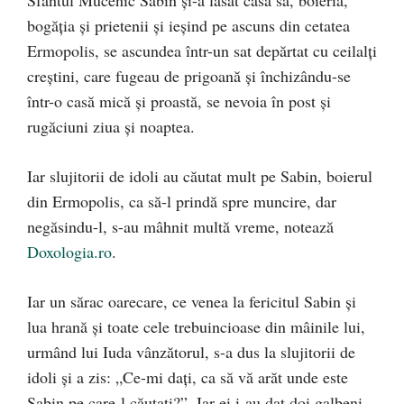
Sfântul Mucenic Sabin și-a lăsat casa sa, boieria,
bogăția și prietenii și ieșind pe ascuns din cetatea
Ermopolis, se ascundea într-un sat depărtat cu ceilalți
creștini, care fugeau de prigoană și închizându-se
într-o casă mică și proastă, se nevoia în post și
rugăciuni ziua și noaptea.
Iar slujitorii de idoli au căutat mult pe Sabin, boierul
din Ermopolis, ca să-l prindă spre muncire, dar
negăsindu-l, s-au mâhnit multă vreme, notează
Doxologia.ro
.
Iar un sărac oarecare, ce venea la fericitul Sabin și
lua hrană și toate cele trebuincioase din mâinile lui,
urmând lui Iuda vânzătorul, s-a dus la slujitorii de
idoli și a zis: „Ce-mi dați, ca să vă arăt unde este
Sabin pe care-l căutați?”. Iar ei i-au dat doi galbeni.