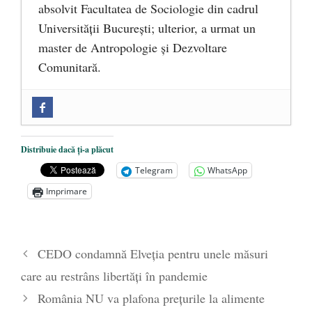
absolvit Facultatea de Sociologie din cadrul
Universității București; ulterior, a urmat un
master de Antropologie și Dezvoltare
Comunitară.
Zilele Culturii și Spiritualității la
Mănăstirea „Sfânta Ana” Rohia. Părintele
Nicolae Steinhardt, comemorat la 102 ani
Distribuie dacă ți-a plăcut
de la naștere
- 29 iulie 2024
Telegram
WhatsApp
„Carnea cultivată” în laborator, tot mai
Imprimare
aproape de autorizare pentru
comercializare în UE
- 28 iulie 2024
Părintele mărturisitor Constantin
CEDO condamnă Elveţia pentru unele măsuri
Voicescu, pomenit, duminică, la
care au restrâns libertăți în pandemie
Mănăstirea Cernica
- 27 iulie 2024
România NU va plafona prețurile la alimente