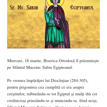
Miercuri, 16 martie, Biserica Ortodoxă îl prăznuiește
pe Sfântul Mucenic Sabin Egipteanul.
Pe vremea împărăției lui Dioclețian (284-305),
pentru prigonirea cea cumplită ce era asupra
creștinilor, tulburându-se tot Egiptul și mulți din cei
credincioși prinzându-se și muncindu-se, fiind uciși,