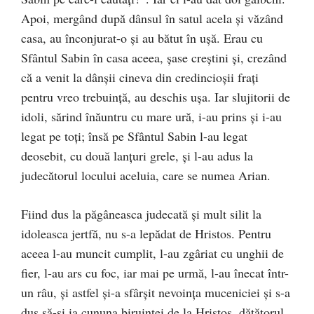
Apoi, mergând după dânsul în satul acela și văzând
casa, au înconjurat-o și au bătut în ușă. Erau cu
Sfântul Sabin în casa aceea, șase creștini și, crezând
că a venit la dânșii cineva din credincioșii frați
pentru vreo trebuință, au deschis ușa. Iar slujitorii de
idoli, sărind înăuntru cu mare ură, i-au prins și i-au
legat pe toți; însă pe Sfântul Sabin l-au legat
deosebit, cu două lanțuri grele, și l-au adus la
judecătorul locului aceluia, care se numea Arian.
Fiind dus la păgâneasca judecată și mult silit la
idoleasca jertfă, nu s-a lepădat de Hristos. Pentru
aceea l-au muncit cumplit, l-au zgâriat cu unghii de
fier, l-au ars cu foc, iar mai pe urmă, l-au înecat într-
un râu, și astfel și-a sfârșit nevoința muceniciei și s-a
dus să-și ia cununa biruinței de la Hristos, dătătorul