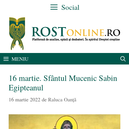
Sari
Social
la
conținut
MENIU
16 martie. Sfântul Mucenic Sabin
Egipteanul
16 martie 2022
de
Raluca Oanță