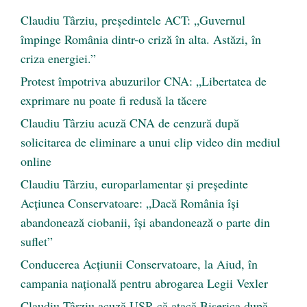
Claudiu Târziu, președintele ACT: „Guvernul
împinge România dintr-o criză în alta. Astăzi, în
criza energiei.”
Protest împotriva abuzurilor CNA: „Libertatea de
exprimare nu poate fi redusă la tăcere
Claudiu Târziu acuză CNA de cenzură după
solicitarea de eliminare a unui clip video din mediul
online
Claudiu Târziu, europarlamentar și președinte
Acțiunea Conservatoare: „Dacă România își
abandonează ciobanii, își abandonează o parte din
suflet”
Conducerea Acțiunii Conservatoare, la Aiud, în
campania națională pentru abrogarea Legii Vexler
Claudiu Târziu acuză USR că atacă Biserica după