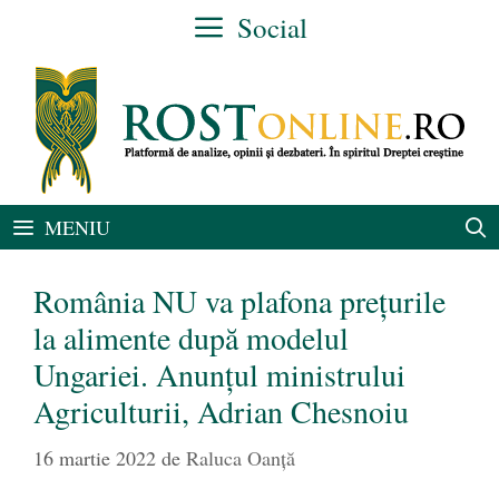
Sari
Social
la
conținut
MENIU
România NU va plafona prețurile
la alimente după modelul
Ungariei. Anunțul ministrului
Agriculturii, Adrian Chesnoiu
16 martie 2022
de
Raluca Oanță