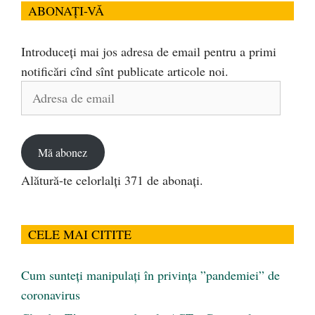
ABONAȚI-VĂ
Introduceți mai jos adresa de email pentru a primi
notificări cînd sînt publicate articole noi.
Adresa
de
email
Mă abonez
Alătură-te celorlalți 371 de abonați.
CELE MAI CITITE
Cum sunteți manipulați în privința ”pandemiei” de
coronavirus