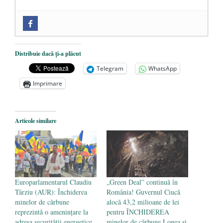
Zilele Culturii și Spiritualității la
Mănăstirea „Sfânta Ana” Rohia. Părintele
Nicolae Steinhardt, comemorat la 102 ani
Distribuie dacă ți-a plăcut
de la naștere
- 29 iulie 2024
Telegram
WhatsApp
„Carnea cultivată” în laborator, tot mai
Imprimare
aproape de autorizare pentru
comercializare în UE
- 28 iulie 2024
Articole similare
Părintele mărturisitor Constantin
Voicescu, pomenit, duminică, la
Mănăstirea Cernica
- 27 iulie 2024
Europarlamentarul Claudiu
„Green Deal” continuă în
Târziu (AUR): Închiderea
România! Guvernul Ciucă
minelor de cărbune
alocă 43,2 milioane de lei
reprezintă o amenințare la
pentru ÎNCHIDEREA
adresa securității energetice
minelor de cărbune Lonea şi