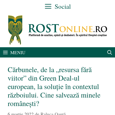
Sari
Social
la
conținut
MENIU
Cărbunele, de la „resursa fără
viitor” din Green Deal-ul
european, la soluție în contextul
războiului. Cine salvează minele
românești?
6 martie 2022
de
Raluca Oanță