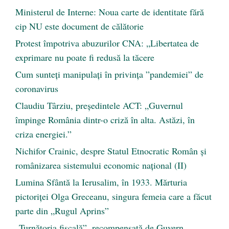
Ministerul de Interne: Noua carte de identitate fără
cip NU este document de călătorie
Protest împotriva abuzurilor CNA: „Libertatea de
exprimare nu poate fi redusă la tăcere
Cum sunteți manipulați în privința ”pandemiei” de
coronavirus
Claudiu Târziu, președintele ACT: „Guvernul
împinge România dintr-o criză în alta. Astăzi, în
criza energiei.”
Nichifor Crainic, despre Statul Etnocratic Român şi
românizarea sistemului economic naţional (II)
Lumina Sfântă la Ierusalim, în 1933. Mărturia
pictoriței Olga Greceanu, singura femeia care a făcut
parte din „Rugul Aprins”
„Turnătoria fiscală”, recompensată de Guvern.