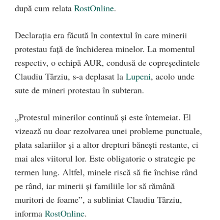
după cum relata
RostOnline
.
Declarația era făcută în contextul în care minerii
protestau față de închiderea minelor. La momentul
respectiv, o echipă AUR, condusă de copreședintele
Claudiu Târziu, s-a deplasat la
Lupeni
, acolo unde
sute de mineri protestau în subteran.
„Protestul minerilor continuă și este întemeiat. El
vizează nu doar rezolvarea unei probleme punctuale,
plata salariilor și a altor drepturi bănești restante, ci
mai ales viitorul lor. Este obligatorie o strategie pe
termen lung. Altfel, minele riscă să fie închise rând
pe rând, iar minerii și familiile lor să rămână
muritori de foame”, a subliniat Claudiu Târziu,
informa
RostOnline
.