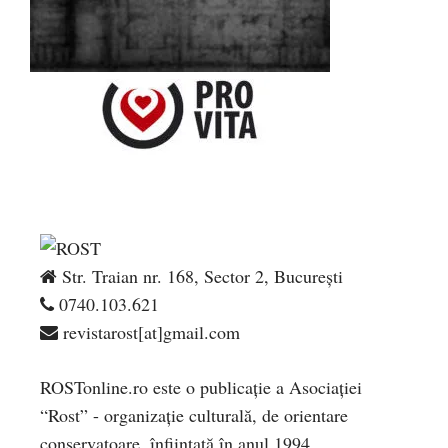
Str. Traian nr. 168, Sector 2, București
0740.103.621
revistarost[at]gmail.com
ROSTonline.ro este o publicaţie a Asociaţiei
“Rost” - organizaţie culturală, de orientare
conservatoare, înfiinţată în anul 1994.