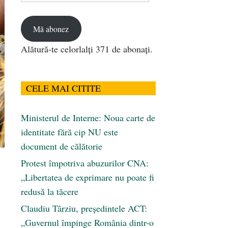
email
Mă abonez
Alătură-te celorlalți 371 de abonați.
CELE MAI CITITE
Ministerul de Interne: Noua carte de
identitate fără cip NU este
document de călătorie
Protest împotriva abuzurilor CNA:
„Libertatea de exprimare nu poate fi
redusă la tăcere
Claudiu Târziu, președintele ACT:
„Guvernul împinge România dintr-o