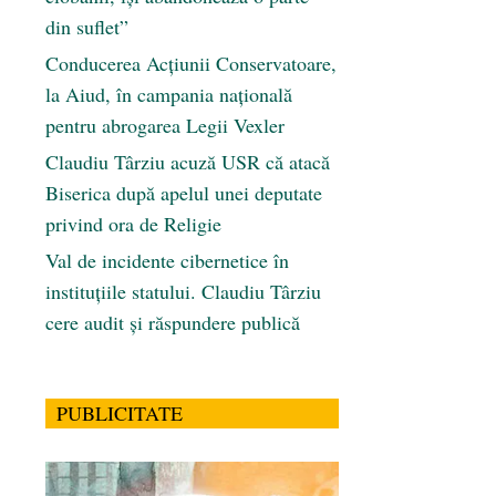
din suflet”
Conducerea Acțiunii Conservatoare,
la Aiud, în campania națională
pentru abrogarea Legii Vexler
Claudiu Târziu acuză USR că atacă
Biserica după apelul unei deputate
privind ora de Religie
Val de incidente cibernetice în
instituțiile statului. Claudiu Târziu
cere audit și răspundere publică
PUBLICITATE