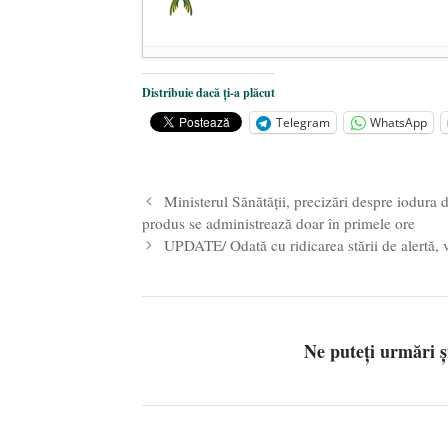
Dezvăluiri cutremurătoare despre 
Distribuie dacă ți-a plăcut
Statul care servește Națiunea
- 21 
Telegram
WhatsApp
Legea Vexler produce efecte. Bustu
Ministerul Sănătății, precizări despre iodura d
produs se administrează doar în primele ore
UPDATE/ Odată cu ridicarea stării de alertă, v
Ne puteți urmări 