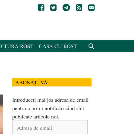
DITURA ROST
CASA CU ROST
ABONAȚI-VĂ
Introduceți mai jos adresa de email
pentru a primi notificări cînd sînt
publicate articole noi.
Adresa
de