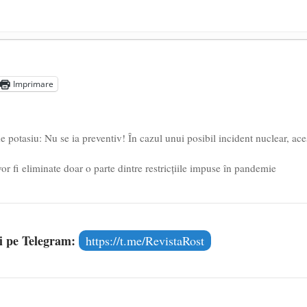
președintele Ucrainei, Volodymyr Zelensky
- 13 mai 2026
aprilie 2026
Imprimare
l poetului Octavian Goga, înlăturat din Iași
- 16 aprilie 2026
e potasiu: Nu se ia preventiv! În cazul unui posibil incident nuclear, ace
or fi eliminate doar o parte dintre restricțiile impuse în pandemie
și pe Telegram:
https://t.me/RevistaRost