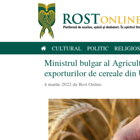
Sari
la
conținut
CULTURAL
POLITIC
RELIGIOS
Ministrul bulgar al Agri
exporturilor de cereale din 
4 martie 2022
de
Rost Online