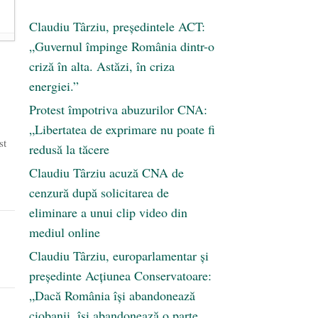
Claudiu Târziu, președintele ACT:
„Guvernul împinge România dintr-o
criză în alta. Astăzi, în criza
energiei.”
Protest împotriva abuzurilor CNA:
„Libertatea de exprimare nu poate fi
st
redusă la tăcere
Claudiu Târziu acuză CNA de
cenzură după solicitarea de
eliminare a unui clip video din
mediul online
Claudiu Târziu, europarlamentar și
președinte Acțiunea Conservatoare:
„Dacă România își abandonează
ciobanii, își abandonează o parte