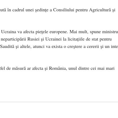
cută în cadrul unei ședințe a Consiliului pentru Agricultură și
n Ucraina va afecta piețele europene. Mai mult, spune ministru
 neparticipării Rusiei și Ucrainei la licitațiile de stat pentru
audită și altele, atunci va exista o creștere a cererii și un int
stfel de măsură ar afecta și România, unul dintre cei mai mari