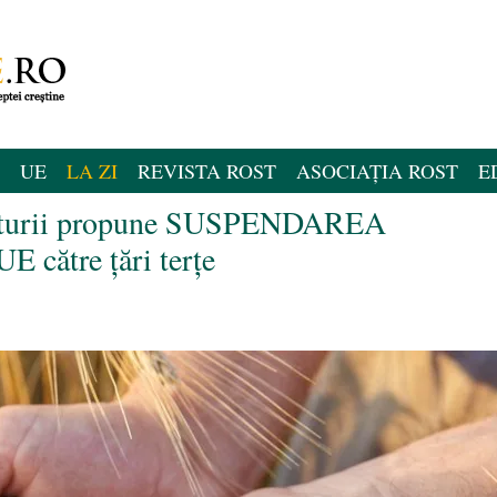
UE
LA ZI
REVISTA ROST
ASOCIAȚIA ROST
E
culturii propune SUSPENDAREA
UE către țări terțe