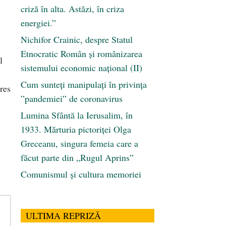
criză în alta. Astăzi, în criza
energiei.”
Nichifor Crainic, despre Statul
Etnocratic Român şi românizarea
l
sistemului economic naţional (II)
Cum sunteți manipulați în privința
eres
”pandemiei” de coronavirus
Lumina Sfântă la Ierusalim, în
1933. Mărturia pictoriței Olga
Greceanu, singura femeia care a
făcut parte din „Rugul Aprins”
Comunismul şi cultura memoriei
ULTIMA REPRIZĂ