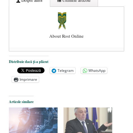
Despre autor
Ultimele articole
About Rost Online
Dezvăluiri cutremurătoare despre
Distribuie dacă ți-a plăcut
președintele Ucrainei, Volodymyr
Telegram
WhatsApp
Zelensky
- 13 mai 2026
Imprimare
Statul care servește Națiunea
- 21 aprilie
2026
Legea Vexler produce efecte. Bustul
Articole similare
poetului Octavian Goga, înlăturat din Iași
- 16 aprilie 2026