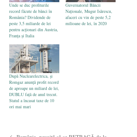
Unde se duc profiturile
Guvernatorul Băncii
record făcute de bănci în
Naționale, Mugur Isărescu,
România? Dividende de
afaceri cu vin de peste 5,2
peste 3,5 miliarde de lei
milioane de lei, în 2020
pentru acționari din Austria,
Franța și Italia
După Nuclearelectrica, și
Romgaz anunță profit record
de aproape un miliard de lei,
DUBLU față de anul trecut.
Statul a încasat taxe de 10
ori mai mari
România, nevoită să se RETRAGĂ de la