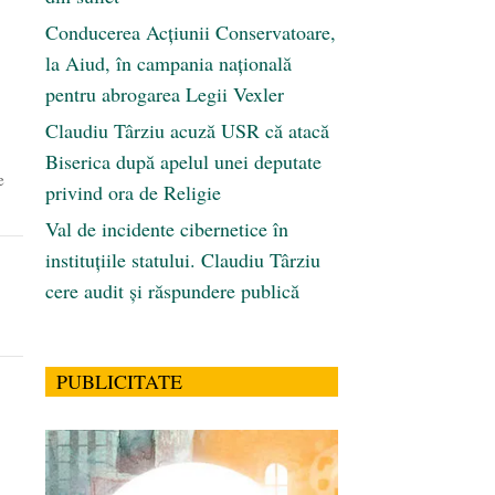
Conducerea Acțiunii Conservatoare,
la Aiud, în campania națională
pentru abrogarea Legii Vexler
Claudiu Târziu acuză USR că atacă
Biserica după apelul unei deputate
e
privind ora de Religie
Val de incidente cibernetice în
instituțiile statului. Claudiu Târziu
cere audit și răspundere publică
PUBLICITATE