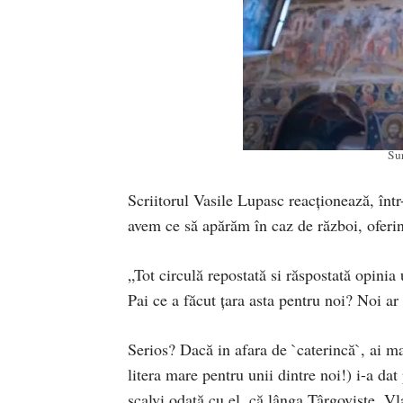
Su
Scriitorul Vasile Lupasc reacționează, înt
avem ce să apărăm în caz de război, oferind
„Tot circulă repostată si răspostată opini
Pai ce a făcut țara asta pentru noi? Noi ar
Serios? Dacă in afara de `caterincă`, ai mai
litera mare pentru unii dintre noi!) i-a dat
scalvi odată cu el, că lânga Târgoviște, V