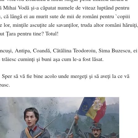
că Mihai Vodă și-a căpatat numele de viteaz luptând pentru
ru, că lângă ei au murit sute de mii de români pentru `copiii
 lor, mințile ascuțite ale savanților, truda altor români hăruiți
cut Țara pentru tine? Totul!
ncuși, Antipa, Coandă, Cătălina Teodoroiu, Sima Buzescu, ei
trăiesc cuminți și buni așa cum le-a fost lăsat.
i! Sper să vă fie bine acolo unde mergeți și să aveți la ce vă
pasc.