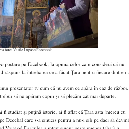
rsa foto: Vasile Lupasc/Facebook
r-o postare pe Facebook, la opinia celor care consideră că nu
 răspuns la întrebarea ce a făcut Țara pentru fiecare dintre no
a unui prezentator tv cum că nu avem ce apăra în caz de război.
 trebui să ne apăram copiii și să plecăm cât mai departe.
 fi studiat și puțină istorie, ai fi aflat că Țara asta (mereu cu
 pe Decebal care s-a sinucis pentru a nu-i sili pe daci să devin
lad Voievod Drăculea a intrat singur peste imensa tabară a