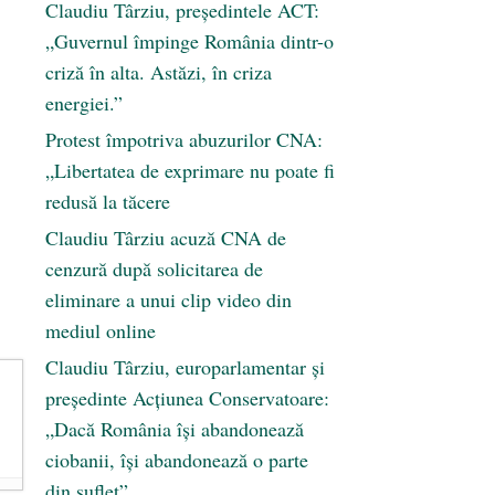
Claudiu Târziu, președintele ACT:
„Guvernul împinge România dintr-o
criză în alta. Astăzi, în criza
energiei.”
Protest împotriva abuzurilor CNA:
„Libertatea de exprimare nu poate fi
redusă la tăcere
Claudiu Târziu acuză CNA de
cenzură după solicitarea de
eliminare a unui clip video din
mediul online
Claudiu Târziu, europarlamentar și
președinte Acțiunea Conservatoare:
„Dacă România își abandonează
ciobanii, își abandonează o parte
din suflet”