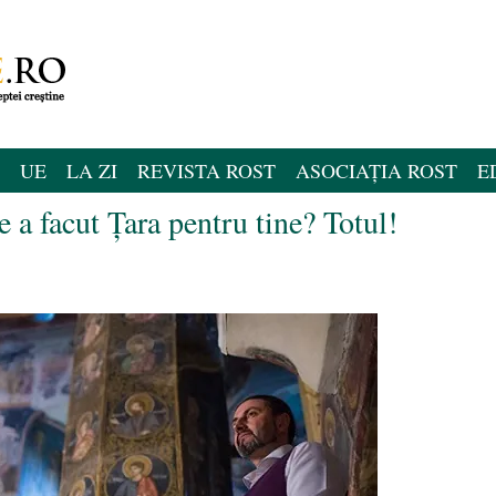
UE
LA ZI
REVISTA ROST
ASOCIAȚIA ROST
E
 a facut Țara pentru tine? Totul!