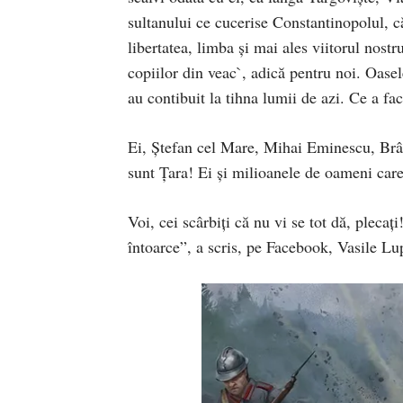
sultanului ce cucerise Constantinopolul, 
libertatea, limba și mai ales viitorul nost
copiilor din veac`, adică pentru noi. Oasele
au contibuit la tihna lumii de azi. Ce a fa
Ei, Ștefan cel Mare, Mihai Eminescu, Brâ
sunt Țara! Ei și milioanele de oameni care 
Voi, cei scârbiți că nu vi se tot dă, plecaț
întoarce”, a scris, pe Facebook, Vasile Lu