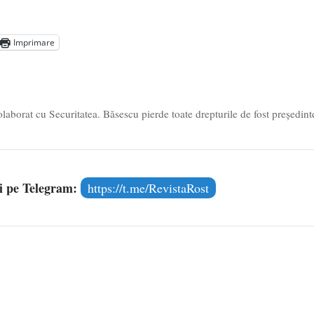
președintele Ucrainei, Volodymyr Zelensky
- 13 mai 2026
aprilie 2026
Imprimare
l poetului Octavian Goga, înlăturat din Iași
- 16 aprilie 2026
laborat cu Securitatea. Băsescu pierde toate drepturile de fost președint
și pe Telegram:
https://t.me/RevistaRost