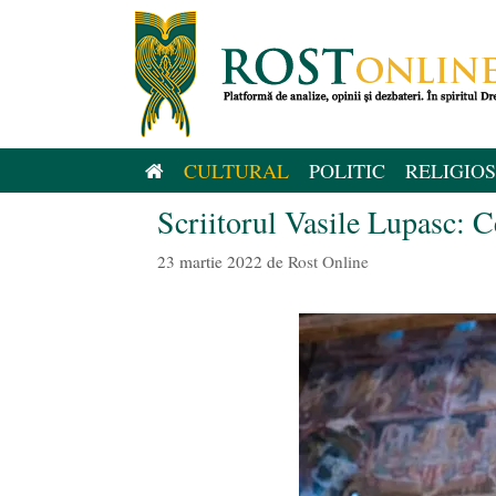
Sari
la
conținut
CULTURAL
POLITIC
RELIGIOS
Scriitorul Vasile Lupasc: Ce
23 martie 2022
de
Rost Online