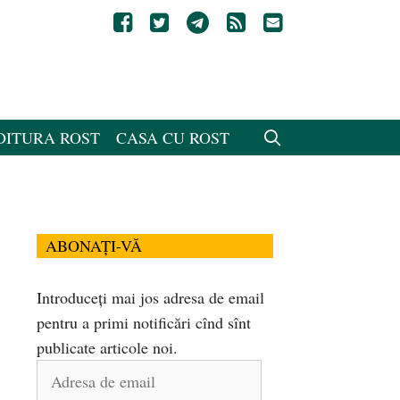
DITURA ROST
CASA CU ROST
ABONAȚI-VĂ
Introduceți mai jos adresa de email
pentru a primi notificări cînd sînt
publicate articole noi.
Adresa
de