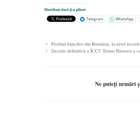
Dezvăluiri cutremurătoare despre 
Distribuie dacă ți-a plăcut
Statul care servește Națiunea
- 21 
Telegram
WhatsApp
Legea Vexler produce efecte. Bustu
Profitul băncilor din România, la nivel record
Decizie definitivă a ÎCCJ: Traian Băsescu a co
Ne puteți urmări 