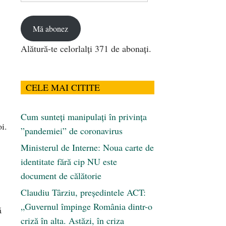
email
Mă abonez
Alătură-te celorlalți 371 de abonați.
CELE MAI CITITE
Cum sunteți manipulați în privința
i.
”pandemiei” de coronavirus
Ministerul de Interne: Noua carte de
identitate fără cip NU este
document de călătorie
Claudiu Târziu, președintele ACT:
„Guvernul împinge România dintr-o
ă
criză în alta. Astăzi, în criza