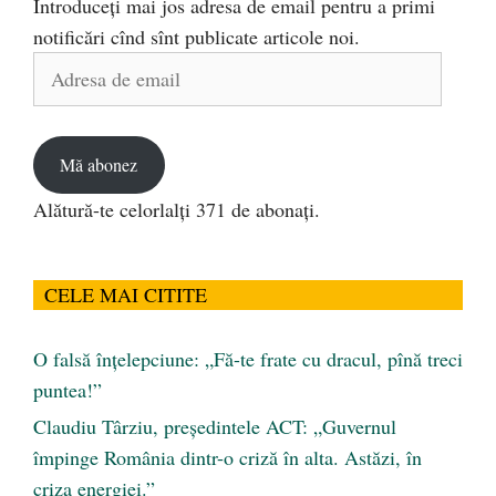
Introduceți mai jos adresa de email pentru a primi
notificări cînd sînt publicate articole noi.
Adresa
de
email
Mă abonez
Alătură-te celorlalți 371 de abonați.
CELE MAI CITITE
O falsă înțelepciune: „Fă-te frate cu dracul, pînă treci
puntea!”
Claudiu Târziu, președintele ACT: „Guvernul
împinge România dintr-o criză în alta. Astăzi, în
criza energiei.”