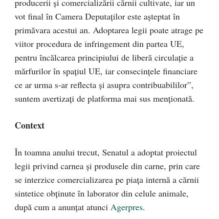
producerii și comercializării cărnii cultivate, iar un
vot final în Camera Deputaților este așteptat în
primăvara acestui an. Adoptarea legii poate atrage pe
viitor procedura de infringement din partea UE,
pentru încălcarea principiului de liberă circulație a
mărfurilor în spațiul UE, iar consecințele financiare
ce ar urma s-ar reflecta și asupra contribuabililor”,
suntem avertizați de platforma mai sus menționată.
Context
În toamna anului trecut, Senatul a adoptat proiectul
legii privind carnea şi produsele din carne, prin care
se interzice comercializarea pe piaţa internă a cărnii
sintetice obţinute în laborator din celule animale,
după cum a anunțat atunci
Agerpres
.