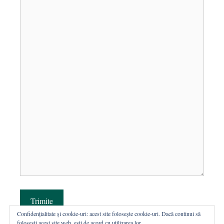
Trimite
Confidențialitate și cookie-uri: acest site folosește cookie-uri. Dacă continui să
folosești acest site web, ești de acord cu utilizarea lor.