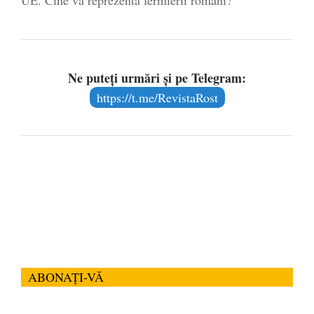
UE. Cine va reprezenta fermierii români?
Ne puteți urmări și pe Telegram:
https://t.me/RevistaRost
ABONAȚI-VĂ