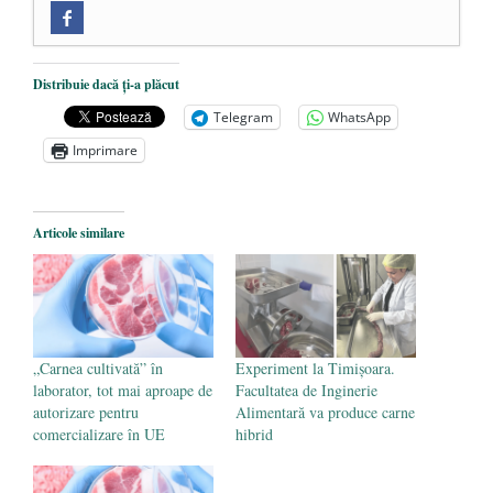
Zilele Culturii și Spiritualității la
Mănăstirea „Sfânta Ana” Rohia. Părintele
Nicolae Steinhardt, comemorat la 102 ani
Distribuie dacă ți-a plăcut
de la naștere
- 29 iulie 2024
Telegram
WhatsApp
„Carnea cultivată” în laborator, tot mai
Imprimare
aproape de autorizare pentru
comercializare în UE
- 28 iulie 2024
Articole similare
Părintele mărturisitor Constantin
Voicescu, pomenit, duminică, la
Mănăstirea Cernica
- 27 iulie 2024
„Carnea cultivată” în
Experiment la Timișoara.
laborator, tot mai aproape de
Facultatea de Inginerie
autorizare pentru
Alimentară va produce carne
comercializare în UE
hibrid