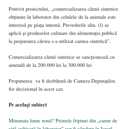
Potrivit proiectului, „comercializarea cărnii sintetice
obţinute în laborator din celulele de la animale este
interzisă pe piaţa internă. Prevederile alin. (l) se
aplică şi produselor culinare din alimentaţia publică
la prepararea cărora s-a utilizat carnea sintetică”.
Comercializarea cărnii sintetice se sancţionează cu
amendă de la 200.000 lei la 300.000 lei.
Propunerea va fi dezbătută de Camera Deputaţilor,
for decizional în acest caz.
Pe același subiect
Minunata lume nouă? Primele fripturi din „carne de
vită cultivată în laborator” vor fi vândute în Israel