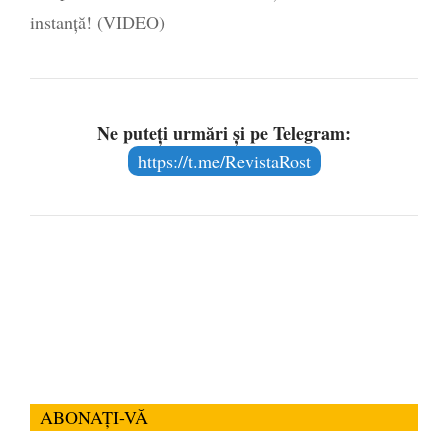
instanță! (VIDEO)
Ne puteți urmări și pe Telegram:
https://t.me/RevistaRost
ABONAȚI-VĂ