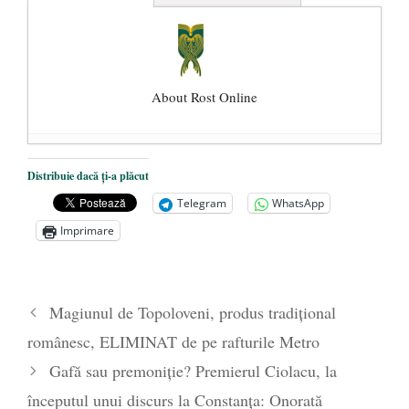
About Rost Online
Dezvăluiri cutremurătoare despre
Distribuie dacă ți-a plăcut
președintele Ucrainei, Volodymyr
Telegram
WhatsApp
Zelensky
- 13 mai 2026
Imprimare
Statul care servește Națiunea
- 21 aprilie
2026
Legea Vexler produce efecte. Bustul
Magiunul de Topoloveni, produs tradițional
poetului Octavian Goga, înlăturat din Iași
românesc, ELIMINAT de pe rafturile Metro
- 16 aprilie 2026
Gafă sau premoniție? Premierul Ciolacu, la
începutul unui discurs la Constanța: Onorată