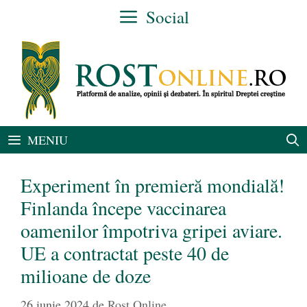
Sari
Social
la
conținut
MENIU
Experiment în premieră mondială!
Finlanda începe vaccinarea
oamenilor împotriva gripei aviare.
UE a contractat peste 40 de
milioane de doze
26 iunie 2024
de
Rost Online