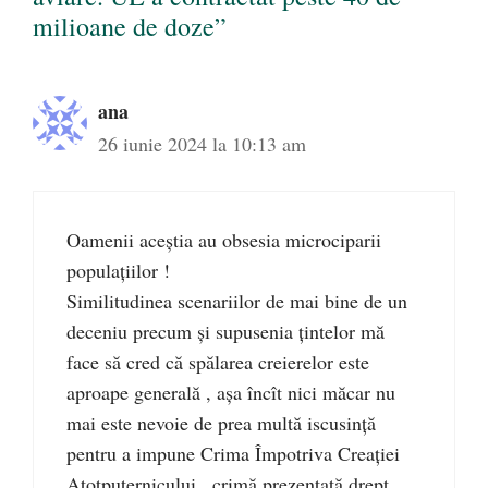
milioane de doze”
ana
26 iunie 2024 la 10:13 am
Oamenii aceștia au obsesia microciparii
populațiilor !
Similitudinea scenariilor de mai bine de un
deceniu precum și supusenia țintelor mă
face să cred că spălarea creierelor este
aproape generală , așa încît nici măcar nu
mai este nevoie de prea multă iscusință
pentru a impune Crima Împotriva Creației
Atotputernicului , crimă prezentată drept