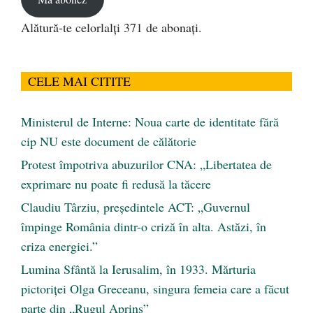
Alătură-te celorlalți 371 de abonați.
CELE MAI CITITE
Ministerul de Interne: Noua carte de identitate fără
cip NU este document de călătorie
Protest împotriva abuzurilor CNA: „Libertatea de
exprimare nu poate fi redusă la tăcere
Claudiu Târziu, președintele ACT: „Guvernul
împinge România dintr-o criză în alta. Astăzi, în
criza energiei.”
Lumina Sfântă la Ierusalim, în 1933. Mărturia
pictoriței Olga Greceanu, singura femeia care a făcut
parte din „Rugul Aprins”