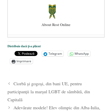
About Rost Online
Dezvăluiri cutremurătoare despre
Distribuie dacă ți-a plăcut
președintele Ucrainei, Volodymyr
Telegram
WhatsApp
Zelensky
- 13 mai 2026
Imprimare
Statul care servește Națiunea
- 21 aprilie
2026
Legea Vexler produce efecte. Bustul
Ciorbă și gogoși, din bani UE, pentru
poetului Octavian Goga, înlăturat din Iași
participanții la marșul LGBT de sâmbătă, din
- 16 aprilie 2026
Capitală
Adevărate modele! Elev olimpic din Alba-Iulia,