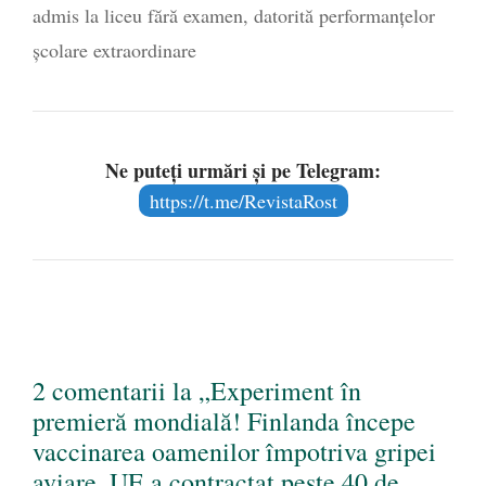
admis la liceu fără examen, datorită performanțelor
școlare extraordinare
Ne puteți urmări și pe Telegram:
https://t.me/RevistaRost
2 comentarii la „Experiment în
premieră mondială! Finlanda începe
vaccinarea oamenilor împotriva gripei
aviare. UE a contractat peste 40 de