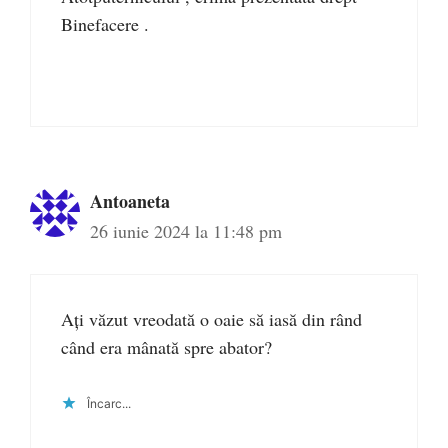
Binefacere .
Antoaneta
26 iunie 2024 la 11:48 pm
Ați văzut vreodată o oaie să iasă din rând
când era mânată spre abator?
Încarc...