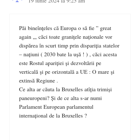
19 iunie 2024 la 9:25 am
Păi bineînțeles că Europa o să fie ” great
again „, căci toate granițele naționale vor
dispărea în scurt timp prin dispariția statelor
– națiuni ( 2030 bate la ușă ! ) , căci acesta
este Rostul apariției și dezvoltării pe
verticală și pe orizontală a UE : O mare și
extinsă Regiune .
Ce alta ar căuta la Bruxelles atîția trimiși
paneuropeni? Și de ce alta s-ar numi
Parlament European parlamentul
internațional de la Bruxelles ?