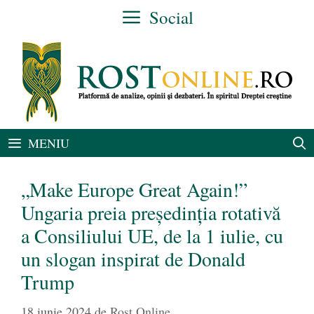
Sari
Social
la
conținut
MENIU
„Make Europe Great Again!”
Ungaria preia președinția rotativă
a Consiliului UE, de la 1 iulie, cu
un slogan inspirat de Donald
Trump
18 iunie 2024
de
Rost Online