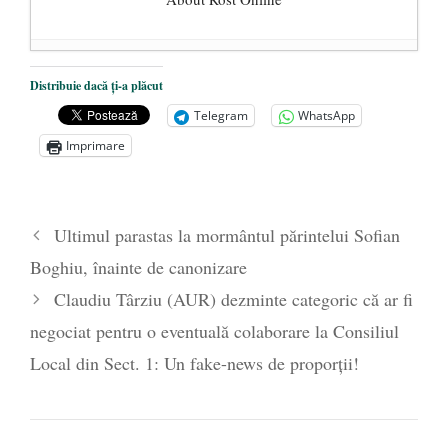
Dezvăluiri cutremurătoare despre
Distribuie dacă ți-a plăcut
președintele Ucrainei, Volodymyr
Telegram
WhatsApp
Zelensky
- 13 mai 2026
Imprimare
Statul care servește Națiunea
- 21 aprilie
2026
Legea Vexler produce efecte. Bustul
Ultimul parastas la mormântul părintelui Sofian
poetului Octavian Goga, înlăturat din Iași
Boghiu, înainte de canonizare
- 16 aprilie 2026
Claudiu Târziu (AUR) dezminte categoric că ar fi
negociat pentru o eventuală colaborare la Consiliul
Local din Sect. 1: Un fake-news de proporții!