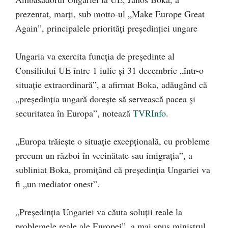
prezentat, marți, sub motto-ul „Make Europe Great
Again”, principalele priorități preşedinţiei ungare
Ungaria va exercita funcţia de preşedinte al
Consiliului UE între 1 iulie şi 31 decembrie „într-o
situaţie extraordinară”, a afirmat Boka, adăugând că
„preşedinţia ungară doreşte să servească pacea şi
securitatea în Europa”, notează
TVRInfo
.
„Europa trăieşte o situaţie excepţională, cu probleme
precum un război în vecinătate sau imigraţia”, a
subliniat Boka, promiţând că preşedinţia Ungariei va
fi „un mediator onest”.
„Preşedinţia Ungariei va căuta soluţii reale la
problemele reale ale Europei”, a mai spus ministrul,