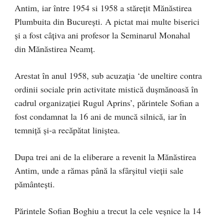
Antim, iar între 1954 si 1958 a stărețit Mănăstirea
Plumbuita din București. A pictat mai multe biserici
și a fost câțiva ani profesor la Seminarul Monahal
din Mănăstirea Neamț.
Arestat în anul 1958, sub acuzația ‘de uneltire contra
ordinii sociale prin activitate mistică dușmănoasă în
cadrul organizației Rugul Aprins’, părintele Sofian a
fost condamnat la 16 ani de muncă silnică, iar în
temniță și-a recăpătat liniștea.
Dupa trei ani de la eliberare a revenit la Mănăstirea
Antim, unde a rămas până la sfârșitul vieții sale
pământești.
Părintele Sofian Boghiu a trecut la cele veșnice la 14