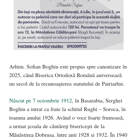
Arhim. Sofian Boghiu este propus spre canonizare în
2025, când Biserica Ortodoxă Română aniversează
un secol de la recunoașterea statutului de Patriarhie.
Născut pe 7 octombrie 1912
, în Basarabia, Serghei
Boghiu a intrat ca frate la schitul Rughi – Soroca, în
toamna anului 1926. Având o voce foarte frumoasă,
a urmat școala de cântăreți bisericești de la
Mănăstirea Dobrușa, între anii 1928 și 1932. În 1940