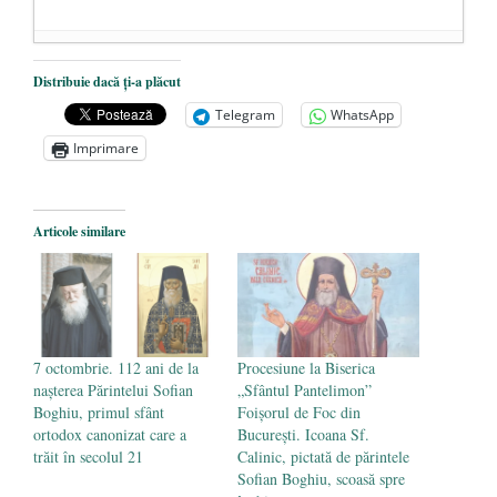
Dezvăluiri cutremurătoare despre
Distribuie dacă ți-a plăcut
președintele Ucrainei, Volodymyr
Telegram
WhatsApp
Zelensky
- 13 mai 2026
Imprimare
Statul care servește Națiunea
- 21 aprilie
2026
Legea Vexler produce efecte. Bustul
Articole similare
poetului Octavian Goga, înlăturat din Iași
- 16 aprilie 2026
7 octombrie. 112 ani de la
Procesiune la Biserica
nașterea Părintelui Sofian
„Sfântul Pantelimon”
Boghiu, primul sfânt
Foişorul de Foc din
ortodox canonizat care a
București. Icoana Sf.
trăit în secolul 21
Calinic, pictată de părintele
Sofian Boghiu, scoasă spre