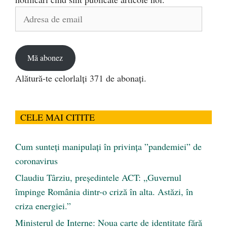
Adresa
de
email
Mă abonez
Alătură-te celorlalți 371 de abonați.
CELE MAI CITITE
Cum sunteți manipulați în privința ”pandemiei” de
coronavirus
Claudiu Târziu, președintele ACT: „Guvernul
împinge România dintr-o criză în alta. Astăzi, în
criza energiei.”
Ministerul de Interne: Noua carte de identitate fără